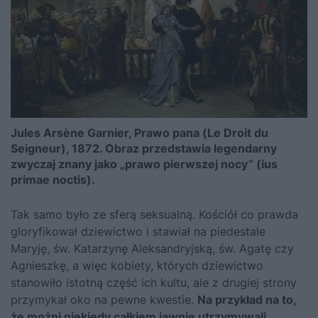
Jules Arsène Garnier, Prawo pana (Le Droit du
Seigneur), 1872. Obraz przedstawia legendarny
zwyczaj znany jako „prawo pierwszej nocy” (ius
primae noctis).
Tak samo było ze sferą seksualną. Kościół co prawda
gloryfikował dziewictwo i stawiał na piedestale
Maryję, św. Katarzynę Aleksandryjską, św. Agatę czy
Agnieszkę, a więc kobiety, których dziewictwo
stanowiło istotną część ich kultu, ale z drugiej strony
przymykał oko na pewne kwestie.
Na przykład na to,
że możni niekiedy całkiem jawnie utrzymywali