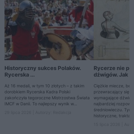
Historyczny sukces Polaków.
Rycerze nie po
Rycerska ...
dźwigów. Jak ...
Aż 16 medali, w tym 10 złotych – z takim
Ciężkie miecze, bez
dorobkiem Rycerska Kadra Polski
przewracający się ja
zakończyła tegoroczne Mistrzostwa Świata
wymagające dźwigów
IMCF w Danii. To najlepszy wynik w...
najbardziej rozpows
średniowieczu. Tym
29 lipca 2026 | Autorzy:
Redakcja
historyczne, traktaty
15 lipca 2026 | Auto