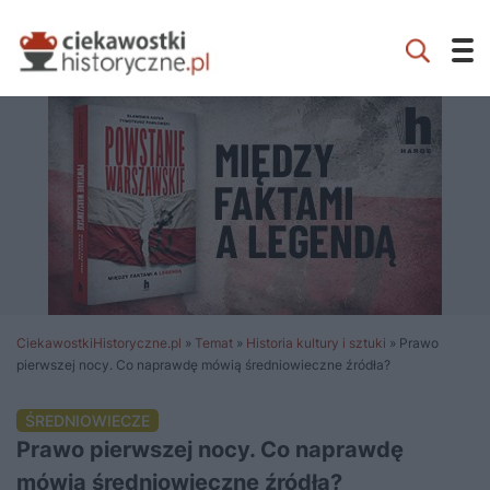
CiekawostkiHistoryczne.pl
»
Temat
»
Historia kultury i sztuki
»
Prawo
pierwszej nocy. Co naprawdę mówią średniowieczne źródła?
ŚREDNIOWIECZE
Prawo pierwszej nocy. Co naprawdę
mówią średniowieczne źródła?