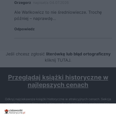
Grzegorz
napisał/a 04.07.2026
Ale Wańkowicz to nie średniowiecze. Trochę
później – naprawdę…
Odpowiedz
Jeśli chcesz zgłosić
literówkę lub błąd ortograficzny
kliknij TUTAJ
.
Przeglądaj książki historyczne w
najlepszych cenach
Odkryj najciekawsze książki historyczne w atrakcyjnych cenach. Sekcja
powstała we współpracy z Lubimyczytac.pl, największą społecznością
miłośników literatury w Polsce – dzięki temu możesz wybierać spośród
tytułów najwyżej ocenianych przez czytelników.