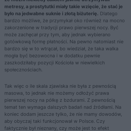
metresy, a prostytutki miały takie wzięcie, że stać je
było na jedwabne suknie i złotą biżuterię.
Dlatego
bardzo możliwe, że przymykał oko również na mocno
zakorzenione w tradycji prawo pierwszej nocy. Być
może zachęcał przy tym, aby jednak wybierano
gotówkową formę płatności. Na pewno natomiast nie
bardzo się w to wtrącał, bo wiedział, że taka walka
mogła być bezowocna i w dodatku pewnie
zaszkodziłaby pozycji Kościoła w niewielkich
społecznościach.
Tak więc o ile skala zjawiska nie była z pewnością
masowa, to jednak nie możemy odłożyć prawa
pierwszej nocy na półkę z bzdurami. Z pewnością
temat ten wymaga dalszych badań nad źródłami. Na
koniec dodam jeszcze tylko, że nie mamy dowodów,
aby obyczaj taki funkcjonował w Polsce. Czy
faktycznie był nieznany, czy może jest to efekt