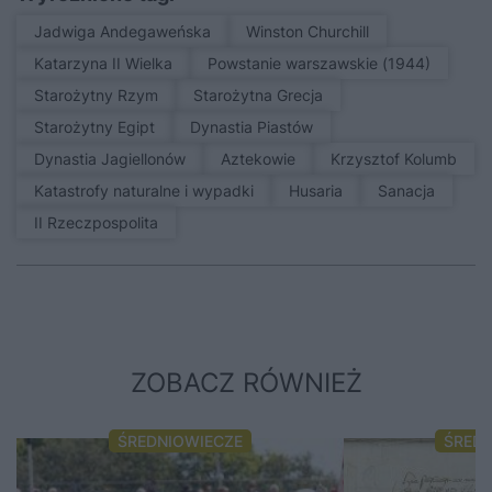
Jadwiga Andegaweńska
Winston Churchill
Katarzyna II Wielka
Powstanie warszawskie (1944)
Starożytny Rzym
Starożytna Grecja
Starożytny Egipt
Dynastia Piastów
Dynastia Jagiellonów
Aztekowie
Krzysztof Kolumb
Katastrofy naturalne i wypadki
Husaria
sanacja
II Rzeczpospolita
ZOBACZ RÓWNIEŻ
ŚREDNIOWIECZE
ŚRED