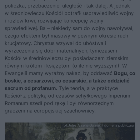
policzka, przebaczenie, uległość i tak dalej. A jednak
w średniowieczu Kościół potrafił usprawiedliwić wojny
i rozlew krwi, rozwijając koncepcję wojny
sprawiedliwej. Ba – niekiedy sam do wojny nawoływał,
czego efektem był masowy w pewnym okresie ruch
krucjatowy. Chrystus wzywał do ubóstwa i
wyrzeczenia się dóbr materialnych, tymczasem
Kościół w średniowieczu był posiadaczem ziemskim
równym królom i książętom (o ile nie wyższym!). W
Ewangelii mamy wyraźny nakaz, by oddawać
Bogu, co
boskie, a cesarzowi, co cesarskie, a także oddzielić
sacrum od profanum.
Tyle teoria, a w praktyce
Kościół z polityką od czasów schyłkowego Imperium
Romanum szedł pod rękę i był równorzędnym
graczem na europejskiej szachownicy.
fot.Jules Arsene Garnier / domena publiczna