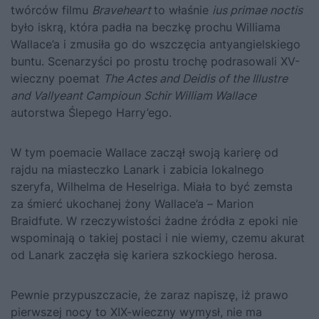
twórców filmu
Braveheart
to właśnie
ius primae noctis
było iskrą, która padła na beczkę prochu Williama
Wallace’a i zmusiła go do wszczęcia antyangielskiego
buntu. Scenarzyści po prostu trochę podrasowali XV-
wieczny poemat
The Actes and Deidis of the Illustre
and Vallyeant Campioun
Schir William Wallace
autorstwa Ślepego Harry’ego.
W tym poemacie Wallace zaczął swoją karierę od
rajdu na miasteczko Lanark i zabicia lokalnego
szeryfa, Wilhelma de Heselriga. Miała to być zemsta
za śmierć ukochanej żony Wallace’a – Marion
Braidfute. W rzeczywistości żadne źródła z epoki nie
wspominają o takiej postaci i nie wiemy, czemu akurat
od Lanark zaczęła się kariera szkockiego herosa.
Pewnie przypuszczacie, że zaraz napiszę, iż prawo
pierwszej nocy to XIX-wieczny wymysł, nie ma