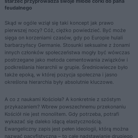
starzec przyprowadza swoje młode córki do pana
feudalnego
Skąd w ogóle wziął się taki koncept jak prawo
pierwszej nocy? Cóż, ciężko powiedzieć. Być może
sięga on korzeniami czasów, gdy po Europie hulali
barbarzyńscy Germanie. Stosunki seksualne z żonami
innych członków społeczeństwa mogły być wówczas
postrzegane jako metoda cementowania związków i
podkreślania hierarchii w grupie. Średniowiecze było
także epoką, w której pozycja społeczna i jasno
określona hierarchia były absolutnie kluczowe.
A co z naukami Kościoła? A konkretnie z szóstym
przykazaniem? Wbrew powszechnemu przekonaniu
Kościół nie jest monolitem. Gdy potrzeba, potrafi
wykazać się daleko idącą elastycznością.
Ewangeliczny zapis jest pełen ideologii, którą można
nazwać pacyfistyczną – to całe nadstawianie drugiego