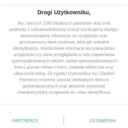
Drogi Użytkowniku,
My, naszych 1160 zaufanych partnerów oraz inne
podmioty z ciekawostkihistoryczne.pl uzyskujemy dostęp i
SERWIS
przechowujemy informacje na urządzeniu oraz
przetwarzamy dane osobowe, takie jak unikalne
SPOŁECZNOŚĆ
identyfikatory, standardowe informacje wysyłane przez
urządzenie czy dane przeglądania w celu zapewniania
WSPÓŁPRACA
spersonalizowanych reklam, wybór spersonalizowanych
KONTAKT
treści, pomiar reklam i treści, badanie odbiorców oraz
ulepszanie usług. Za zgodą Użytkownika my i Zaufani
Partnerzy możemy używać dokładnych danych
geolokalizacyjnych oraz aktywnie skanować
charakterystykę urządzenia do celów identyfikacji.
ODWIEDŹ RÓWNIEŻ:
Ponieważ cenimy Twoją prywatność, prosimy o zgodę na
korzystanie z tych technologii poprzez kliknięcie
„Akceptuję”. Zgoda jest dobrowolna i zawsze możesz ją
zmienić/wycofać klikając przycisk ustawień prywatności
PARTNERZY
USTAWIENIA
znajdujący się w lewym dolnym rogu strony
. Niektóre
Lubimyczytac.pl • Największy serwis o