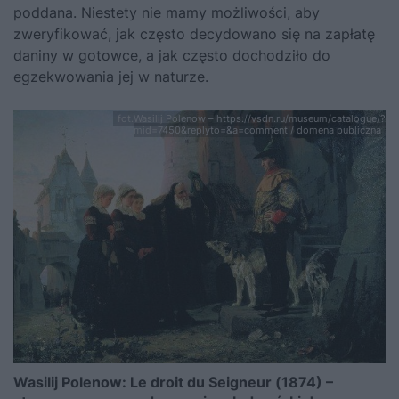
poddana. Niestety nie mamy możliwości, aby
zweryfikować, jak często decydowano się na zapłatę
daniny w gotowce, a jak często dochodziło do
egzekwowania jej w naturze.
fot.Wasilij Polenow – https://vsdn.ru/museum/catalogue/?
mid=7450&replyto=&a=comment / domena publiczna
Wasilij Polenow: Le droit du Seigneur (1874) –