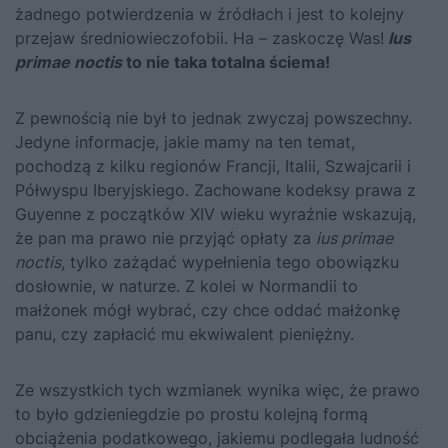
żadnego potwierdzenia w źródłach i jest to kolejny
przejaw średniowieczofobii. Ha – zaskoczę Was!
Ius
primae noctis
to nie taka totalna ściema!
Z pewnością nie był to jednak zwyczaj powszechny.
Jedyne informacje, jakie mamy na ten temat,
pochodzą z kilku regionów Francji, Italii, Szwajcarii i
Półwyspu Iberyjskiego. Zachowane kodeksy prawa z
Guyenne z początków XIV wieku wyraźnie wskazują,
że pan ma prawo nie przyjąć opłaty za
ius primae
noctis
, tylko zażądać wypełnienia tego obowiązku
dosłownie, w naturze. Z kolei w Normandii to
małżonek mógł wybrać, czy chce oddać małżonkę
panu, czy zapłacić mu ekwiwalent pieniężny.
Ze wszystkich tych wzmianek wynika więc, że prawo
to było gdzieniegdzie po prostu kolejną formą
obciążenia podatkowego, jakiemu podlegała ludność