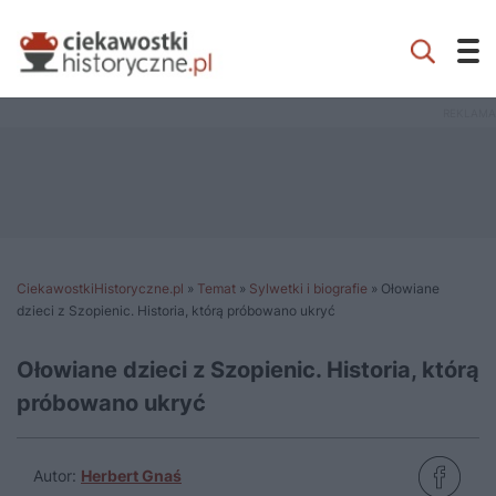
CiekawostkiHistoryczne.pl
»
Temat
»
Sylwetki i biografie
»
Ołowiane
dzieci z Szopienic. Historia, którą próbowano ukryć
Ołowiane dzieci z Szopienic. Historia, którą
próbowano ukryć
Autor:
Herbert Gnaś