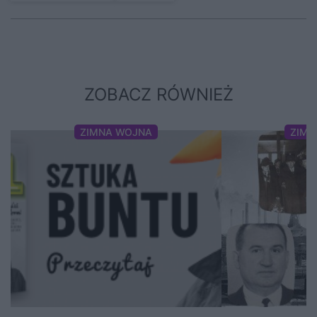
ZOBACZ RÓWNIEŻ
ZIMNA WOJNA
ZIMN