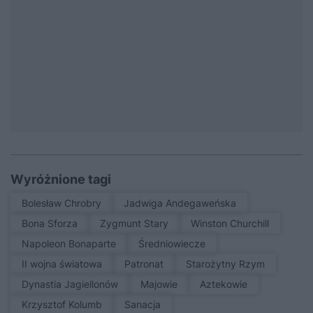
Wyróżnione tagi
Bolesław Chrobry
Jadwiga Andegaweńska
Bona Sforza
Zygmunt Stary
Winston Churchill
Napoleon Bonaparte
średniowiecze
II wojna światowa
patronat
Starożytny Rzym
Dynastia Jagiellonów
Majowie
Aztekowie
Krzysztof Kolumb
sanacja