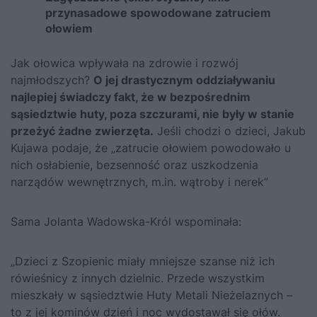
przynasadowe spowodowane zatruciem
ołowiem
Jak ołowica wpływała na zdrowie i rozwój
najmłodszych?
O jej drastycznym oddziaływaniu
najlepiej świadczy fakt, że w bezpośrednim
sąsiedztwie huty, poza szczurami, nie były w stanie
przeżyć żadne zwierzęta.
Jeśli chodzi o dzieci, Jakub
Kujawa podaje, że „zatrucie ołowiem powodowało u
nich osłabienie, bezsenność oraz uszkodzenia
narządów wewnętrznych, m.in. wątroby i nerek”
Sama Jolanta Wadowska-Król wspominała:
„Dzieci z Szopienic miały mniejsze szanse niż ich
rówieśnicy z innych dzielnic. Przede wszystkim
mieszkały w sąsiedztwie Huty Metali Nieżelaznych –
to z jej kominów dzień i noc wydostawał się ołów.