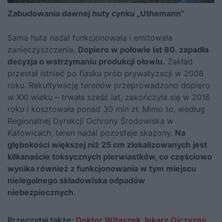
Zabudowania dawnej huty cynku „Uthemann”
Sama huta nadal funkcjonowała i emitowała
zanieczyszczenia.
Dopiero w połowie lat 80. zapadła
decyzja o wstrzymaniu produkcji ołowiu.
Zakład
przestał istnieć po fiasku prób prywatyzacji w 2008
roku. Rekultywację terenów przeprowadzono dopiero
w XXI wieku – trwała sześć lat, zakończyła się w 2016
roku i kosztowała ponad 30 mln zł. Mimo to, według
Regionalnej Dyrekcji Ochrony Środowiska w
Katowicach, teren nadal pozostaje skażony.
Na
głębokości większej niż 25 cm zlokalizowanych jest
kilkanaście toksycznych pierwiastków, co częściowo
wynika również z funkcjonowania w tym miejscu
nielegalnego składowiska odpadów
niebezpiecznych.
Przeczytaj także:
Doktor Witaszek, lekarz Ojczyzny