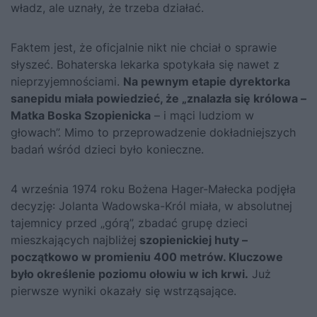
władz, ale uznały, że trzeba działać.
Faktem jest, że oficjalnie nikt nie chciał o sprawie
słyszeć. Bohaterska lekarka spotykała się nawet z
nieprzyjemnościami.
Na pewnym etapie dyrektorka
sanepidu miała powiedzieć, że „znalazła się królowa –
Matka Boska Szopienicka
– i mąci ludziom w
głowach”. Mimo to przeprowadzenie dokładniejszych
badań wśród dzieci było konieczne.
4 września 1974 roku Bożena Hager-Małecka podjęła
decyzję: Jolanta Wadowska-Król miała, w absolutnej
tajemnicy przed „górą”, zbadać grupę dzieci
mieszkających najbliżej
szopienickiej huty –
początkowo w promieniu 400 metrów. Kluczowe
było określenie poziomu ołowiu w ich krwi.
Już
pierwsze wyniki okazały się wstrząsające.