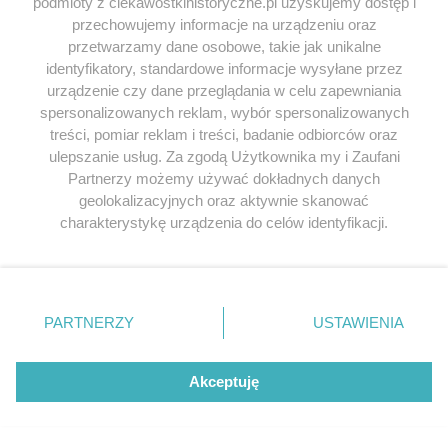
podmioty z ciekawostkihistoryczne.pl uzyskujemy dostęp i
przechowujemy informacje na urządzeniu oraz
przetwarzamy dane osobowe, takie jak unikalne
Borys
napisał/a 15.02.2026
identyfikatory, standardowe informacje wysyłane przez
Wspaniała historia. Oto prawdziwa bohaterka, właśnie
urządzenie czy dane przeglądania w celu zapewniania
dla takich ludzi jest Order Orła Białego, a oni przyznają
spersonalizowanych reklam, wybór spersonalizowanych
takie wyróżnienie Macierewiczowi. Skandal!
treści, pomiar reklam i treści, badanie odbiorców oraz
ulepszanie usług. Za zgodą Użytkownika my i Zaufani
Odpowiedz
Partnerzy możemy używać dokładnych danych
geolokalizacyjnych oraz aktywnie skanować
charakterystykę urządzenia do celów identyfikacji.
Ponieważ cenimy Twoją prywatność, prosimy o zgodę na
Jeśli chcesz zgłosić
literówkę lub błąd ortograficzny
korzystanie z tych technologii poprzez kliknięcie
kliknij TUTAJ
.
„Akceptuję”. Zgoda jest dobrowolna i zawsze możesz ją
zmienić/wycofać klikając przycisk ustawień prywatności
PARTNERZY
USTAWIENIA
znajdujący się w lewym dolnym rogu strony
. Niektóre
Przeglądaj książki historyczne w
rodzaje przetwarzania danych nie wymagają zgody
najlepszych cenach
użytkownika, ale masz prawo sprzeciwić się takiemu
Akceptuję
przetwarzaniu. Preferencje będą miały zastosowania tylko
na tej witrynie.
Odkryj najciekawsze książki historyczne w atrakcyjnych cenach. Sekcja