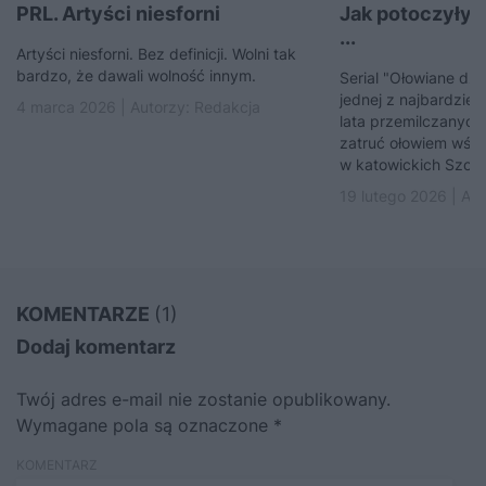
PRL. Artyści niesforni
Jak potoczyły 
...
Artyści niesforni. Bez definicji. Wolni tak
bardzo, że dawali wolność innym.
Serial "Ołowiane dzi
jednej z najbardzie
4 marca 2026 | Autorzy:
Redakcja
lata przemilczanych
zatruć ołowiem wśró
w katowickich Szopi
19 lutego 2026 | Au
KOMENTARZE
(1)
Dodaj komentarz
Twój adres e-mail nie zostanie opublikowany.
Wymagane pola są oznaczone
*
KOMENTARZ