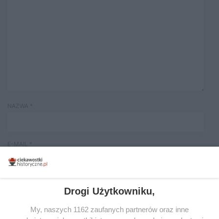
NAZWA
*
E-MAIL
*
Drogi Użytkowniku,
My, naszych 1162 zaufanych partnerów oraz inne