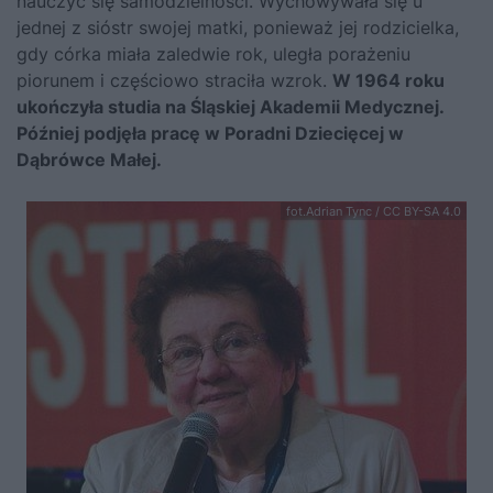
nauczyć się samodzielności. Wychowywała się u
jednej z sióstr swojej matki, ponieważ jej rodzicielka,
gdy córka miała zaledwie rok, uległa porażeniu
piorunem i częściowo straciła wzrok.
W 1964 roku
ukończyła studia na Śląskiej Akademii Medycznej.
Później podjęła pracę w Poradni Dziecięcej w
Dąbrówce Małej.
fot.Adrian Tync / CC BY-SA 4.0