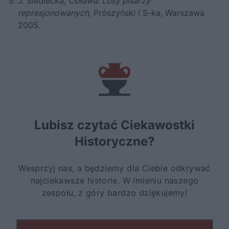
J. Siedlecka,
Obława. Losy pisarzy
represjonowanych
, Prószyński i S-ka, Warszawa
2005.