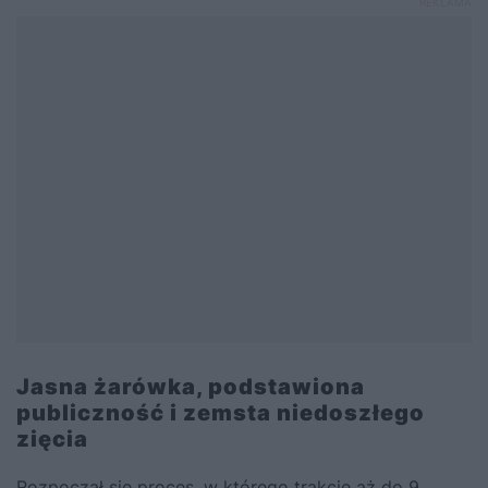
Jasna żarówka, podstawiona
publiczność i zemsta niedoszłego
zięcia
Rozpoczął się proces, w którego trakcie aż do 9