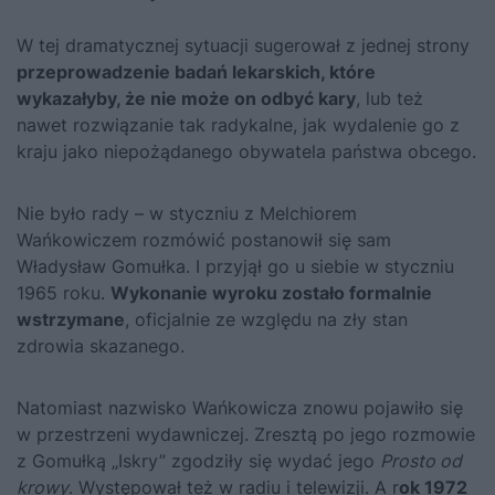
W tej dramatycznej sytuacji sugerował z jednej strony
przeprowadzenie badań lekarskich, które
wykazałyby, że nie może on odbyć kary
, lub też
nawet rozwiązanie tak radykalne, jak wydalenie go z
kraju jako niepożądanego obywatela państwa obcego.
Nie było rady – w styczniu z Melchiorem
Wańkowiczem rozmówić postanowił się sam
Władysław Gomułka. I przyjął go u siebie w styczniu
1965 roku.
Wykonanie wyroku zostało formalnie
wstrzymane
, oficjalnie ze względu na zły stan
zdrowia skazanego.
Natomiast nazwisko Wańkowicza znowu pojawiło się
w przestrzeni wydawniczej. Zresztą po jego rozmowie
z Gomułką „Iskry” zgodziły się wydać jego
Prosto od
krowy
. Występował też w radiu i telewizji. A r
ok 1972