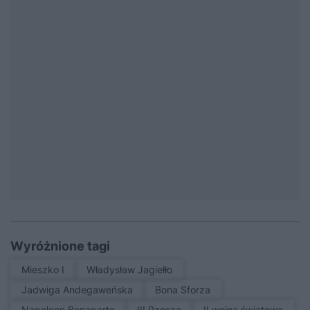
Wyróżnione tagi
Mieszko I
Władysław Jagiełło
Jadwiga Andegaweńska
Bona Sforza
Napoleon Bonaparte
III Rzesza
II wojna światowa