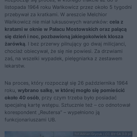
listopada 1964 roku Wańkowicz przez około 5 tygodni
przebywał za kratkami. W areszcie Melchior
Wańkowicz nie miał luksusowych warunków:
cela z
kratami w oknie w Pałacu Mostowskich oraz palącą
się dzień i noc, pozbawioną jakiegokolwiek klosza
żarówką
. I bez przerwy pilnujący go dwaj milicjanci,
chociaż obiecywał, że się nie powiesi. Za drzwiami
zaś, na wszelki wypadek, pielęgniarka z zestawem
lekarstw.
Na proces, który rozpoczął się 26 października 1964
roku,
wybrano salkę, w której mogło się pomieścić
około 40 osób
, przy czym trzeba było posiadać
specjalną kartę wstępu. Sztucznie też – co odnotował
korespondent „Reutersa” – wypełniono ją
funkcjonariuszami UB.
fot.Adrian Grycuk / CC BY-SA 3.0 pl