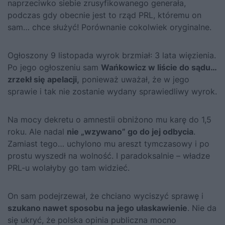
naprzeciwko siebie zrusyfikowanego generała,
podczas gdy obecnie jest to rząd PRL, któremu on
sam… chce służyć! Porównanie cokolwiek oryginalne.
Ogłoszony 9 listopada wyrok brzmiał: 3 lata więzienia.
Po jego ogłoszeniu sam
Wańkowicz w liście do sądu…
zrzekł się apelacji,
ponieważ uważał, że w jego
sprawie i tak nie zostanie wydany sprawiedliwy wyrok.
Na mocy dekretu o amnestii obniżono mu karę do 1,5
roku. Ale nadal
nie „wzywano” go do jej odbycia
.
Zamiast tego… uchylono mu areszt tymczasowy i po
prostu wyszedł na wolność. I paradoksalnie – władze
PRL-u wolałyby go tam widzieć.
On sam podejrzewał, że chciano wyciszyć sprawę i
szukano nawet sposobu na jego ułaskawienie
. Nie da
się ukryć, że polska opinia publiczna mocno