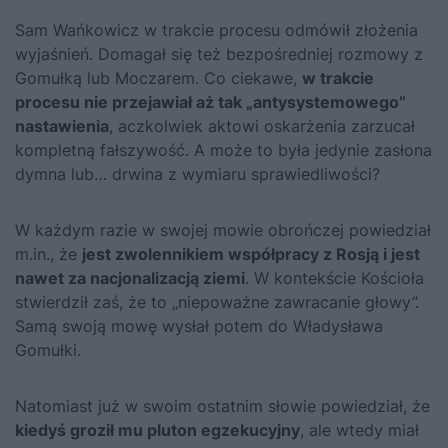
Sam Wańkowicz w trakcie procesu odmówił złożenia
wyjaśnień. Domagał się też bezpośredniej rozmowy z
Gomułką lub Moczarem. Co ciekawe,
w trakcie
procesu nie przejawiał aż tak „antysystemowego”
nastawienia
, aczkolwiek aktowi oskarżenia zarzucał
kompletną fałszywość. A może to była jedynie zasłona
dymna lub… drwina z wymiaru sprawiedliwości?
W każdym razie w swojej mowie obrończej powiedział
m.in., że
jest zwolennikiem współpracy z Rosją i jest
nawet za nacjonalizacją ziemi
. W kontekście Kościoła
stwierdził zaś, że to „niepoważne zawracanie głowy”.
Samą swoją mowę wysłał potem do Władysława
Gomułki.
Natomiast już w swoim ostatnim słowie powiedział, że
kiedyś groził mu pluton egzekucyjny
, ale wtedy miał