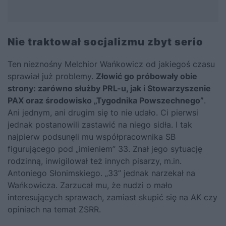
Nie traktował socjalizmu zbyt serio
Ten nieznośny Melchior Wańkowicz od jakiegoś czasu
sprawiał już problemy.
Złowić go próbowały obie
strony: zarówno służby PRL-u, jak i Stowarzyszenie
PAX oraz środowisko „Tygodnika Powszechnego”
.
Ani jednym, ani drugim się to nie udało. Ci pierwsi
jednak postanowili zastawić na niego sidła. I tak
najpierw podsunęli mu współpracownika SB
figurującego pod „imieniem” 33. Znał jego sytuację
rodzinną, inwigilował też innych pisarzy, m.in.
Antoniego Słonimskiego. „33” jednak narzekał na
Wańkowicza. Zarzucał mu, że nudzi o mało
interesujących sprawach, zamiast skupić się na AK czy
opiniach na temat ZSRR.