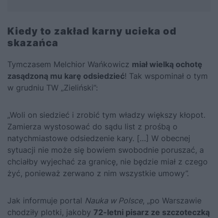
Kiedy to zakład karny ucieka od
skazańca
Tymczasem Melchior Wańkowicz
miał wielką ochotę
zasądzoną mu karę odsiedzieć
! Tak wspominał o tym
w grudniu TW „Zieliński”:
„Woli on siedzieć i zrobić tym władzy większy kłopot.
Zamierza wystosować do sądu list z prośbą o
natychmiastowe odsiedzenie kary. […] W obecnej
sytuacji nie może się bowiem swobodnie poruszać, a
chciałby wyjechać za granicę, nie będzie miał z czego
żyć, ponieważ zerwano z nim wszystkie umowy”.
Jak informuje portal
Nauka w Polsce
, „po Warszawie
chodziły plotki, jakoby
72-letni pisarz ze szczoteczką