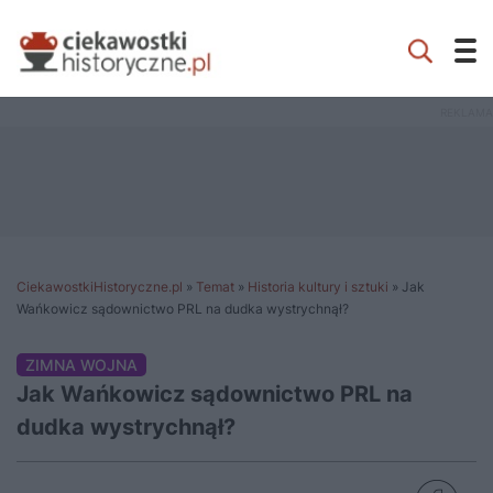
CiekawostkiHistoryczne.pl
»
Temat
»
Historia kultury i sztuki
»
Jak
Wańkowicz sądownictwo PRL na dudka wystrychnął?
ZIMNA WOJNA
Jak Wańkowicz sądownictwo PRL na
dudka wystrychnął?