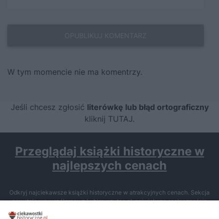
W tym momencie nie ma komentrzy.
Jeśli chcesz zgłosić
literówkę lub błąd ortograficzny
kliknij TUTAJ
.
Przeglądaj książki historyczne w
najlepszych cenach
Odkryj najciekawsze książki historyczne w atrakcyjnych cenach. Sekcja
powstała we współpracy z Lubimyczytac.pl, największą społecznością
miłośników literatury w Polsce – dzięki temu możesz wybierać spośród
tytułów najwyżej ocenianych przez czytelników.