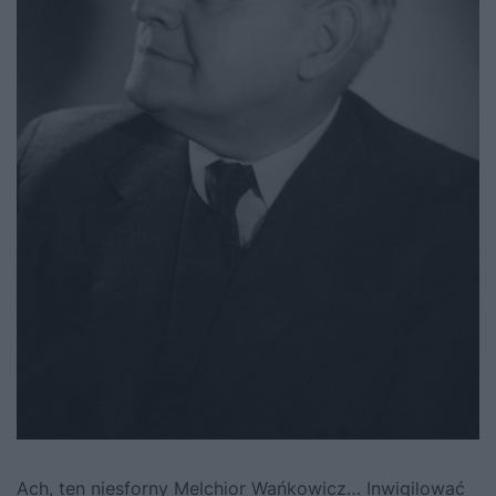
Ach, ten niesforny Melchior Wańkowicz… Inwigilować