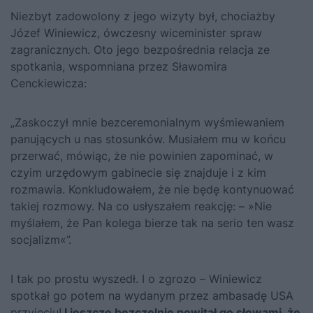
Niezbyt zadowolony z jego wizyty był, chociażby
Józef Winiewicz, ówczesny wiceminister spraw
zagranicznych. Oto jego bezpośrednia relacja ze
spotkania, wspomniana przez Sławomira
Cenckiewicza:
„Zaskoczył mnie bezceremonialnym wyśmiewaniem
panujących u nas stosunków. Musiałem mu w końcu
przerwać, mówiąc, że nie powinien zapominać, w
czyim urzędowym gabinecie się znajduje i z kim
rozmawia. Konkludowałem, że nie będę kontynuować
takiej rozmowy. Na co usłyszałem reakcję: – »Nie
myślałem, że Pan kolega bierze tak na serio ten wasz
socjalizm«”.
I tak po prostu wyszedł. I o zgrozo – Winiewicz
spotkał go potem na wydanym przez ambasadę USA
przyjęciu!
I jeszcze bezczelnie powitał go słowami, że