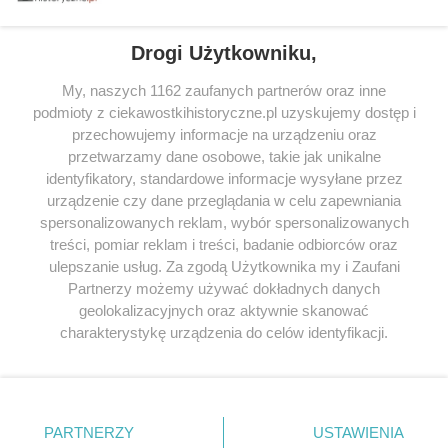
Drogi Użytkowniku,
My, naszych 1162 zaufanych partnerów oraz inne
podmioty z ciekawostkihistoryczne.pl uzyskujemy dostęp i
SERWIS
przechowujemy informacje na urządzeniu oraz
przetwarzamy dane osobowe, takie jak unikalne
SPOŁECZNOŚĆ
identyfikatory, standardowe informacje wysyłane przez
urządzenie czy dane przeglądania w celu zapewniania
WSPÓŁPRACA
spersonalizowanych reklam, wybór spersonalizowanych
KONTAKT
treści, pomiar reklam i treści, badanie odbiorców oraz
ulepszanie usług. Za zgodą Użytkownika my i Zaufani
Partnerzy możemy używać dokładnych danych
geolokalizacyjnych oraz aktywnie skanować
charakterystykę urządzenia do celów identyfikacji.
ODWIEDŹ RÓWNIEŻ:
Ponieważ cenimy Twoją prywatność, prosimy o zgodę na
korzystanie z tych technologii poprzez kliknięcie
„Akceptuję”. Zgoda jest dobrowolna i zawsze możesz ją
zmienić/wycofać klikając przycisk ustawień prywatności
PARTNERZY
USTAWIENIA
znajdujący się w lewym dolnym rogu strony
. Niektóre
Lubimyczytac.pl • Największy serwis o