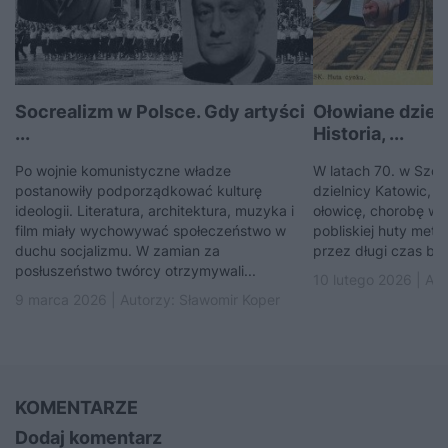
Socrealizm w Polsce. Gdy artyści
Ołowiane dzieci
...
Historia, ...
Po wojnie komunistyczne władze
W latach 70. w Szop
postanowiły podporządkować kulturę
dzielnicy Katowic, s
ideologii. Literatura, architektura, muzyka i
ołowicę, chorobę wy
film miały wychowywać społeczeństwo w
pobliskiej huty meta
duchu socjalizmu. W zamian za
przez długi czas była
posłuszeństwo twórcy otrzymywali...
10 lutego 2026 | Au
9 marca 2026 | Autorzy:
Sławomir Koper
KOMENTARZE
Dodaj komentarz