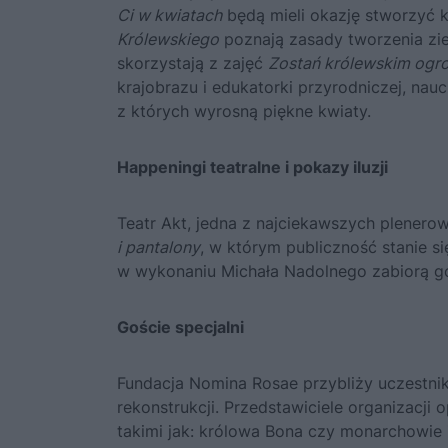
Ci w kwiatach
będą mieli okazję stworzyć 
Królewskiego
poznają zasady tworzenia zie
skorzystają z zajęć
Zostań królewskim ogr
krajobrazu i edukatorki przyrodniczej, nau
z których wyrosną piękne kwiaty.
Happeningi teatralne i pokazy iluzji
Teatr Akt, jedna z najciekawszych plenero
i pantalony
, w którym publiczność stanie s
w wykonaniu Michała Nadolnego zabiorą goś
Goście specjalni
Fundacja Nomina Rosae przybliży uczestnik
rekonstrukcji. Przedstawiciele organizacji
takimi jak: królowa Bona czy monarchowie Z