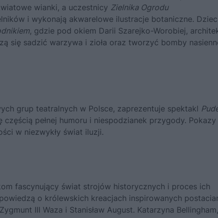
kwiatowe wianki, a uczestnicy
Zielnika Ogrodu
lników i wykonają akwarelowe ilustracje botaniczne. Dziec
odnikiem
, gdzie pod okiem Darii Szarejko-Worobiej, archite
czą się sadzić warzywa i zioła oraz tworzyć bomby nasienn
wych grup teatralnych w Polsce, zaprezentuje spektakl
Pude
ię częścią pełnej humoru i niespodzianek przygody. Pokazy
ci w niezwykły świat iluzji.
om fascynujący świat strojów historycznych i proces ich
 opowiedzą o królewskich kreacjach inspirowanych postacia
ygmunt III Waza i Stanisław August. Katarzyna Bellingham