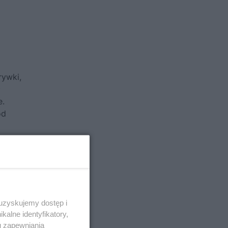
rywki,
ć
e.
ód
 uzyskujemy dostęp i
alne identyfikatory,
u zapewniania