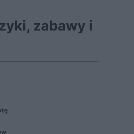
zyki, zabawy i
otę
gów