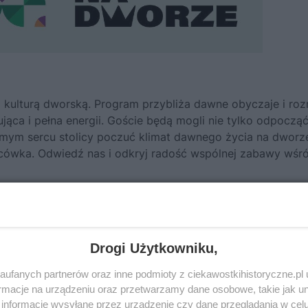
 kulturą dworską. Program przybliża dawne obyczaje i roz
ąca i pełna energii. Goście będą mogli nie tylko odpoczą
mym sercu stolicy poczuć klimat dawnego życia na dworz
cówka. Odwiedź nas i odkryj radość wspólnej zabawy wśr
Drogi Użytkowniku,
nej – zespół Amabile
ufanych partnerów oraz inne podmioty z ciekawostkihistoryczne.pl
macje na urządzeniu oraz przetwarzamy dane osobowe, takie jak unik
ą
Anatomia antyku. Ciało i ruch w rzeźbie
informacje wysyłane przez urządzenie czy dane przeglądania w cel