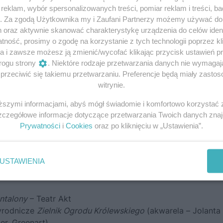
 Fundacja Nomina Rosae,
W sukni, fraku i kontuszu
eklam, wybór spersonalizowanych treści, pomiar reklam i treści, b
skich opowieści
– Sylwia Bednarek i Zbigniew Dziwulski
g. Za zgodą Użytkownika my i Zaufani Partnerzy możemy używać d
ngham
h oraz aktywnie skanować charakterystykę urządzenia do celów ident
ność, prosimy o zgodę na korzystanie z tych technologii poprzez kli
rtu
a i zawsze możesz ją zmienić/wycofać klikając przycisk ustawień p
j wystawy (Monika Przypkowska, Adam Leja, Karolina Sul
rogu strony
. Niektóre rodzaje przetwarzania danych nie wymaga
rzeciwić się takiemu przetwarzaniu. Preferencje będą miały zastoso
taniec w ogrodzie
witrynie.
ncingowa
iższymi informacjami, abyś mógł świadomie i komfortowo korzystać
Szczegółowe informacje dotyczące przetwarzania Twoich danych zna
Prywatności
i
Cookies
oraz po kliknięciu w „Ustawienia”.
ości
 królewskim ogrodnikiem
(prowadzi Daria Szarejko-Worobie
USTAWIENIA
yrodnicze
Pięknie ci w kwiatach
(wianki kwiatowe, prowadzi
antalony
– Teatr Akt
zyrodnicze
Zielnik Ogrodu Królewskiego
(akwarela – Jolanta
er, Greenart)