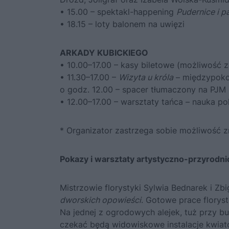
• 15.00 – spektakl-happening
Pudernice i p
• 18.15 – loty balonem na uwięzi
ARKADY KUBICKIEGO
• 10.00–17.00 – kasy biletowe (możliwość z
• 11.30–17.00 –
Wizyta u króla
– międzypokol
o godz. 12.00 – spacer tłumaczony na PJM 
• 12.00–17.00 – warsztaty tańca – nauka p
* Organizator zastrzega sobie możliwość 
Pokazy i warsztaty artystyczno-przyrodni
Mistrzowie florystyki Sylwia Bednarek i Z
dworskich opowieści
. Gotowe prace florys
Na jednej z ogrodowych alejek, tuż przy 
czekać będą widowiskowe instalacje kwiat