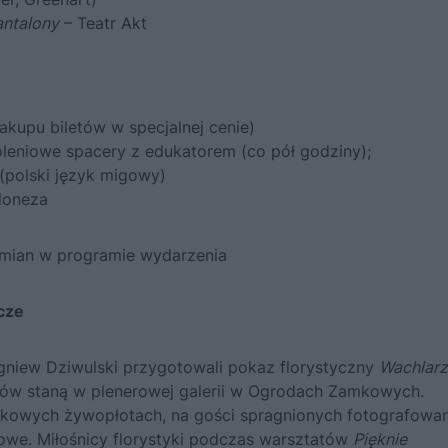
antalony
– Teatr Akt
akupu biletów w specjalnej cenie)
eniowe spacery z edukatorem (co pół godziny);
(polski język migowy)
oloneza
zmian w programie wydarzenia
cze
bigniew Dziwulski przygotowali pokaz florystyczny
Wachlarz
tów staną w plenerowej galerii w Ogrodach Zamkowych.
bukowych żywopłotach, na gości spragnionych fotografowan
owe. Miłośnicy florystyki podczas warsztatów
Pięknie