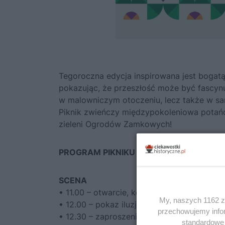
Tegoroczna edycja inspirowana jest bogatą
pokazując, że przeszłość może być fascynuj
w malowniczym otoczeniu, lecz także w sa
Piknik zwieńczy międzypokoleniowa potań
zieleni Ogrodów Zamkowych!
PROGRAM PIKNIKU
SCENA
• 11.00 – otwarcie, koncert muzyki klasycz
My, naszych 1162 za
• 12.00 – pokaz iluzji – Michał Nadolny
przechowujemy infor
• 12.30 – zaproszenie na wystawę czasow
standardowe 