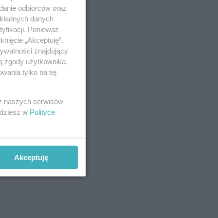
adanie odbiorców oraz
okładnych danych
yfikacji. Ponieważ
knięcie „Akceptuję”.
rywatności znajdujący
ej)
ją zgody użytkownika,
wania tylko na tej
 z naszych serwisów
jdziesz w
Polityce
j,
Akceptuję