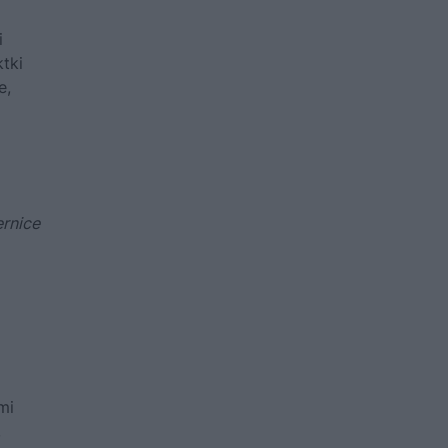
i
ktki
e,
rnice
mi
,