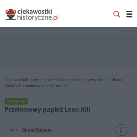
CiekawostkiHistoryczne.pl
»
Miejsce
»
Historia powszechna
»
Historia
Włoch
»
Przełomowy papież Leon XIII
XIX WIEK
Przełomowy papież Leon XIII
Autor:
Maria Procner