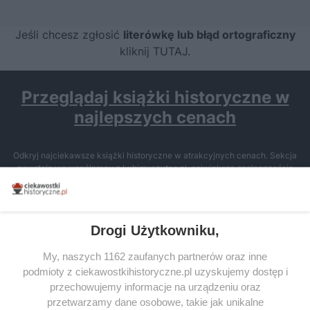
Jeśli chcesz zgłosić
literówkę lub błąd ortograficzny
kliknij TUTAJ
.
Przeglądaj książki historyczne w
najlepszych cenach
Odkryj najciekawsze książki historyczne w atrakcyjnych cenach. Sekcja
powstała we współpracy z Lubimyczytac.pl, największą społecznością
miłośników literatury w Polsce – dzięki temu możesz wybierać spośród
tytułów najwyżej ocenianych przez czytelników.
Drogi Użytkowniku,
My, naszych 1162 zaufanych partnerów oraz inne
podmioty z ciekawostkihistoryczne.pl uzyskujemy dostęp i
SERWIS
przechowujemy informacje na urządzeniu oraz
przetwarzamy dane osobowe, takie jak unikalne
SPOŁECZNOŚĆ