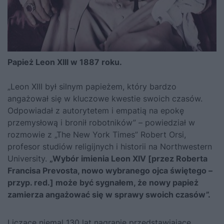
Papież Leon XIII w 1887 roku.
„Leon XIII był silnym papieżem, który bardzo
angażował się w kluczowe kwestie swoich czasów.
Odpowiadał z autorytetem i empatią na epokę
przemysłową i bronił robotników” – powiedział w
rozmowie z „The New York Times” Robert Orsi,
profesor studiów religijnych i historii na Northwestern
University.
„Wybór imienia Leon XIV [przez Roberta
Francisa Prevosta, nowo wybranego ojca świętego –
przyp. red.] może być sygnałem, że nowy papież
zamierza angażować się w sprawy swoich czasów”.
Liczące niemal 130 lat nagranie przedstawiające