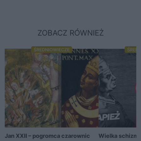
ZOBACZ RÓWNIEŻ
ŚREDNIOWIECZE
ŚRED
Jan XXII – pogromca czarownic
Wielka schizma