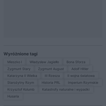
Wyróżnione tagi
Mieszko I
Władysław Jagiełło
Bona Sforza
Zygmunt Stary
Zygmunt August
Adolf Hitler
Katarzyna II Wielka
III Rzesza
II wojna światowa
Starożytny Rzym
Historia PRL
Imperium Rzymskie
Krzysztof Kolumb
Katastrofy naturalne i wypadki
Husaria