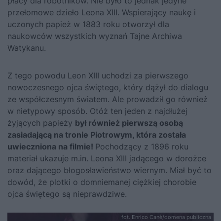
płacy dla robotników. Nie było to jednak jedyne
przełomowe dzieło Leona XIII. Wspierający naukę i
uczonych papież w 1883 roku otworzył dla
naukowców wszystkich wyznań Tajne Archiwa
Watykanu.
Z tego powodu Leon XIII uchodzi za pierwszego
nowoczesnego ojca świętego, który dążył do dialogu
ze współczesnym światem. Ale prowadził go również
w nietypowy sposób. Otóż ten jeden z najdłużej
żyjących papieży
był również pierwszą osobą
zasiadającą na tronie Piotrowym, która została
uwieczniona na filmie!
Pochodzący z 1896 roku
materiał ukazuje m.in. Leona XIII jadącego w dorożce
oraz dającego błogosławieństwo wiernym. Miał być to
dowód, że plotki o domniemanej ciężkiej chorobie
ojca świętego są nieprawdziwe.
fot. Enrico Canè/domena publiczna