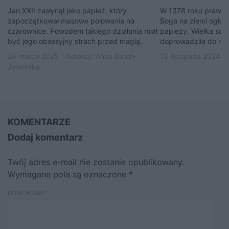
Jan XXII zasłynął jako papież, który
W 1378 roku prawow
zapoczątkował masowe polowania na
Boga na ziemi ogłosi
czarownice. Powodem takiego działania miał
papieży. Wielka sch
być jego obsesyjny strach przed magią.
doprowadziła do roz
20 marca 2025 | Autorzy:
Anna Baron-
13 listopada 2024 |
Jaworska
KOMENTARZE
Dodaj komentarz
Twój adres e-mail nie zostanie opublikowany.
Wymagane pola są oznaczone
*
KOMENTARZ