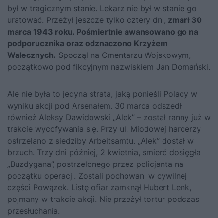
był w tragicznym stanie. Lekarz nie był w stanie go
uratować. Przeżył jeszcze tylko cztery dni,
zmarł 30
marca 1943 roku. Pośmiertnie awansowano go na
podporucznika oraz odznaczono Krzyżem
Walecznych.
Spoczął na Cmentarzu Wojskowym,
początkowo pod fikcyjnym nazwiskiem Jan Domański.
Ale nie była to jedyna strata, jaką ponieśli Polacy w
wyniku akcji pod Arsenałem. 30 marca odszedł
również Aleksy Dawidowski „Alek” – został ranny już w
trakcie wycofywania się. Przy ul. Miodowej harcerzy
ostrzelano z siedziby Arbeitsamtu. „Alek” dostał w
brzuch. Trzy dni później, 2 kwietnia, śmierć dosięgła
„Buzdygana”, postrzelonego przez policjanta na
początku operacji. Zostali pochowani w cywilnej
części Powązek. Listę ofiar zamknął Hubert Lenk,
pojmany w trakcie akcji. Nie przeżył tortur podczas
przesłuchania.