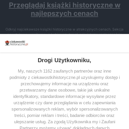
Przeglądaj książki historyczne w
najlepszych cenach
Odkryj najciekawsze książki historyczne w atrakcyjnych cenach. Sekcja
powstała we współpracy z Lubimyczytac.pl, największą społecznością
miłośników literatury w Polsce – dzięki temu możesz wybierać spośród
tytułów najwyżej ocenianych przez czytelników.
Drogi Użytkowniku,
My, naszych 1162 zaufanych partnerów oraz inne
podmioty z ciekawostkihistoryczne.pl uzyskujemy dostęp i
SERWIS
przechowujemy informacje na urządzeniu oraz
przetwarzamy dane osobowe, takie jak unikalne
SPOŁECZNOŚĆ
identyfikatory, standardowe informacje wysyłane przez
urządzenie czy dane przeglądania w celu zapewniania
WSPÓŁPRACA
spersonalizowanych reklam, wybór spersonalizowanych
KONTAKT
treści, pomiar reklam i treści, badanie odbiorców oraz
ulepszanie usług. Za zgodą Użytkownika my i Zaufani
Partnerzy możemy używać dokładnych danych