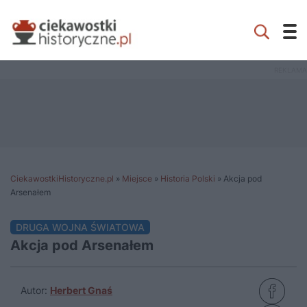
CiekawostkiHistoryczne.pl
»
Miejsce
»
Historia Polski
»
Akcja pod
Arsenałem
DRUGA WOJNA ŚWIATOWA
Akcja pod Arsenałem
Autor:
Herbert Gnaś