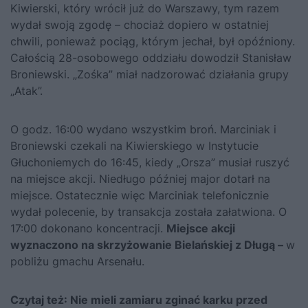
Kiwierski, który wrócił już do Warszawy, tym razem
wydał swoją zgodę – chociaż dopiero w ostatniej
chwili, ponieważ pociąg, którym jechał, był opóźniony.
Całością 28-osobowego oddziału dowodził Stanisław
Broniewski. „Zośka” miał nadzorować działania grupy
„Atak”.
O godz. 16:00 wydano wszystkim broń. Marciniak i
Broniewski czekali na Kiwierskiego w Instytucie
Głuchoniemych do 16:45, kiedy „Orsza” musiał ruszyć
na miejsce akcji. Niedługo później major dotarł na
miejsce. Ostatecznie więc Marciniak telefonicznie
wydał polecenie, by transakcja została załatwiona. O
17:00 dokonano koncentracji.
Miejsce akcji
wyznaczono na skrzyżowanie Bielańskiej z Długą –
w
pobliżu gmachu Arsenału.
Czytaj też:
Nie mieli zamiaru zginać karku przed