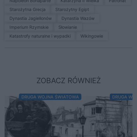
Napoleon Bonaparte
Katarzyna II Wielka
patronat
Starożytna Grecja
Starożytny Egipt
Dynastia Jagiellonów
Dynastia Wazów
Imperium Rzymskie
Słowianie
Katastrofy naturalne i wypadki
Wikingowie
ZOBACZ RÓWNIEŻ
DRUGA WOJNA ŚWIATOWA
DRUGA WO