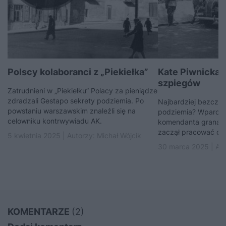
Polscy kolaboranci z „Piekiełka”
Kate Piwnicka 
szpiegów
Zatrudnieni w „Piekiełku” Polacy za pieniądze
zdradzali Gestapo sekrety podziemia. Po
Najbardziej bezczel
powstaniu warszawskim znaleźli się na
podziemia? Wparowa
celowniku kontrwywiadu AK.
komendanta granatow
zaczął pracować dla 
5 kwietnia 2025 | Autorzy:
Michał Wójcik
30 marca 2025 | Au
KOMENTARZE
(2)