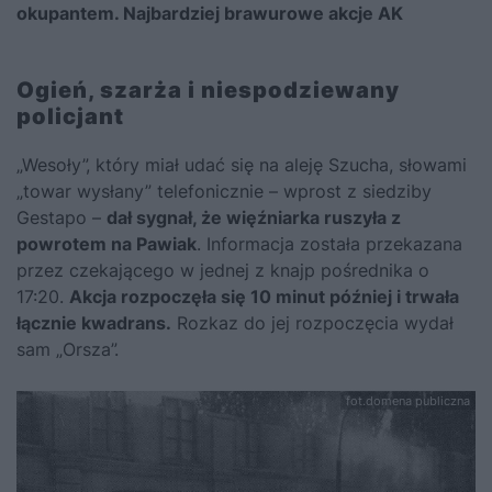
okupantem. Najbardziej brawurowe akcje AK
Ogień, szarża i niespodziewany
policjant
„Wesoły”, który miał udać się na aleję Szucha, słowami
„towar wysłany” telefonicznie – wprost z siedziby
Gestapo –
dał sygnał, że więźniarka ruszyła z
powrotem na Pawiak
. Informacja została przekazana
przez czekającego w jednej z knajp pośrednika o
17:20.
Akcja rozpoczęła się 10 minut później i trwała
łącznie kwadrans.
Rozkaz do jej rozpoczęcia wydał
sam „Orsza”.
fot.domena publiczna