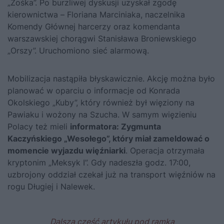
„Zośka”. Po burzliwej dyskusji uzyskał zgodę
kierownictwa – Floriana Marciniaka, naczelnika
Komendy Głównej harcerzy oraz komendanta
warszawskiej chorągwi Stanisława Broniewskiego
„Orszy”. Uruchomiono sieć alarmową.
Mobilizacja nastąpiła błyskawicznie. Akcję można było
planować w oparciu o informacje od Konrada
Okolskiego „Kuby”, który również był więziony na
Pawiaku i wożony na Szucha. W samym więzieniu
Polacy też mieli
informatora: Zygmunta
Kaczyńskiego „Wesołego”, który miał zameldować o
momencie wyjazdu więźniarki
. Operacja otrzymała
kryptonim „Meksyk I”. Gdy nadeszła godz. 17:00,
uzbrojony oddział czekał już na transport więźniów na
rogu Długiej i Nalewek.
Dalsza część artykułu pod ramką