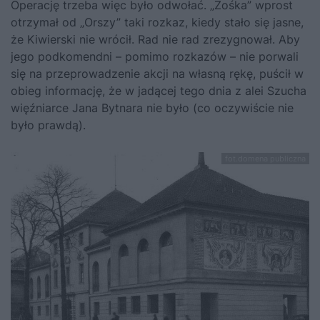
Operację trzeba więc było odwołać. „Zośka” wprost
otrzymał od „Orszy” taki rozkaz, kiedy stało się jasne,
że Kiwierski nie wrócił. Rad nie rad zrezygnował. Aby
jego podkomendni – pomimo rozkazów – nie porwali
się na przeprowadzenie akcji na własną rękę, puścił w
obieg informację, że w jadącej tego dnia z alei Szucha
więźniarce Jana Bytnara nie było (co oczywiście nie
było prawdą).
fot.domena publiczna