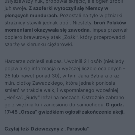
usłyszawszy huk, próbował skręcić, ale ogień zrobił
już swoje.
Z szoferki wytoczyli się Niemcy w
płonących mundurach.
Pozostali na tyle więźniarki
strażnicy stawili jednak opór. Niestety,
broń Polaków
momentami okazywała się zawodna.
Impas przerwał
dopiero brawurowy atak „Zośki”, który przeprowadził
szarżę w kierunku ciężarówki.
Harcerze odnieśli sukces. Uwolnili 21 osób (niekiedy
pojawia się informacja o wyższej liczbie ocalonych –
25 lub nawet ponad 30), w tym Jana Bytnara oraz
m.in. ciotkę Zawadzkiego, która jednak poniosła
śmierć w trakcie walk, i wspomnianego wcześniej
„Heńka”. „Rudy” leżał na noszach. Ostrożnie zabrano
go z więźniarki i zaniesiono do samochodu.
O godz.
17:45 „Orsza” gwizdkiem ogłosił zakończenie akcji.
Czytaj też:
Dziewczyny z „Parasola”