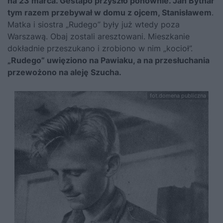
na 23 marca. Gestapo przyszło ponownie. Jan Bytnar
tym razem przebywał w domu z ojcem, Stanisławem
.
Matka i siostra „Rudego” były już wtedy poza
Warszawą. Obaj zostali aresztowani. Mieszkanie
dokładnie przeszukano i zrobiono w nim „kocioł”.
„Rudego” uwięziono na Pawiaku, a na przesłuchania
przewożono na aleję Szucha.
fot.domena publiczna