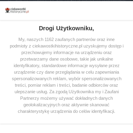
powstała we współpracy z Lubimyczytac.pl, największą społecznością
miłośników literatury w Polsce – dzięki temu możesz wybierać spośród
tytułów najwyżej ocenianych przez czytelników.
Drogi Użytkowniku,
My, naszych 1162 zaufanych partnerów oraz inne
podmioty z ciekawostkihistoryczne.pl uzyskujemy dostęp i
SERWIS
przechowujemy informacje na urządzeniu oraz
przetwarzamy dane osobowe, takie jak unikalne
SPOŁECZNOŚĆ
identyfikatory, standardowe informacje wysyłane przez
urządzenie czy dane przeglądania w celu zapewniania
WSPÓŁPRACA
spersonalizowanych reklam, wybór spersonalizowanych
KONTAKT
treści, pomiar reklam i treści, badanie odbiorców oraz
ulepszanie usług. Za zgodą Użytkownika my i Zaufani
Partnerzy możemy używać dokładnych danych
geolokalizacyjnych oraz aktywnie skanować
charakterystykę urządzenia do celów identyfikacji.
ODWIEDŹ RÓWNIEŻ:
Ponieważ cenimy Twoją prywatność, prosimy o zgodę na
korzystanie z tych technologii poprzez kliknięcie
„Akceptuję”. Zgoda jest dobrowolna i zawsze możesz ją