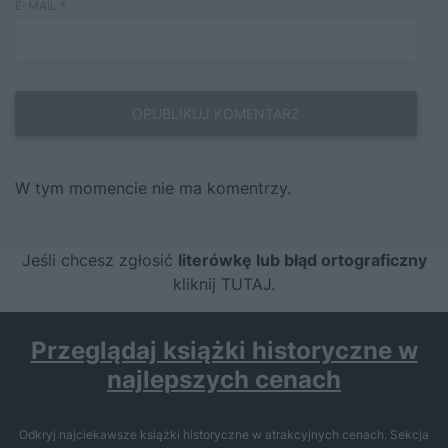
E-MAIL
*
W tym momencie nie ma komentrzy.
Jeśli chcesz zgłosić
literówkę lub błąd ortograficzny
kliknij TUTAJ
.
Przeglądaj książki historyczne w
najlepszych cenach
Odkryj najciekawsze książki historyczne w atrakcyjnych cenach. Sekcja