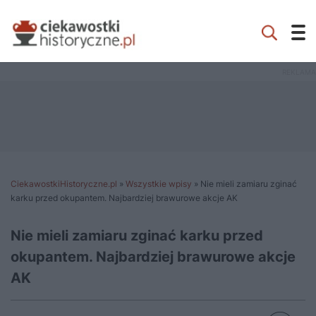
CiekawostkiHistoryczne.pl
»
Wszystkie wpisy
»
Nie mieli zamiaru zginać
karku przed okupantem. Najbardziej brawurowe akcje AK
Nie mieli zamiaru zginać karku przed
okupantem. Najbardziej brawurowe akcje
AK