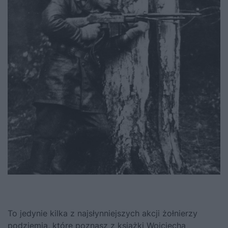
To jedynie kilka z najsłynniejszych akcji żołnierzy
podziemia,
które poznasz z książki Wojciecha