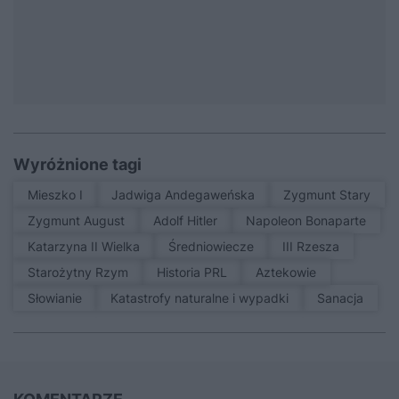
Wyróżnione tagi
Mieszko I
Jadwiga Andegaweńska
Zygmunt Stary
Zygmunt August
Adolf Hitler
Napoleon Bonaparte
Katarzyna II Wielka
średniowiecze
III Rzesza
Starożytny Rzym
Historia PRL
Aztekowie
Słowianie
Katastrofy naturalne i wypadki
sanacja