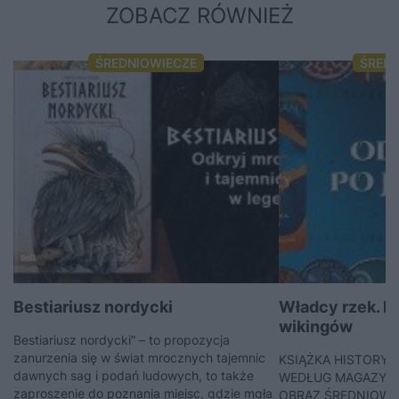
ZOBACZ RÓWNIEŻ
ŚREDNIOWIECZE
ŚRED
Bestiariusz nordycki
Władcy rzek. N
wikingów
Bestiariusz nordycki” – to propozycja
zanurzenia się w świat mrocznych tajemnic
KSIĄŻKA HISTORYC
dawnych sag i podań ludowych, to także
WEDŁUG MAGAZYNU 
zaproszenie do poznania miejsc, gdzie mgła
OBRAZ ŚREDNIOWI