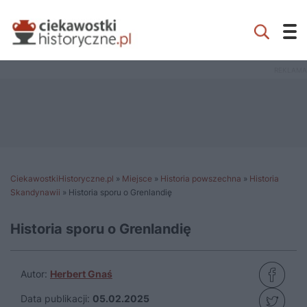
CiekawostkiHistoryczne.pl
»
Miejsce
»
Historia powszechna
»
Historia
Skandynawii
»
Historia sporu o Grenlandię
Historia sporu o Grenlandię
Autor:
Herbert Gnaś
Data publikacji:
05.02.2025