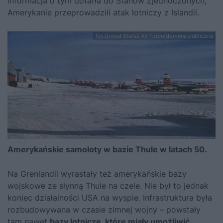
informacja o tym dotarła do Stanów Zjednoczonych,
Amerykanie przeprowadzili atak lotniczy z Islandii.
fot.United States Air Force/domena publiczna
Amerykańskie samoloty w bazie Thule w latach 50.
Na Grenlandii wyrastały też amerykańskie bazy
wojskowe ze słynną Thule na czele. Nie był to jednak
koniec działalności USA na wyspie. Infrastruktura była
rozbudowywana w czasie zimnej wojny – powstały
tam nawet
bazy lotnicze, które miały umożliwić