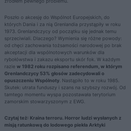
źródłem pewnego problemu.
Poszło o akcesję do Wspólnot Europejskich, do
których Dania i za nią Grenlandia przystąpiły w roku
1973. Grenlandczycy od początku się jednak temu
sprzeciwiali. Dlaczego? Wymienia się różne powody:
od chęci zachowania tożsamości narodowej po brak
akceptacji dla wspólnotowych warunków dla
rybołówstwa i zakazu eksportu skór fok. W każdym
razie
w 1982 roku rozpisano referendum, w którym
Grenlandczycy 53% głosów zadecydowali o
opuszczeniu Wspólnoty
. Nastąpiło to w roku 1985.
Skutek: utrata funduszy i szans na szybszy rozwój. Od
tamtego momentu wyspa pozostawała terytorium
zamorskim stowarzyszonym z EWG.
Czytaj też:
Kraina terroru. Horror ludzi wysłanych z
misją ratunkową do lodowego piekła Arktyki