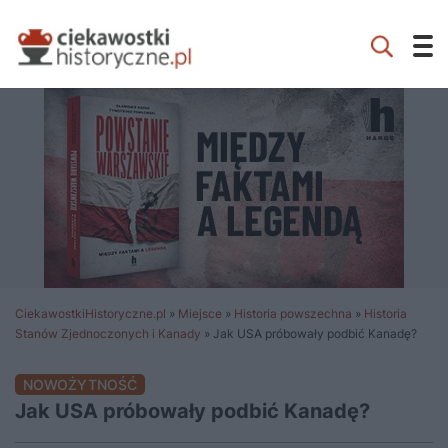
CiekawostkiHistoryczne.pl
»
Miejsce
»
Historia powszechna
»
Historia
Stanów Zjednoczonych i Kanady
»
Jak USA próbowały podbić Kanadę?
NOWOŻYTNOŚĆ
Jak USA próbowały podbić Kanadę?