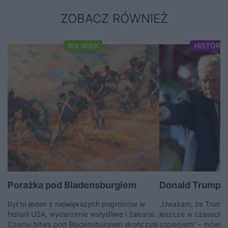
ZOBACZ RÓWNIEŻ
XIX WIEK
HISTORI
Porażka pod Bladensburgiem
Donald Trump i
Był to jeden z największych pogromów w
„Uważam, że Trump 
historii USA, wydarzenie wstydliwe i żałosne.
jeszcze w czasach ZS
Czemu bitwa pod Bladensburgiem skończyła
szpiegiem” – mówi Jur