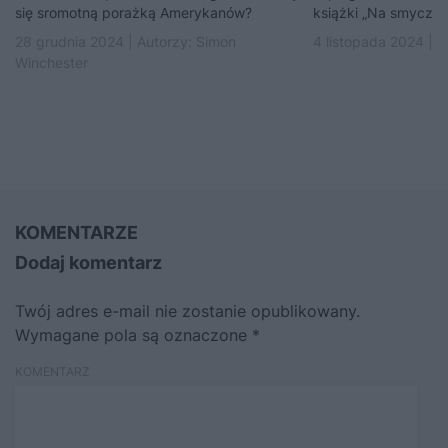
się sromotną porażką Amerykanów?
książki „Na smyczy 
28 grudnia 2024 | Autorzy:
Simon
4 listopada 2024 | 
Winchester
KOMENTARZE
Dodaj komentarz
Twój adres e-mail nie zostanie opublikowany.
Wymagane pola są oznaczone
*
KOMENTARZ