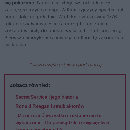
się policzone.
Na domiar złego wśród żołnierzy
zaczęła szerzyć się ospa. A Kanadyjczycy spychali ich
coraz dalej na południe. W efekcie w czerwcu 1776
roku oddziały inwazyjne (a raczej to, co z nich
zostało) wróciły do punktu wyjścia: fortu Ticonderogi.
Pierwsza amerykańska inwazja na Kanadę zakończyła
się klęską.
Dalsza część artykułu pod ramką
Zobacz również:
Secret Service i jego historia
Ronald Reagan i strajk aktorów
„Może zrobić wszystko i zostanie mu to
wybaczone”. Co przesądziło o zwycięstwie
Trumpa w wyborach?