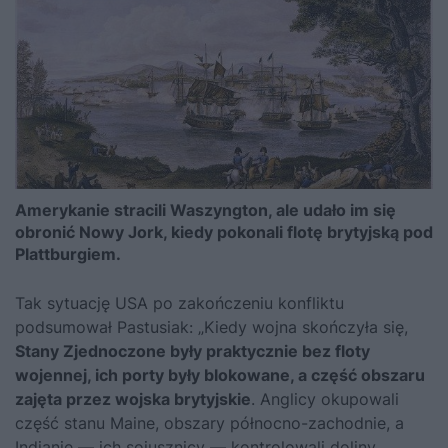
Amerykanie stracili Waszyngton, ale udało im się
obronić Nowy Jork, kiedy pokonali flotę brytyjską pod
Plattburgiem.
Tak sytuację USA po zakończeniu konfliktu
podsumował Pastusiak: „Kiedy wojna skończyła się,
Stany Zjednoczone były praktycznie bez floty
wojennej, ich porty były blokowane, a część obszaru
zajęta przez wojska brytyjskie
. Anglicy okupowali
część stanu Maine, obszary północno-zachodnie, a
Indianie — ich sojusznicy — kontrolowali doliny