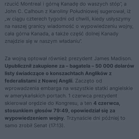
rzucić Montreal i górną Kanadę do waszych stóp”, a
John C. Calhoun z Karoliny Południowej sugerował, iż
„w ciągu czterech tygodni od chwili, kiedy usłyszymy
na naszej granicy wiadomość o wypowiedzeniu wojny,
cała górna Kanada, a także część dolnej Kanady
znajdzie się w naszym władaniu”.
Za wojną optował również prezydent James Madison.
Upublicznił zakupione za – bagatela – 50 000 dolarów
listy świadczące o konszachtach Anglików z
federalistami z Nowej Anglii
. Zaczęto od
wprowadzenia embarga na wszystkie statki angielskie
w amerykańskich portach. 1 czerwca prezydent
skierował orędzie do Kongresu, a ten
4 czerwca,
stosunkiem głosów 79:49, opowiedział się za
wypowiedzeniem wojny
. Trzynaście dni później to
samo zrobił Senat (17:13).