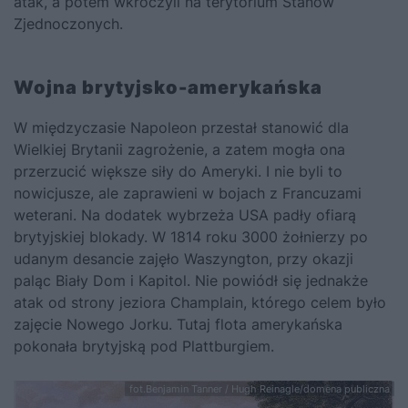
atak, a potem wkroczyli na terytorium Stanów
Zjednoczonych.
Wojna brytyjsko-amerykańska
W międzyczasie Napoleon przestał stanowić dla
Wielkiej Brytanii zagrożenie, a zatem mogła ona
przerzucić większe siły do Ameryki. I nie byli to
nowicjusze, ale zaprawieni w bojach z Francuzami
weterani. Na dodatek wybrzeża USA padły ofiarą
brytyjskiej blokady. W 1814 roku 3000 żołnierzy po
udanym desancie zajęło Waszyngton, przy okazji
paląc Biały Dom i Kapitol. Nie powiódł się jednakże
atak od strony jeziora Champlain, którego celem było
zajęcie Nowego Jorku. Tutaj flota amerykańska
pokonała brytyjską pod Plattburgiem.
fot.Benjamin Tanner / Hugh Reinagle/domena publiczna