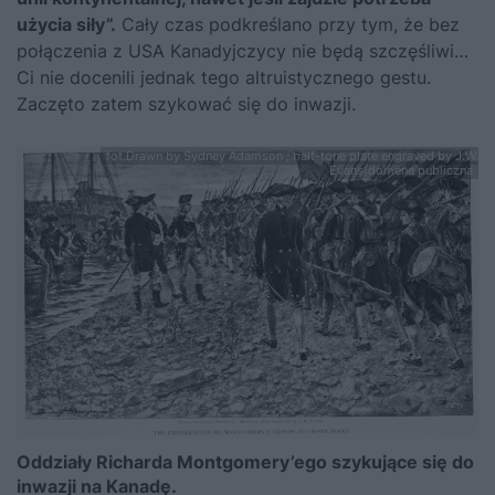
użycia siły”.
Cały czas podkreślano przy tym, że bez
połączenia z USA Kanadyjczycy nie będą szczęśliwi…
Ci nie docenili jednak tego altruistycznego gestu.
Zaczęto zatem szykować się do inwazji.
fot.Drawn by Sydney Adamson ; half-tone plate engraved by J.W.
Evans/domena publiczna
Oddziały Richarda Montgomery’ego szykujące się do
inwazji na Kanadę.