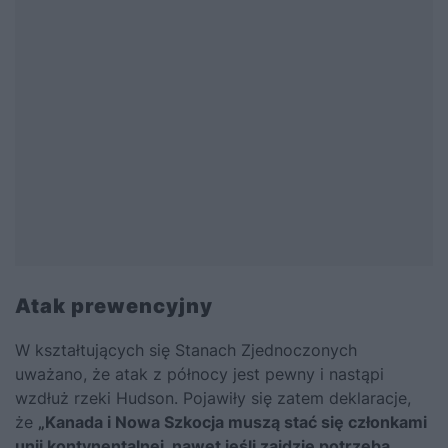
Atak prewencyjny
W kształtujących się Stanach Zjednoczonych
uważano, że atak z północy jest pewny i nastąpi
wzdłuż rzeki Hudson. Pojawiły się zatem deklaracje,
że
„Kanada i Nowa Szkocja muszą stać się członkami
unii kontynentalnej, nawet jeśli zajdzie potrzeba