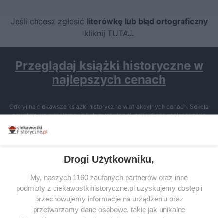
Jeśli chcesz zgłosić
literówkę lub błąd ortograficzny
kliknij TUTAJ
.
Przeglądaj książki historyczne w
najlepszych cenach
Odkryj najciekawsze książki historyczne w atrakcyjnych cenach. Sekcja
powstała we współpracy z Lubimyczytac.pl, największą społecznością
miłośników literatury w Polsce – dzięki temu możesz wybierać spośród
tytułów najwyżej ocenianych przez czytelników.
Drogi Użytkowniku,
My, naszych 1160 zaufanych partnerów oraz inne
podmioty z ciekawostkihistoryczne.pl uzyskujemy dostęp i
SERWIS
przechowujemy informacje na urządzeniu oraz
przetwarzamy dane osobowe, takie jak unikalne
SPOŁECZNOŚĆ