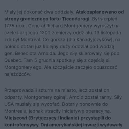
Miały jej dokonać dwa oddziały.
Atak zaplanowano od
strony granicznego fortu Ticonderogi.
Był sierpień
1775 roku. Generał Richard Montgomery wyruszył na
czele liczącego 1200 żołnierzy oddziału. 13 listopada
zdobył Montreal. Co gorsza (dla Kanadyjczyków), na
północ dotarł już kolejny duży oddział pod wodzą
gen. Benedicta Arnolda. Jego siły skierowały się pod
Quebec. Tam 5 grudnia spotkały się z częścią sił
Montgomery’ego. Ale szczęście zaczęło opuszczać
najeźdźców.
Przeprowadzili szturm na miasto, lecz został on
odparty. Montgomery zginął. Arnold został ranny. Siły
USA musiały się wycofać. Dotarły ponownie do
Montrealu, jednak utraciły inicjatywę operacyjną.
Miejscowi (Brytyjczycy i Indianie) przystąpili do
kontrofensywy. Dni amerykańskiej inwazji wydawały