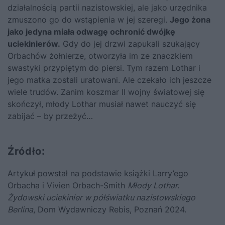
działalnością partii nazistowskiej, ale jako urzędnika
zmuszono go do wstąpienia w jej szeregi.
Jego żona
jako jedyna miała odwagę ochronić dwójkę
uciekinierów.
Gdy do jej drzwi zapukali szukający
Orbachów żołnierze, otworzyła im ze znaczkiem
swastyki przypiętym do piersi. Tym razem Lothar i
jego matka zostali uratowani. Ale czekało ich jeszcze
wiele trudów. Zanim koszmar II wojny światowej się
skończył, młody Lothar musiał nawet nauczyć się
zabijać – by przeżyć…
Źródło:
Artykuł powstał na podstawie książki Larry’ego
Orbacha i Vivien Orbach-Smith
Młody Lothar.
Żydowski uciekinier w półświatku nazistowskiego
Berlina
, Dom Wydawniczy Rebis, Poznań 2024.