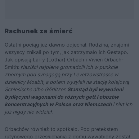
Rachunek za śmierć
Ostatni pociąg już dawno odjechał. Rodzina, znajomi –
wszyscy znikali po tym, jak zatrzymało ich Gestapo.
Jak opisują Larry (Lothar) Orbach i Vivien Orbach-
Smith:
Naziści najpierw gromadzili ich w punkcie
zbornym pod synagogą przy Levetzowstrasse w
dzielnicy Moabit, a potem wysyłali na stację kolejową
Schlesische albo Görlitzer.
Stamtąd byli wywożeni
bydlęcymi wagonami do różnych gett i obozów
koncentracyjnych w Polsce oraz Niemczech
i nikt ich
już nigdy nie widział
.
Orbachów również to spotkało. Pod pretekstem
rutynowego przesłuchania z domu wywabiony został