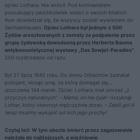
ojciec Lothara. Nie wrócił. Pod komisariatem
poszukujący jakichkolwiek wieści o swoich bliskich
tłum dowiedział się, że wszyscy zostali wywiezieni do
Sachsenhausen.
Ojciec Lothara był jednym z 500
Żydów aresztowanych z zemsty za podpalenie przez
grupę żydowską dowodzoną przez Herberta Bauma
antykomunistycznej wystawy
„
Das Sowjet-Paradies”
.
250 rozstrzelano od razu.
Był 27 lipca 1942 roku. Do domu Orbachów zastukał
policjant, niosąc urnę, za którą domagał się…
uiszczenia 144 marek. Ojciec Lothara miał umrzeć „z
przyczyn naturalnych”.
– Mama, on nie żyje! –
krzyknął
Lothar, który otworzył mężczyźnie drzwi.
– Zabili go! A
teraz musimy wykupić od nich jego prochy!
Czytaj też:
W tym obozie śmierć przez zagazowanie
należała do najlżejszych, a więźniowie