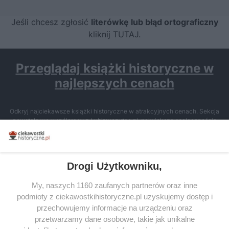
Jeśli chcesz zgłosić
literówkę lub błąd ortograficzny
kliknij TUTAJ
.
Przeglądaj książki historyczne w
najlepszych cenach
Odkryj najciekawsze książki historyczne w atrakcyjnych cenach. Sekcja
powstała we współpracy z Lubimyczytac.pl, największą społecznością
miłośników literatury w Polsce – dzięki temu możesz wybierać spośród
tytułów najwyżej ocenianych przez czytelników.
Drogi Użytkowniku,
My, naszych 1160 zaufanych partnerów oraz inne
podmioty z ciekawostkihistoryczne.pl uzyskujemy dostęp i
SERWIS
przechowujemy informacje na urządzeniu oraz
przetwarzamy dane osobowe, takie jak unikalne
SPOŁECZNOŚĆ