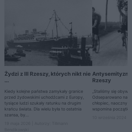
Żydzi z III Rzeszy, których nikt nie
Antysemityzm w
...
Rzeszy
Kiedy kolejne państwa zamykały granice
„Staliśmy się obywate
przed żydowskimi uchodźcami z Europy,
Odseparowano nas o
tysiące ludzi szukały ratunku na drugim
chłopiec, naoczny 
krańcu świata. Dla wielu była to ostatnia
wspomina początki r
szansa, by...
10 września 2024 | 
19 maja 2026 | Autorzy:
Tillmann
Bendikowski