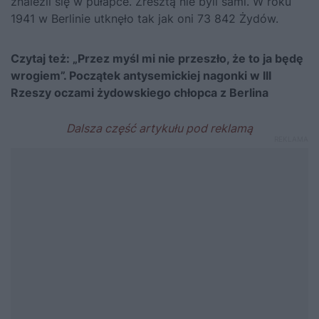
znaleźli się w pułapce. Zresztą nie byli sami. W roku
1941 w Berlinie utknęło tak jak oni 73 842 Żydów.
Czytaj też:
„Przez myśl mi nie przeszło, że to ja będę
wrogiem”. Początek antysemickiej nagonki w III
Rzeszy oczami żydowskiego chłopca z Berlina