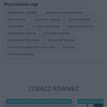
Wyróżnione tagi
Władysław Jagiełło
Jadwiga Andegaweńska
Bona Sforza
Zygmunt August
Józef Piłsudski
Adolf Hitler
II wojna światowa
Starożytny Rzym
Starożytna Grecja
Dynastia Piastów
Cesarstwo Rzymskie
Krzysztof Kolumb
Katastrofy naturalne i wypadki
Husaria
II Rzeczpospolita
ZOBACZ RÓWNIEŻ
DWUDZIESTOLECIE MIĘDZYWOJENNE
DWUDZIESTOLE