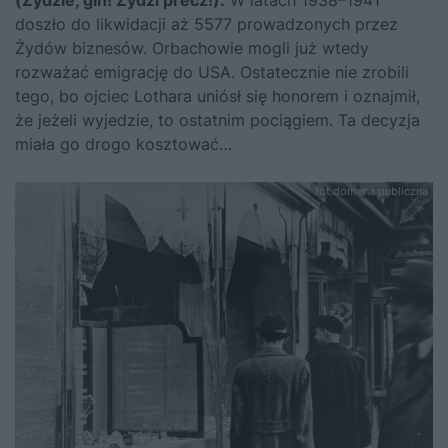
(Żydzie, giń! Żydzi precz!).
W latach 1938–1941
doszło do likwidacji aż 5577 prowadzonych przez
Żydów biznesów. Orbachowie mogli już wtedy
rozważać emigrację do USA. Ostatecznie nie zrobili
tego, bo ojciec Lothara uniósł się honorem i oznajmił,
że jeżeli wyjedzie, to ostatnim pociągiem. Ta decyzja
miała go drogo kosztować…
fot.domena publiczna