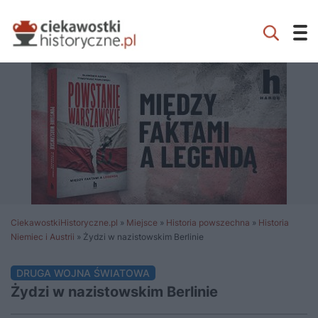
CiekawostkiHistoryczne.pl
»
Miejsce
»
Historia powszechna
»
Historia
Niemiec i Austrii
»
Żydzi w nazistowskim Berlinie
DRUGA WOJNA ŚWIATOWA
Żydzi w nazistowskim Berlinie