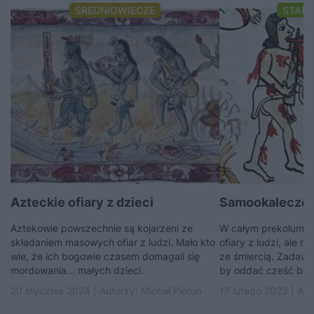
ŚREDNIOWIECZE
STAR
Azteckie ofiary z dzieci
Samookaleczen
Aztekowie powszechnie są kojarzeni ze
W całym prekolumbi
składaniem masowych ofiar z ludzi. Mało kto
ofiary z ludzi, ale n
wie, że ich bogowie czasem domagali się
ze śmiercią. Zadawa
mordowania... małych dzieci.
by oddać cześć bo
20 stycznia 2024 | Autorzy:
Michał Piorun
17 lutego 2023 | Au