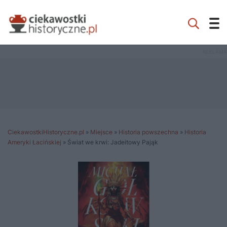
CiekawostkiHistoryczne.pl
»
Miejsce
»
Historia powszechna
»
Historia
Ameryki Łacińskiej
»
Świat we krwi: Jadeitowy Pająk