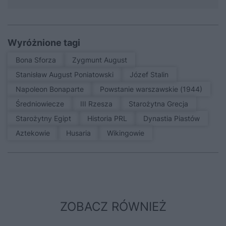
Wyróżnione tagi
Bona Sforza
Zygmunt August
Stanisław August Poniatowski
Józef Stalin
Napoleon Bonaparte
Powstanie warszawskie (1944)
średniowiecze
III Rzesza
Starożytna Grecja
Starożytny Egipt
Historia PRL
Dynastia Piastów
Aztekowie
Husaria
Wikingowie
ZOBACZ RÓWNIEŻ