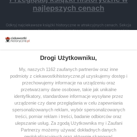
najlepszych cenach
Odkryj najciekawsze książki historyczne w atrakcyjnych cenach. Sekcja
powstała we współpracy z Lubimyczytac.pl, największą społecznością
miłośników literatury w Polsce – dzięki temu możesz wybierać spośród
tytułów najwyżej ocenianych przez czytelników.
Drogi Użytkowniku,
My, naszych 1162 zaufanych partnerów oraz inne
podmioty z ciekawostkihistoryczne.pl uzyskujemy dostęp i
SERWIS
przechowujemy informacje na urządzeniu oraz
przetwarzamy dane osobowe, takie jak unikalne
SPOŁECZNOŚĆ
identyfikatory, standardowe informacje wysyłane przez
WSPÓŁPRACA
urządzenie czy dane przeglądania w celu zapewniania
spersonalizowanych reklam, wybór spersonalizowanych
KONTAKT
treści, pomiar reklam i treści, badanie odbiorców oraz
ulepszanie usług. Za zgodą Użytkownika my i Zaufani
Partnerzy możemy używać dokładnych danych
geolokalizacyjnych oraz aktywnie skanować