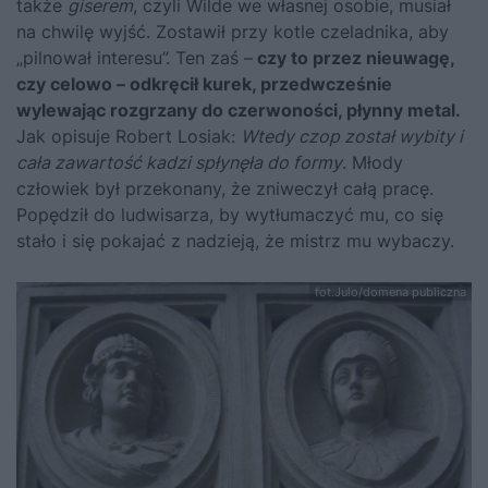
także
giserem
, czyli Wilde we własnej osobie, musiał
na chwilę wyjść. Zostawił przy kotle czeladnika, aby
„pilnował interesu”. Ten zaś –
czy to przez nieuwagę,
czy celowo – odkręcił kurek, przedwcześnie
wylewając rozgrzany do czerwoności, płynny metal.
Jak opisuje Robert Losiak:
Wtedy czop został wybity i
cała zawartość kadzi spłynęła do formy
. Młody
człowiek był przekonany, że zniweczył całą pracę.
Popędził do ludwisarza, by wytłumaczyć mu, co się
stało i się pokajać z nadzieją, że mistrz mu wybaczy.
fot.Julo/domena publiczna