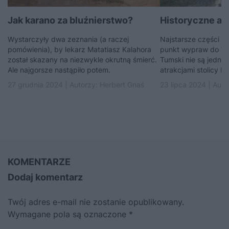
Jak karano za bluźnierstwo?
Historyczne at
Wystarczyły dwa zeznania (a raczej
Najstarsze części m
pomówienia), by lekarz Matatiasz Kalahora
punkt wypraw do Wr
został skazany na niezwykle okrutną śmierć.
Tumski nie są jedna
Ale najgorsze nastąpiło potem.
atrakcjami stolicy D
27 grudnia 2024 | Autorzy:
Herbert Gnaś
23 lipca 2024 | Auto
KOMENTARZE
Dodaj komentarz
Twój adres e-mail nie zostanie opublikowany.
Wymagane pola są oznaczone
*