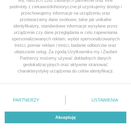
podmioty z ciekawostkihistoryczne.pl uzyskujemy dostęp i
SERWIS
przechowujemy informacje na urządzeniu oraz
przetwarzamy dane osobowe, takie jak unikalne
SPOŁECZNOŚĆ
identyfikatory, standardowe informacje wysyłane przez
WSPÓŁPRACA
urządzenie czy dane przeglądania w celu zapewniania
spersonalizowanych reklam, wybór spersonalizowanych
KONTAKT
treści, pomiar reklam i treści, badanie odbiorców oraz
ulepszanie usług. Za zgodą Użytkownika my i Zaufani
Partnerzy możemy używać dokładnych danych
geolokalizacyjnych oraz aktywnie skanować
ODWIEDŹ RÓWNIEŻ:
charakterystykę urządzenia do celów identyfikacji.
Ponieważ cenimy Twoją prywatność, prosimy o zgodę na
korzystanie z tych technologii poprzez kliknięcie
„Akceptuję”. Zgoda jest dobrowolna i zawsze możesz ją
zmienić/wycofać klikając przycisk ustawień prywatności
PARTNERZY
USTAWIENIA
znajdujący się w lewym dolnym rogu strony
. Niektóre
Lubimyczytac.pl • Największy serwis o
książkach
Twojahistoria.pl • Historia jakiej nie znasz
rodzaje przetwarzania danych nie wymagają zgody
użytkownika, ale masz prawo sprzeciwić się takiemu
Akceptuję
przetwarzaniu. Preferencje będą miały zastosowania tylko
© 2026 CIEKAWOSTKIHISTORYCZNE.PL. ALL RIGHTS
na tej witrynie.