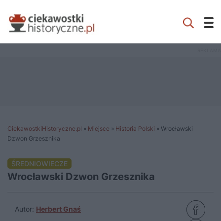
CiekawostkiHistoryczne.pl
»
Miejsce
»
Historia Polski
»
Wrocławski
Dzwon Grzesznika
ŚREDNIOWIECZE
Wrocławski Dzwon Grzesznika
Autor:
Herbert Gnaś