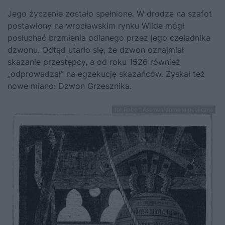
Jego życzenie zostało spełnione. W drodze na szafot
postawiony na wrocławskim rynku Wilde mógł
posłuchać brzmienia odlanego przez jego czeladnika
dzwonu. Odtąd utarło się, że dzwon oznajmiał
skazanie przestępcy, a od roku 1526 również
„odprowadzał” na egzekucję skazańców. Zyskał też
nowe miano: Dzwon Grzesznika.
fot.Robert Assmus/domena publiczna