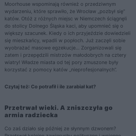
Moorhouse wspominają również o przedziwnym
wydarzeniu, które sprawiło, że Wrocław „pozbył się”
katów. Otóż z różnych miejsc w Niemczech ściągnęli
do stolicy Dolnego Śląska kaci, aby upomnieć się o
większy szacunek. Kiedy o ich przyjeździe dowiedzieli
się mieszkańcy, wpadli w popłoch. Już zaczęli sobie
wyobrażać masowe egzekucje… Zorganizowali się
zatem i przepędzili mistrzów małodobrych na cztery
wiatry! Władze miasta od tej pory zmuszone były
korzystać z pomocy katów „nieprofesjonalnych”.
Czytaj też:
Co potrafił i ile zarabiał kat?
Przetrwał wieki. A zniszczyła go
armia radziecka
Co zaś działo się później ze słynnym dzwonem?
Przetrwał kolejne zawieruchy polityczne i wojenne.