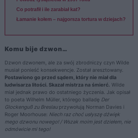
Co potrafił i ile zarabiał kat?
Łamanie kołem – najgorsza tortura w dziejach?
Komu bije dzwon…
Dzwon dzwonem, ale za swój zbrodniczy czyn Wilde
musiał ponieść konsekwencje. Został aresztowany.
Postawiono go przed sądem, który nie miał dla
ludwisarza litości. Skazał mistrza na śmierć.
Wilde
miał jednak prawo do ostatniego życzenia. Jak opisał
to poeta Wilhelm Müller, którego balladę
Der
Glockenguß zu Breslau
przywołują Norman Davies i
Roger Moorhouse:
Niech raz choć usłyszę dźwięk
mego dzwonu nowego! /
Wszak moim jest dziełem, nie
odmówicie mi tego!