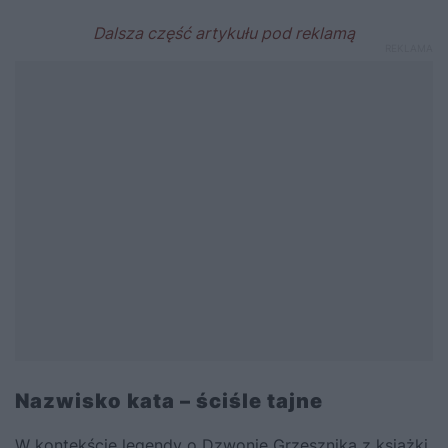
Nazwisko kata – ściśle tajne
W kontekście legendy o Dzwonie Grzesznika z książki