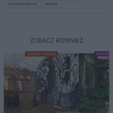
Krzysztof Kolumb
Husaria
ZOBACZ RÓWNIEŻ
NOWOŻYTNOŚĆ
HISTORI