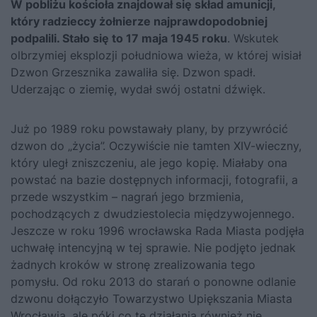
W pobliżu kościoła znajdował się skład amunicji,
który radzieccy żołnierze najprawdopodobniej
podpalili. Stało się to 17 maja 1945 roku
. Wskutek
olbrzymiej eksplozji południowa wieża, w której wisiał
Dzwon Grzesznika zawaliła się. Dzwon spadł.
Uderzając o ziemię, wydał swój ostatni dźwięk.
Już po 1989 roku powstawały plany, by przywrócić
dzwon do „życia”. Oczywiście nie tamten XIV-wieczny,
który uległ zniszczeniu, ale jego kopię. Miałaby ona
powstać na bazie dostępnych informacji, fotografii, a
przede wszystkim – nagrań jego brzmienia,
pochodzących z dwudziestolecia międzywojennego.
Jeszcze w roku 1996 wrocławska Rada Miasta podjęła
uchwałę intencyjną w tej sprawie. Nie podjęto jednak
żadnych kroków w stronę zrealizowania tego
pomysłu. Od roku 2013 do starań o ponowne odlanie
dzwonu dołączyło Towarzystwo Upiększania Miasta
Wrocławia, ale póki co te działania również nie