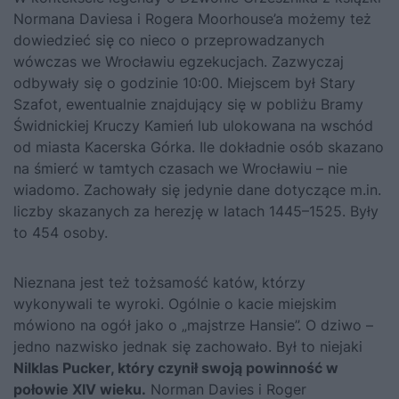
Normana Daviesa i Rogera Moorhouse’a możemy też
dowiedzieć się co nieco o przeprowadzanych
wówczas we Wrocławiu egzekucjach. Zazwyczaj
odbywały się o godzinie 10:00. Miejscem był Stary
Szafot, ewentualnie znajdujący się w pobliżu Bramy
Świdnickiej Kruczy Kamień lub ulokowana na wschód
od miasta Kacerska Górka. Ile dokładnie osób skazano
na śmierć w tamtych czasach we Wrocławiu – nie
wiadomo. Zachowały się jedynie dane dotyczące m.in.
liczby skazanych za herezję w latach 1445–1525. Były
to 454 osoby.
Nieznana jest też tożsamość katów, którzy
wykonywali te wyroki. Ogólnie o kacie miejskim
mówiono na ogół jako o „majstrze Hansie”. O dziwo –
jedno nazwisko jednak się zachowało. Był to niejaki
Nilklas Pucker, który czynił swoją powinność w
połowie XIV wieku.
Norman Davies i Roger