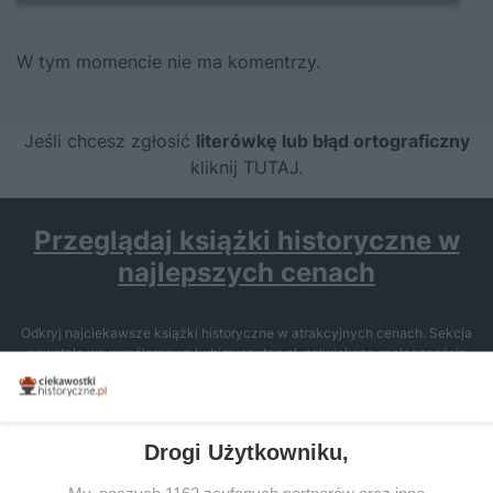
W tym momencie nie ma komentrzy.
Jeśli chcesz zgłosić
literówkę lub błąd ortograficzny
kliknij TUTAJ
.
Przeglądaj książki historyczne w
najlepszych cenach
Odkryj najciekawsze książki historyczne w atrakcyjnych cenach. Sekcja
powstała we współpracy z Lubimyczytac.pl, największą społecznością
miłośników literatury w Polsce – dzięki temu możesz wybierać spośród
tytułów najwyżej ocenianych przez czytelników.
Drogi Użytkowniku,
My, naszych 1162 zaufanych partnerów oraz inne