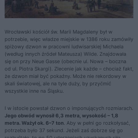
Wrocławski kościół św. Marii Magdaleny był w
potrzebie, więc władze miejskie w 1386 roku zamówiły
spiżowy dzwon w pracowni ludwisarskiej Michaela
(według innych źródeł Mateusza) Wilde. Znajdowała
się on przy Neue Gasse (obecnie ul. Nowa – boczna
od ul. Piotra Skargi). Zlecenie jak każde – chociaż fakt,
że dzwon miał być pokaźny. Może nie rekordowy w
skali światowej, ale na tyle duży, by przyćmić
wszystkie inne na Śląsku.
I w istocie powstał dzwon o imponujących rozmiarach.
Jego obwód wynosił 6,3 metra, wysokość – 1,8
metra. Ważył ok. 6–7 ton
. Aby w pełni go rozkołysać,
potrzeba było 37 sekund. Jeżeli zaś dobrze się go
rozhuśtało, to po 50 uderzeniach uzyskanych siłą