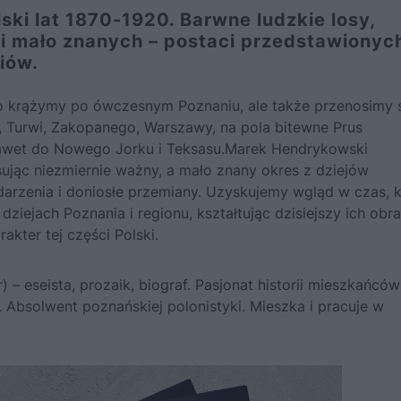
ki lat 1870-1920. Barwne ludzkie losy,
 i mało znanych – postaci przedstawionyc
iów.
lko krążymy po ówczesnym Poznaniu, ale także przenosimy 
a, Turwi, Zakopanego, Warszawy, na pola bitewne Prus
 a nawet do Nowego Jorku i Teksasu.Marek Hendrykowski
ując niezmiernie ważny, a mało znany okres z dziejów
arzenia i doniosłe przemiany. Uzyskujemy wgląd w czas, k
ziejach Poznania i regionu, kształtując dzisiejszy ich obra
akter tej części Polski.
) – eseista, prozaik, biograf. Pasjonat historii mieszkańców
. Absolwent poznańskiej polonistyki. Mieszka i pracuje w