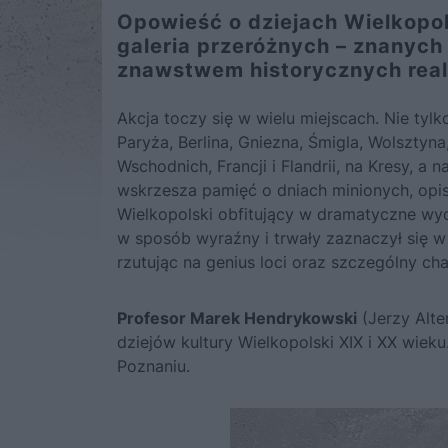
Opowieść o dziejach Wielkopols
galeria przeróżnych – znanych
znawstwem historycznych real
Akcja toczy się w wielu miejscach. Nie ty
Paryża, Berlina, Gniezna, Śmigla, Wolsztyn
Wschodnich, Francji i Flandrii, na Kresy,
wskrzesza pamięć o dniach minionych, opis
Wielkopolski obfitujący w dramatyczne wyd
w sposób wyraźny i trwały zaznaczył się w d
rzutując na genius loci oraz szczególny char
Profesor Marek Hendrykowski
(Jerzy Alter
dziejów kultury Wielkopolski XIX i XX wieku
Poznaniu.