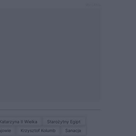
Katarzyna II Wielka
Starożytny Egipt
Majowie
Krzysztof Kolumb
sanacja