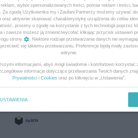
eklam, wybór spersonalizowanych treści, pomiar reklam i treści, b
g. Za zgodą Użytkownika my i Zaufani Partnerzy możemy używać d
h oraz aktywnie skanować charakterystykę urządzenia do celów ident
ność, prosimy o zgodę na korzystanie z tych technologii poprzez kli
a i zawsze możesz ją zmienić/wycofać klikając przycisk ustawień p
rogu strony
. Niektóre rodzaje przetwarzania danych nie wymaga
rzeciwić się takiemu przetwarzaniu. Preferencje będą miały zastoso
witrynie.
iższymi informacjami, abyś mógł świadomie i komfortowo korzystać
Szczegółowe informacje dotyczące przetwarzania Twoich danych zna
Prywatności
i
Cookies
oraz po kliknięciu w „Ustawienia”.
USTAWIENIA