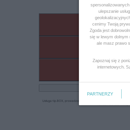
spersonalizowanych r
ulepszanie usłu
geolokalizacyjnyc
cenimy Twoją prywat
Zgoda jest dobrowoln
się w lewym dolnym 
ale masz prawo sp
Zapoznaj się z pon
internetowych. 
PARTNERZY