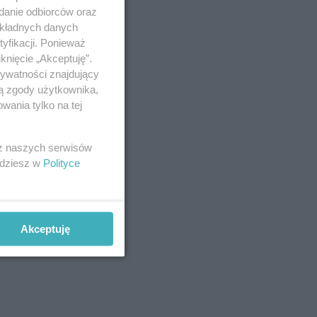
adanie odbiorców oraz
okładnych danych
yfikacji. Ponieważ
knięcie „Akceptuję”.
rywatności znajdujący
ją zgody użytkownika,
wania tylko na tej
 z naszych serwisów
jdziesz w
Polityce
Akceptuję