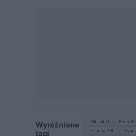
Mieszko I
Bona Sf
Wyróżnione
Historia PRL
Dyna
tagi