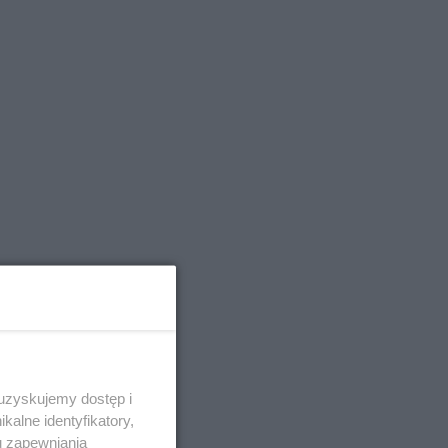
 uzyskujemy dostęp i
alne identyfikatory,
u zapewniania