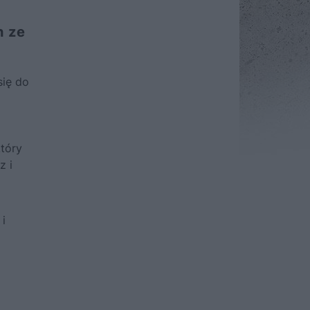
h ze
się do
tóry
z i
 i