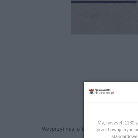
My, naszych 1160 za
przechowujemy infor
standardowe 