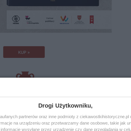
KUP »
Drogi Użytkowniku,
ufanych partnerów oraz inne podmioty z ciekawostkihistoryczne.pl
macje na urządzeniu oraz przetwarzamy dane osobowe, takie jak unik
informacje wysyłane przez urządzenie czy dane przeglądania w cel