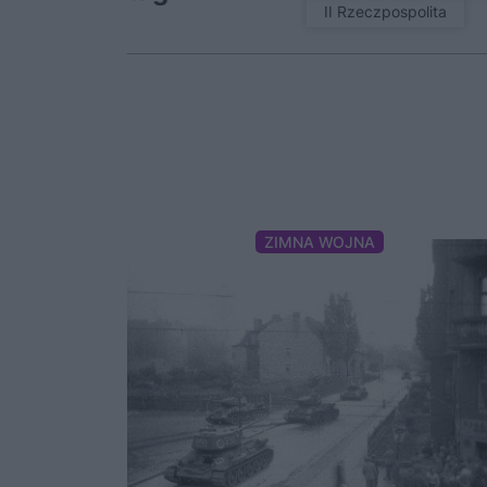
II Rzeczpospolita
ZIMNA WOJNA