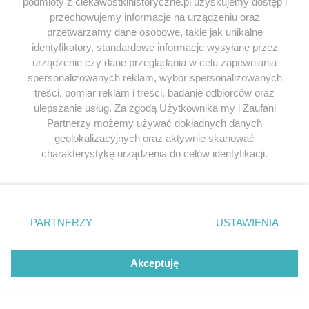
podmioty z ciekawostkihistoryczne.pl uzyskujemy dostęp i
przechowujemy informacje na urządzeniu oraz
przetwarzamy dane osobowe, takie jak unikalne
identyfikatory, standardowe informacje wysyłane przez
urządzenie czy dane przeglądania w celu zapewniania
spersonalizowanych reklam, wybór spersonalizowanych
treści, pomiar reklam i treści, badanie odbiorców oraz
ulepszanie usług. Za zgodą Użytkownika my i Zaufani
Partnerzy możemy używać dokładnych danych
geolokalizacyjnych oraz aktywnie skanować
charakterystykę urządzenia do celów identyfikacji.
Ponieważ cenimy Twoją prywatność, prosimy o zgodę na
korzystanie z tych technologii poprzez kliknięcie
„Akceptuję”. Zgoda jest dobrowolna i zawsze możesz ją
zmienić/wycofać klikając przycisk ustawień prywatności
PARTNERZY
USTAWIENIA
znajdujący się w lewym dolnym rogu strony
. Niektóre
rodzaje przetwarzania danych nie wymagają zgody
użytkownika, ale masz prawo sprzeciwić się takiemu
Akceptuję
przetwarzaniu. Preferencje będą miały zastosowania tylko
na tej witrynie.