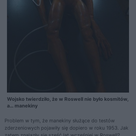
Wojsko twierdziło, że w Roswell nie było kosmitów,
a… manekiny
Problem w tym, że manekiny służące do testów
zderzeniowych pojawiły się dopiero w roku 1953. Jak
zatem znalazły się sześć lat wcześniej w Roswell?