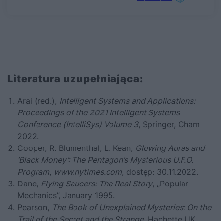
Literatura uzupełniająca:
Arai (red.),
Intelligent Systems and Applications:
Proceedings of the 2021 Intelligent Systems
Conference (IntelliSys) Volume 3
, Springer, Cham
2022.
Cooper, R. Blumenthal, L. Kean,
Glowing Auras and
‘Black Money’: The Pentagon’s Mysterious U.F.O.
Program
,
www.nytimes.com
, dostęp: 30.11.2022.
Dane,
Flying Saucers: The Real Story
, „Popular
Mechanics”, January 1995.
Pearson,
The Book of Unexplained Mysteries: On the
Trail of the Secret and the Strange
, Hachette UK,