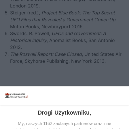
London 2019.
Steiger (red.),
Project Blue Book: The Top Secret
UFO Files that Revealed a Government Cover-Up
,
Mufon Books, Newburyport 2019.
Swords, R. Powell,
UFOs and Government: A
Historical Inquiry
, Anomalist Books, San Antonio
2012.
The Roswell Report: Case Closed
, United States Air
Force, Skyhorse Publishing, New York 2013.
Drogi Użytkowniku,
My, naszych 1162 zaufanych partnerów oraz inne