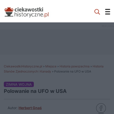
CiekawostkiHistoryczne.pl
»
Miejsce
»
Historia powszechna
»
Historia
Stanów Zjednoczonych i Kanady
»
Polowanie na UFO w USA
ZIMNA WOJNA
Polowanie na UFO w USA
Autor:
Herbert Gnaś