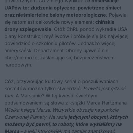
powietrznych”. Co z niego wynika? Ż
e obserwacje
UAPów to: złudzenia optyczne, powietrzne śmieci
oraz nieśmiertelne balony meteorologiczne.
Pojawia
się natomiast całkowicie nowy element:
chińskie
drony szpiegowskie
. Otóż ChRL ponoć wykradła USA
plany konstrukcji myśliwców i próbuje się jak najwięcej
dowiedzieć o szkoleniu pilotów. Jednakże więcej
amerykański Departament Obrony ujawnić nie
chce/nie może, zasłaniając się bezpieczeństwem
narodowym.
Cóż, przywołując kultowy serial o poszukiwaniach
kosmitów można tylko stwierdzić:
Prawda jest gdzieś
tam
. A Marsjanie? W tej kwestii świetnym
podsumowaniem są słowa z książki Marca Hartzmana
Wielka księga Marsa. Wszystkie obsesje na punkcie
Czerwonej Planety
:
Na razie
jedynymi obcymi, których
możemy być pewni, to roboty, które wysłaliśmy na
Marsa
– a jeśli ktokolwiek ma zamiar zaatakować