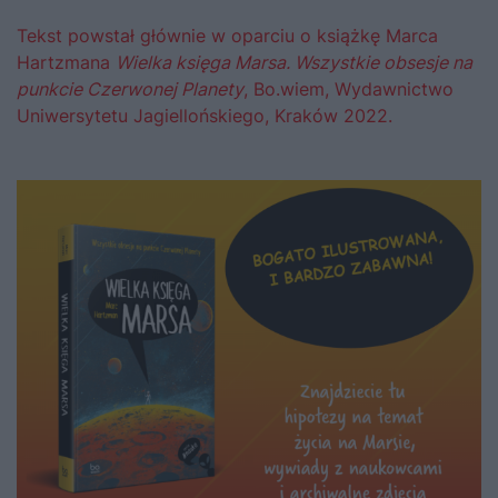
Tekst powstał głównie w oparciu o książkę Marca
Hartzmana
Wielka księga Marsa. Wszystkie obsesje na
punkcie Czerwonej Planety
, Bo.wiem, Wydawnictwo
Uniwersytetu Jagiellońskiego, Kraków 2022.