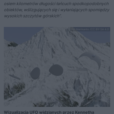
osiem kilometrów długości łańcuch spodkopodobnych
obiektów, wślizgujących się i wyłaniających spomiędzy
wysokich szczytów górskich”
.
fot.Merikanto /CC BY-SA 4.0
Wizualizacja UFO widzianych przez Kennetha