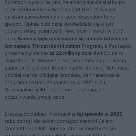
Po latach wyszło na jaw, że amerykańskie służby po
cichu kontynuowały badania nad UFO. W o wiele
bardziej zawoalowany i przede wszystkim tajny
sposób. Opinia publiczna dowiedziała się o tym
dopiero dzięki publikacji „New York Timesa” z 2017
roku.
Badania były realizowane w ramach Advanced
Aerospace Threat Identification Program
, a Pentagon
przeznaczył na nie
aż 22 miliony dolarów!
Co na to
Departament Obrony? Przed wspomnianą publikacją
żadnych oficjalnych komunikatów nie było. Natomiast
później wersja oficjalna brzmiała, że finansowanie
programu zostało zakończone w 2012 roku.
Nieoficjalnie niektórzy ponoć przyznają, że
poszukiwania trwają nadal.
Zresztą dokładnej informacji
w tej sprawie w 2020
roku
zaczął się nawet domagać senacki Select
Committee on Intelligence. Aha, w międzyczasie
zmieniła się też nomenklatura: teraz UFO to