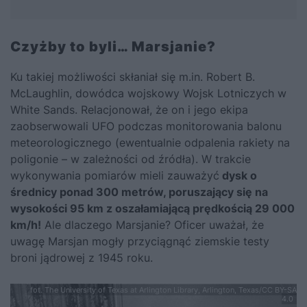
Czyżby to byli… Marsjanie?
Ku takiej możliwości skłaniał się m.in. Robert B.
McLaughlin, dowódca wojskowy Wojsk Lotniczych w
White Sands. Relacjonował, że on i jego ekipa
zaobserwowali UFO podczas monitorowania balonu
meteorologicznego (ewentualnie odpalenia rakiety na
poligonie – w zależności od źródła). W trakcie
wykonywania pomiarów mieli zauważyć
dysk o
średnicy ponad 300 metrów, poruszający się na
wysokości 95 km z oszałamiającą prędkością 29 000
km/h!
Ale dlaczego Marsjanie? Oficer uważał, że
uwagę Marsjan mogły przyciągnąć ziemskie testy
broni jądrowej z 1945 roku.
fot. The University of Texas at Arlington Library, Arlington, Texas/CC BY-SA
4.0