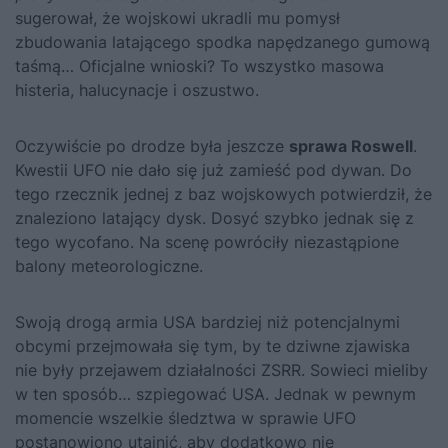
sugerował, że wojskowi ukradli mu pomysł
zbudowania latającego spodka napędzanego gumową
taśmą… Oficjalne wnioski? To wszystko masowa
histeria, halucynacje i oszustwo.
Oczywiście po drodze była jeszcze
sprawa Roswell
.
Kwestii UFO nie dało się już zamieść pod dywan. Do
tego rzecznik jednej z baz wojskowych potwierdził, że
znaleziono latający dysk. Dosyć szybko jednak się z
tego wycofano. Na scenę powróciły niezastąpione
balony meteorologiczne.
Swoją drogą armia USA bardziej niż potencjalnymi
obcymi przejmowała się tym, by te dziwne zjawiska
nie były przejawem działalności ZSRR. Sowieci mieliby
w ten sposób… szpiegować USA. Jednak w pewnym
momencie wszelkie śledztwa w sprawie UFO
postanowiono utajnić, aby dodatkowo nie