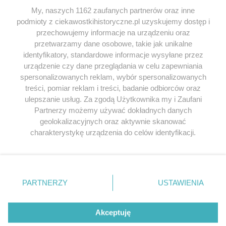
My, naszych 1162 zaufanych partnerów oraz inne
podmioty z ciekawostkihistoryczne.pl uzyskujemy dostęp i
SERWIS
przechowujemy informacje na urządzeniu oraz
przetwarzamy dane osobowe, takie jak unikalne
SPOŁECZNOŚĆ
identyfikatory, standardowe informacje wysyłane przez
urządzenie czy dane przeglądania w celu zapewniania
WSPÓŁPRACA
spersonalizowanych reklam, wybór spersonalizowanych
KONTAKT
treści, pomiar reklam i treści, badanie odbiorców oraz
ulepszanie usług. Za zgodą Użytkownika my i Zaufani
Partnerzy możemy używać dokładnych danych
geolokalizacyjnych oraz aktywnie skanować
charakterystykę urządzenia do celów identyfikacji.
ODWIEDŹ RÓWNIEŻ:
Ponieważ cenimy Twoją prywatność, prosimy o zgodę na
korzystanie z tych technologii poprzez kliknięcie
„Akceptuję”. Zgoda jest dobrowolna i zawsze możesz ją
zmienić/wycofać klikając przycisk ustawień prywatności
PARTNERZY
USTAWIENIA
znajdujący się w lewym dolnym rogu strony
. Niektóre
Lubimyczytac.pl • Największy serwis o
książkach
Twojahistoria.pl • Historia jakiej nie znasz
rodzaje przetwarzania danych nie wymagają zgody
użytkownika, ale masz prawo sprzeciwić się takiemu
Akceptuję
przetwarzaniu. Preferencje będą miały zastosowania tylko
© 2026 CIEKAWOSTKIHISTORYCZNE.PL. ALL RIGHTS