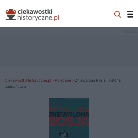
CiekawostkiHistoryczne.pl
»
Polecane
»
Zniewolona Rosja. Historia
poddaństwa