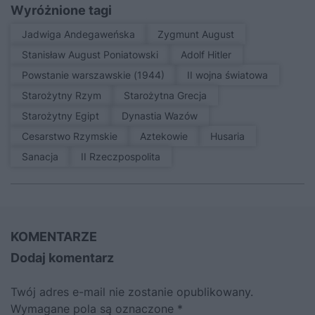
Wyróżnione tagi
Jadwiga Andegaweńska
Zygmunt August
Stanisław August Poniatowski
Adolf Hitler
Powstanie warszawskie (1944)
II wojna światowa
Starożytny Rzym
Starożytna Grecja
Starożytny Egipt
Dynastia Wazów
Cesarstwo Rzymskie
Aztekowie
Husaria
sanacja
II Rzeczpospolita
KOMENTARZE
Dodaj komentarz
Twój adres e-mail nie zostanie opublikowany.
Wymagane pola są oznaczone
*