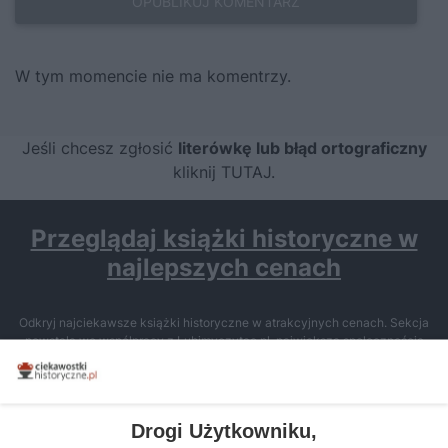
W tym momencie nie ma komentrzy.
Jeśli chcesz zgłosić
literówkę lub błąd ortograficzny
kliknij TUTAJ
.
Przeglądaj książki historyczne w
najlepszych cenach
Odkryj najciekawsze książki historyczne w atrakcyjnych cenach. Sekcja
powstała we współpracy z Lubimyczytac.pl, największą społecznością
miłośników literatury w Polsce – dzięki temu możesz wybierać spośród
tytułów najwyżej ocenianych przez czytelników.
Drogi Użytkowniku,