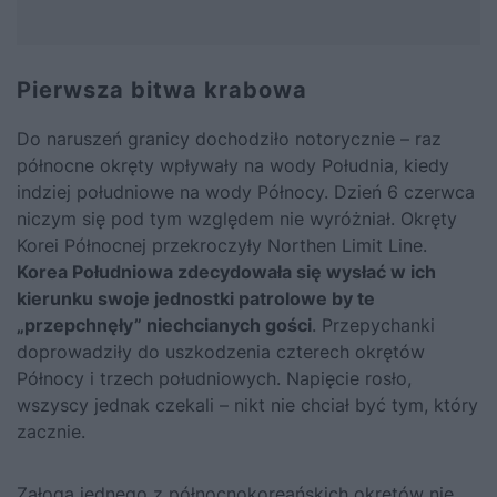
Pierwsza bitwa krabowa
Do naruszeń granicy dochodziło notorycznie – raz
północne okręty wpływały na wody Południa, kiedy
indziej południowe na wody Północy. Dzień 6 czerwca
niczym się pod tym względem nie wyróżniał. Okręty
Korei Północnej przekroczyły Northen Limit Line.
Korea Południowa zdecydowała się wysłać w ich
kierunku swoje jednostki patrolowe by te
„przepchnęły” niechcianych gości
. Przepychanki
doprowadziły do uszkodzenia czterech okrętów
Północy i trzech południowych. Napięcie rosło,
wszyscy jednak czekali – nikt nie chciał być tym, który
zacznie.
Załoga jednego z północnokoreańskich okrętów nie