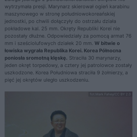
wytrzymała presji. Marynarz skierował ogień karabinu
maszynowego w stronę południowokoreańskiej
jednostki, po chwili dołączyły do ostrzału działa
pokładowe kal. 25 mm. Okręty Republiki Korei nie
pozostały dłużne. Odpowiedziały za pomocą armat 76
mm i sześciolufowych działek 20 mm.
W bitwie o
łowiska wygrała Republika Korei. Korea Północna
poniosła sromotną klęskę.
Straciła 30 marynarzy,
jeden okręt torpedowy, a cztery jej patrolowce zostały
uszkodzone. Korea Południowa straciła 9 żołnierzy, a
pięć jej okrętów uległo uszkodzeniu.
fot.Mark Fahey/CC BY 2.0