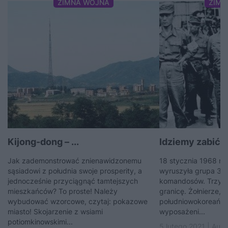
ZIMNA WOJNA
ZIMN
Kijong-dong – ...
Idziemy zabić pr
Jak zademonstrować znienawidzonemu
18 stycznia 1968 ro
sąsiadowi z południa swoje prosperity, a
wyruszyła grupa 31
jednocześnie przyciągnąć tamtejszych
komandosów. Trzy dn
mieszkańców? To proste! Należy
granicę. Żołnierze,
wybudować wzorcowe, czytaj: pokazowe
południowokoreańskie
miasto! Skojarzenie z wsiami
wyposażeni...
potiomkinowskimi...
5 lutego 2021 | Auto