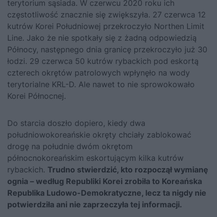
terytorium sąsiada. W czerwcu 2020 roku ich
częstotliwość znacznie się zwiększyła. 27 czerwca 12
kutrów Korei Południowej przekroczyło Northen Limit
Line. Jako że nie spotkały się z żadną odpowiedzią
Północy, następnego dnia granicę przekroczyło już 30
łodzi. 29 czerwca 50 kutrów rybackich pod eskortą
czterech okrętów patrolowych wpłynęło na wody
terytorialne KRL-D. Ale nawet to nie sprowokowało
Korei Północnej.
Do starcia doszło dopiero, kiedy dwa
południowokoreańskie okręty chciały zablokować
drogę na południe dwóm okrętom
północnokoreańskim eskortującym kilka kutrów
rybackich.
Trudno stwierdzić, kto rozpoczął wymianę
ognia – według Republiki Korei zrobiła to Koreańska
Republika Ludowo-Demokratyczne, lecz ta nigdy nie
potwierdziła ani nie zaprzeczyła tej informacji.