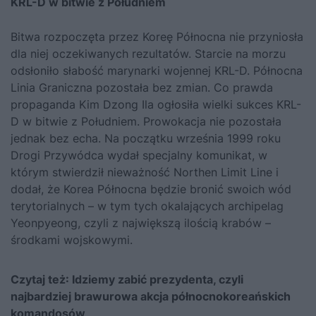
KRL-D w bitwie z Południem
Bitwa rozpoczęta przez Koreę Północna nie przyniosła
dla niej oczekiwanych rezultatów. Starcie na morzu
odsłoniło słabość marynarki wojennej KRL-D. Północna
Linia Graniczna pozostała bez zmian. Co prawda
propaganda Kim Dzong Ila ogłosiła wielki sukces KRL-
D w bitwie z Południem. Prowokacja nie pozostała
jednak bez echa. Na początku września 1999 roku
Drogi Przywódca wydał specjalny komunikat, w
którym stwierdził nieważność Northen Limit Line i
dodał, że Korea Północna będzie bronić swoich wód
terytorialnych – w tym tych okalających archipelag
Yeonpyeong, czyli z największą ilością krabów –
środkami wojskowymi.
Czytaj też:
Idziemy zabić prezydenta, czyli
najbardziej brawurowa akcja północnokoreańskich
komandosów