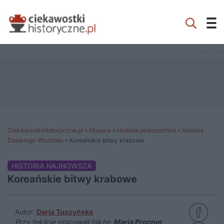
CiekawostkiHistoryczne.pl
»
Miejsce
»
Historia powszechna
»
Historia
Dalekiego Wschodu
»
Koreańskie bitwy krabowe
HISTORIA NAJNOWSZA
Koreańskie bitwy krabowe
Autor:
Daria Tuszyńska
Przy tekście pracowali także:
Maria Procner