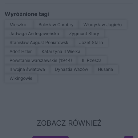
Wyróżnione tagi
Mieszko I
Bolesław Chrobry
Władysław Jagiełło
Jadwiga Andegaweńska
Zygmunt Stary
Stanisław August Poniatowski
Józef Stalin
Adolf Hitler
Katarzyna II Wielka
Powstanie warszawskie (1944)
III Rzesza
II wojna światowa
Dynastia Wazów
Husaria
Wikingowie
ZOBACZ RÓWNIEŻ