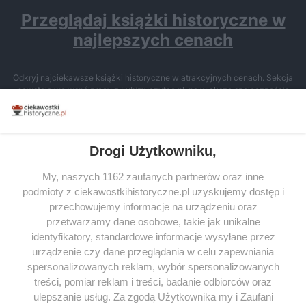
Przeglądaj książki historyczne w
najlepszych cenach
Odkryj najciekawsze książki historyczne w atrakcyjnych cenach. Sekcja
powstała we współpracy z Lubimyczytac.pl, największą społecznością
miłośników literatury w Polsce – dzięki temu możesz wybierać spośród
tytułów najwyżej ocenianych przez czytelników.
Drogi Użytkowniku,
My, naszych 1162 zaufanych partnerów oraz inne
podmioty z ciekawostkihistoryczne.pl uzyskujemy dostęp i
SERWIS
przechowujemy informacje na urządzeniu oraz
przetwarzamy dane osobowe, takie jak unikalne
SPOŁECZNOŚĆ
identyfikatory, standardowe informacje wysyłane przez
WSPÓŁPRACA
urządzenie czy dane przeglądania w celu zapewniania
spersonalizowanych reklam, wybór spersonalizowanych
KONTAKT
treści, pomiar reklam i treści, badanie odbiorców oraz
ulepszanie usług. Za zgodą Użytkownika my i Zaufani