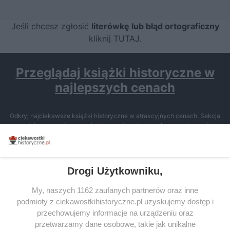
Jeśli chcesz zgłosić
literówkę lub błąd ortograficzny
kliknij TUTAJ
.
Przeglądaj książki historyczne w
najlepszych cenach
Odkryj najciekawsze książki historyczne w atrakcyjnych cenach. Sekcja
powstała we współpracy z Lubimyczytac.pl, największą społecznością
miłośników literatury w Polsce – dzięki temu możesz wybierać spośród
tytułów najwyżej ocenianych przez czytelników.
Drogi Użytkowniku,
My, naszych 1162 zaufanych partnerów oraz inne
podmioty z ciekawostkihistoryczne.pl uzyskujemy dostęp i
SERWIS
przechowujemy informacje na urządzeniu oraz
przetwarzamy dane osobowe, takie jak unikalne
SPOŁECZNOŚĆ