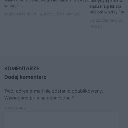
medycyną królował 
w stanie...
znalazł się lekarz, 
poziom wiedzy "pos
14 kwietnia 2024 | Autorzy:
Bart van Loo
8 października 2021
Procner
KOMENTARZE
Dodaj komentarz
Twój adres e-mail nie zostanie opublikowany.
Wymagane pola są oznaczone
*
KOMENTARZ