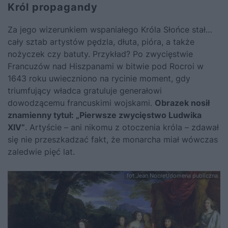
Król propagandy
Za jego wizerunkiem wspaniałego Króla Słońce stał…
cały sztab artystów pędzla, dłuta, pióra, a także
nożyczek czy batuty. Przykład? Po zwycięstwie
Francuzów nad Hiszpanami w bitwie pod Rocroi w
1643 roku uwieczniono na rycinie moment, gdy
triumfujący władca gratuluje generałowi
dowodzącemu francuskimi wojskami.
Obrazek nosił
znamienny tytuł: „Pierwsze zwycięstwo Ludwika
XIV”
. Artyście – ani nikomu z otoczenia króla – zdawał
się nie przeszkadzać fakt, że monarcha miał wówczas
zaledwie pięć lat.
fot.Jean Nocret/domena publiczna