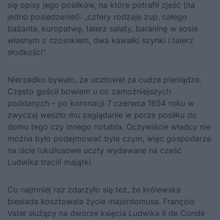
się opisy jego posiłków, na które potrafił zjeść (na
jedno posiedzenie!): „cztery rodzaje zup, całego
bażanta, kuropatwę, talerz sałaty, baraninę w sosie
własnym z czosnkiem, dwa kawałki szynki i talerz
słodkości”.
Nierzadko bywało, że ucztował za cudze pieniądze.
Często gościł bowiem u co zamożniejszych
poddanych – po koronacji 7 czerwca 1654 roku w
zwyczaj weszło mu zaglądanie w porze posiłku do
domu tego czy innego notabla. Oczywiście władcy nie
można było podejmować byle czym, więc gospodarze
na iście lukullusowe uczty wydawane na cześć
Ludwika tracili majątki.
Co najmniej raz zdarzyło się też, że królewska
biesiada kosztowała życie majordomusa. François
Vatel służący na dworze księcia Ludwika II de Condé