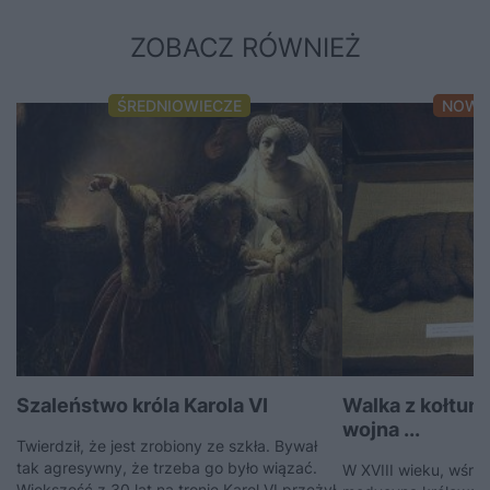
ZOBACZ RÓWNIEŻ
ŚREDNIOWIECZE
NOWO
Szaleństwo króla Karola VI
Walka z kołtu
wojna ...
Twierdził, że jest zrobiony ze szkła. Bywał
tak agresywny, że trzeba go było wiązać.
W XVIII wieku, wśród
Większość z 30 lat na tronie Karol VI przeżył