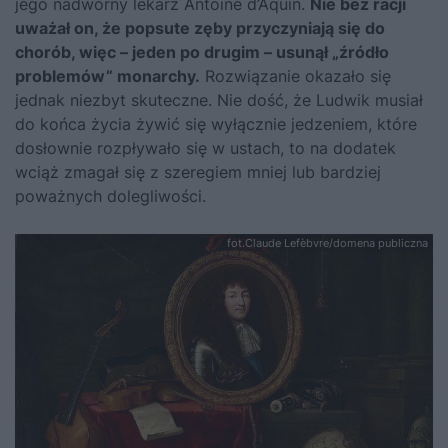
jego nadworny lekarz Antoine d’Aquin.
Nie bez racji
uważał on, że popsute zęby przyczyniają się do
chorób, więc – jeden po drugim – usunął „źródło
problemów” monarchy.
Rozwiązanie okazało się
jednak niezbyt skuteczne. Nie dość, że Ludwik musiał
do końca życia żywić się wyłącznie jedzeniem, które
dosłownie rozpływało się w ustach, to na dodatek
wciąż zmagał się z szeregiem mniej lub bardziej
poważnych dolegliwości.
fot.Claude Lefèbvre/domena publiczna