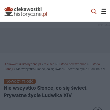
CiekawostkiHistoryczne.pl
»
Miejsce
»
Historia powszechna
»
Historia
Francji
»
Nie wszystko Słońce, co się świeci. Prywatne życie Ludwika XIV
NOWOŻYTNOŚĆ
Nie wszystko Słońce, co się świeci.
Prywatne życie Ludwika XIV