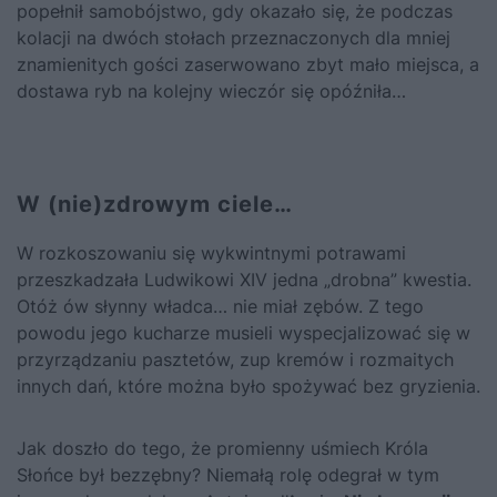
popełnił samobójstwo, gdy okazało się, że podczas
kolacji na dwóch stołach przeznaczonych dla mniej
znamienitych gości zaserwowano zbyt mało miejsca, a
dostawa ryb na kolejny wieczór się opóźniła…
W (nie)zdrowym ciele…
W rozkoszowaniu się wykwintnymi potrawami
przeszkadzała Ludwikowi XIV jedna „drobna” kwestia.
Otóż ów słynny władca… nie miał zębów. Z tego
powodu jego kucharze musieli wyspecjalizować się w
przyrządzaniu pasztetów, zup kremów i rozmaitych
innych dań, które można było spożywać bez gryzienia.
Jak doszło do tego, że promienny uśmiech Króla
Słońce był bezzębny? Niemałą rolę odegrał w tym