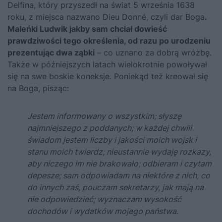
Delfina, który przyszedł na świat 5 września 1638
roku, z miejsca nazwano Dieu Donné, czyli dar Boga
.
Maleńki Ludwik jakby sam chciał dowieść
prawdziwości tego określenia, od razu po urodzeniu
prezentując dwa ząbki
– co uznano za dobrą wróżbę.
Także w późniejszych latach wielokrotnie powoływał
się na swe boskie koneksje. Poniekąd też kreował się
na Boga, pisząc:
Jestem informowany o wszystkim; słyszę
najmniejszego z poddanych; w każdej chwili
świadom jestem liczby i jakości moich wojsk i
stanu moich twierdz; nieustannie wydaję rozkazy,
aby niczego im nie brakowało; odbieram i czytam
depesze; sam odpowiadam na niektóre z nich, co
do innych zaś, pouczam sekretarzy, jak mają na
nie odpowiedzieć; wyznaczam wysokość
dochodów i wydatków mojego państwa.