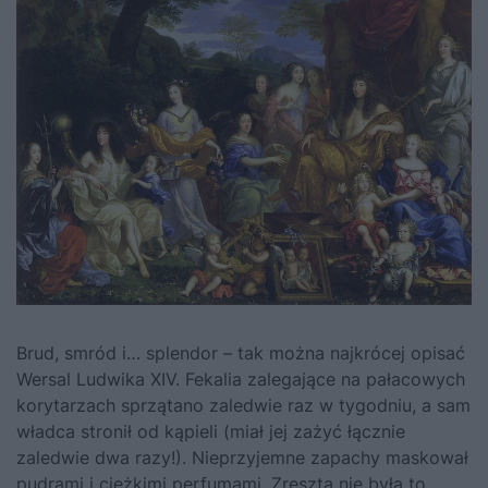
Brud, smród i… splendor – tak można najkrócej opisać
Wersal Ludwika XIV. Fekalia zalegające na pałacowych
korytarzach sprzątano zaledwie raz w tygodniu, a sam
władca stronił od kąpieli (miał jej zażyć łącznie
zaledwie dwa razy!). Nieprzyjemne zapachy maskował
pudrami i ciężkimi perfumami. Zresztą nie była to