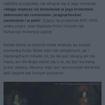
najbliżsi przyjaciele, nie wtrącał się w jego romanse.
»Mając większe niż ktokolwiek w jego królestwie
skłonności do romansów«, pragnął kochać
swobodnie i w pełni
”. Żyjący na przełomie XVII i XVIII
wieku pisarz Jean-Baptiste Primi Visconti tak
tłumaczył monarszą żądzę:
Każda dama na dworze miała ambicje, by zostać
kochanką Króla. Wiele dam tak zamężnych, jak i
niezamężnych mówiło mi, że nie jest obrazą ani dla
męża, ani dla Boga starać się o to, by być kochaną
przez władcę. Musimy więc być wyrozumiali dla Króla,
jeśli ulegnie tak licznym pokusom.
fot. Pierre Mignard/domena publiczna