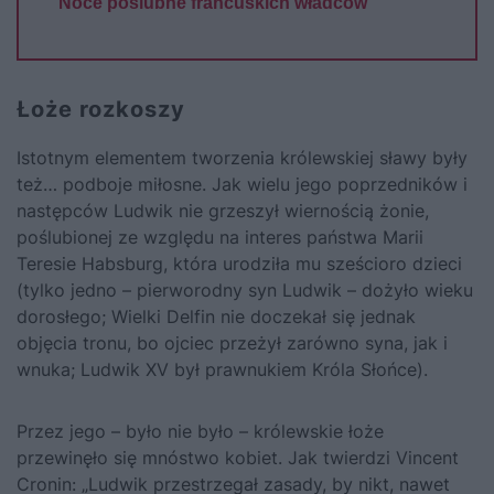
Noce poślubne francuskich władców
Łoże rozkoszy
Istotnym elementem tworzenia królewskiej sławy były
też… podboje miłosne. Jak wielu jego poprzedników i
następców Ludwik nie grzeszył wiernością żonie,
poślubionej ze względu na interes państwa Marii
Teresie Habsburg, która urodziła mu sześcioro dzieci
(tylko jedno – pierworodny syn Ludwik – dożyło wieku
dorosłego; Wielki Delfin nie doczekał się jednak
objęcia tronu, bo ojciec przeżył zarówno syna, jak i
wnuka; Ludwik XV był prawnukiem Króla Słońce).
Przez jego – było nie było – królewskie łoże
przewinęło się mnóstwo kobiet. Jak twierdzi Vincent
Cronin: „Ludwik przestrzegał zasady, by nikt, nawet