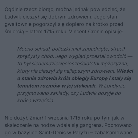
Ogólnie rzecz biorąc, można jednak powiedzieć, że
Ludwik cieszył się dobrym zdrowiem. Jego stan
gwałtownie pogorszył się dopiero na krótko przed
śmiercią – latem 1715 roku. Vincent Cronin opisuje:
Mocno schudł, policzki miał zapadnięte, stracił
sprężysty chód. Jego wygląd przestał zwodzić —
to był siedemdziesięciosześcioletni mężczyzna,
który nie cieszył się najlepszym zdrowiem.
Wieści
o stanie zdrowia króla obiegły Europę i stały się
tematem rozmów w jej stolicach.
W Londynie
przyjmowano zakłady, czy Ludwik dożyje do
końca września.
Nie dożył. Zmarł 1 września 1715 roku po tym jak w
skaleczenie na nodze wdała się gangrena. Pochowano
go w bazylice Saint-Denis w Paryżu – zabalsamowane