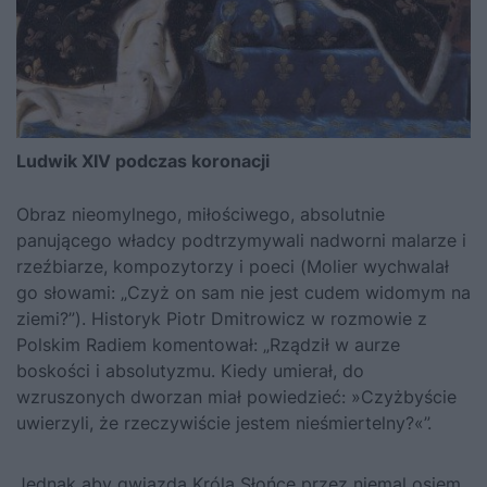
Ludwik XIV podczas koronacji
Obraz nieomylnego, miłościwego, absolutnie
panującego władcy podtrzymywali nadworni malarze i
rzeźbiarze, kompozytorzy i poeci (Molier wychwalał
go słowami: „Czyż on sam nie jest cudem widomym na
ziemi?”). Historyk Piotr Dmitrowicz w rozmowie z
Polskim Radiem komentował: „Rządził w aurze
boskości i absolutyzmu. Kiedy umierał, do
wzruszonych dworzan miał powiedzieć: »Czyżbyście
uwierzyli, że rzeczywiście jestem nieśmiertelny?«”.
Jednak aby gwiazda Króla Słońce przez niemal osiem