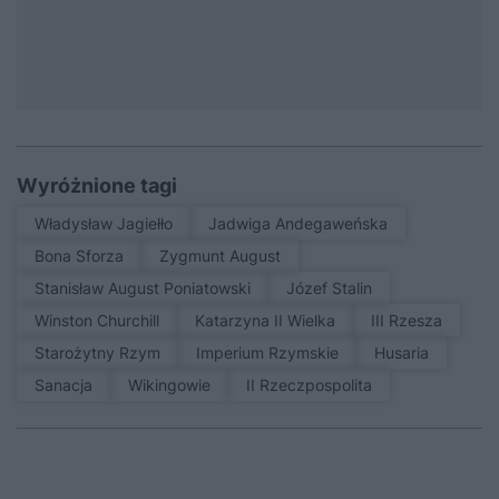
Wyróżnione tagi
Władysław Jagiełło
Jadwiga Andegaweńska
Bona Sforza
Zygmunt August
Stanisław August Poniatowski
Józef Stalin
Winston Churchill
Katarzyna II Wielka
III Rzesza
Starożytny Rzym
Imperium Rzymskie
Husaria
sanacja
Wikingowie
II Rzeczpospolita