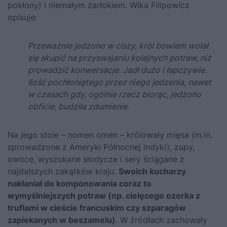
pokłony) i niemałym żarłokiem. Wika Filipowicz
opisuje:
Przeważnie jedzono w ciszy, król bowiem wolał
się skupić na przyswajaniu kolejnych potraw, niż
prowadzić konwersacje. Jadł dużo i łapczywie.
Ilość pochłoniętego przez niego jedzenia, nawet
w czasach gdy, ogólnie rzecz biorąc, jedzono
obficie, budziła zdumienie.
Na jego stole – nomen omen – królowały mięsa (m.in.
sprowadzone z Ameryki Północnej indyki), zupy,
owoce, wyszukane słodycze i sery ściągane z
najdalszych zakątków kraju.
Swoich kucharzy
nakłaniał do komponowania coraz to
wymyślniejszych potraw (np. cielęcego ozorka z
truflami w cieście francuskim czy szparagów
zapiekanych w beszamelu)
. W źródłach zachowały