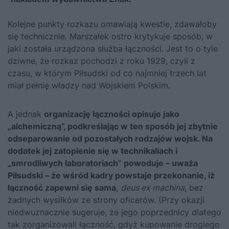
Kolejne punkty rozkazu omawiają kwestie, zdawałoby
się technicznie. Marszałek ostro krytykuje sposób, w
jaki została urządzona służba łączności. Jest to o tyle
dziwne, że rozkaz pochodzi z roku 1929, czyli z
czasu, w którym Piłsudski od co najmniej trzech lat
miał pełnię władzy nad Wojskiem Polskim.
A jednak
organizację łączności opisuje jako
„alchemiczną”, podkreślając w ten sposób jej zbytnie
odseparowanie od pozostałych rodzajów wojsk. Na
dodatek jej zatopienie się w
technikaliach
i
„smrodliwych laboratoriach” powoduje – uważa
Piłsudski – że wśród kadry powstaje przekonanie, iż
łączność zapewni się sama
,
deus ex machina
, bez
żadnych wysiłków ze strony oficerów. (Przy okazji
niedwuznacznie sugeruje, że jego poprzednicy dlatego
tak zorganizowali łączność, gdyż kupowanie drogiego