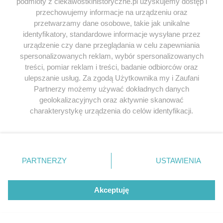
podmioty z ciekawostkihistoryczne.pl uzyskujemy dostęp i
przechowujemy informacje na urządzeniu oraz
Odkryj najciekawsze książki historyczne w atrakcyjnych cenach. Sekcja
przetwarzamy dane osobowe, takie jak unikalne
powstała we współpracy z Lubimyczytac.pl, największą społecznością
miłośników literatury w Polsce – dzięki temu możesz wybierać spośród
identyfikatory, standardowe informacje wysyłane przez
tytułów najwyżej ocenianych przez czytelników.
urządzenie czy dane przeglądania w celu zapewniania
spersonalizowanych reklam, wybór spersonalizowanych
treści, pomiar reklam i treści, badanie odbiorców oraz
ulepszanie usług. Za zgodą Użytkownika my i Zaufani
Partnerzy możemy używać dokładnych danych
SERWIS
geolokalizacyjnych oraz aktywnie skanować
charakterystykę urządzenia do celów identyfikacji.
SPOŁECZNOŚĆ
Ponieważ cenimy Twoją prywatność, prosimy o zgodę na
korzystanie z tych technologii poprzez kliknięcie
WSPÓŁPRACA
„Akceptuję”. Zgoda jest dobrowolna i zawsze możesz ją
zmienić/wycofać klikając przycisk ustawień prywatności
PARTNERZY
USTAWIENIA
KONTAKT
znajdujący się w lewym dolnym rogu strony
. Niektóre
rodzaje przetwarzania danych nie wymagają zgody
użytkownika, ale masz prawo sprzeciwić się takiemu
Akceptuję
przetwarzaniu. Preferencje będą miały zastosowania tylko
ODWIEDŹ RÓWNIEŻ:
na tej witrynie.