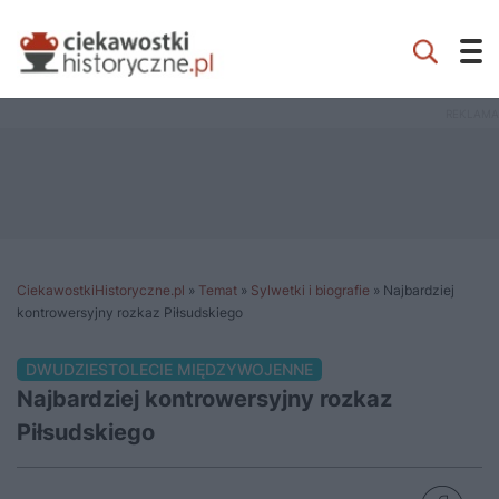
CiekawostkiHistoryczne.pl
»
Temat
»
Sylwetki i biografie
»
Najbardziej
kontrowersyjny rozkaz Piłsudskiego
DWUDZIESTOLECIE MIĘDZYWOJENNE
Najbardziej kontrowersyjny rozkaz
Piłsudskiego