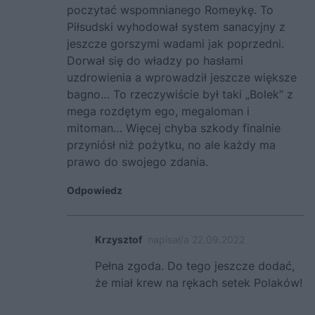
poczytać wspomnianego Romeykę. To
Piłsudski wyhodował system sanacyjny z
jeszcze gorszymi wadami jak poprzedni.
Dorwał się do władzy po hasłami
uzdrowienia a wprowadził jeszcze większe
bagno… To rzeczywiście był taki „Bolek” z
mega rozdętym ego, megaloman i
mitoman… Więcej chyba szkody finalnie
przyniósł niż pożytku, no ale każdy ma
prawo do swojego zdania.
Odpowiedz
Krzysztof
napisał/a 22.09.2022
Pełna zgoda. Do tego jeszcze dodać,
że miał krew na rękach setek Polaków!