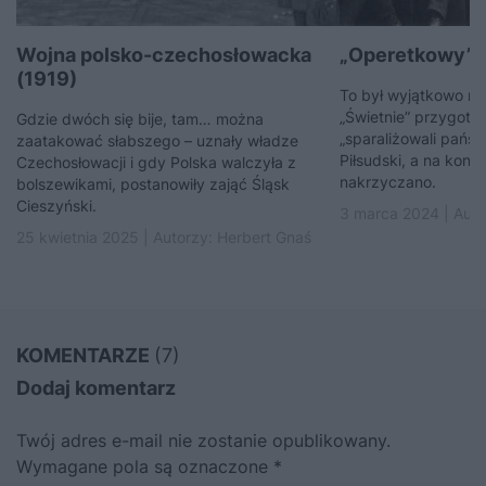
Wojna polsko-czechosłowacka
„Operetkowy” p
(1919)
To był wyjątkowo ni
„Świetnie” przygoto
Gdzie dwóch się bije, tam… można
„sparaliżowali państ
zaatakować słabszego – uznały władze
Piłsudski, a na kon
Czechosłowacji i gdy Polska walczyła z
nakrzyczano.
bolszewikami, postanowiły zająć Śląsk
Cieszyński.
3 marca 2024 | Aut
25 kwietnia 2025 | Autorzy:
Herbert Gnaś
KOMENTARZE
(7)
Dodaj komentarz
Twój adres e-mail nie zostanie opublikowany.
Wymagane pola są oznaczone
*