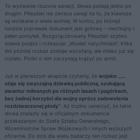
To wyzwanie rzucone sanacji. Słowa padają jedno po
drugim. Piłsudski nie zwraca uwagi na to, że klawisze
są wciskane o wiele wolniej. W końcu, po którejś
rundzie poprawek dokument jest gotowy – niechlujny i
pełen pomyłek. Rozgorączkowany Piłsudski szybko
stawia podpis i rozkazuje: „Wysłać natychmiast”. Kilka
dni później rozkaz zostaje wycofany, ale mleko już się
rozlało. Plotki o nim zaczynają krążyć po armii.
Już w pierwszym akapicie czytamy, że
wojsko: „…
staje się zwyczajną dziewką publiczną, szukającą
awantur miłosnych po różnych lasach i pagórkach,
bez żadnej korzyści dla wojny oprócz zadowolenia
rozdziwaczonej
pindy”
. Aż trudno uwierzyć, że takie
słowa znalazły się w oficjalnym dokumencie
przekazanym do Szefa Sztabu Generalnego,
Wiceministrów Spraw Wojskowych i innych wyższych
oficerów. Do dziś dla wielu badaczy ten rozkaz jest