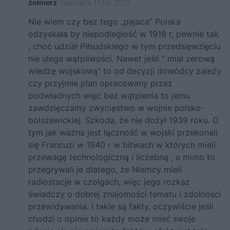
żołnierz
napisał/a 11.09.2021
Nie wiem czy bez tego „pajaca” Polska
odzyskała by niepodległość w 1918 r, pewnie tak
, choć udział Piłsudskiego w tym przedsięwzięciu
nie ulega wątpliwości. Nawet jeśli ” miał zerową
wiedzę wojskową” to od decyzji dowódcy zależy
czy przyjmie plan opracowany przez
podwładnych więc bez wątpienia to jemu
zawdzięczamy zwycięstwo w wojnie polsko-
bolszewickiej. Szkoda, że nie dożył 1939 roku. O
tym jak ważna jest łączność w wojski przekonali
się Francuzi w 1940 r w bitwach w których mieli
przewagę technologiczną i liczebną , a mimo to
przegrywali je dlatego, że Niemcy mieli
radiostacje w czołgach, więc jego rozkaz
świadczy o dobrej znajomości tematu i zdolności
przewidywania. I takie są fakty, oczywiście jeśli
chodzi o opinie to każdy może mieć swoje