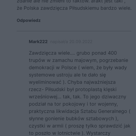
zdanie ale nie zmieni to faktów. afakt jest taki ,
że Polska zawdzięcza Piłsudskiemu bardzo wiele.
Odpowiedz
Mark222
napisał/a 20.09.2022
Zawdzięcza wiele…. grubo ponad 400
trupów w zamachu majowym, pogrzebanie
demokracji w Polsce ( wiem, że były wady
systemowe ustroju ale te dało się
wyeliminować ). Chyba najważniejsza
rzecz- Piłsudski był protoplastą klęski
wrześniowej… tak, tak. To jego dziwaczny
podział na tor pokojowy i tor wojenny,
praktyczna likwidacja Sztabu Generalnego (
słynne gonienie bubków sztabowych ),
czystki w armii ( proszę tylko sprawdzić jak
to poszło w lotnictwie ). Wystarczy