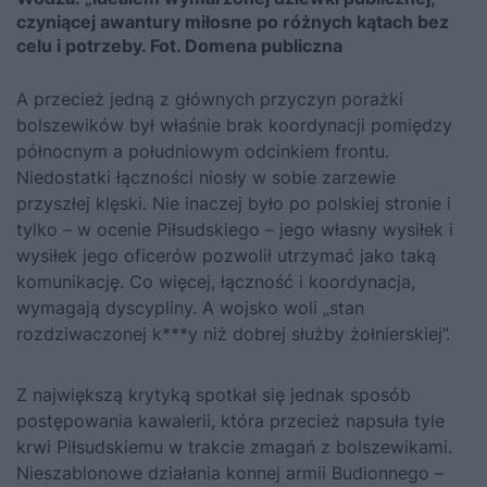
czyniącej awantury miłosne po różnych kątach bez
celu i potrzeby. Fot. Domena publiczna
A przecież jedną z głównych przyczyn porażki
bolszewików był właśnie brak koordynacji pomiędzy
północnym a południowym odcinkiem frontu.
Niedostatki łączności niosły w sobie zarzewie
przyszłej klęski. Nie inaczej było po polskiej stronie i
tylko – w ocenie
Piłsudskiego
– jego własny wysiłek i
wysiłek jego oficerów pozwolił utrzymać jako taką
komunikację. Co więcej, łączność i koordynacja,
wymagają dyscypliny. A wojsko woli „stan
rozdziwaczonej
k***y niż dobrej służby żołnierskiej”.
Z największą krytyką spotkał się jednak sposób
postępowania kawalerii, która przecież napsuła tyle
krwi Piłsudskiemu w trakcie zmagań z bolszewikami.
Nieszablonowe działania konnej armii Budionnego –