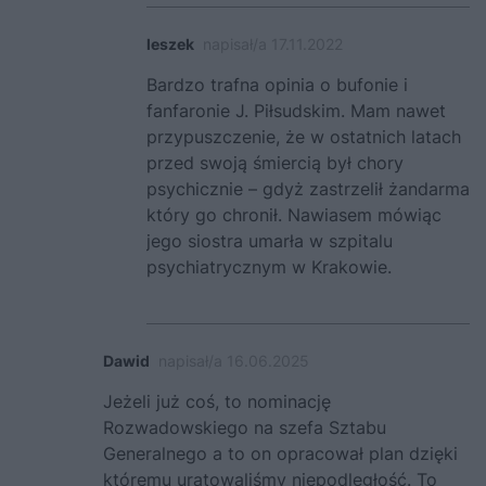
leszek
napisał/a 17.11.2022
Bardzo trafna opinia o bufonie i
fanfaronie J. Piłsudskim. Mam nawet
przypuszczenie, że w ostatnich latach
przed swoją śmiercią był chory
psychicznie – gdyż zastrzelił żandarma
który go chronił. Nawiasem mówiąc
jego siostra umarła w szpitalu
psychiatrycznym w Krakowie.
Dawid
napisał/a 16.06.2025
Jeżeli już coś, to nominację
Rozwadowskiego na szefa Sztabu
Generalnego a to on opracował plan dzięki
któremu uratowaliśmy niepodległość. To