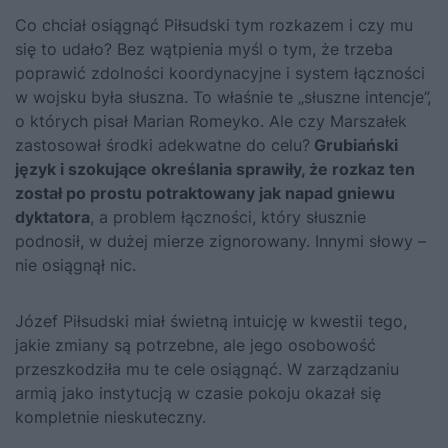
Co chciał osiągnąć Piłsudski tym rozkazem i czy mu
się to udało? Bez wątpienia myśl o tym, że trzeba
poprawić zdolności koordynacyjne i system łączności
w wojsku była słuszna. To właśnie te „słuszne intencje”,
o których pisał Marian Romeyko. Ale czy Marszałek
zastosował środki adekwatne do celu?
Grubiański
język i szokujące określania sprawiły, że rozkaz ten
został po prostu potraktowany jak napad gniewu
dyktatora
, a problem łączności, który słusznie
podnosił, w dużej mierze zignorowany. Innymi słowy –
nie osiągnął nic.
Józef Piłsudski
miał świetną intuicję w kwestii tego,
jakie zmiany są potrzebne, ale jego osobowość
przeszkodziła mu te cele osiągnąć. W zarządzaniu
armią jako instytucją w czasie pokoju okazał się
kompletnie nieskuteczny.