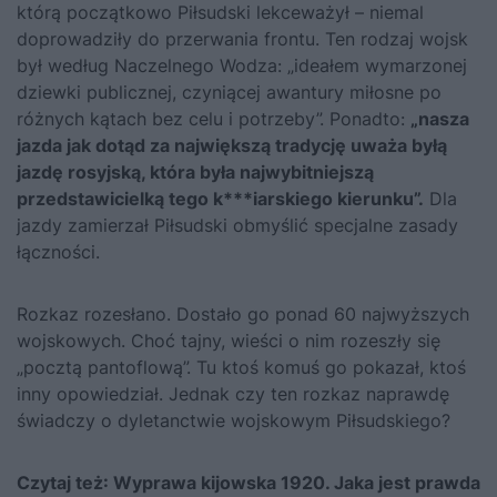
którą początkowo Piłsudski lekceważył – niemal
doprowadziły do przerwania frontu. Ten rodzaj wojsk
był według Naczelnego Wodza: „ideałem wymarzonej
dziewki publicznej, czyniącej awantury miłosne po
różnych kątach bez celu i potrzeby”. Ponadto:
„nasza
jazda jak dotąd za największą tradycję uważa byłą
jazdę rosyjską, która była najwybitniejszą
przedstawicielką tego
k***iarskiego
kierunku”.
Dla
jazdy zamierzał Piłsudski obmyślić specjalne zasady
łączności.
Rozkaz rozesłano. Dostało go ponad 60 najwyższych
wojskowych. Choć tajny, wieści o nim rozeszły się
„pocztą pantoflową”. Tu ktoś komuś go pokazał, ktoś
inny opowiedział. Jednak czy ten rozkaz naprawdę
świadczy o dyletanctwie wojskowym Piłsudskiego?
Czytaj też:
Wyprawa kijowska 1920. Jaka jest prawda