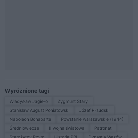
Wyróżnione tagi
Władysław Jagiełło
Zygmunt Stary
Stanisław August Poniatowski
Józef Piłsudski
Napoleon Bonaparte
Powstanie warszawskie (1944)
średniowiecze
II wojna światowa
patronat
Starożytny Rzym
Historia PRL
Dynastia Wazów