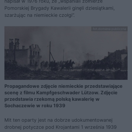
napisał w 1976 roku, że „wspaniali żołnierze
Pomorskiej Brygady Kawalerii ginęli dziesiątkami,
szarżując na niemieckie czołgi”.
fot.domena publiczna
Propagandowe zdjęcie niemieckie przedstawiające
scenę z filmu Kampfgeschwader Lützow. Zdjęcie
przedstawia rzekomą polską kawalerię w
Sochaczewie w roku 1939
Mit ten oparty jest na dobrze udokumentowanej
drobnej potyczce pod Krojantami 1 września 1939