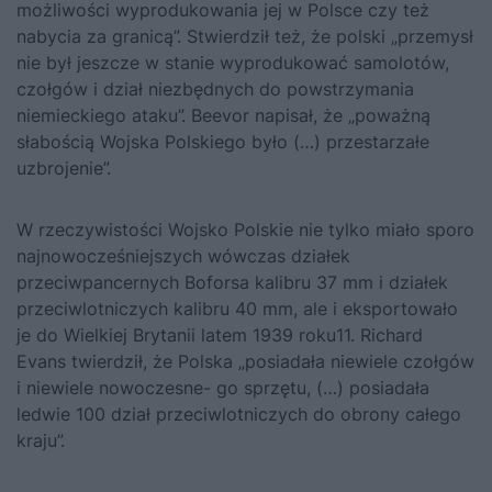
możliwości wyprodukowania jej w Polsce czy też
nabycia za granicą”. Stwierdził też, że polski „przemysł
nie był jeszcze w stanie wyprodukować samolotów,
czołgów i dział niezbędnych do powstrzymania
niemieckiego ataku”. Beevor napisał, że „poważną
słabością Wojska Polskiego było (…) przestarzałe
uzbrojenie”.
W rzeczywistości Wojsko Polskie nie tylko miało sporo
najnowocześniejszych wówczas działek
przeciwpancernych Boforsa kalibru 37 mm i działek
przeciwlotniczych kalibru 40 mm, ale i eksportowało
je do Wielkiej Brytanii latem 1939 roku11. Richard
Evans twierdził, że Polska „posiadała niewiele czołgów
i niewiele nowoczesne- go sprzętu, (…) posiadała
ledwie 100 dział przeciwlotniczych do obrony całego
kraju”.