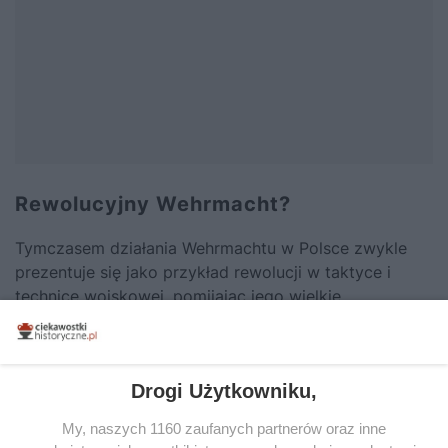
Rewolucyjny Wehrmacht?
Tymczasem działania Wehrmachtu w Polsce zwykle
prezentuje się jako przykład rewolucji w taktyce i
technice wojskowej, pomijając jego wielkie
uzależnienie od przejętego sprzętu
czechosłowackiego oraz fakt, że większość
niemieckiej artylerii miała trakcję konną (tak jak
Drogi Użytkowniku,
jeszcze w 1945 roku).
Niemiecki najazd pojawia się na
stronach książek historycznych jako elegancka
My, naszych 1160 zaufanych partnerów oraz inne
operacja, skazana na sukces, w której dywizje