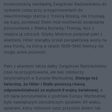
koniecznością niezbędną Związkowi Radzieckiemu do
zyskania czasu przy przygotowaniach do
nieuchronnego starcia z Trzecią Rzeszą, nie trzymają
się kupy, ponieważ Stalin miał możliwość podpisania
porozumienia z Wielką Brytanią i Francją, lecz z
miejsca ją odrzucił. Gdyby Mołotow podpisał pakt z
aliantami, Hitler stanąłby przed perspektywą wojny na
dwa fronty, na którą w latach 1939–1940 Niemcy nie
mogły sobie pozwolić.
Pakt z aliantami także dałby Związkowi Radzieckiemu
czas na przygotowania, ale bez zdobyczy
terytorialnych w Europie Wschodniej.
Dlatego też
twierdzę, że Hitler i Stalin ponoszą równą
odpowiedzialność za wybuch II wojny światowej
, a
ich tajne porozumienie o podziale Europy Wschodniej
było największym zbrodniczym spiskiem XX wieku,
spiskiem, który milionom ludzi przyniósł śmierć lub