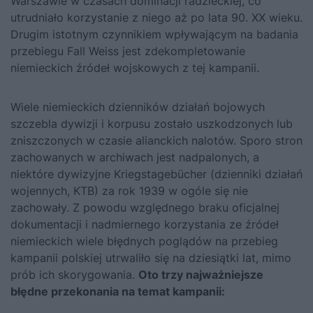
Warszawie w czasach dominacji radzieckiej, co
utrudniało korzystanie z niego aż po lata 90. XX wieku.
Drugim istotnym czynnikiem wpływającym na badania
przebiegu Fall Weiss jest zdekompletowanie
niemieckich źródeł wojskowych z tej kampanii.
Wiele niemieckich dzienników działań bojowych
szczebla dywizji i korpusu zostało uszkodzonych lub
zniszczonych w czasie alianckich nalotów. Sporo stron
zachowanych w archiwach jest nadpalonych, a
niektóre dywizyjne Kriegstagebücher (dzienniki działań
wojennych, KTB) za rok 1939 w ogóle się nie
zachowały. Z powodu względnego braku oficjalnej
dokumentacji i nadmiernego korzystania ze źródeł
niemieckich wiele błędnych poglądów na przebieg
kampanii polskiej utrwaliło się na dziesiątki lat, mimo
prób ich skorygowania.
Oto trzy najważniejsze
błędne przekonania na temat kampanii: