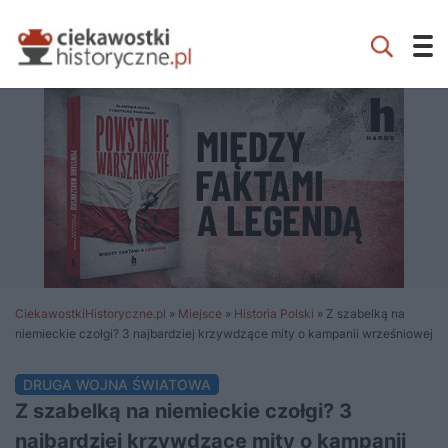
CiekawostkiHistoryczne.pl
»
Miejsce
»
Historia Polski
»
Z szabelką na
niemieckie czołgi? 3 najbardziej krzywdzące mity o kampanii wrześniowej
DRUGA WOJNA ŚWIATOWA
Z szabelką na niemieckie czołgi? 3
najbardziej krzywdzące mity o kampanii