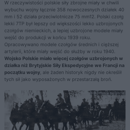
W rzeczywistości polskie siły zbrojne miały w chwili
wybuchu wojny łącznie 358 nowoczesnych działek 40
mm i 52 działa przeciwlotnicze 75 mm12. Polski czołg
lekki 7TP był lepszy od większości lekko uzbrojonych
czołgów niemieckich, a lepiej uzbrojone modele miały
wejść do produkcji w końcu 1939 roku.
Opracowywano modele czołgów średnich i cięższej
artylerii, które miały wejść do służby w roku 1940.
Wojsko Polskie miało więcej czołgów uzbrojonych w
działka niż Brytyjskie Siły Ekspedycyjne we Francji na
początku wojny
, ale żaden historyk nigdy nie określił
tych sił jako wyposażonych w przestarzałą broń.
fot.domena publiczna