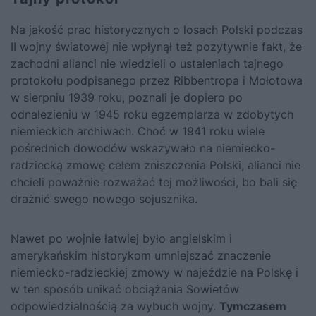
Na jakość prac historycznych o losach Polski podczas
II wojny światowej nie wpłynął też pozytywnie fakt, że
zachodni alianci nie wiedzieli o ustaleniach tajnego
protokołu podpisanego przez Ribbentropa i Mołotowa
w sierpniu 1939 roku, poznali je dopiero po
odnalezieniu w 1945 roku egzemplarza w zdobytych
niemieckich archiwach. Choć w 1941 roku wiele
pośrednich dowodów wskazywało na niemiecko-
radziecką zmowę celem zniszczenia Polski, alianci nie
chcieli poważnie rozważać tej możliwości, bo bali się
drażnić swego nowego sojusznika.
Nawet po wojnie łatwiej było angielskim i
amerykańskim historykom umniejszać znaczenie
niemiecko-radzieckiej zmowy w najeździe na Polskę i
w ten sposób unikać obciążania Sowietów
odpowiedzialnością za wybuch wojny.
Tymczasem