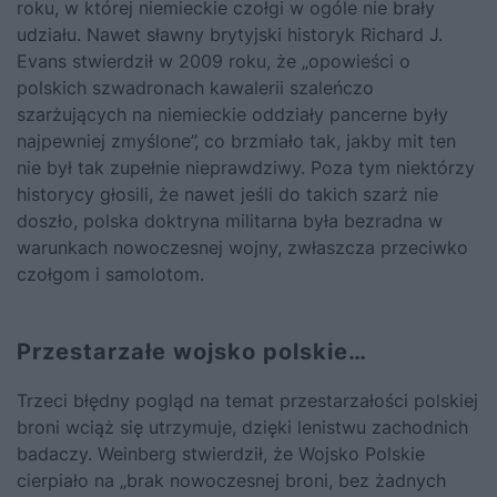
roku, w której niemieckie czołgi w ogóle nie brały
udziału. Nawet sławny brytyjski historyk Richard J.
Evans stwierdził w 2009 roku, że „opowieści o
polskich szwadronach kawalerii szaleńczo
szarżujących na niemieckie oddziały pancerne były
najpewniej zmyślone”, co brzmiało tak, jakby mit ten
nie był tak zupełnie nieprawdziwy. Poza tym niektórzy
historycy głosili, że nawet jeśli do takich szarż nie
doszło, polska doktryna militarna była bezradna w
warunkach nowoczesnej wojny, zwłaszcza przeciwko
czołgom i samolotom.
Przestarzałe wojsko polskie…
Trzeci błędny pogląd na temat przestarzałości polskiej
broni wciąż się utrzymuje, dzięki lenistwu zachodnich
badaczy. Weinberg stwierdził, że Wojsko Polskie
cierpiało na „brak nowoczesnej broni, bez żadnych