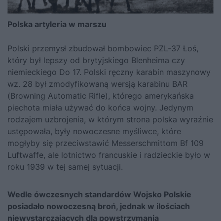
Polska artyleria w marszu
Polski przemysł zbudował bombowiec PZL-37 Łoś,
który był lepszy od brytyjskiego Blenheima czy
niemieckiego Do 17. Polski ręczny karabin maszynowy
wz. 28 był zmodyfikowaną wersją karabinu BAR
(Browning Automatic Rifle), którego amerykańska
piechota miała używać do końca wojny. Jedynym
rodzajem uzbrojenia, w którym strona polska wyraźnie
ustępowała, były nowoczesne myśliwce, które
mogłyby się przeciwstawić Messerschmittom Bf 109
Luftwaffe, ale lotnictwo francuskie i radzieckie było w
roku 1939 w tej samej sytuacji.
Wedle ówczesnych standardów Wojsko Polskie
posiadało nowoczesną broń, jednak w ilościach
niewystarczających dla powstrzymania