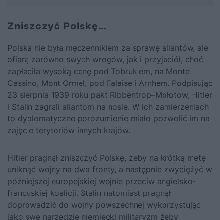
Zniszczyć Polskę…
Polska nie była męczennikiem za sprawę aliantów, ale
ofiarą zarówno swych wrogów, jak i przyjaciół, choć
zapłaciła wysoką cenę pod Tobrukiem, na Monte
Cassino, Mont Ormel, pod Falaise i Arnhem. Podpisując
23 sierpnia 1939 roku pakt Ribbentrop–Mołotow, Hitler
i Stalin zagrali aliantom na nosie. W ich zamierzeniach
to dyplomatyczne porozumienie miało pozwolić im na
zajęcie terytoriów innych krajów.
Hitler pragnął zniszczyć Polskę, żeby na krótką metę
uniknąć wojny na dwa fronty, a następnie zwyciężyć w
późniejszej europejskiej wojnie przeciw angielsko-
francuskiej koalicji. Stalin natomiast pragnął
doprowadzić do wojny powszechnej wykorzystując
jako swe narzędzie niemiecki militaryzm żeby