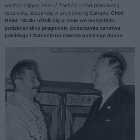
wystarczająco osłabić Zachód przed planowaną
radziecką ekspansją w zrujnowanej Europie.
Choć
Hitler i Stalin różnili się prawie we wszystkim,
podzielali silne pragnienie zniszczenia państwa
polskiego i złamania na zawsze polskiego ducha.
fot.Bundesarchiv, Bild 183-H27337/CC-BY-SA 3.0