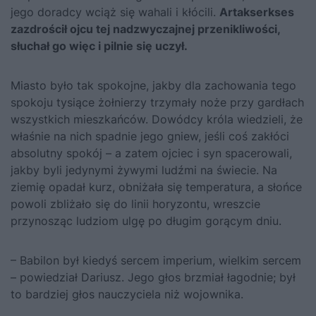
jego doradcy wciąż się wahali i kłócili.
Artakserkses
zazdrościł ojcu tej nadzwyczajnej przenikliwości,
słuchał go więc i pilnie się uczył.
Miasto było tak spokojne, jakby dla zachowania tego
spokoju tysiące żołnierzy trzymały noże przy gardłach
wszystkich mieszkańców. Dowódcy króla wiedzieli, że
właśnie na nich spadnie jego gniew, jeśli coś zakłóci
absolutny spokój – a zatem ojciec i syn spacerowali,
jakby byli jedynymi żywymi ludźmi na świecie. Na
ziemię opadał kurz, obniżała się temperatura, a słońce
powoli zbliżało się do linii horyzontu, wreszcie
przynosząc ludziom ulgę po długim gorącym dniu.
– Babilon był kiedyś sercem imperium, wielkim sercem
– powiedział Dariusz. Jego głos brzmiał łagodnie; był
to bardziej głos nauczyciela niż wojownika.