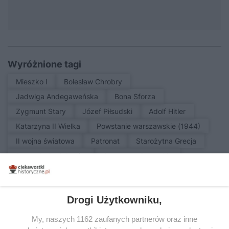
Wyróżnione tagi
Mieszko I
Bolesław Chrobry
Jadwiga Andegaweńska
Bona Sforza
Zygmunt Stary
Józef Piłsudski
Adolf Hitler
Katarzyna II Wielka
Powstanie warszawskie (1944)
II wojna światowa
patronat
Starożytna Grecja
Dynastia Jagiellonów
Cesarstwo Rzymskie
Katastrofy naturalne i wypadki
Drogi Użytkowniku,
My, naszych 1162 zaufanych partnerów oraz inne