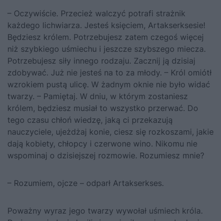
– Oczywiście. Przecież walczyć potrafi strażnik
każdego lichwiarza. Jesteś księciem, Artakserksesie!
Będziesz królem. Potrzebujesz zatem czegoś więcej
niż szybkiego uśmiechu i jeszcze szybszego miecza.
Potrzebujesz siły innego rodzaju. Zacznij ją dzisiaj
zdobywać. Już nie jesteś na to za młody. – Król omiótł
wzrokiem pustą ulicę. W żadnym oknie nie było widać
twarzy. – Pamiętaj. W dniu, w którym zostaniesz
królem, będziesz musiał to wszystko przerwać. Do
tego czasu chłoń wiedzę, jaką ci przekazują
nauczyciele, ujeżdżaj konie, ciesz się rozkoszami, jakie
dają kobiety, chłopcy i czerwone wino. Nikomu nie
wspominaj o dzisiejszej rozmowie. Rozumiesz mnie?
– Rozumiem, ojcze – odparł Artakserkses.
Poważny wyraz jego twarzy wywołał uśmiech króla.