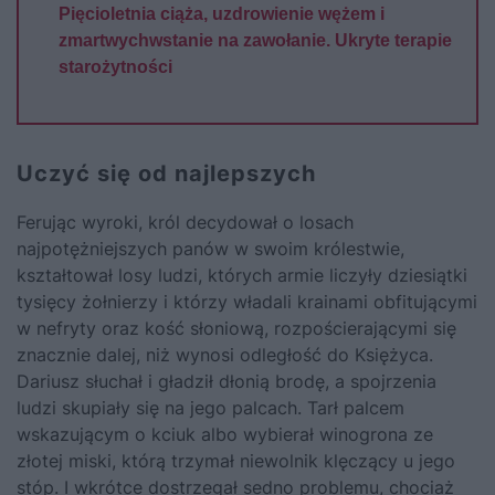
Pięcioletnia ciąża, uzdrowienie wężem i
zmartwychwstanie na zawołanie. Ukryte terapie
starożytności
Uczyć się od najlepszych
Ferując wyroki, król decydował o losach
najpotężniejszych panów w swoim królestwie,
kształtował losy ludzi, których armie liczyły dziesiątki
tysięcy żołnierzy i którzy władali krainami obfitującymi
w nefryty oraz kość słoniową, rozpościerającymi się
znacznie dalej, niż wynosi odległość do Księżyca.
Dariusz słuchał i gładził dłonią brodę, a spojrzenia
ludzi skupiały się na jego palcach. Tarł palcem
wskazującym o kciuk albo wybierał winogrona ze
złotej miski, którą trzymał niewolnik klęczący u jego
stóp. I wkrótce dostrzegał sedno problemu, chociaż