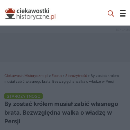
CiekawostkiHistoryczne.pl
»
Epoka
»
Starożytność
»
By zostać królem
musiał zabić własnego brata. Bezwzględna walka o władzę w Persji
STAROŻYTNOŚĆ
By zostać królem musiał zabić własnego
brata. Bezwzględna walka o władzę w
Persji