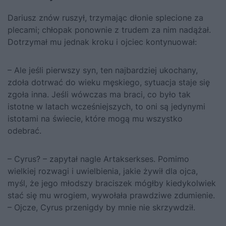
Dariusz znów ruszył, trzymając dłonie splecione za
plecami; chłopak ponownie z trudem za nim nadążał.
Dotrzymał mu jednak kroku i ojciec kontynuował:
– Ale jeśli pierwszy syn, ten najbardziej ukochany,
zdoła dotrwać do wieku męskiego, sytuacja staje się
zgoła inna. Jeśli wówczas ma braci, co było tak
istotne w latach wcześniejszych, to oni są jedynymi
istotami na świecie, które mogą mu wszystko
odebrać.
– Cyrus? – zapytał nagle Artakserkses. Pomimo
wielkiej rozwagi i uwielbienia, jakie żywił dla ojca,
myśl, że jego młodszy braciszek mógłby kiedykolwiek
stać się mu wrogiem, wywołała prawdziwe zdumienie.
– Ojcze, Cyrus przenigdy by mnie nie skrzywdził.