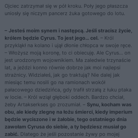
Ojciec zatrzymał się w pół kroku. Poły jego płaszcza
uniosły się niczym pancerz żuka gotowego do lotu.
– Jesteś moim synem i następcą. Jeśli stracisz życie,
królem będzie Cyrus. To jest jego… cel.
– Król
przykląkł na kolano i ujął dłonie chłopca w swoje ręce.
– Włożysz moją koronę, to ci obiecuję. Ale Cyrus… on
jest urodzonym wojownikiem. Ma zaledwie trzynaście
lat, a jeździ konno równie dobrze jak moi najlepsi
strażnicy. Widziałeś, jak go traktują? Nie dalej jak
miesiąc temu nosili go na ramionach wokół
pałacowego dziedzińca, gdy trafił strzałą z łuku ptaka
w locie. – Król wziął głęboki oddech. Bardzo chciał,
żeby Arta­kserkses go zrozumiał. –
Synu, kocham was
obu, ale kiedy zlegnę na łożu śmierci, kiedy imperium
będzie wyciszone i w żałobie, tego ostatniego dnia
zawołam Cyrusa do siebie, a ty będziesz musiał go
zabić.
Dlatego że jeśli pozostanie żywy po mojej