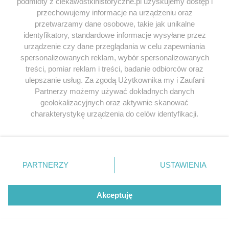
podmioty z ciekawostkihistoryczne.pl uzyskujemy dostęp i
przechowujemy informacje na urządzeniu oraz
ZOBACZ RÓWNIEŻ
przetwarzamy dane osobowe, takie jak unikalne
identyfikatory, standardowe informacje wysyłane przez
STAROŻYTNOŚĆ
STAR
urządzenie czy dane przeglądania w celu zapewniania
spersonalizowanych reklam, wybór spersonalizowanych
treści, pomiar reklam i treści, badanie odbiorców oraz
ulepszanie usług. Za zgodą Użytkownika my i Zaufani
Partnerzy możemy używać dokładnych danych
geolokalizacyjnych oraz aktywnie skanować
charakterystykę urządzenia do celów identyfikacji.
Ponieważ cenimy Twoją prywatność, prosimy o zgodę na
korzystanie z tych technologii poprzez kliknięcie
„Akceptuję”. Zgoda jest dobrowolna i zawsze możesz ją
zmienić/wycofać klikając przycisk ustawień prywatności
PARTNERZY
USTAWIENIA
znajdujący się w lewym dolnym rogu strony
. Niektóre
rodzaje przetwarzania danych nie wymagają zgody
Tomyris – królowa, która pokonała
Kim był Krezus
użytkownika, ale masz prawo sprzeciwić się takiemu
...
Akceptuję
Władał potężnym pań
przetwarzaniu. Preferencje będą miały zastosowania tylko
może pokonać każde
Tomyris, legendarna królowa Massagetów,
na tej witrynie.
Persję. Boleśnie prze
rzuciła wyzwanie Cyrusowi Wielkiemu. Jej