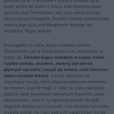
policzka syna. – Widziałem rozpacz mojego ojca,
kiedy wrócił do domu z Grecji. Król Kserkses pobił
Spartan pod Termopilami, lecz jego armie zostały
otoczone pod Platejami. Zostały rozbite, podobnie jak
wojska jego ojca pod Maratonem dziesięć lat
wcześniej. Nigdy więcej!
Przysiągłem to sobie, kiedy zostałem królem.
Zostawiliśmy już w Grecji dosyć krwi, wystarczy na
tysiąc lat.
Zamiast wojny szukałem w czasie moich
rządów pokoju, chciałem, abyśmy żyli wśród
pięknych ogrodów, raczyli się winem, mieli mnóstwo
złota i rozwijali wiedzę.
Dzisiaj uważamy za
zwyczajne rzeczy, które jeszcze niedawno określano
by mianem czarnej magii. Z tobą na czele zajdziemy
jeszcze dalej: powstanie największe imperium, jakie
widział świat. Jeśli to ty będziesz królem. Bo jeśli
bogowie dadzą tron Cyrusowi, mój młodszy syn znów
wywoła wojnę, nie mam żadnych wątpliwości. Cyrus