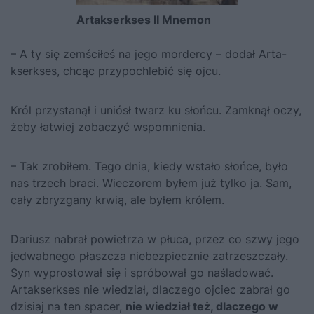
Artakserkses II Mnemon
– A ty się zemściłeś na jego mordercy – dodał Arta­­
kser­kses, chcąc przypochlebić się ojcu.
Król przystanął i uniósł twarz ku słońcu. Zamknął oczy,
żeby łatwiej zobaczyć wspomnienia.
– Tak zrobiłem. Tego dnia, kiedy wstało słońce, było
nas trzech braci. Wieczorem byłem już tylko ja. Sam,
cały zbryzgany krwią, ale byłem królem.
Dariusz nabrał powietrza w płuca, przez co szwy jego
jedwabnego płaszcza niebezpiecznie zatrzeszczały.
Syn wyprostował się i spróbował go naśladować.
Artakserkses nie wiedział, dlaczego ojciec zabrał go
dzisiaj na ten spacer,
nie wiedział też, dlaczego w