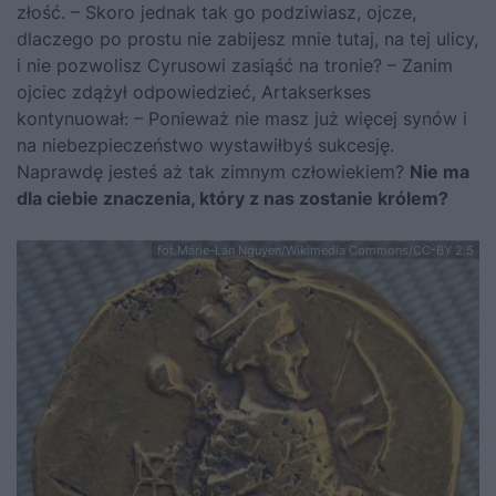
złość. – Skoro jednak tak go podziwiasz, ojcze,
dlaczego po prostu nie zabijesz mnie tutaj, na tej ulicy,
i nie pozwolisz Cyrusowi zasiąść na tronie? – Zanim
ojciec zdążył odpowiedzieć, Artakserkses
kontynuował: – Ponieważ nie masz już więcej synów i
na niebezpieczeństwo wystawiłbyś sukcesję.
Naprawdę jesteś aż tak zimnym człowiekiem?
Nie ma
dla ciebie znaczenia, który z nas zostanie królem?
fot.Marie-Lan Nguyen/Wikimedia Commons/CC-BY 2.5