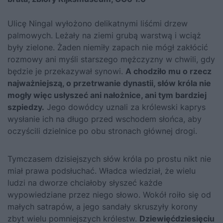
Ulicę Ningal wyłożono delikatnymi liśćmi drzew
palmowych. Leżały na ziemi grubą warstwą i wciąż
były zielone. Żaden niemiły zapach nie mógł zakłócić
rozmowy ani myśli starszego mężczyzny w chwili, gdy
będzie je przekazywał synowi.
A chodziło mu o rzecz
najważniejszą, o przetrwanie dynastii, słów króla nie
mogły więc usłyszeć ani nałożnice, ani tym bardziej
szpiedzy.
Jego dowódcy uznali za królewski kaprys
wysłanie ich na długo przed wschodem słońca, aby
oczyścili dzielnice po obu stronach głównej drogi.
Tymczasem dzisiejszych słów króla po prostu nikt nie
miał prawa podsłuchać. Władca wiedział, że wielu
ludzi na dworze chciałoby słyszeć każde
wypowiedziane przez niego słowo. Wokół roiło się od
małych satrapów, a jego sandały skruszyły korony
zbyt wielu pomniejszych królestw.
Dziewięćdziesięciu