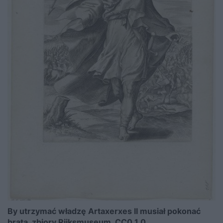
By utrzymać władzę Artaxerxes II musiał pokonać
brata, zbiory Rijksmuseum,
CC0 1.0