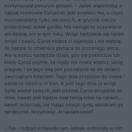
kontynuował ponurym głosem. – Jeżeli wspomnisz o
naszej rozmowie Cyrusowi, jeśli powiesz mu, o czym
rozmawialiśmy tylko we dwóch, w gruncie rzeczy
poderżniesz sobie gardło. Nie nastąpi to oczywiście
ani dzisiaj, ani w tym roku. Wciąż będziecie się razem
śmiać i bawić. Cyrus obieca ci lojalność i nie wątpię,
że będzie to obietnica płynąca ze szczerego serca.
Ale w końcu nadejdzie dzień, gdy się pokłócicie lub
kiedy Cyrus pojmie, że nigdy nie zyska władzy, jakiej
pragnie, i że jego rolą jest pozostanie aż do śmierci
zwyczajnym księciem. Tego dnia przyjdzie do ciebie i
zabierze należny ci tron. A jeśli tego dnia ja wciąż
będę wśród żywych, jeśli później Cyrus przyjdzie do
mnie, nawet jeśli będzie miał twoją krew na rękach…
nawet wówczas, nie mając innego syna, uściskam go
serdecznie. Rozumiesz, Artakserksesie?
– Tak – odparł królewski syn, jednak wzbierała w nim