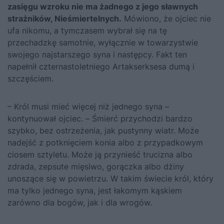
zasięgu wzroku nie ma żadnego z jego sławnych
strażników, Nieśmiertelnych.
Mówiono, że ojciec nie
ufa nikomu, a tymczasem wybrał się na tę
przechadzkę samotnie, wyłącznie w towarzystwie
swojego najstarszego syna i następcy. Fakt ten
napełnił czternastoletniego Artakserksesa dumą i
szczęściem.
– Król musi mieć więcej niż jednego syna –
kontynuował ojciec. – Śmierć przychodzi bardzo
szybko, bez ostrzeżenia, jak pustynny wiatr. Może
nadejść z potknięciem konia albo z przypadkowym
ciosem sztyletu. Może ją przynieść trucizna albo
zdrada, zepsute mięsiwo, gorączka albo dżiny
unoszące się w powietrzu. W takim świecie król, który
ma tylko jednego syna, jest łakomym kąskiem
zarówno dla bogów, jak i dla wrogów.