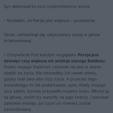
Syn skierował ku ojcu rozpromieniony wzrok.
– Myślałem, że Persja jest większa – powiedział.
Ojciec uśmiechnął się, usłyszawszy dumę w głosie
Arta­kserksesa.
– Oczywiście! Pod każdym względem.
Persja jest
dziesięć razy większa niż ambicje starego Babilonu.
Granic mojego imperium człowiek nie jest w stanie
obejść za życia. Nie obszedłby ich nawet wtedy,
gdyby miał dwa albo trzy życia. A przecież tego
wszystkiego mi nie podarowano, synu. Kiedy mojego
ojca zabito, korona przypadła mojemu bratu. Włożył ją
na głowę, zanim łzy wyschły na jego twarzy, i panował
zaledwie miesiąc, po czym on również został
zamordowany.