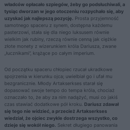
władców opłacało szpiegów, żeby go podsłuchiwali, a
tysiąc dworzan w jego otoczeniu rozpychało się, aby
uzyskać jak najlepszą pozycję.
Prosta przyjemność
samotnego spaceru z synem, dostępna każdemu
pasterzowi, stała się dla niego luksusem równie
wielkim jak rubiny, rzeczą równie cenną jak ciężkie
złote monety z wizerunkiem króla Dariusza, zwane
„łucznikami”, krążące po całym imperium.
Od początku spaceru chłopiec rzucał ukradkowe
spojrzenia w kierunku ojca; uwielbiał go i ufał mu
bezgranicznie. Młody Artakserkses starał się
dopasować swoje tempo do tempa króla, chociaż
oznaczało to, że aby za nim nadążyć, musi co jakiś
czas stawiać dodatkowe pół kroku.
Dariusz zdawał
się tego nie widzieć, a przecież Artakserkses
wiedział, że ojciec zwykle dostrzega wszystko, co
dzieje się wokół niego.
Sekret długiego panowania