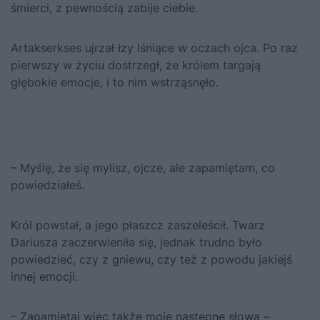
śmierci, z pewnością zabije ciebie.
Artakserkses ujrzał łzy lśniące w oczach ojca. Po raz
pierwszy w życiu dostrzegł, że królem targają
głębokie emocje, i to nim wstrząsnęło.
– Myślę, że się mylisz, ojcze, ale zapamiętam, co
powiedziałeś.
Król powstał, a jego płaszcz zaszeleścił. Twarz
Dariusza zaczerwieniła się, jednak trudno było
powiedzieć, czy z gniewu, czy też z powodu jakiejś
innej emocji.
– Zapamiętaj więc także moje następne słowa –