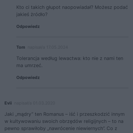
Kto ci takich głupot naopowiadał? Możesz podać
jakieś żródło?
Odpowiedz
Tom
napisał/a 17.05.2024
Tolerancja według lewactwa: kto nie z nami ten
ma umrzeć.
Odpowiedz
Evii
napisał/a 01.03.2020
Jaki „mądry” ten Romanus – iść i przeszkodzić innym
w kultywowaniu swoich obrzędów religijnych – to na
pewno sprawiłoby „nawrócenie niewiernych”. Co z