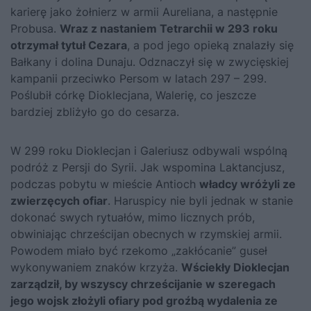
karierę jako żołnierz w armii Aureliana, a następnie
Probusa.
Wraz z nastaniem Tetrarchii w 293 roku
otrzymał tytuł Cezara
, a pod jego opieką znalazły się
Bałkany i dolina Dunaju. Odznaczył się w zwycięskiej
kampanii przeciwko Persom w latach 297 – 299.
Poślubił córkę Dioklecjana, Walerię, co jeszcze
bardziej zbliżyło go do cesarza.
W 299 roku Dioklecjan i Galeriusz odbywali wspólną
podróż z Persji do Syrii. Jak wspomina Laktancjusz,
podczas pobytu w mieście Antioch
władcy wróżyli ze
zwierzęcych ofiar
. Haruspicy nie byli jednak w stanie
dokonać swych rytuałów, mimo licznych prób,
obwiniając chrześcijan obecnych w rzymskiej armii.
Powodem miało być rzekomo „zakłócanie” guseł
wykonywaniem znaków krzyża.
Wściekły Dioklecjan
zarządził, by wszyscy chrześcijanie w szeregach
jego wojsk złożyli ofiary pod groźbą wydalenia ze