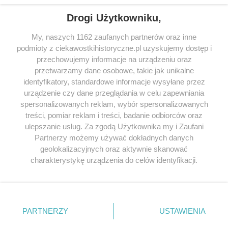
Drogi Użytkowniku,
My, naszych 1162 zaufanych partnerów oraz inne
podmioty z ciekawostkihistoryczne.pl uzyskujemy dostęp i
SERWIS
przechowujemy informacje na urządzeniu oraz
przetwarzamy dane osobowe, takie jak unikalne
SPOŁECZNOŚĆ
identyfikatory, standardowe informacje wysyłane przez
urządzenie czy dane przeglądania w celu zapewniania
WSPÓŁPRACA
spersonalizowanych reklam, wybór spersonalizowanych
KONTAKT
treści, pomiar reklam i treści, badanie odbiorców oraz
ulepszanie usług. Za zgodą Użytkownika my i Zaufani
Partnerzy możemy używać dokładnych danych
geolokalizacyjnych oraz aktywnie skanować
charakterystykę urządzenia do celów identyfikacji.
ODWIEDŹ RÓWNIEŻ:
Ponieważ cenimy Twoją prywatność, prosimy o zgodę na
korzystanie z tych technologii poprzez kliknięcie
„Akceptuję”. Zgoda jest dobrowolna i zawsze możesz ją
zmienić/wycofać klikając przycisk ustawień prywatności
PARTNERZY
USTAWIENIA
znajdujący się w lewym dolnym rogu strony
. Niektóre
Lubimyczytac.pl • Największy serwis o
książkach
Twojahistoria.pl • Historia jakiej nie znasz
rodzaje przetwarzania danych nie wymagają zgody