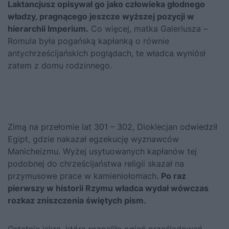
Laktancjusz opisywał go jako człowieka głodnego
władzy, pragnącego jeszcze wyższej pozycji w
hierarchii Imperium.
Co więcej, matka Galeriusza –
Romula była pogańską kapłanką o równie
antychrześcijańskich poglądach, te władca wyniósł
zatem z domu rodzinnego.
Zimą na przełomie lat 301 – 302, Dioklecjan odwiedził
Egipt, gdzie nakazał egzekucję wyznawców
Manicheizmu. Wyżej usytuowanych kapłanów tej
podobnej do chrześcijaństwa religii skazał na
przymusowe prace w kamieniołomach.
Po raz
pierwszy w historii Rzymu władca wydał wówczas
rozkaz zniszczenia świętych pism.