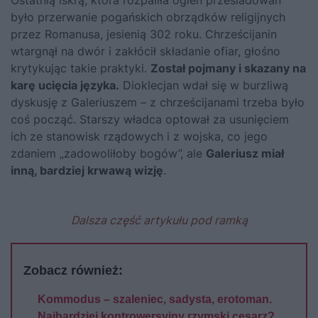
Ostatnią iskrą, która rozpaliła ogień prześladowań
było przerwanie pogańskich obrządków religijnych
przez Romanusa, jesienią 302 roku. Chrześcijanin
wtargnął na dwór i zakłócił składanie ofiar, głośno
krytykując takie praktyki.
Został pojmany i skazany na
karę ucięcia języka.
Dioklecjan wdał się w burzliwą
dyskusję z Galeriuszem – z chrześcijanami trzeba było
coś począć. Starszy władca optował za usunięciem
ich ze stanowisk rządowych i z wojska, co jego
zdaniem „zadowoliłoby bogów”, ale
Galeriusz miał
inną, bardziej krwawą wizję
.
Dalsza część artykułu pod ramką
Zobacz również:
Kommodus – szaleniec, sadysta, erotoman.
Najbardziej kontrowersyjny rzymski cesarz?