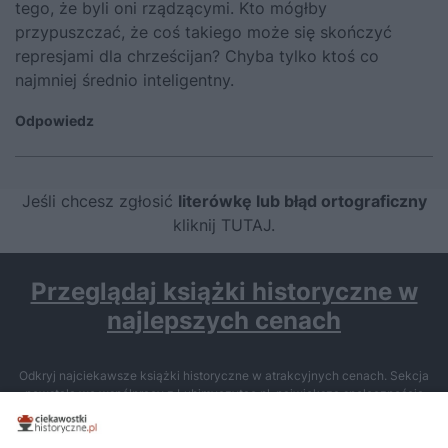
tego, że byli oni rządzącymi. Kto mógłby
przypuszczać, że coś takiego może się skończyć
represjami dla chrześcijan? Chyba tylko ktoś co
najmniej średnio inteligentny.
Odpowiedz
Jeśli chcesz zgłosić
literówkę lub błąd ortograficzny
kliknij TUTAJ
.
Przeglądaj książki historyczne w
najlepszych cenach
Odkryj najciekawsze książki historyczne w atrakcyjnych cenach. Sekcja
powstała we współpracy z Lubimyczytac.pl, największą społecznością
miłośników literatury w Polsce – dzięki temu możesz wybierać spośród
tytułów najwyżej ocenianych przez czytelników.