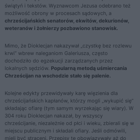
świątyń i tekstów. Wyznawcom Jezusa odebrano też
możliwość obrony w procesach sądowych, a
chrześcijańskich senatorów, ekwitów, dekurionów,
weteranów i żołnierzy pozbawiono stanowisk.
Mimo, że Dioklecjan nakazywał „czystkę bez rozlewu
krwi” wbrew naleganiom Galeriusza, często
dochodziło do egzekucji zarządzanych przez
lokalnych sędziów.
Popularną metodą uśmiercania
Chrześcijan na wschodzie stało się palenie.
Kolejne edykty przewidywały karę więzienia dla
chrześcijańskich kapłanów, którzy mogli „wykupić się”
składając ofiarę (tym samym wyrzekając się wiary). W
304 roku Dioklecjan nakazał, by wszyscy
chrześcijanie, niezależnie od płci i wieku, zbierali się w
miejscu publicznym i składali ofiary. Jeśli odmówili,
mieli być straceni. Przepisy te obowiązywały aż do