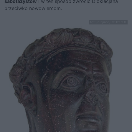
sabotażystów
i w ten sposób zwrócić Dioklecjana
przeciwko nowowiercom.
fot.Shinjirod/CC BY 3.0