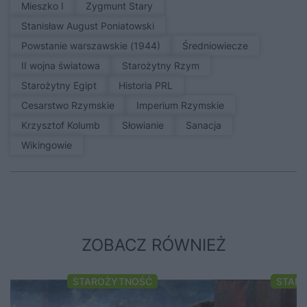
Mieszko I
Zygmunt Stary
Stanisław August Poniatowski
Powstanie warszawskie (1944)
średniowiecze
II wojna światowa
Starożytny Rzym
Starożytny Egipt
Historia PRL
Cesarstwo Rzymskie
Imperium Rzymskie
Krzysztof Kolumb
Słowianie
sanacja
Wikingowie
ZOBACZ RÓWNIEŻ
STAROŻYTNOŚĆ
STAR