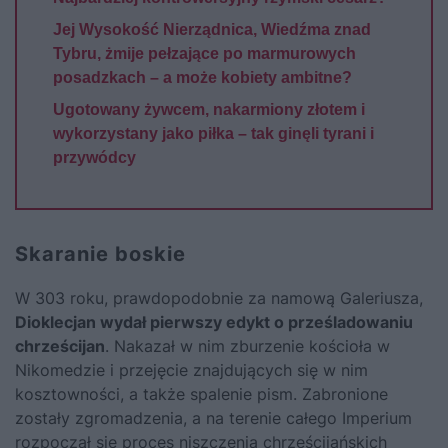
Jej Wysokość Nierządnica, Wiedźma znad
Tybru, żmije pełzające po marmurowych
posadzkach – a może kobiety ambitne?
Ugotowany żywcem, nakarmiony złotem i
wykorzystany jako piłka – tak ginęli tyrani i
przywódcy
Skaranie boskie
W 303 roku, prawdopodobnie za namową Galeriusza,
Dioklecjan wydał pierwszy edykt o prześladowaniu
chrześcijan
. Nakazał w nim zburzenie kościoła w
Nikomedzie i przejęcie znajdujących się w nim
kosztowności, a także spalenie pism. Zabronione
zostały zgromadzenia, a na terenie całego Imperium
rozpoczął się proces niszczenia chrześcijańskich