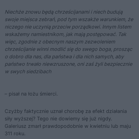
Niechże znowu będą chrześcijanami i niech budują
swoje miejsca zebrań, pod tym wszakże warunkiem, że
niczego nie uczynią przeciw porządkowi. Innym listem
wskażemy namiestnikom, jak mają postępować. Tak
więc, zgodnie z obecnym naszym zezwoleniem
chrześcijanie winni modlić się do swego boga, prosząc
o dobro dla nas, dla państwa i dla nich samych, aby
państwo trwało niewzruszone, oni zaś żyli bezpiecznie
w swych siedzibach
– pisał na łożu śmierci.
Czyżby faktycznie uznał chorobę za efekt działania
siły wyższej? Tego nie dowiemy się już nigdy.
Galeriusz zmarł prawdopodobnie w kwietniu lub maju
311 roku.