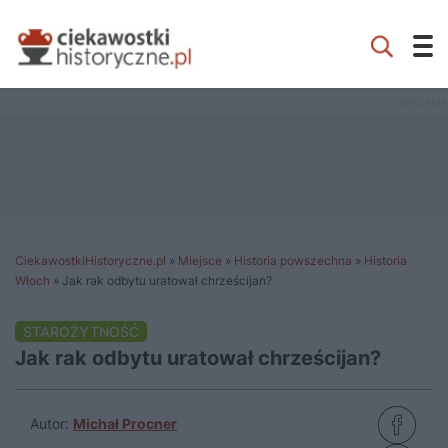
CiekawostkiHistoryczne.pl
»
Miejsce
»
Historia powszechna
»
Historia
Włoch
»
Jak rak odbytu uratował chrześcijan?
STAROŻYTNOŚĆ
Jak rak odbytu uratował chrześcijan?
Autor:
Michał Procner