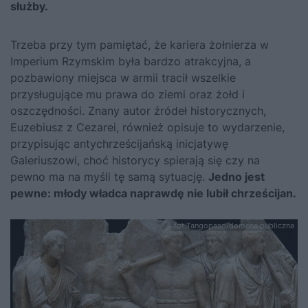
służby.
Trzeba przy tym pamiętać, że kariera żołnierza w
Imperium Rzymskim była bardzo atrakcyjna, a
pozbawiony miejsca w armii tracił wszelkie
przysługujące mu prawa do ziemi oraz żołd i
oszczędności. Znany autor źródeł historycznych,
Euzebiusz z Cezarei, również opisuje to wydarzenie,
przypisując antychrześcijańską inicjatywę
Galeriuszowi, choć historycy spierają się czy na
pewno ma na myśli tę samą sytuację.
Jedno jest
pewne: młody władca naprawdę nie lubił chrześcijan.
fot.Tangopaso/domena publiczna