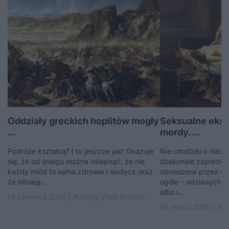
Oddziały greckich hoplitów mogły
Seksualne eksc
...
mordy. ...
Podróże kształcą? I to jeszcze jak! Okazuje
Nie chodziło o niezl
się, że od śniegu można oślepnąć, że nie
doskonale zaprezent
każdy miód to samo zdrowie i słodycz oraz
obnoszone przez dzie
że istnieją...
ogóle – odzianych ni
albo i...
18 czerwca 2020 | Autorzy:
Piotr Dróżdż
16 marca 2020 | Aut