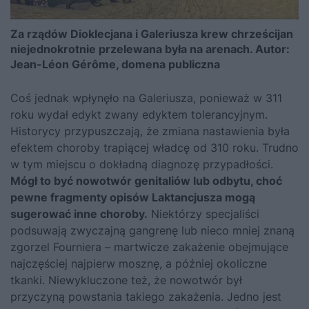
Za rządów Dioklecjana i Galeriusza krew chrześcijan
niejednokrotnie przelewana była na arenach. Autor:
Jean-Léon Gérôme
, domena publiczna
Coś jednak wpłynęło na Galeriusza, ponieważ w 311
roku wydał edykt zwany edyktem tolerancyjnym.
Historycy przypuszczają, że zmiana nastawienia była
efektem choroby trapiącej władcę od 310 roku. Trudno
w tym miejscu o dokładną diagnozę przypadłości.
Mógł to być nowotwór genitaliów lub odbytu, choć
pewne fragmenty opisów Laktancjusza mogą
sugerować inne choroby.
Niektórzy specjaliści
podsuwają zwyczajną gangrenę lub nieco mniej znaną
zgorzel Fourniera – martwicze zakażenie obejmujące
najczęściej najpierw mosznę, a później okoliczne
tkanki. Niewykluczone też, że nowotwór był
przyczyną powstania takiego zakażenia. Jedno jest