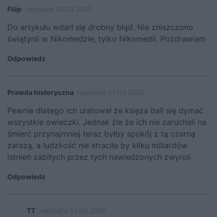
Filip
napisał/a 01.03.2020
Do artykułu wdarł się drobny błąd. Nie zniszczono
świątynii w Nikomedzie, tylko Nikomedii. Pozdrawiam
Odpowiedz
Prawda historyczna
napisał/a 01.03.2020
Pewnie dlatego ich uratował że księża bali się dymać
wszystkie owieczki. Jednak źle że ich nie zaruchali na
śmierć przynajmniej teraz byłby spokój z tą czarną
zarazą, a ludzkość nie straciła by kilku miliardów
istnień zabitych przez tych nawiedzonych zwyroli
Odpowiedz
TT
napisał/a 01.03.2020