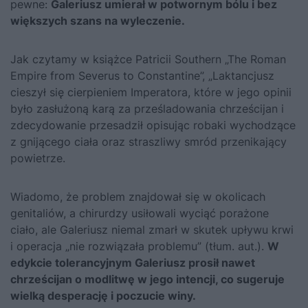
pewne:
Galeriusz umierał w potwornym bólu i bez
większych szans na wyleczenie.
Jak czytamy w książce Patricii Southern „The Roman
Empire from Severus to Constantine”, „Laktancjusz
cieszył się cierpieniem Imperatora, które w jego opinii
było zasłużoną karą za prześladowania chrześcijan i
zdecydowanie przesadził opisując robaki wychodzące
z gnijącego ciała oraz straszliwy smród przenikający
powietrze.
Wiadomo, że problem znajdował się w okolicach
genitaliów, a chirurdzy usiłowali wyciąć porażone
ciało, ale Galeriusz niemal zmarł w skutek upływu krwi
i operacja „nie rozwiązała problemu” (tłum. aut.).
W
edykcie tolerancyjnym Galeriusz prosił nawet
chrześcijan o modlitwę w jego intencji, co sugeruje
wielką desperację i poczucie winy.