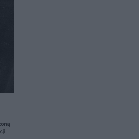
żoną
cji