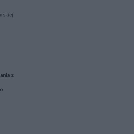
rskiej
ania z
ko