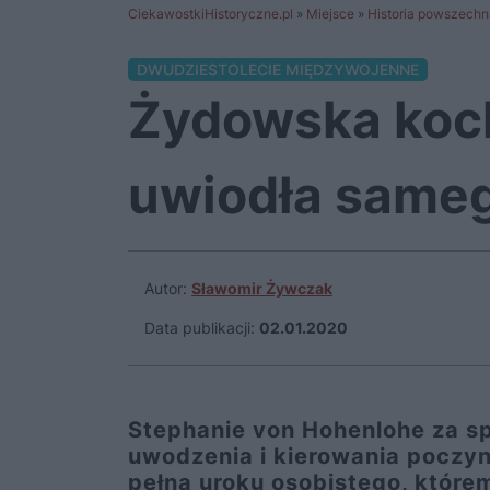
CiekawostkiHistoryczne.pl
»
Miejsce
»
Historia powszechn
DWUDZIESTOLECIE MIĘDZYWOJENNE
Żydowska koch
uwiodła sameg
Autor:
Sławomir Żywczak
Data publikacji:
02.01.2020
Stephanie von Hohenlohe za spr
uwodzenia i kierowania poczy
pełną uroku osobistego, którem