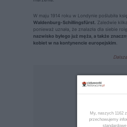
W maju 1914 roku w Londynie poślubiła ksi
Waldenburg-Schillingsfürst.
Zaledwie kilka
ponieważ uznała, że znalazła dla siebie rol
nazwisko byłego już męża, a także znaczn
kobiet w na kontynencie europejskim
.
My, naszych 1162 za
przechowujemy infor
standardowe 