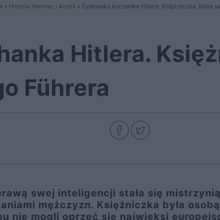
a
»
Historia Niemiec i Austrii
»
Żydowska kochanka Hitlera. Księżniczka, która u
anka Hitlera. Księż
o Führera
awą swej inteligencji stała się mistrzyni
naniami mężczyzn. Księżniczka była osobą
u nie mogli oprzeć się najwięksi europejs