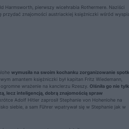
old Harmsworth, pierwszy wicehrabia Rothermere. Naziści
się przydać znajomości austriackiej księżniczki wśród wyspia
nlohe
wymusiła na swoim kochanku zorganizowanie spotk
 owym amantem księżniczki był kapitan Fritz Wiedemann,
ła ogromne wrażenie na kanclerzu Rzeszy.
Olśniła go nie tyl
, lecz inteligencją, dobrą znajomością spraw
krótce Adolf Hitler zaprosił Stephanie von Hohenlohe na
isko siebie, a sam Führer wpatrywał się w Stephanie jak w