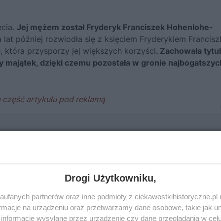
ęcia.
Jej mężem został Fryderyk Franciszek Hohenlohe-
 lat później rozwiodła się z księciem Fryderykiem Francisz
ę, która przysporzy jej większych korzyści
. Zachowała tytuł
y majątek, dzięki czemu pozostała w gronie najbogatszyc
Drogi Użytkowniku,
ufanych partnerów oraz inne podmioty z ciekawostkihistoryczne.pl
macje na urządzeniu oraz przetwarzamy dane osobowe, takie jak unik
informacje wysyłane przez urządzenie czy dane przeglądania w cel