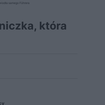
wiodła samego Führera
niczka, która
ą
cy