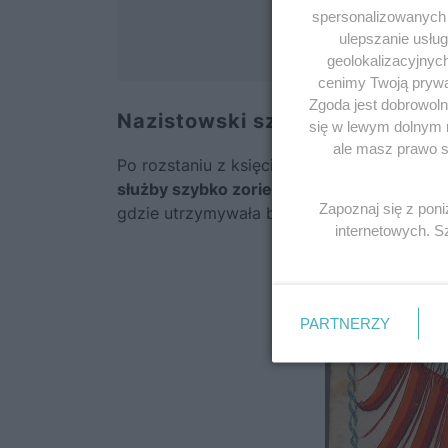
spersonalizowanych r
ulepszanie usłu
geolokalizacyjnyc
cenimy Twoją prywat
Zgoda jest dobrowoln
Nazistowski szpieg
się w lewym dolnym 
ale masz prawo sp
Po rozstaniu z księciem von Hohenlohe po
służby szybko zorientowały się w sytuacji i 
Zapoznaj się z pon
gdzie utrzymywała bliskie relacje z angiel
internetowych. 
PARTNERZY