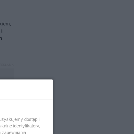
kiem,
 i
h
 uzyskujemy dostęp i
alne identyfikatory,
u zapewniania