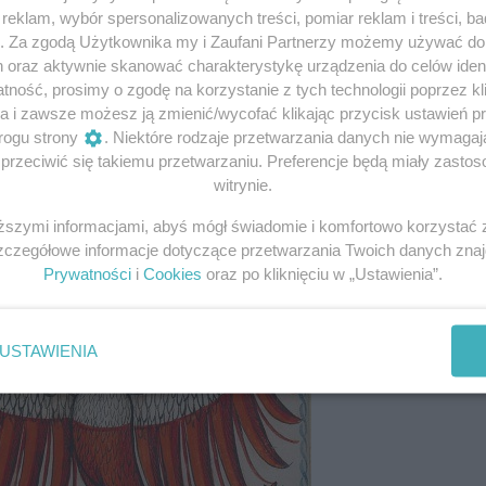
eklam, wybór spersonalizowanych treści, pomiar reklam i treści, b
g. Za zgodą Użytkownika my i Zaufani Partnerzy możemy używać d
h oraz aktywnie skanować charakterystykę urządzenia do celów ident
ność, prosimy o zgodę na korzystanie z tych technologii poprzez kli
a i zawsze możesz ją zmienić/wycofać klikając przycisk ustawień p
rogu strony
. Niektóre rodzaje przetwarzania danych nie wymaga
rzeciwić się takiemu przetwarzaniu. Preferencje będą miały zastoso
stanowiła zostać paryskim szpiegiem nazistów.
Francuskie
witrynie.
wydaliły ją z kraju.
Stephanie przeprowadziła się do Lond
iższymi informacjami, abyś mógł świadomie i komfortowo korzystać
ską śmietanką towarzyską.
Szczegółowe informacje dotyczące przetwarzania Twoich danych zna
Prywatności
i
Cookies
oraz po kliknięciu w „Ustawienia”.
USTAWIENIA