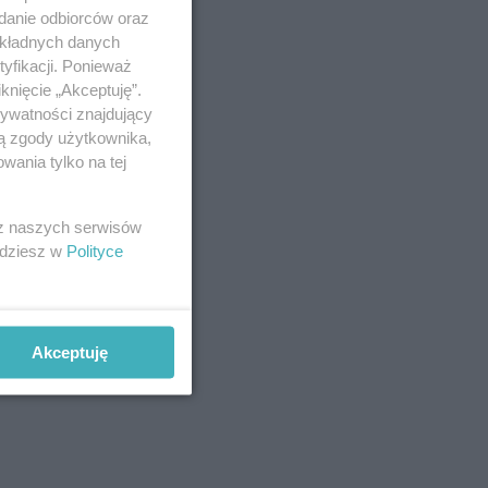
adanie odbiorców oraz
okładnych danych
yfikacji. Ponieważ
knięcie „Akceptuję”.
rywatności znajdujący
ją zgody użytkownika,
wania tylko na tej
ynu,
 z naszych serwisów
jdziesz w
Polityce
Akceptuję