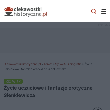
CiekawostkiHistoryczne.pl
»
Temat
»
Sylwetki i biografie
»
Życie
uczuciowe i fantazje erotyczne Sienkiewicza
XIX WIEK
Życie uczuciowe i fantazje erotyczne
Sienkiewicza