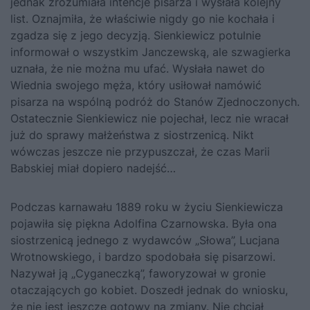
jednak zrozumiała intencje pisarza i wysłała kolejny
list. Oznajmiła, że właściwie nigdy go nie kochała i
zgadza się z jego decyzją. Sienkiewicz potulnie
informował o wszystkim Janczewską, ale szwagierka
uznała, że nie można mu ufać. Wysłała nawet do
Wiednia swojego męża, który usiłował namówić
pisarza na wspólną podróż do Stanów Zjednoczonych.
Ostatecznie Sienkiewicz nie pojechał, lecz nie wracał
już do sprawy małżeństwa z siostrzenicą. Nikt
wówczas jeszcze nie przypuszczał, że czas Marii
Babskiej miał dopiero nadejść…
Podczas karnawału 1889 roku w życiu Sienkiewicza
pojawiła się piękna Adolfina Czarnowska. Była ona
siostrzenicą jednego z wydawców „Słowa”, Lucjana
Wrotnowskiego, i bardzo spodobała się pisarzowi.
Nazywał ją „Cyganeczką”, faworyzował w gronie
otaczających go kobiet. Doszedł jednak do wniosku,
że nie jest jeszcze gotowy na zmiany. Nie chciał