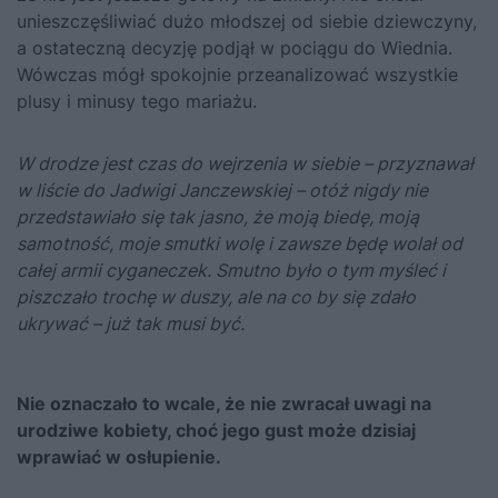
unieszczęśliwiać dużo młodszej od siebie dziewczyny,
a ostateczną decyzję podjął w pociągu do Wiednia.
Wówczas mógł spokojnie przeanalizować wszystkie
plusy i minusy tego mariażu.
W drodze jest czas do wejrzenia w siebie – przyznawał
w liście do Jadwigi Janczewskiej – otóż nigdy nie
przedstawiało się tak jasno, że moją biedę, moją
samotność, moje smutki wolę i zawsze będę wolał od
całej armii cyganeczek. Smutno było o tym myśleć i
piszczało trochę w duszy, ale
na co by się zdało
ukrywać – już tak musi być.
Nie oznaczało to wcale, że nie zwracał uwagi na
urodziwe kobiety, choć jego gust może dzisiaj
wprawiać w osłupienie.