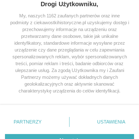
Drogi Użytkowniku,
My, naszych 1162 zaufanych partnerów oraz inne
podmioty z ciekawostkihistoryczne.pl uzyskujemy dostęp i
SERWIS
przechowujemy informacje na urządzeniu oraz
przetwarzamy dane osobowe, takie jak unikalne
SPOŁECZNOŚĆ
identyfikatory, standardowe informacje wysyłane przez
WSPÓŁPRACA
urządzenie czy dane przeglądania w celu zapewniania
spersonalizowanych reklam, wybór spersonalizowanych
KONTAKT
treści, pomiar reklam i treści, badanie odbiorców oraz
ulepszanie usług. Za zgodą Użytkownika my i Zaufani
Partnerzy możemy używać dokładnych danych
geolokalizacyjnych oraz aktywnie skanować
ODWIEDŹ RÓWNIEŻ:
charakterystykę urządzenia do celów identyfikacji.
Ponieważ cenimy Twoją prywatność, prosimy o zgodę na
korzystanie z tych technologii poprzez kliknięcie
„Akceptuję”. Zgoda jest dobrowolna i zawsze możesz ją
zmienić/wycofać klikając przycisk ustawień prywatności
PARTNERZY
USTAWIENIA
znajdujący się w lewym dolnym rogu strony
. Niektóre
Lubimyczytac.pl • Największy serwis o
książkach
Twojahistoria.pl • Historia jakiej nie znasz
rodzaje przetwarzania danych nie wymagają zgody
użytkownika, ale masz prawo sprzeciwić się takiemu