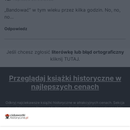
„Bandować” w tym wieku przez kilka godzin. No, no,
no…
Odpowiedz
Jeśli chcesz zgłosić
literówkę lub błąd ortograficzny
kliknij TUTAJ
.
Przeglądaj książki historyczne w
najlepszych cenach
Odkryj najciekawsze książki historyczne w atrakcyjnych cenach. Sekcja
powstała we współpracy z Lubimyczytac.pl, największą społecznością
miłośników literatury w Polsce – dzięki temu możesz wybierać spośród
tytułów najwyżej ocenianych przez czytelników.