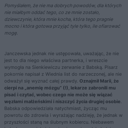
Pomyślałem, że nie ma dobrych powodów, dla których
nie miałbym oddać tego, co ze mnie zostało,
dziewczynie, która mnie kocha, która tego pragnie
mocno i która gotowa przyjąć tyle tylko, ile ofiarować
mogę.
Janczewska jednak nie ustępowała, uważając, że nie
jest to dla niego właściwa partnerka, i wreszcie
wymogła na Sienkiewiczu zerwanie z Babską. Pisarz
pokornie napisał z Wiednia list do narzeczonej, ale nie
odważył się wyznać całej prawdy.
Oznajmił Marii, że
cierpi na „anemię mózgu” (!), lekarze zabronili mu
pisać i czytać, wobec czego nie może się wiązać
węzłami małżeńskimi i niszczyć życia drugiej osobie
.
Babska odpowiedziała natychmiast, życząc mu
powrotu do zdrowia i wyrażając nadzieję, że jednak w
przyszłości staną na ślubnym kobiercu. Niebawem