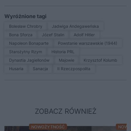
Wyróżnione tagi
Bolesław Chrobry
Jadwiga Andegaweńska
Bona Sforza
Józef Stalin
Adolf Hitler
Napoleon Bonaparte
Powstanie warszawskie (1944)
Starożytny Rzym
Historia PRL
Dynastia Jagiellonów
Majowie
Krzysztof Kolumb
Husaria
sanacja
II Rzeczpospolita
ZOBACZ RÓWNIEŻ
NOWOŻYTNOŚĆ
NOWO