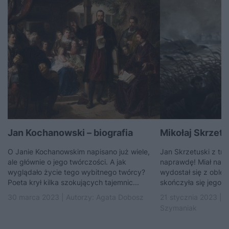
Jan Kochanowski – biografia
Mikołaj Skrzet
O Janie Kochanowskim napisano już wiele,
Jan Skrzetuski z tryl
ale głównie o jego twórczości. A jak
naprawdę! Miał na im
wyglądało życie tego wybitnego twórcy?
wydostał się z oblę
Poeta krył kilka szokujących tajemnic...
skończyła się jego m
30 marca 2023 | Autorzy:
Agata Dobosz
21 stycznia 2023 | 
Szymaniak