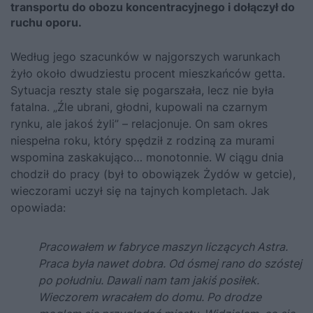
transportu do obozu koncentracyjnego i dołączył do
ruchu oporu.
Według jego szacunków w najgorszych warunkach
żyło około dwudziestu procent mieszkańców getta.
Sytuacja reszty stale się pogarszała, lecz nie była
fatalna. „Źle ubrani, głodni, kupowali na czarnym
rynku, ale jakoś żyli” – relacjonuje. On sam okres
niespełna roku, który spędził z rodziną za murami
wspomina zaskakująco… monotonnie. W ciągu dnia
chodził do pracy (był to obowiązek Żydów w getcie),
wieczorami uczył się na tajnych kompletach. Jak
opowiada:
Pracowałem w fabryce maszyn liczących Astra.
Praca była nawet dobra. Od ósmej rano do szóstej
po południu. Dawali nam tam jakiś posiłek.
Wieczorem wracałem do domu. Po drodze