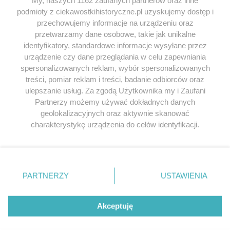
podmioty z ciekawostkihistoryczne.pl uzyskujemy dostęp i
SERWIS
przechowujemy informacje na urządzeniu oraz
przetwarzamy dane osobowe, takie jak unikalne
SPOŁECZNOŚĆ
identyfikatory, standardowe informacje wysyłane przez
urządzenie czy dane przeglądania w celu zapewniania
WSPÓŁPRACA
spersonalizowanych reklam, wybór spersonalizowanych
KONTAKT
treści, pomiar reklam i treści, badanie odbiorców oraz
ulepszanie usług. Za zgodą Użytkownika my i Zaufani
Partnerzy możemy używać dokładnych danych
geolokalizacyjnych oraz aktywnie skanować
charakterystykę urządzenia do celów identyfikacji.
ODWIEDŹ RÓWNIEŻ:
Ponieważ cenimy Twoją prywatność, prosimy o zgodę na
korzystanie z tych technologii poprzez kliknięcie
„Akceptuję”. Zgoda jest dobrowolna i zawsze możesz ją
zmienić/wycofać klikając przycisk ustawień prywatności
PARTNERZY
USTAWIENIA
znajdujący się w lewym dolnym rogu strony
. Niektóre
Lubimyczytac.pl • Największy serwis o
książkach
Twojahistoria.pl • Historia jakiej nie znasz
rodzaje przetwarzania danych nie wymagają zgody
użytkownika, ale masz prawo sprzeciwić się takiemu
Akceptuję
przetwarzaniu. Preferencje będą miały zastosowania tylko
© 2026 CIEKAWOSTKIHISTORYCZNE.PL. ALL RIGHTS
na tej witrynie.