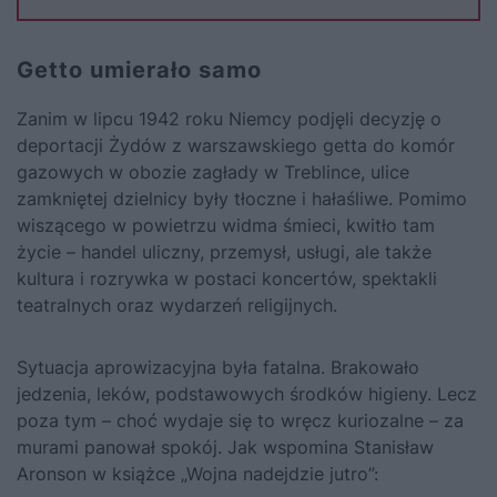
Getto umierało samo
Zanim w lipcu 1942 roku Niemcy podjęli decyzję o
deportacji Żydów z warszawskiego getta do komór
gazowych w obozie zagłady w Treblince, ulice
zamkniętej dzielnicy były tłoczne i hałaśliwe. Pomimo
wiszącego w powietrzu widma śmieci, kwitło tam
życie – handel uliczny, przemysł, usługi, ale także
kultura i rozrywka w postaci koncertów, spektakli
teatralnych oraz wydarzeń religijnych.
Sytuacja aprowizacyjna była fatalna. Brakowało
jedzenia, leków, podstawowych środków higieny. Lecz
poza tym – choć wydaje się to wręcz kuriozalne – za
murami panował spokój. Jak wspomina Stanisław
Aronson w książce „
Wojna nadejdzie jutro
”: