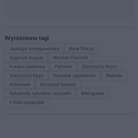
Wyróżnione tagi
Jadwiga Andegaweńska
Bona Sforza
Zygmunt August
Winston Churchill
II wojna światowa
patronat
Starożytny Rzym
Starożytny Egipt
Dynastia Jagiellonów
Majowie
Aztekowie
Krzysztof Kolumb
Katastrofy naturalne i wypadki
Wikingowie
II Rzeczpospolita