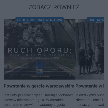
ZOBACZ RÓWNIEŻ
DRUGA WOJNA ŚWIATOWA
DRUGA WO
Powstanie w getcie warszawskim
Powstanie w N
Pistolety przeciw artylerii. Koktajle Mołotowa
Młodzi Żydzi buntow
przeciw miotaczom ognia. W ostatnim
Niemcom i chcieli w
bohaterskim zrywie powstańcy z getta
pierwszych powstań