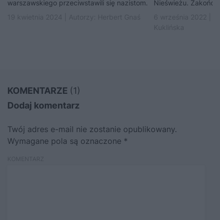
warszawskiego przeciwstawili się nazistom.
Nieświeżu. Zakończył
19 kwietnia 2024 | Autorzy:
Herbert Gnaś
6 września 2022 | A
Kuklińska
KOMENTARZE
(1)
Dodaj komentarz
Twój adres e-mail nie zostanie opublikowany.
Wymagane pola są oznaczone
*
KOMENTARZ