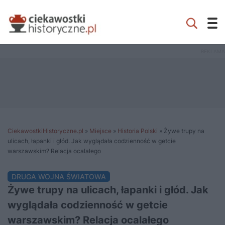
CiekawostkiHistoryczne.pl
»
Miejsce
»
Historia Polski
»
Żywe trupy na
ulicach, łapanki i głód. Jak wyglądała codzienność w getcie
warszawskim? Relacja ocalałego
DRUGA WOJNA ŚWIATOWA
Żywe trupy na ulicach, łapanki i głód. Jak
wyglądała codzienność w getcie
warszawskim? Relacja ocalałego