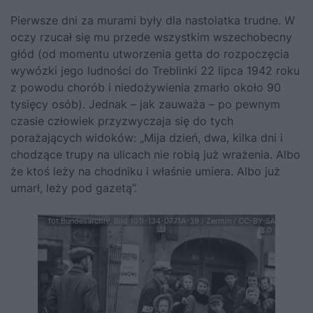
Pierwsze dni za murami były dla nastolatka trudne. W
oczy rzucał się mu przede wszystkim wszechobecny
głód (od momentu utworzenia getta do rozpoczęcia
wywózki jego ludności do Treblinki
22 lipca
1942 roku
z powodu chorób i niedożywienia zmarło około 90
tysięcy osób). Jednak – jak zauważa – po pewnym
czasie człowiek przyzwyczaja się do tych
porażających widoków: „Mija dzień, dwa, kilka dni i
chodzące trupy na ulicach nie robią już wrażenia. Albo
że ktoś leży na chodniku i właśnie umiera. Albo już
umarł, leży pod gazetą”.
fot.Bundesarchiv, Bild 101I-134-0771A-39 / Zermin / CC-BY-SA
3.0