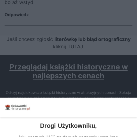
bo aż wstyd
Odpowiedz
Jeśli chcesz zgłosić
literówkę lub błąd ortograficzny
kliknij TUTAJ
.
Przeglądaj książki historyczne w
najlepszych cenach
Odkryj najciekawsze książki historyczne w atrakcyjnych cenach. Sekcja
powstała we współpracy z Lubimyczytac.pl, największą społecznością
miłośników literatury w Polsce – dzięki temu możesz wybierać spośród
tytułów najwyżej ocenianych przez czytelników.
Drogi Użytkowniku,
My, naszych 1162 zaufanych partnerów oraz inne