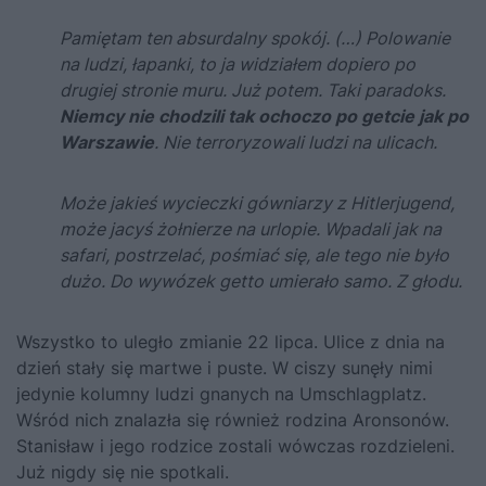
Pamiętam ten absurdalny spokój. (…) Polowanie
na ludzi, łapanki, to ja widziałem dopiero po
drugiej stronie muru. Już potem. Taki paradoks.
Niemcy nie chodzili tak ochoczo po getcie jak po
Warszawie
. Nie terroryzowali ludzi na ulicach.
Może jakieś wycieczki gówniarzy z Hitlerjugend,
może jacyś żołnierze na urlopie. Wpadali jak na
safari, postrzelać, pośmiać się, ale tego nie było
dużo. Do wywózek getto umierało samo. Z głodu.
Wszystko to uległo zmianie 22 lipca. Ulice z dnia na
dzień stały się martwe i puste. W ciszy sunęły nimi
jedynie kolumny ludzi gnanych na Umschlagplatz.
Wśród nich znalazła się również rodzina Aronsonów.
Stanisław i jego rodzice zostali wówczas rozdzieleni.
Już nigdy się nie spotkali.