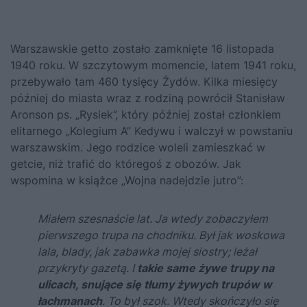
Warszawskie getto zostało zamknięte
16 listopada
1940 roku. W szczytowym momencie, latem 1941 roku,
przebywało tam 460 tysięcy Żydów. Kilka miesięcy
później do miasta wraz z rodziną powrócił Stanisław
Aronson ps. „Rysiek”, który później został członkiem
elitarnego „Kolegium A” Kedywu i walczył w powstaniu
warszawskim. Jego rodzice woleli zamieszkać w
getcie, niż trafić do któregoś z obozów. Jak
wspomina w książce „
Wojna nadejdzie jutro
”:
Miałem szesnaście lat. Ja wtedy zobaczyłem
pierwszego trupa na chodniku. Był jak woskowa
lala, blady, jak zabawka mojej siostry; leżał
przykryty gazetą. I
takie same żywe trupy na
ulicach, snujące się tłumy żywych trupów w
łachmanach
. To był szok. Wtedy skończyło się