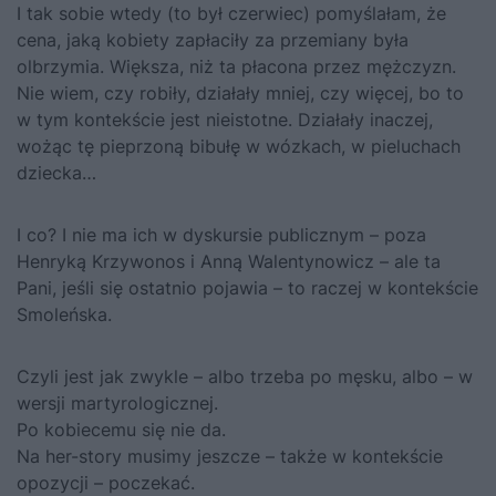
I tak sobie wtedy (to był czerwiec) pomyślałam, że
cena, jaką kobiety zapłaciły za przemiany była
olbrzymia. Większa, niż ta płacona przez mężczyzn.
Nie wiem, czy robiły, działały mniej, czy więcej, bo to
w tym kontekście jest nieistotne. Działały inaczej,
wożąc tę pieprzoną bibułę w wózkach, w pieluchach
dziecka…
I co? I nie ma ich w dyskursie publicznym – poza
Henryką Krzywonos i Anną Walentynowicz – ale ta
Pani, jeśli się ostatnio pojawia – to raczej w kontekście
Smoleńska.
Czyli jest jak zwykle – albo trzeba po męsku, albo – w
wersji martyrologicznej.
Po kobiecemu się nie da.
Na her-story musimy jeszcze – także w kontekście
opozycji – poczekać.