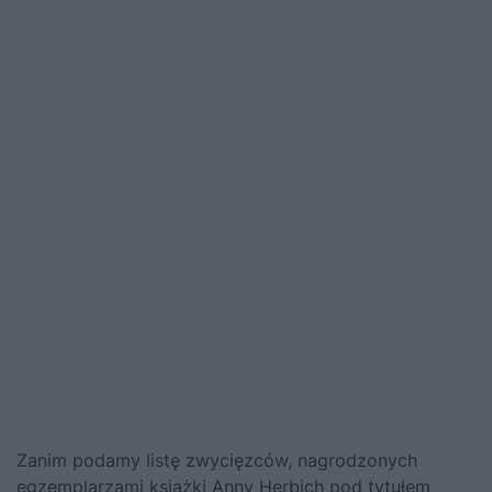
Zanim podamy listę zwycięzców, nagrodzonych
egzemplarzami książki Anny Herbich pod tytułem