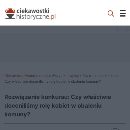
CiekawostkiHistoryczne.pl
»
Wszystkie wpisy
»
Rozwiązanie konkursu:
Czy właściwie doceniliśmy rolę kobiet w obaleniu komuny?
Rozwiązanie konkursu: Czy właściwie
doceniliśmy rolę kobiet w obaleniu
komuny?