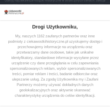
Odkryj najciekawsze książki historyczne w atrakcyjnych cenach. Sekcja
powstała we współpracy z Lubimyczytac.pl, największą społecznością
miłośników literatury w Polsce – dzięki temu możesz wybierać spośród
tytułów najwyżej ocenianych przez czytelników.
Drogi Użytkowniku,
My, naszych 1162 zaufanych partnerów oraz inne
podmioty z ciekawostkihistoryczne.pl uzyskujemy dostęp i
SERWIS
przechowujemy informacje na urządzeniu oraz
przetwarzamy dane osobowe, takie jak unikalne
SPOŁECZNOŚĆ
identyfikatory, standardowe informacje wysyłane przez
WSPÓŁPRACA
urządzenie czy dane przeglądania w celu zapewniania
spersonalizowanych reklam, wybór spersonalizowanych
KONTAKT
treści, pomiar reklam i treści, badanie odbiorców oraz
ulepszanie usług. Za zgodą Użytkownika my i Zaufani
Partnerzy możemy używać dokładnych danych
geolokalizacyjnych oraz aktywnie skanować
ODWIEDŹ RÓWNIEŻ:
charakterystykę urządzenia do celów identyfikacji.
Ponieważ cenimy Twoją prywatność, prosimy o zgodę na
korzystanie z tych technologii poprzez kliknięcie