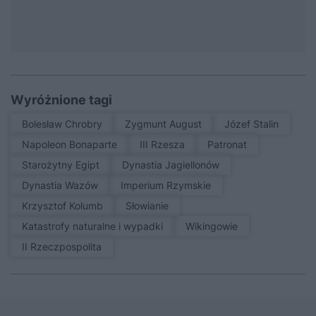
Wyróżnione tagi
Bolesław Chrobry
Zygmunt August
Józef Stalin
Napoleon Bonaparte
III Rzesza
patronat
Starożytny Egipt
Dynastia Jagiellonów
Dynastia Wazów
Imperium Rzymskie
Krzysztof Kolumb
Słowianie
Katastrofy naturalne i wypadki
Wikingowie
II Rzeczpospolita