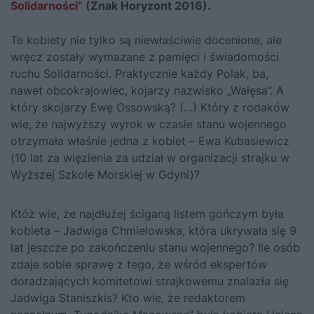
Solidarności”
(Znak Horyzont 2016).
Te kobiety nie tylko są niewłaściwie docenione, ale
wręcz zostały wymazane z pamięci i świadomości
ruchu Solidarności. Praktycznie każdy Polak, ba,
nawet obcokrajowiec, kojarzy nazwisko „Wałęsa”. A
który skojarzy Ewę Ossowską? (…) Który z rodaków
wie, że najwyższy wyrok w czasie stanu wojennego
otrzymała właśnie jedna z kobiet – Ewa Kubasiewicz
(10 lat za więzienia za udział w organizacji strajku w
Wyższej Szkole Morskiej w Gdyni)?
Któż wie, że najdłużej ściganą listem gończym była
kobieta – Jadwiga Chmielowska, która ukrywała się 9
lat jeszcze po zakończeniu stanu wojennego? Ile osób
zdaje sobie sprawę z tego, że wśród ekspertów
doradzających komitetowi strajkowemu znalazła się
Jadwiga Staniszkis? Kto wie, że redaktorem