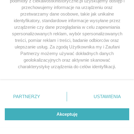
podmioty z ciekawostkihistoryczne.pl uzyskujemy dostęp i
SERWIS
przechowujemy informacje na urządzeniu oraz
przetwarzamy dane osobowe, takie jak unikalne
SPOŁECZNOŚĆ
identyfikatory, standardowe informacje wysyłane przez
urządzenie czy dane przeglądania w celu zapewniania
WSPÓŁPRACA
spersonalizowanych reklam, wybór spersonalizowanych
treści, pomiar reklam i treści, badanie odbiorców oraz
KONTAKT
ulepszanie usług. Za zgodą Użytkownika my i Zaufani
Partnerzy możemy używać dokładnych danych
geolokalizacyjnych oraz aktywnie skanować
charakterystykę urządzenia do celów identyfikacji.
ODWIEDŹ RÓWNIEŻ:
Ponieważ cenimy Twoją prywatność, prosimy o zgodę na
korzystanie z tych technologii poprzez kliknięcie
„Akceptuję”. Zgoda jest dobrowolna i zawsze możesz ją
zmienić/wycofać klikając przycisk ustawień prywatności
PARTNERZY
USTAWIENIA
znajdujący się w lewym dolnym rogu strony
. Niektóre
Lubimyczytac.pl • Największy serwis o
rodzaje przetwarzania danych nie wymagają zgody
książkach
Twojahistoria.pl • Historia jakiej nie znasz
użytkownika, ale masz prawo sprzeciwić się takiemu
Akceptuję
przetwarzaniu. Preferencje będą miały zastosowania tylko
na tej witrynie.
© 2026 CIEKAWOSTKIHISTORYCZNE.PL. ALL RIGHTS
RESERVED.