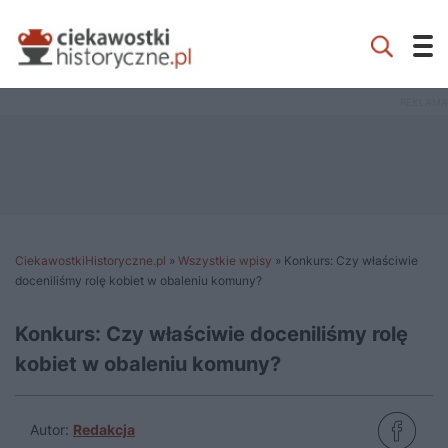
CiekawostkiHistoryczne.pl
»
Wszystkie wpisy
»
Konkurs: Czy właściwie
doceniliśmy rolę kobiet w obaleniu komuny?
Konkurs: Czy właściwie doceniliśmy rolę
kobiet w obaleniu komuny?
Autor:
Redakcja