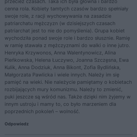
przecież czasach. Taka ich była główna i bardzo
cenna rola. Kobiety tamtych czasów bardzo spełniały
swoje role, z racji wychowywania na zasadzie
patriarchatu mężczyzn (w dzisiejszych czasach
patriarchat jest to nie do pomyślenia). Grupa kobiet
wychodziła ponad swoje role i bardzo słusznie. Ramię
w ramię stawała z mężczyznami do walki o inne jutro.
Henryka Krzywonos, Anna Walentynowicz, Alina
Pieńkowska, Helena Łuczywo, Joanna Szczęsna, Ewa
Kulik, Anna Dodziuk, Anna Bikont, Zofia Bydlińska,
Małgorzata Pawlicka i wiele innych. Należy im się
pamięć na wieki. Nie należycie pamiętamy o kobietach
rozbijających mury komunizmu. Należy to zmienić,
puki jeszcze są wśród nas. Także dzięki nim żyjemy w
innym ustroju i mamy to, co było marzeniem dla
poprzednich pokoleń – wolność.
Odpowiedz