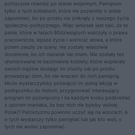
politycznie również po stanie wojennym. Pamiętam
tylko o tych kobietach, które nie pozwoliły o sobie
zapomnieć, bo po prostu nie zniknęły z naszego życia
społeczno-politycznego. Więc wniosek jest taki, że te
panie, które w latach 80dziesiątych walczyły o prawa
pracownicze, lepsze życie i wolność słowa, a które
potem zeszły ze sceny, nie zostały właściwie
docenione, bo ich nazwisk nie znam. Nie zostały też
uhonorowane te bezimienne kobiety, które wspierały
swoich mężów dodając im otuchy lub po prostu
prowadząc dom, bo nie wracam do nich pamięcią.
Może wystarczyłoby poświęcić im jedną lekcję w
podręczniku do historii, przygotować interesujący
program im poświęcony i na każdym kroku podkreślać
z uporem maniaka, że bez nich nie byłoby wolnej
Polski? Patriotyzmu powinno uczyć się na wzorach. A
o tych wystarczy tylko pamiętać lub jak kto woli, o
tych nie wolno zapominać.