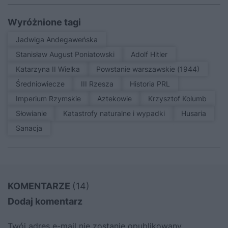
Wyróżnione tagi
Jadwiga Andegaweńska
Stanisław August Poniatowski
Adolf Hitler
Katarzyna II Wielka
Powstanie warszawskie (1944)
średniowiecze
III Rzesza
Historia PRL
Imperium Rzymskie
Aztekowie
Krzysztof Kolumb
Słowianie
Katastrofy naturalne i wypadki
Husaria
sanacja
KOMENTARZE
(14)
Dodaj komentarz
Twój adres e-mail nie zostanie opublikowany.