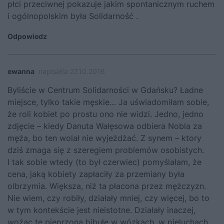
płci przeciwnej pokazuje jakim spontanicznym ruchem
i ogólnopolskim była Solidarność .
Odpowiedz
ewanna
napisał/a 27.10.2016
Byliście w Centrum Solidarności w Gdańsku? Ładne
miejsce, tylko takie męskie… Ja uświadomiłam sobie,
że roli kobiet po prostu ono nie widzi. Jedno, jedno
zdjęcie – kiedy Danuta Wałęsowa odbiera Nobla za
męża, bo ten wolał nie wyjeżdżać. Z synem – ktory
dziś zmaga się z szeregiem problemów osobistych.
I tak sobie wtedy (to był czerwiec) pomyślałam, że
cena, jaką kobiety zapłaciły za przemiany była
olbrzymia. Większa, niż ta płacona przez mężczyzn.
Nie wiem, czy robiły, działały mniej, czy więcej, bo to
w tym kontekście jest nieistotne. Działały inaczej,
wożąc tę pieprzoną bibułę w wózkach, w pieluchach