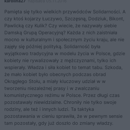
karolina27
napisał/a 05.11.2016
Pamięta się tylko wielkich przywódców Solidarności. A
czy ktoś kojarzy Łuczywo, Szczęsną, Dodziuk, Bikont,
Pawlicką czy Kulik? Czy wiecie, że nazywały siebie
Damską Grupą Operacyjną? Każda z nich zaistniała
mocno w kulturalnym i społecznym życiu kraju, ale nie
zajęły się później polityką. Solidarność była
wyjątkowo tradycyjna w modelu życia w Polsce, gdzie
kobiety nie rywalizowały z mężczyznami, tylko ich
wspierały. Władza i siła kobiet to temat tabu. Szkoda,
że mało kobiet było obecnych podczas obrad
Okrągłego Stołu, a miały kluczowy udział w w
tworzeniu niezależnej prasy i w zwalczaniu
komunistycznego reżimu w Polsce. Przez długi czas
pozostawały niewidzialne. Chroniły nie tylko swoje
rodziny, ale też i innych ludzi. Ta taktyka
pozostawania w cieniu sprawiła, że w pewnym sensie
tam pozostały, gdy już doszło do zmiany władzy.