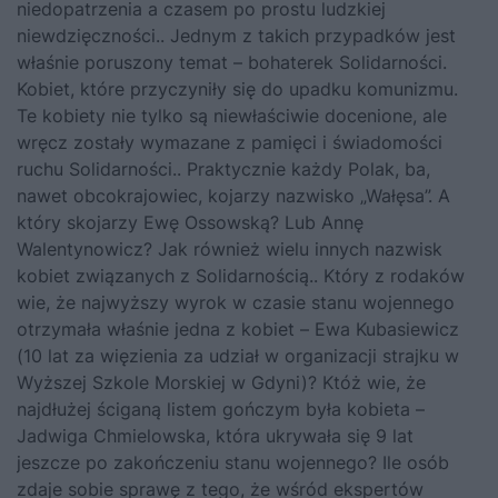
niedopatrzenia a czasem po prostu ludzkiej
niewdzięczności.. Jednym z takich przypadków jest
właśnie poruszony temat – bohaterek Solidarności.
Kobiet, które przyczyniły się do upadku komunizmu.
Te kobiety nie tylko są niewłaściwie docenione, ale
wręcz zostały wymazane z pamięci i świadomości
ruchu Solidarności.. Praktycznie każdy Polak, ba,
nawet obcokrajowiec, kojarzy nazwisko „Wałęsa”. A
który skojarzy Ewę Ossowską? Lub Annę
Walentynowicz? Jak również wielu innych nazwisk
kobiet związanych z Solidarnością.. Który z rodaków
wie, że najwyższy wyrok w czasie stanu wojennego
otrzymała właśnie jedna z kobiet – Ewa Kubasiewicz
(10 lat za więzienia za udział w organizacji strajku w
Wyższej Szkole Morskiej w Gdyni)? Któż wie, że
najdłużej ściganą listem gończym była kobieta –
Jadwiga Chmielowska, która ukrywała się 9 lat
jeszcze po zakończeniu stanu wojennego? Ile osób
zdaje sobie sprawę z tego, że wśród ekspertów