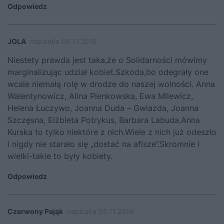
Odpowiedz
JOLA
napisał/a 05.11.2016
Niestety prawda jest taka,że o Solidarności mówimy
marginalizując udział kobiet.Szkoda,bo odegrały one
wcale niemałą rolę w drodze do naszej wolności. Anna
Walentynowicz, Alina Pienkowska, Ewa Milewicz,
Helena Łuczywo, Joanna Duda – Gwiazda, Joanna
Szczęsna, Elżbieta Potrykus, Barbara Labuda.Anna
Kurska to tylko niektóre z nich.Wiele z nich już odeszło
i nigdy nie starało się „dostać na afisze”.Skromnie i
wielki-takie to były kobiety.
Odpowiedz
Czerwony Pająk
napisał/a 05.11.2016