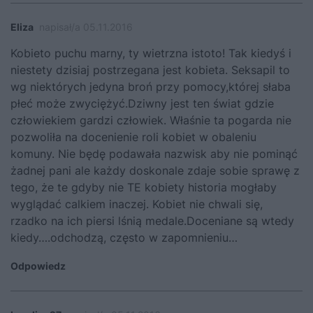
Eliza
napisał/a 05.11.2016
Kobieto puchu marny, ty wietrzna istoto! Tak kiedyś i
niestety dzisiaj postrzegana jest kobieta. Seksapil to
wg niektórych jedyna broń przy pomocy,której słaba
płeć może zwyciężyć.Dziwny jest ten świat gdzie
człowiekiem gardzi człowiek. Właśnie ta pogarda nie
pozwoliła na docenienie roli kobiet w obaleniu
komuny. Nie będę podawała nazwisk aby nie pominąć
żadnej pani ale każdy doskonale zdaje sobie sprawę z
tego, że te gdyby nie TE kobiety historia mogłaby
wyglądać calkiem inaczej. Kobiet nie chwali się,
rzadko na ich piersi lśnią medale.Doceniane są wtedy
kiedy….odchodzą, często w zapomnieniu…
Odpowiedz