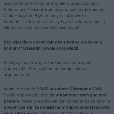
książki Anny Herbich pod tytułem
„Dziewczyny z
Solidarności”.
Fundatorem nagród jest wydawnictwo
Znak Horyzont. Wybierzemy najciekawsze
komentarze, których autorzy wykażą się największą
wiedzą i najlepiej uzasadnią swój wybór.
Czy właściwie doceniliśmy rolę kobiet w obaleniu
komuny? Uzasadnij swoją odpowiedź.
Pamiętajcie, że w tym konkursie nie ma złych
odpowiedzi. O wszystkim decyduje jakość
argumentacji!
Konkurs trwa do
23:59 w sobotę 5 listopada 2016.
Swoje odpowiedzi piszcie
w komentarzach pod tym
postem
. Przed opublikowaniem komentarza na stronie
upewnijcie się, że podaliście w odpowiedniej rubryce
swój adres e-mail
(jest on widoczny tylko dla