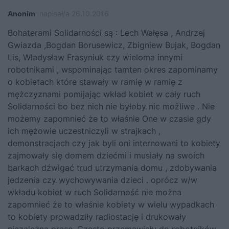
Anonim
napisał/a 26.10.2016
Bohaterami Solidarności są : Lech Wałęsa , Andrzej
Gwiazda ,Bogdan Borusewicz, Zbigniew Bujak, Bogdan
Lis, Władysław Frasyniuk czy wieloma innymi
robotnikami , wspominając tamten okres zapominamy
o kobietach które stawały w ramię w ramię z
mężczyznami pomijając wkład kobiet w cały ruch
Solidarności bo bez nich nie byłoby nic możliwe . Nie
możemy zapomnieć że to właśnie One w czasie gdy
ich mężowie uczestniczyli w strajkach ,
demonstracjach czy jak byli oni internowani to kobiety
zajmowały się domem dziećmi i musiały na swoich
barkach dźwigać trud utrzymania domu , zdobywania
jedzenia czy wychowywania dzieci . oprócz w/w
wkładu kobiet w ruch Solidarność nie można
zapomnieć że to właśnie kobiety w wielu wypadkach
to kobiety prowadziły radiostację i drukowały