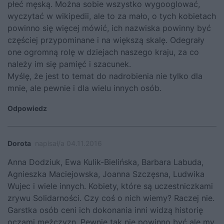
płeć męską. Można sobie wszystko wygooglować,
wyczytać w wikipedii, ale to za mało, o tych kobietach
powinno się więcej mówić, ich nazwiska powinny być
częściej przypominane i na większą skalę. Odegrały
one ogromną rolę w dziejach naszego kraju, za co
należy im się pamięć i szacunek.
Myślę, że jest to temat do nadrobienia nie tylko dla
mnie, ale pewnie i dla wielu innych osób.
Odpowiedz
Dorota
napisał/a 04.11.2016
Anna Dodziuk, Ewa Kulik-Bielińska, Barbara Labuda,
Agnieszka Maciejowska, Joanna Szczęsna, Ludwika
Wujec i wiele innych. Kobiety, które są uczestniczkami
zrywu Solidarności. Czy coś o nich wiemy? Raczej nie.
Garstka osób ceni ich dokonania inni widzą historię
oczami mężczyzn. Pewnie tak nie powinno być ale my