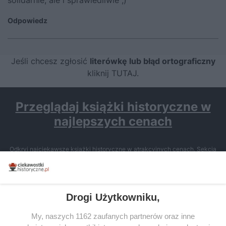
solidarnie, ale i sprawiedliwie ;)
Odpowiedz
Jeśli chcesz zgłosić
literówkę lub błąd ortograficzny
kliknij TUTAJ
.
Przeglądaj książki historyczne w
najlepszych cenach
Odkryj najciekawsze książki historyczne w atrakcyjnych cenach. Sekcja
powstała we współpracy z Lubimyczytac.pl, największą społecznością
miłośników literatury w Polsce – dzięki temu możesz wybierać spośród
tytułów najwyżej ocenianych przez czytelników.
Drogi Użytkowniku,
My, naszych 1162 zaufanych partnerów oraz inne