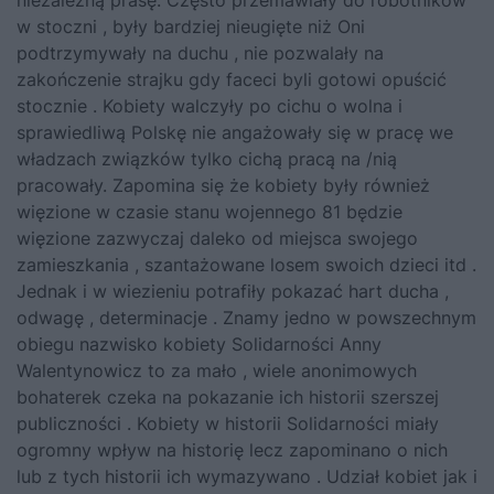
niezależną prasę. Często przemawiały do robotników
w stoczni , były bardziej nieugięte niż Oni
podtrzymywały na duchu , nie pozwalały na
zakończenie strajku gdy faceci byli gotowi opuścić
stocznie . Kobiety walczyły po cichu o wolna i
sprawiedliwą Polskę nie angażowały się w pracę we
władzach związków tylko cichą pracą na /nią
pracowały. Zapomina się że kobiety były również
więzione w czasie stanu wojennego 81 będzie
więzione zazwyczaj daleko od miejsca swojego
zamieszkania , szantażowane losem swoich dzieci itd .
Jednak i w wiezieniu potrafiły pokazać hart ducha ,
odwagę , determinacje . Znamy jedno w powszechnym
obiegu nazwisko kobiety Solidarności Anny
Walentynowicz to za mało , wiele anonimowych
bohaterek czeka na pokazanie ich historii szerszej
publiczności . Kobiety w historii Solidarności miały
ogromny wpływ na historię lecz zapominano o nich
lub z tych historii ich wymazywano . Udział kobiet jak i