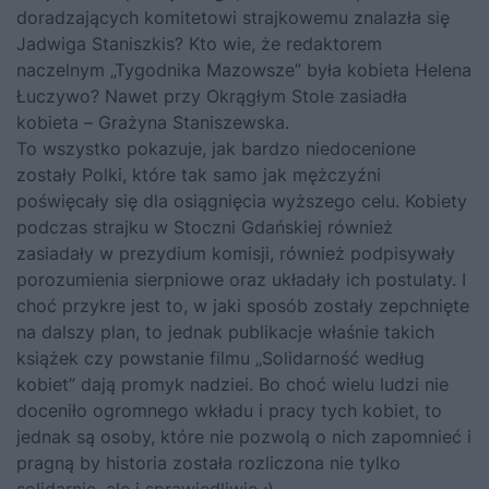
doradzających komitetowi strajkowemu znalazła się
Jadwiga Staniszkis? Kto wie, że redaktorem
naczelnym „Tygodnika Mazowsze” była kobieta Helena
Łuczywo? Nawet przy Okrągłym Stole zasiadła
kobieta – Grażyna Staniszewska.
To wszystko pokazuje, jak bardzo niedocenione
zostały Polki, które tak samo jak mężczyźni
poświęcały się dla osiągnięcia wyższego celu. Kobiety
podczas strajku w Stoczni Gdańskiej również
zasiadały w prezydium komisji, również podpisywały
porozumienia sierpniowe oraz układały ich postulaty. I
choć przykre jest to, w jaki sposób zostały zepchnięte
na dalszy plan, to jednak publikacje właśnie takich
książek czy powstanie filmu „Solidarność według
kobiet” dają promyk nadziei. Bo choć wielu ludzi nie
doceniło ogromnego wkładu i pracy tych kobiet, to
jednak są osoby, które nie pozwolą o nich zapomnieć i
pragną by historia została rozliczona nie tylko