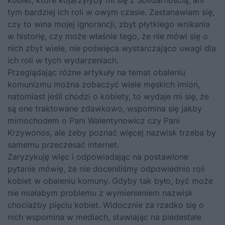
kobiet, które kojarzyłyby mi się z Solidarnością, ani
tym bardziej ich roli w owym czasie. Zastanawiam się,
czy to wina mojej ignorancji, zbyt płytkiego wnikania
w historię, czy może właśnie tego, że nie mówi się o
nich zbyt wiele, nie poświęca wystarczająco uwagi dla
ich roli w tych wydarzeniach.
Przeglądając różne artykuły na temat obaleniu
komunizmu można zobaczyć wiele męskich imion,
natomiast jeśli chodzi o kobiety, to wydaje mi się, że
są one traktowane zdawkowo, wspomina się jakby
mimochodem o Pani Walentynowicz czy Pani
Krzywonos, ale żeby poznać więcej nazwisk trzeba by
samemu przeczesać internet.
Zaryzykuję więc i odpowiadając na postawione
pytanie mówię, że nie doceniliśmy odpowiednio roli
kobiet w obaleniu komuny. Gdyby tak było, być może
nie miałabym problemu z wymienieniem nazwisk
chociażby pięciu kobiet. Widocznie za rzadko się o
nich wspomina w mediach, stawiając na piedestale