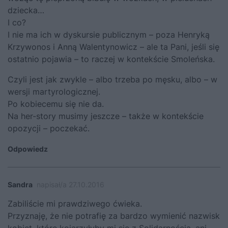
dziecka…
I co?
I nie ma ich w dyskursie publicznym – poza Henryką
Krzywonos i Anną Walentynowicz – ale ta Pani, jeśli się
ostatnio pojawia – to raczej w kontekście Smoleńska.
Czyli jest jak zwykle – albo trzeba po męsku, albo – w
wersji martyrologicznej.
Po kobiecemu się nie da.
Na her-story musimy jeszcze – także w kontekście
opozycji – poczekać.
Odpowiedz
Sandra
napisał/a 27.10.2016
Zabiliście mi prawdziwego ćwieka.
Przyznaję, że nie potrafię za bardzo wymienić nazwisk