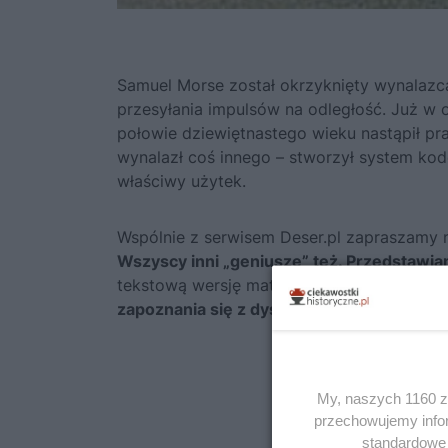
Samuel Morse został okrzyknięty wynalazcą
przesyłania impulsów na odległość. Już w o
połowie dziewiętnastego wieku nastąpił p
wynalazł coś innego – stworzył system kodow
właściwy użytek.
Wspólnie z serwisem Deser.pl zapraszamy 
Wszyscy inni „geniusze” też. Przedstaw
tekstową wersję materiału znajdziecie
TUT
zapoznania się z dyskusją pod filmem.
My, naszych 1160 za
przechowujemy infor
standardowe 