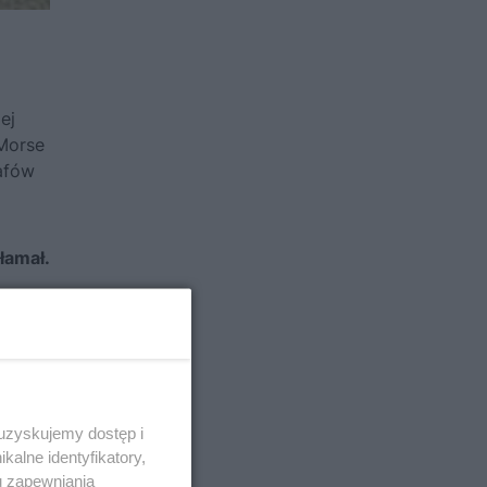
ej
Morse
rafów
łamał.
 uzyskujemy dostęp i
alne identyfikatory,
u zapewniania