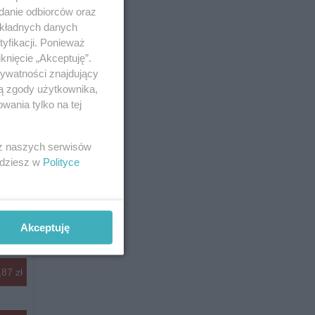
adanie odbiorców oraz
okładnych danych
yfikacji. Ponieważ
knięcie „Akceptuję”.
rywatności znajdujący
ją zgody użytkownika,
wania tylko na tej
 z naszych serwisów
jdziesz w
Polityce
Akceptuję