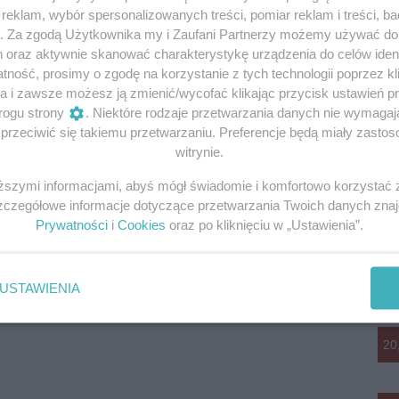
eklam, wybór spersonalizowanych treści, pomiar reklam i treści, b
g. Za zgodą Użytkownika my i Zaufani Partnerzy możemy używać d
h oraz aktywnie skanować charakterystykę urządzenia do celów ident
ność, prosimy o zgodę na korzystanie z tych technologii poprzez kli
a i zawsze możesz ją zmienić/wycofać klikając przycisk ustawień p
rogu strony
. Niektóre rodzaje przetwarzania danych nie wymaga
rzeciwić się takiemu przetwarzaniu. Preferencje będą miały zastoso
witrynie.
iższymi informacjami, abyś mógł świadomie i komfortowo korzystać
Szczegółowe informacje dotyczące przetwarzania Twoich danych zna
Prywatności
i
Cookies
oraz po kliknięciu w „Ustawienia”.
USTAWIENIA