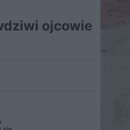
wdziwi ojcowie
k
 się