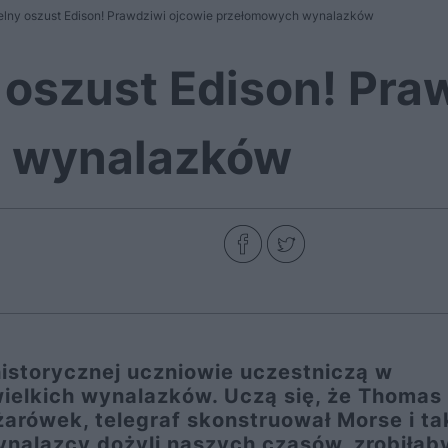
elny oszust Edison! Prawdziwi ojcowie przełomowych wynalazków
 oszust Edison! Pra
 wynalazków
istorycznej uczniowie uczestniczą w
ielkich wynalazków. Uczą się, że Thomas
żarówek, telegraf skonstruował Morse i ta
ynalazcy dożyli naszych czasów, zrobiłaby