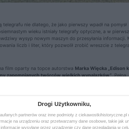
 telegrafu nie dlatego, że jako pierwszy wpadł na pomysł
siemnastym wieku istniały telegrafy optyczne, a w pierwsz
rawdziwy wysyp nowym maszyn do przesyłania informacji. 
ania liczb i liter, który pozwolił zrobić wreszcie z teleg
na film oparty na topce autorstwa
Marka Więcka
„Edison k
iamy zapomnianych twórców wielkich wynalazków”
. Pełną,
AJ
. Zapraszamy też do odwiedzenia
strony Deseru.pl i
Drogi Użytkowniku,
ufanych partnerów oraz inne podmioty z ciekawostkihistoryczne.pl
macje na urządzeniu oraz przetwarzamy dane osobowe, takie jak unik
informacje wysyłane przez urządzenie czy dane przeglądania w cel