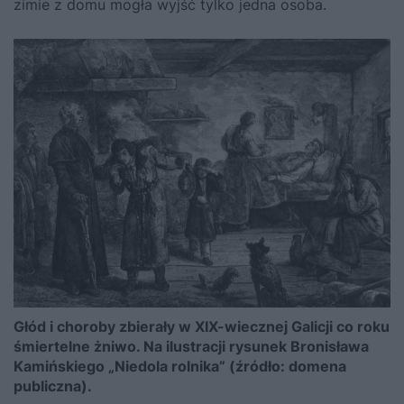
zimie z domu mogła wyjść tylko jedna osoba.
Głód i choroby zbierały w XIX-wiecznej Galicji co roku
śmiertelne żniwo. Na ilustracji rysunek Bronisława
Kamińskiego „Niedola rolnika” (źródło: domena
publiczna).