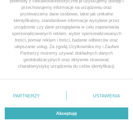
podmioty z ciekawostkihistoryczne.pl uzyskujemy dostęp i
2016
.
przechowujemy informacje na urządzeniu oraz
Mieczysław Czuma, Leszek Mazan,
Austriackie
przetwarzamy dane osobowe, takie jak unikalne
gadanie czyli Encyklopedia galicyjska
, Oficyna
identyfikatory, standardowe informacje wysyłane przez
urządzenie czy dane przeglądania w celu zapewniania
Wydawnicza Anabasis 2013.
spersonalizowanych reklam, wybór spersonalizowanych
Zbigniew Fras,
Galicja
, Wydawnictwo Dolnośląskie
treści, pomiar reklam i treści, badanie odbiorców oraz
1999.
ulepszanie usług. Za zgodą Użytkownika my i Zaufani
Walerian Kalinka,
Galicja i Kraków pod panowaniem
Partnerzy możemy używać dokładnych danych
austriackim. Wybór pism
, Księgarnia Akademicka
geolokalizacyjnych oraz aktywnie skanować
2001.
charakterystykę urządzenia do celów identyfikacji.
Martin Pollack,
Cesarz Ameryki. Wielka ucieczka z
Ponieważ cenimy Twoją prywatność, prosimy o zgodę na
Galicji
, Czarne 2011.
korzystanie z tych technologii poprzez kliknięcie
Stanisław Szczepanowski,
Nędza Galicyi w cyfrach i
„Akceptuję”. Zgoda jest dobrowolna i zawsze możesz ją
program energicznego rozwoju gospodarstwa
zmienić/wycofać klikając przycisk ustawień prywatności
PARTNERZY
USTAWIENIA
krajowego
, Gubrynowicz i Schmidt 1888.
znajdujący się w lewym dolnym rogu strony
. Niektóre
rodzaje przetwarzania danych nie wymagają zgody
użytkownika, ale masz prawo sprzeciwić się takiemu
Akceptuję
przetwarzaniu. Preferencje będą miały zastosowania tylko
na tej witrynie.