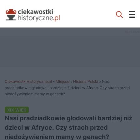
CiekawostkiHistoryczne.pl
»
Miejsce
»
Historia Polski
»
Nasi
pradziadkowie głodowali bardziej niż dzieci w Afryce. Czy strach przed
niedożywieniem mamy w genach?
XIX WIEK
Nasi pradziadkowie głodowali bardziej niż
dzieci w Afryce. Czy strach przed
niedożywieniem mamy w genach?