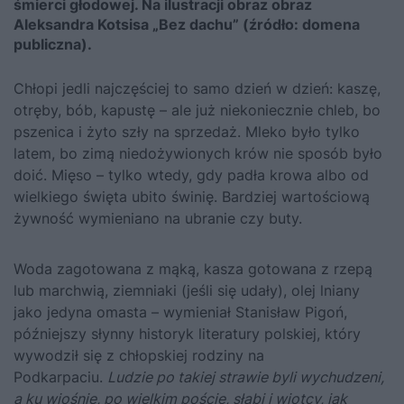
śmierci głodowej. Na ilustracji obraz obraz
Aleksandra Kotsisa „Bez dachu” (źródło: domena
publiczna).
Chłopi jedli najczęściej to samo dzień w dzień: kaszę,
otręby, bób, kapustę – ale już niekoniecznie chleb, bo
pszenica i żyto szły na sprzedaż. Mleko było tylko
latem, bo zimą niedożywionych krów nie sposób było
doić. Mięso – tylko wtedy, gdy padła krowa albo od
wielkiego święta ubito świnię. Bardziej wartościową
żywność wymieniano na ubranie czy buty.
Woda zagotowana z mąką, kasza gotowana z rzepą
lub marchwią, ziemniaki (jeśli się udały), olej lniany
jako jedyna omasta – wymieniał Stanisław Pigoń,
późniejszy słynny historyk literatury polskiej, który
wywodził się z chłopskiej rodziny na
Podkarpaciu.
Ludzie po takiej strawie byli wychudzeni,
a ku wiośnie, po wielkim poście, słabi i wiotcy, jak