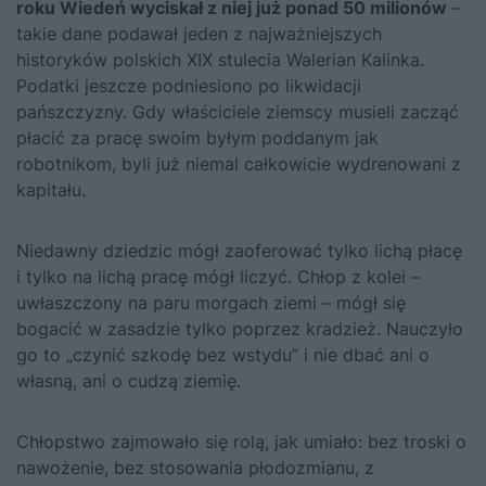
roku Wiedeń wyciskał z niej już ponad 50 milionów
–
takie dane podawał jeden z najważniejszych
historyków polskich XIX stulecia Walerian Kalinka.
Podatki jeszcze podniesiono po likwidacji
pańszczyzny. Gdy właściciele ziemscy musieli zacząć
płacić za pracę swoim byłym poddanym jak
robotnikom, byli już niemal całkowicie wydrenowani z
kapitału.
Niedawny dziedzic mógł zaoferować tylko lichą płacę
i tylko na lichą pracę mógł liczyć. Chłop z kolei –
uwłaszczony na paru morgach ziemi – mógł się
bogacić w zasadzie tylko poprzez kradzież. Nauczyło
go to „czynić szkodę bez wstydu” i nie dbać ani o
własną, ani o cudzą ziemię.
Chłopstwo zajmowało się rolą, jak umiało: bez troski o
nawożenie, bez stosowania płodozmianu, z