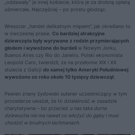
„oddawały” je innej kobiecie, która je za drobną opłatą
uśmiercała. Najczęściej – po prostu głodząc.
Wreszcie: „handel delikatnym mięsem”, jak określano to
w ówczesnej prasie.
Co bardziej atrakcyjne
dziewczęta były wyrywane z rodzin przymierających
głodem i wywożone do burdeli
w Nowym Jorku,
Buenos Aires czy Rio do Janeiro. Polski ekonomista
Leopold Caro, twierdził, że na przełomie XIX i XX
stulecia z Galicji
do samej tylko Ameryki Południowej
wywożono co roku około 10 tysięcy dziewcząt
.
Pewien znany żydowski sutener uczestniczący w tym
procederze uważał, że to działalność w zasadzie
charytatywna – bo przecież
u nas taka durna
dziewucha nie ma nawet co włożyć do gęby i musi
chodzić w brudnych łachmanach
.