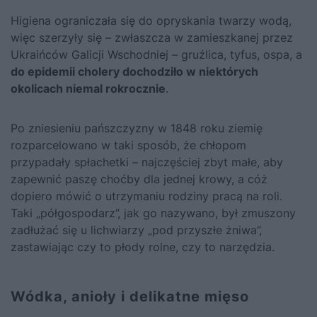
Higiena ograniczała się do opryskania twarzy wodą,
więc szerzyły się – zwłaszcza w zamieszkanej przez
Ukraińców Galicji Wschodniej – gruźlica, tyfus, ospa, a
do epidemii cholery dochodziło w niektórych
okolicach niemal rokrocznie
.
Po zniesieniu pańszczyzny w 1848 roku ziemię
rozparcelowano w taki sposób, że chłopom
przypadały spłachetki – najczęściej zbyt małe, aby
zapewnić paszę choćby dla jednej krowy, a cóż
dopiero mówić o utrzymaniu rodziny pracą na roli.
Taki „półgospodarz”, jak go nazywano, był zmuszony
zadłużać się u lichwiarzy „pod przyszłe żniwa”,
zastawiając czy to płody rolne, czy to narzędzia.
Wódka, anioły i delikatne mięso