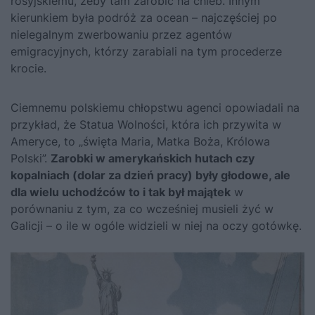
rosyjskiemu, żeby tam zarobić na chleb. Innym
kierunkiem była podróż za ocean – najczęściej po
nielegalnym zwerbowaniu przez agentów
emigracyjnych, którzy zarabiali na tym procederze
krocie.
Ciemnemu polskiemu chłopstwu agenci opowiadali na
przykład, że Statua Wolności, która ich przywita w
Ameryce, to „święta Maria, Matka Boża, Królowa
Polski”.
Zarobki w amerykańskich hutach czy
kopalniach (dolar za dzień pracy) były głodowe, ale
dla wielu uchodźców to i tak był majątek
w
porównaniu z tym, za co wcześniej musieli żyć w
Galicji – o ile w ogóle widzieli w niej na oczy gotówkę.