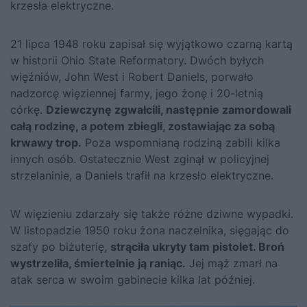
krzesła elektryczne.
21 lipca 1948 roku zapisał się wyjątkowo czarną kartą
w historii Ohio State Reformatory. Dwóch byłych
więźniów, John West i Robert Daniels, porwało
nadzorcę więziennej farmy, jego żonę i 20-letnią
córkę.
Dziewczynę zgwałcili, następnie zamordowali
całą rodzinę, a potem zbiegli, zostawiając za sobą
krwawy trop.
Poza wspomnianą rodziną zabili kilka
innych osób. Ostatecznie West zginął w policyjnej
strzelaninie, a Daniels trafił na krzesło elektryczne.
W więzieniu zdarzały się także różne dziwne wypadki.
W listopadzie 1950 roku żona naczelnika, sięgając do
szafy po biżuterię,
strąciła ukryty tam pistolet. Broń
wystrzeliła, śmiertelnie ją raniąc.
Jej mąż zmarł na
atak serca w swoim gabinecie kilka lat później.