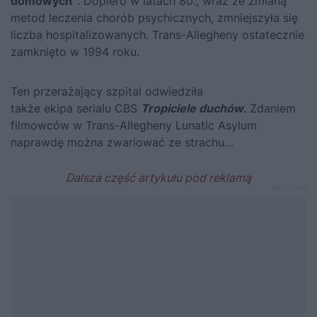
domowych”
. Dopiero w latach 80., wraz ze zmianą
metod leczenia chorób psychicznych, zmniejszyła się
liczba hospitalizowanych. Trans-Allegheny ostatecznie
zamknięto w 1994 roku.
Ten przerażający szpital odwiedziła
także ekipa serialu CBS
Tropiciele duchów
. Zdaniem
filmowców w Trans-Allegheny Lunatic Asylum
naprawdę można zwariować ze strachu…