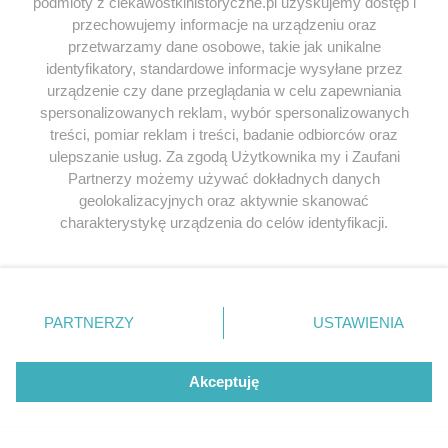
podmioty z ciekawostkihistoryczne.pl uzyskujemy dostęp i
przechowujemy informacje na urządzeniu oraz
przetwarzamy dane osobowe, takie jak unikalne
identyfikatory, standardowe informacje wysyłane przez
urządzenie czy dane przeglądania w celu zapewniania
spersonalizowanych reklam, wybór spersonalizowanych
NAZWA
*
treści, pomiar reklam i treści, badanie odbiorców oraz
ulepszanie usług. Za zgodą Użytkownika my i Zaufani
Partnerzy możemy używać dokładnych danych
geolokalizacyjnych oraz aktywnie skanować
E-MAIL
*
charakterystykę urządzenia do celów identyfikacji.
Ponieważ cenimy Twoją prywatność, prosimy o zgodę na
korzystanie z tych technologii poprzez kliknięcie
„Akceptuję”. Zgoda jest dobrowolna i zawsze możesz ją
zmienić/wycofać klikając przycisk ustawień prywatności
PARTNERZY
USTAWIENIA
znajdujący się w lewym dolnym rogu strony
. Niektóre
rodzaje przetwarzania danych nie wymagają zgody
użytkownika, ale masz prawo sprzeciwić się takiemu
Akceptuję
przetwarzaniu. Preferencje będą miały zastosowania tylko
Macc
napisał/a 11.01.2016
na tej witrynie.
Skoro bierzecie się za takie tematy, to może