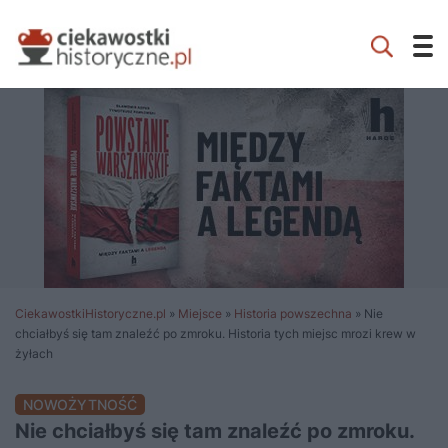
CiekawostkiHistoryczne.pl
»
Miejsce
»
Historia powszechna
»
Nie
chciałbyś się tam znaleźć po zmroku. Historia tych miejsc mrozi krew w
żyłach
NOWOŻYTNOŚĆ
Nie chciałbyś się tam znaleźć po zmroku.