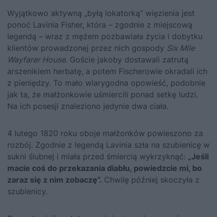
Wyjątkowo aktywną „byłą lokatorką” więzienia jest
ponoć Lavinia Fisher, która – zgodnie z miejscową
legendą – wraz z mężem pozbawiała życia i dobytku
klientów prowadzonej przez nich gospody
Six Mile
Wayfarer House
. Goście jakoby dostawali zatrutą
arszenikiem herbatę, a potem Fischerowie okradali ich
z pieniędzy. To mało wiarygodna opowieść, podobnie
jak ta, że małżonkowie uśmiercili ponad setkę ludzi.
Na ich posesji znaleziono jedynie dwa ciała.
4 lutego 1820 roku oboje małżonków powieszono za
rozbój. Zgodnie z legendą Lavinia szła na szubienicę w
sukni ślubnej i miała przed śmiercią wykrzyknąć:
„Jeśli
macie coś do przekazania diabłu, powiedzcie mi, bo
zaraz się z nim zobaczę”.
Chwilę później skoczyła z
szubienicy.