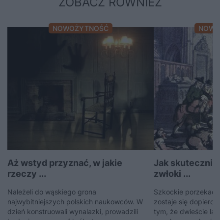
ZOBACZ RÓWNIEŻ
NOWOŻYTNOŚĆ
NOWO
Aż wstyd przyznać, w jakie
Jak skutecznie
rzeczy ...
zwłoki ...
Należeli do wąskiego grona
Szkockie porzekadło
najwybitniejszych polskich naukowców. W
zostaje się dopiero 
dzień konstruowali wynalazki, prowadzili
tym, że dwieście la