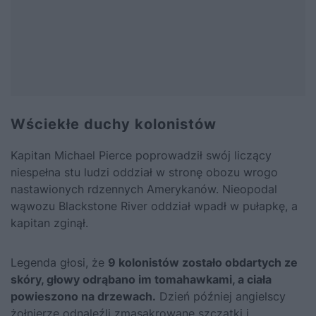
Wściekłe duchy kolonistów
Kapitan Michael Pierce poprowadził swój liczący
niespełna stu ludzi oddział w stronę obozu wrogo
nastawionych rdzennych Amerykanów. Nieopodal
wąwozu Blackstone River oddział wpadł w pułapkę, a
kapitan zginął.
Legenda głosi, że
9 kolonistów zostało obdartych ze
skóry, głowy odrąbano im tomahawkami, a ciała
powieszono na drzewach.
Dzień później angielscy
żołnierze odnaleźli zmasakrowane szczątki i