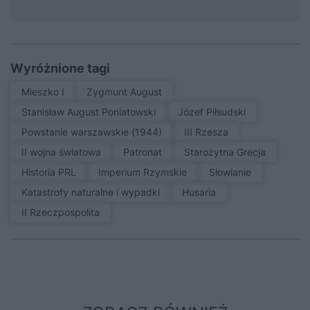
Wyróżnione tagi
Mieszko I
Zygmunt August
Stanisław August Poniatowski
Józef Piłsudski
Powstanie warszawskie (1944)
III Rzesza
II wojna światowa
patronat
Starożytna Grecja
Historia PRL
Imperium Rzymskie
Słowianie
Katastrofy naturalne i wypadki
Husaria
II Rzeczpospolita