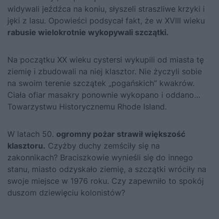
widywali jeźdźca na koniu, słyszeli straszliwe krzyki i
jęki z lasu. Opowieści podsycał fakt, że w XVIII wieku
rabusie wielokrotnie wykopywali szczątki.
Na początku XX wieku cystersi wykupili od miasta tę
ziemię i zbudowali na niej klasztor. Nie życzyli sobie
na swoim terenie szczątek „pogańskich” kwakrów.
Ciała ofiar masakry ponownie wykopano i oddano…
Towarzystwu Historycznemu Rhode Island.
W latach 50.
ogromny pożar strawił większość
klasztoru.
Czyżby duchy zemściły się na
zakonnikach? Braciszkowie wynieśli się do innego
stanu, miasto odzyskało ziemię, a szczątki wróciły na
swoje miejsce w 1976 roku. Czy zapewniło to spokój
duszom dziewięciu kolonistów?