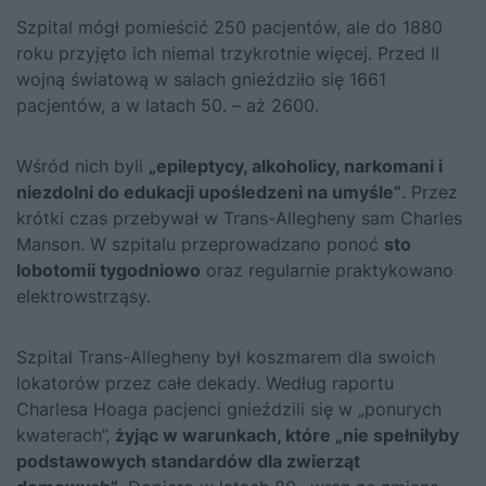
Szpital mógł pomieścić 250 pacjentów, ale do 1880
roku przyjęto ich niemal trzykrotnie więcej. Przed II
wojną światową w salach gnieździło się 1661
pacjentów, a w latach 50. – aż 2600.
Wśród nich byli
„epileptycy, alkoholicy, narkomani i
niezdolni do edukacji upośledzeni na umyśle”
. Przez
krótki czas przebywał w Trans-Allegheny sam Charles
Manson. W szpitalu przeprowadzano ponoć
sto
lobotomii tygodniowo
oraz regularnie praktykowano
elektrowstrząsy.
Szpital Trans-Allegheny był koszmarem dla swoich
lokatorów przez całe dekady. Według raportu
Charlesa Hoaga pacjenci gnieździli się w „ponurych
kwaterach”,
żyjąc w warunkach, które „nie spełniłyby
podstawowych standardów dla zwierząt