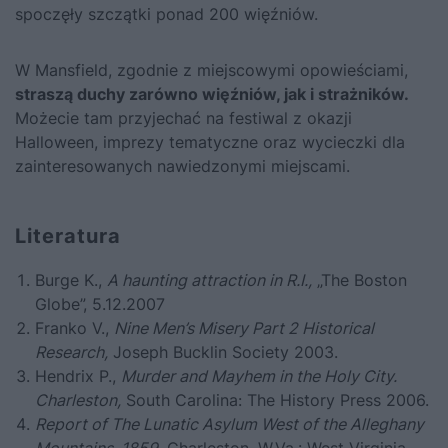
spoczęły szczątki ponad 200 więźniów.
W Mansfield, zgodnie z miejscowymi opowieściami,
straszą duchy zarówno więźniów, jak i strażników.
Możecie tam przyjechać na festiwal z okazji
Halloween, imprezy tematyczne oraz wycieczki dla
zainteresowanych nawiedzonymi miejscami.
Literatura
Burge K.,
A haunting attraction in R.I.,
„The Boston
Globe”, 5.12.2007
Franko V.,
Nine Men’s Misery Part 2 Historical
Research,
Joseph Bucklin Society 2003.
Hendrix P.,
Murder and Mayhem in the Holy City.
Charleston,
South Carolina: The History Press 2006.
Report of The Lunatic Asylum West of the Alleghany
Mountains, 1859,
Charleston, W.Va.: West Virginia