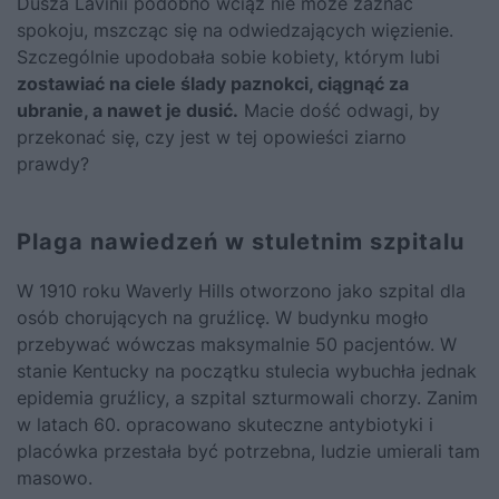
Dusza Lavinii podobno wciąż nie może zaznać
spokoju, mszcząc się na odwiedzających więzienie.
Szczególnie upodobała sobie kobiety, którym lubi
zostawiać na ciele ślady paznokci, ciągnąć za
ubranie, a nawet je dusić.
Macie dość odwagi, by
przekonać się, czy jest w tej opowieści ziarno
prawdy?
Plaga nawiedzeń w stuletnim szpitalu
W 1910 roku Waverly Hills otworzono jako szpital dla
osób chorujących na gruźlicę. W budynku mogło
przebywać wówczas maksymalnie 50 pacjentów. W
stanie Kentucky na początku stulecia wybuchła jednak
epidemia gruźlicy, a szpital szturmowali chorzy. Zanim
w latach 60. opracowano skuteczne antybiotyki i
placówka przestała być potrzebna, ludzie umierali tam
masowo.