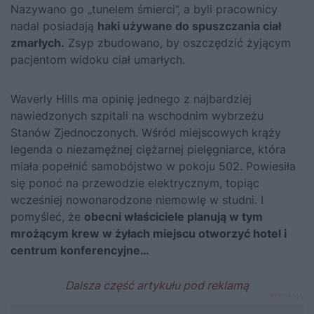
Nazywano go „tunelem śmierci”, a byli pracownicy
nadal posiadają
haki używane do spuszczania ciał
zmarłych.
Zsyp zbudowano, by oszczędzić żyjącym
pacjentom widoku ciał umarłych.
Waverly Hills ma opinię jednego z najbardziej
nawiedzonych szpitali na wschodnim wybrzeżu
Stanów Zjednoczonych. Wśród miejscowych krąży
legenda o niezamężnej ciężarnej pielęgniarce, która
miała popełnić samobójstwo w pokoju 502. Powiesiła
się ponoć na przewodzie elektrycznym, topiąc
wcześniej nowonarodzone niemowlę w studni. I
pomyśleć, że
obecni właściciele planują w tym
mrożącym krew w żyłach miejscu otworzyć hotel i
centrum konferencyjne…