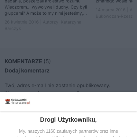
badania, poszerzali królestwo rozumu.
zmarłego wcale nie c
Wieczorem... wywoływali duchy. Czy byli
14 marca 2016 | Aut
głupcami? A może to my nimi jesteśmy,...
Bukowczan-Rzeszut
26 kwietnia 2016 | Autorzy:
Katarzyna
Barczyk
KOMENTARZE
(5)
Dodaj komentarz
Twój adres e-mail nie zostanie opublikowany.
Wymagane pola są oznaczone
*
KOMENTARZ
Drogi Użytkowniku,
My, naszych 1160 zaufanych partnerów oraz inne