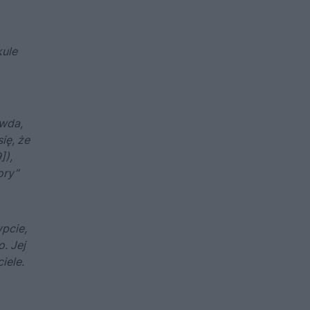
kule
awda,
ię, że
]),
ory”
pcie,
. Jej
iele.