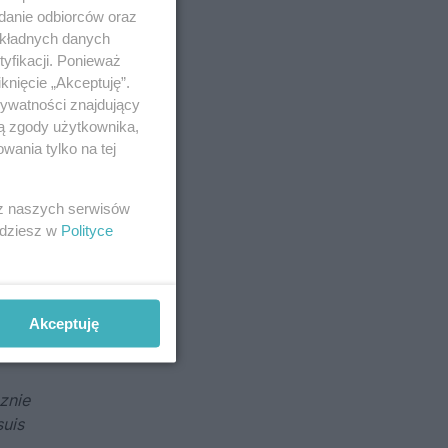
adanie odbiorców oraz
okładnych danych
yfikacji. Ponieważ
knięcie „Akceptuję”.
rywatności znajdujący
ją zgody użytkownika,
wania tylko na tej
 z naszych serwisów
jdziesz w
Polityce
ce H.
niej
zieli
Akceptuję
nie
łem,
znie
suis