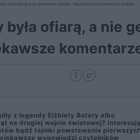
atory była ofiarą, a nie geniuszem zbrodni. Najciekawsze komentarze sierpnia
y była ofiarą, a nie
iekawsze komentarze
óły z legendy Elżbiety Batory albo
ąt na drugiej wojnie światowej? Interesuj
stów bądź tajniki powstawania pierwszyc
jciekawsze wypowiedzi czytelników