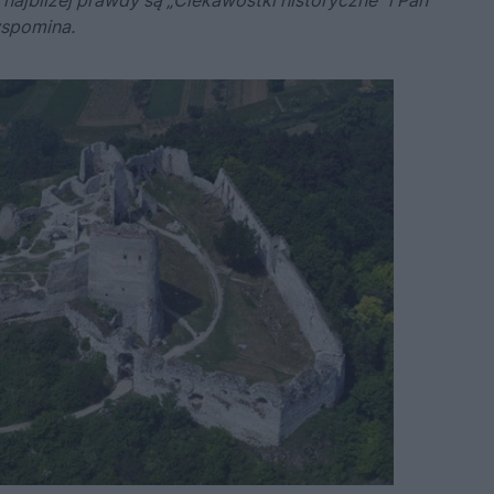
najbliżej prawdy są „Ciekawostki historyczne” i Pan
wspomina.