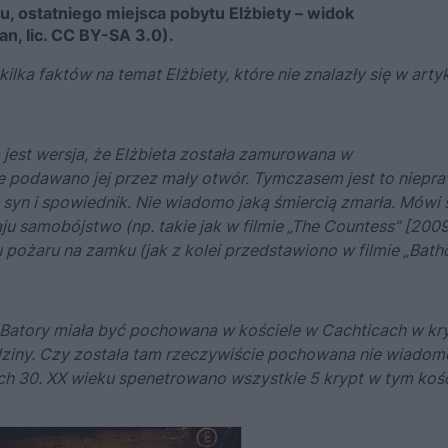
, ostatniego miejsca pobytu Elżbiety – widok
an, lic. CC BY-SA 3.0).
lka faktów na temat Elżbiety, które nie znalazły się w arty
a jest wersja, że Elżbieta została zamurowana w
e podawano jej przez mały otwór. Tymczasem jest to niepr
. syn i spowiednik. Nie wiadomo jaką śmiercią zmarła. Mówi s
aju samobójstwo (np. takie jak w filmie „The Countess” [2009
 pożaru na zamku (jak z kolei przedstawiono w filmie „Bath
 Batory miała być pochowana w kościele w Cachticach w kry
odziny. Czy została tam rzeczywiście pochowana nie wiadomo
ch 30. XX wieku spenetrowano wszystkie 5 krypt w tym kośc