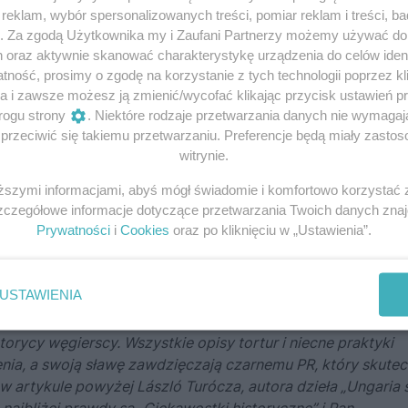
eklam, wybór spersonalizowanych treści, pomiar reklam i treści, b
g. Za zgodą Użytkownika my i Zaufani Partnerzy możemy używać d
h oraz aktywnie skanować charakterystykę urządzenia do celów ident
ność, prosimy o zgodę na korzystanie z tych technologii poprzez kli
eniusz zbrodni
a i zawsze możesz ją zmienić/wycofać klikając przycisk ustawień p
rogu strony
. Niektóre rodzaje przetwarzania danych nie wymaga
pirem. Wrobili ją!
rzeciwić się takiemu przetwarzaniu. Preferencje będą miały zastoso
witrynie.
iższymi informacjami, abyś mógł świadomie i komfortowo korzystać
Szczegółowe informacje dotyczące przetwarzania Twoich danych zna
Prywatności
i
Cookies
oraz po kliknięciu w „Ustawienia”.
je się do komentarza innej czytelniczki]
opiera się na książ
 wspólnego z prawdą historyczną. jest on raczej zbiorem m
hrabinie z Cachtic, czyli w myśl zasady – cokolwiek powied
USTAWIENIA
awet jeśli nie ma na to dowodów. Kąpiele we krwi, zamurowa
mi setek ofiar, narzędzia tortur – to wszystko jest wymys
torycy węgierscy. Wszystkie opisy tortur i niecne praktyki
enia, a swoją sławę zawdzięczają czarnemu PR, który skutec
artykule powyżej László Turócza, autora dzieła „Ungaria 