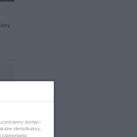
liśmy
i
 uzyskujemy dostęp i
alne identyfikatory,
u zapewniania