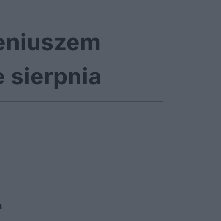
 geniuszem
 sierpnia
ą
h