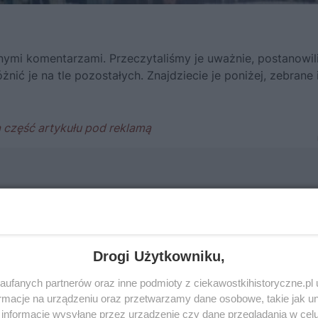
afnymi komentarzami. Przeczytaliśmy je uważnie, postanowi
nić je na tle pozostałych. Znajdziecie je poniżej, zebrane 
Drogi Użytkowniku,
ufanych partnerów oraz inne podmioty z ciekawostkihistoryczne.pl
macje na urządzeniu oraz przetwarzamy dane osobowe, takie jak unik
informacje wysyłane przez urządzenie czy dane przeglądania w cel