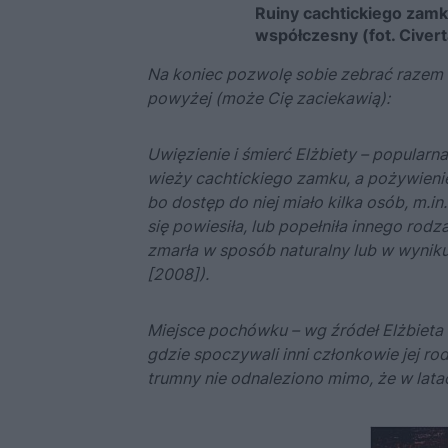
Ruiny cachtickiego zamku
współczesny (fot. Civert
Na koniec pozwolę sobie zebrać razem ki
powyżej (może Cię zaciekawią):
Uwięzienie i śmierć Elżbiety – popularn
wieży cachtickiego zamku, a pożywieni
bo dostęp do niej miało kilka osób, m.in
się powiesiła, lub popełniła innego rodz
zmarła w sposób naturalny lub w wyniku
[2008]).
Miejsce pochówku – wg źródeł Elżbieta
gdzie spoczywali inni członkowie jej r
trumny nie odnaleziono mimo, że w lata