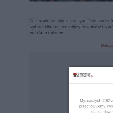
W sierpniu kolejny raz zasypaliście nas tr
wybrać kilka najcenniejszych wpisów i wyróż
pokrótce opisane.
My, naszych 1162 za
przechowujemy infor
standardowe 