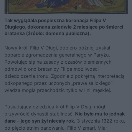
Tak wyglądała pospieszna koronacja Filipa V
Długiego, dokonana zaledwie 2 miesiące po śmierci
bratanka (źródło: domena publiczna).
Nowy król, Filip V Długi, dopiero później zyskał
poparcie zgromadzenia generalnego w Paryżu.
Powołując się na zasady z czasów plemiennych
odmówiło ono bratanicy Filipa możliwości
dziedziczenia tronu. Zgodnie z pokrętną interpretacją
odkopanego przez uczonych „prawa salickiego”
władza mogła przechodzić tylko w linii męskiej.
Posiadający dziedzica król Filip V Długi mógł
przywrócić dynastii stabilność.
Nie było mu to jednak
dane – jego syn żył niecały rok.
3 stycznia 1322 roku,
po pięcioletnim panowaniu, Filip V zmarł. Miał