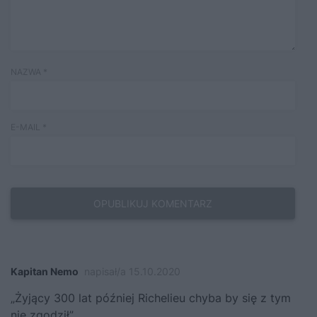
NAZWA
*
E-MAIL
*
Kapitan Nemo
napisał/a 15.10.2020
„Żyjący 300 lat później Richelieu chyba by się z tym
nie zgodził”