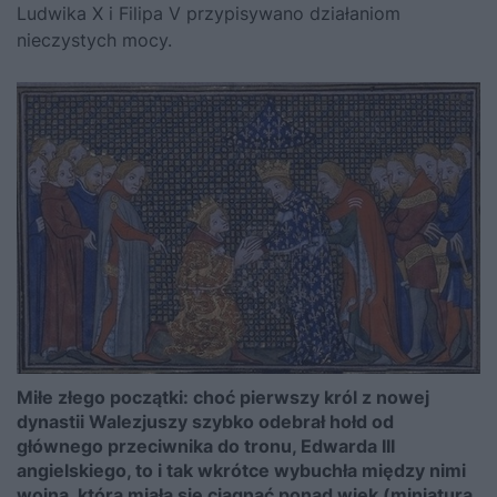
Ludwika X i Filipa V przypisywano działaniom
nieczystych mocy.
Miłe złego początki: choć pierwszy król z nowej
dynastii Walezjuszy szybko odebrał hołd od
głównego przeciwnika do tronu, Edwarda III
angielskiego, to i tak wkrótce wybuchła między nimi
wojna, która miała się ciągnąć ponad wiek (miniatura