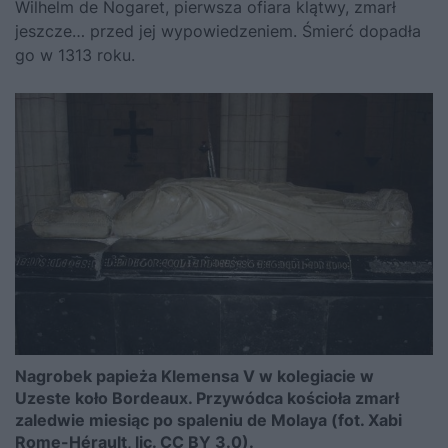
Wilhelm de Nogaret, pierwsza ofiara klątwy, zmarł
jeszcze… przed jej wypowiedzeniem. Śmierć dopadła
go w 1313 roku.
Nagrobek papieża Klemensa V w kolegiacie w
Uzeste koło Bordeaux. Przywódca kościoła zmarł
zaledwie miesiąc po spaleniu de Molaya (fot. Xabi
Rome-Hérault, lic. CC BY 3.0).