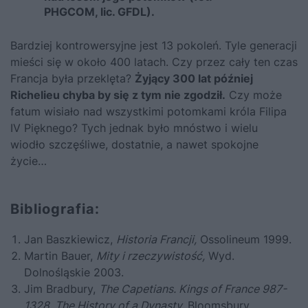
PHGCOM, lic. GFDL).
Bardziej kontrowersyjne jest 13 pokoleń. Tyle generacji
mieści się w około 400 latach. Czy przez cały ten czas
Francja była przeklęta?
Żyjący 300 lat później
Richelieu chyba by się z tym nie zgodził.
Czy może
fatum wisiało nad wszystkimi potomkami króla
Filipa
IV Pięknego
? Tych jednak było mnóstwo i wielu
wiodło szczęśliwe, dostatnie, a nawet spokojne
życie…
Bibliografia:
Jan Baszkiewicz,
Historia Francji,
Ossolineum 1999.
Martin Bauer,
Mity i rzeczywistość,
Wyd.
Dolnośląskie 2003.
Jim Bradbury,
The Capetians. Kings of France 987-
1328. The History of a Dynasty,
Bloomsbury