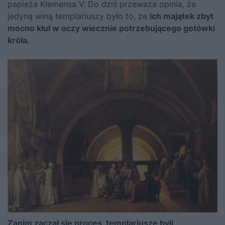
papieża Klemensa V. Do dziś przeważa opinia, że
jedyną winą templariuszy było to, że
ich majątek zbyt
mocno kłuł w oczy wiecznie potrzebującego gotówki
króla.
Zanim zaczął się proces, templariusze byli