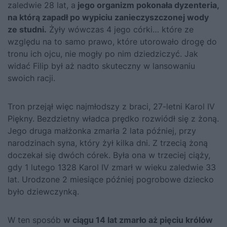
zaledwie 28 lat, a
jego organizm pokonała dyzenteria,
na którą zapadł po wypiciu zanieczyszczonej wody
ze studni.
Żyły wówczas 4 jego córki… które ze
względu na to samo prawo, które utorowało drogę do
tronu ich ojcu, nie mogły po nim dziedziczyć. Jak
widać Filip był aż nadto skuteczny w lansowaniu
swoich racji.
Tron przejął więc najmłodszy z braci, 27-letni Karol IV
Piękny. Bezdzietny władca prędko rozwiódł się z żoną.
Jego druga małżonka zmarła 2 lata później, przy
narodzinach syna, który żył kilka dni. Z trzecią żoną
doczekał się dwóch córek. Była ona w trzeciej ciąży,
gdy 1 lutego 1328 Karol IV zmarł w wieku zaledwie 33
lat. Urodzone 2 miesiące później pogrobowe dziecko
było dziewczynką.
W ten sposób
w ciągu 14 lat zmarło aż pięciu królów