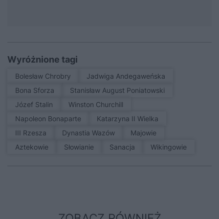
Wyróżnione tagi
Bolesław Chrobry
Jadwiga Andegaweńska
Bona Sforza
Stanisław August Poniatowski
Józef Stalin
Winston Churchill
Napoleon Bonaparte
Katarzyna II Wielka
III Rzesza
Dynastia Wazów
Majowie
Aztekowie
Słowianie
sanacja
Wikingowie
ZOBACZ RÓWNIEŻ