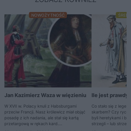
NOWOŻYTNOŚĆ
ŚRED
Jan Kazimierz Waza w więzieniu
Ile jest prawdy 
W XVII w. Polacy knuli z Habsburgami
Co stało się z lege
przeciw Francji. Nasz królewicz miał objąć
skarbem? Czy rycer
posadę z ich nadania, ale stał się kartą
byli heretykami i bl
przetargową w rękach kard....
strzegli – lub strzeg