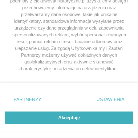
podmioty z ciekawostkihistoryczne.pl uzyskujemy dostęp i
przechowujemy informacje na urządzeniu oraz
przetwarzamy dane osobowe, takie jak unikalne
SERWIS
identyfikatory, standardowe informacje wysyłane przez
urządzenie czy dane przeglądania w celu zapewniania
SPOŁECZNOŚĆ
spersonalizowanych reklam, wybór spersonalizowanych
treści, pomiar reklam i treści, badanie odbiorców oraz
WSPÓŁPRACA
ulepszanie usług. Za zgodą Użytkownika my i Zaufani
Partnerzy możemy używać dokładnych danych
KONTAKT
geolokalizacyjnych oraz aktywnie skanować
charakterystykę urządzenia do celów identyfikacji.
Ponieważ cenimy Twoją prywatność, prosimy o zgodę na
korzystanie z tych technologii poprzez kliknięcie
ODWIEDŹ RÓWNIEŻ:
„Akceptuję”. Zgoda jest dobrowolna i zawsze możesz ją
zmienić/wycofać klikając przycisk ustawień prywatności
PARTNERZY
USTAWIENIA
znajdujący się w lewym dolnym rogu strony
. Niektóre
rodzaje przetwarzania danych nie wymagają zgody
użytkownika, ale masz prawo sprzeciwić się takiemu
Akceptuję
Lubimyczytac.pl • Największy serwis o
przetwarzaniu. Preferencje będą miały zastosowania tylko
książkach
Twojahistoria.pl • Historia jakiej nie znasz
na tej witrynie.