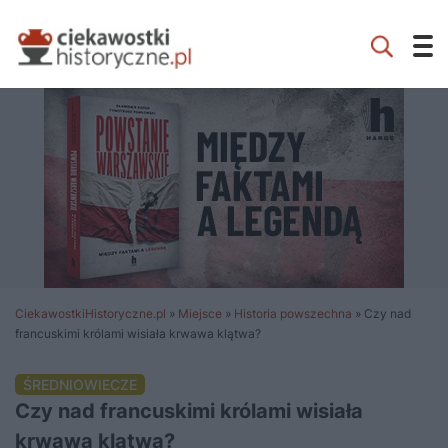
CiekawostkiHistoryczne.pl
»
Miejsce
»
Historia powszechna
»
Czy nad
francuskimi królami wisiała krwawa klątwa?
ŚREDNIOWIECZE
Czy nad francuskimi królami wisiała
krwawa klątwa?