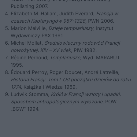
Publishing 2007.
Elizabeth M. Hallam, Judith Everard,
Francja w
czasach Kapteryngów 987-1328,
PWN 2006.
Marion Melville,
Dzieje templariuszy
, Instytut
Wydawniczy PAX 1991.
Michel Mollat,
Średniowieczny rodowód Francji
nowożytnej. XIV – XV wiek,
PIW 1982.
Régine Pernoud,
Templariusze
, Wyd. MARABUT
1995.
Édouard Perroy, Roger Doucet, André Latreille,
Historia Francji.
Tom I. Od początku dziejów do roku
1774,
Książka i Wiedza 1969.
Ludwik Stomma,
Królów Francji wzloty i upadki.
Sposobem antropologicznym wyłożone,
POW
„BGW” 1994.