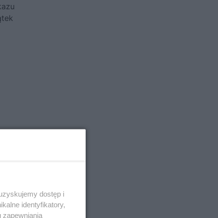
kazu
ątek
 uzyskujemy dostęp i
alne identyfikatory,
u zapewniania