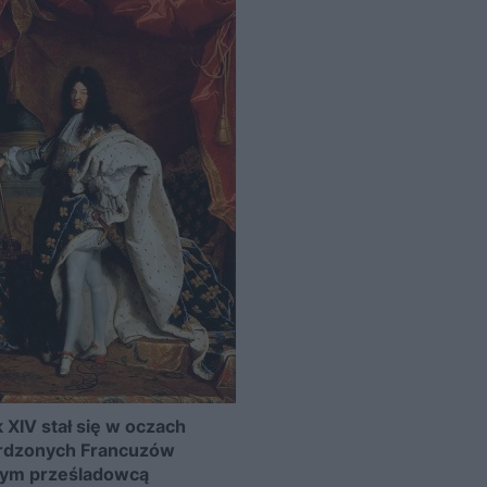
 XIV stał się w oczach
rdzonych Francuzów
nym prześladowcą