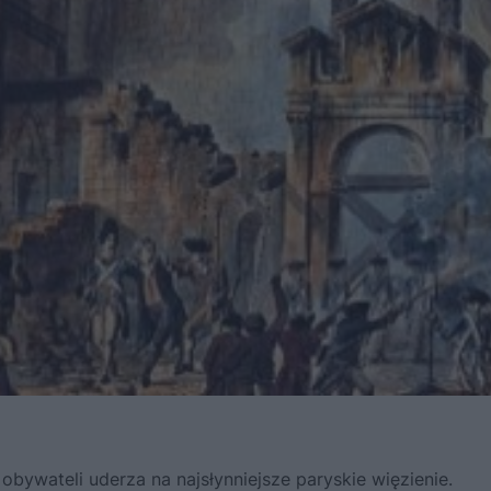
obywateli uderza na najsłynniejsze paryskie więzienie.