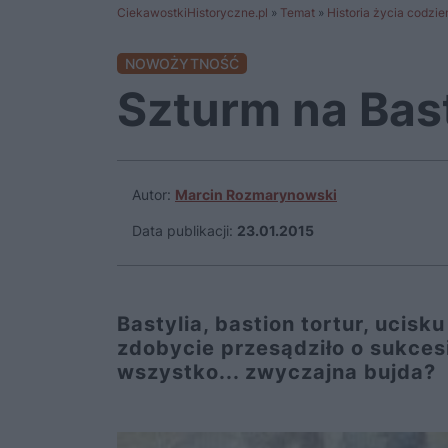
CiekawostkiHistoryczne.pl
»
Temat
»
Historia życia codzi
NOWOŻYTNOŚĆ
Szturm na Bast
Autor:
Marcin Rozmarynowski
Data publikacji:
23.01.2015
Bastylia, bastion tortur, ucisk
zdobycie przesądziło o sukcesi
wszystko... zwyczajna bujda?