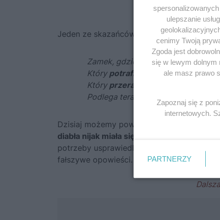
spersonalizowanych r
ulepszanie usłu
geolokalizacyjnyc
Jeden ze skazańców przetrzymywanych w Bas
cenimy Twoją prywat
Zgoda jest dobrowoln
Zamek, gdzie wyje okrucieństwo, cie
się w lewym dolnym 
Który
potrafiłby wywołać zdumieni
ale masz prawo sp
Który
przeraziłby diabła, gdyby tu 
Podlega teraz dzikiemu Bernaville.
Zapoznaj się z pon
internetowych. 
Dzisiaj możemy powiedzieć już z całą pewn
diabła nijak miała się do rzeczywistości
. M
potrzeby usprawiedliwienia krwawych zami
PARTNERZY
fałszywe opowieści.