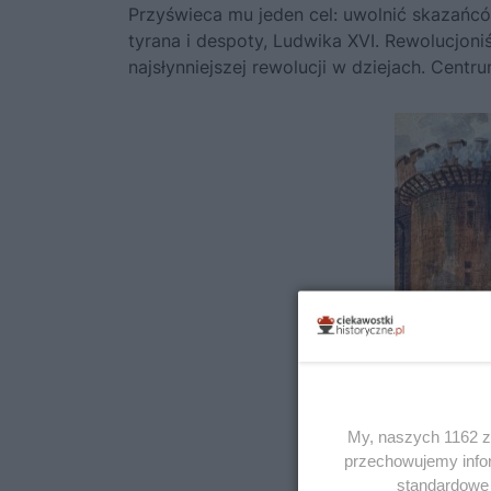
Przyświeca mu jeden cel: uwolnić skazań
tyrana i despoty, Ludwika XVI. Rewolucjon
najsłynniejszej rewolucji w dziejach. Centru
My, naszych 1162 za
przechowujemy infor
standardowe 