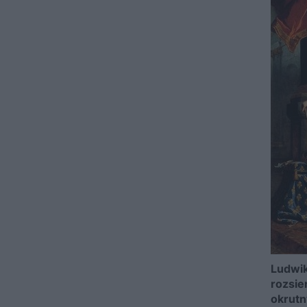
Ludwik
rozsie
okrut