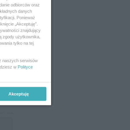
adanie odbiorców oraz
okładnych danych
yfikacji. Ponieważ
dki:
knięcie „Akceptuję”.
rywatności znajdujący
ją zgody użytkownika,
wania tylko na tej
 z naszych serwisów
jdziesz w
Polityce
dziby
i
Akceptuję