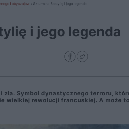
ennego i obyczajów
»
Szturm na Bastylię i jego legenda
ylię i jego legenda
u i zła. Symbol dynastycznego terroru, któ
e wielkiej rewolucji francuskiej. A może t