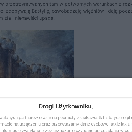
ców przetrzymywanych tam w potwornych warunkach z roz
iści zdobywają Bastylię, oswobadzają więźniów i dają pocz
m zła i nienawiści upada.
Drogi Użytkowniku,
ufanych partnerów oraz inne podmioty z ciekawostkihistoryczne.pl
macje na urządzeniu oraz przetwarzamy dane osobowe, takie jak unik
informacje wysyłane przez urządzenie czy dane przeglądania w cel