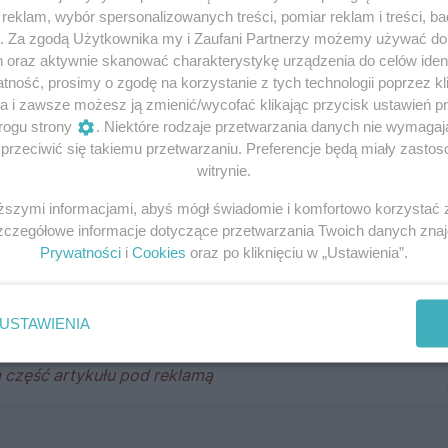
eklam, wybór spersonalizowanych treści, pomiar reklam i treści, b
g. Za zgodą Użytkownika my i Zaufani Partnerzy możemy używać d
h oraz aktywnie skanować charakterystykę urządzenia do celów ident
tylii, René de Reneville, tak opisze miejsce swojej odsia
ność, prosimy o zgodę na korzystanie z tych technologii poprzez kli
a i zawsze możesz ją zmienić/wycofać klikając przycisk ustawień p
rpienie i prześladowanie,
rogu strony
. Niektóre rodzaje przetwarzania danych nie wymaga
e na samym dnie piekieł,
rzeciwić się takiemu przetwarzaniu. Preferencje będą miały zastoso
witrynie.
zamieszkał,
iższymi informacjami, abyś mógł świadomie i komfortowo korzystać
Szczegółowe informacje dotyczące przetwarzania Twoich danych zna
ością: zmyślał i koloryzował.
Wizja Bastylii jako istnej sie
Prywatności
i
Cookies
oraz po kliknięciu w „Ustawienia”.
it ponurego więzienia ukształtował się dopiero z czasem, z
eszek. Za całą podstawę miał sfabrykowane wspomnienia 
USTAWIENIA