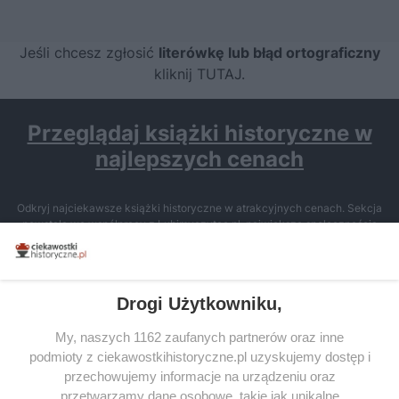
Jeśli chcesz zgłosić
literówkę lub błąd ortograficzny
kliknij TUTAJ
.
Przeglądaj książki historyczne w
najlepszych cenach
Odkryj najciekawsze książki historyczne w atrakcyjnych cenach. Sekcja
powstała we współpracy z Lubimyczytac.pl, największą społecznością
miłośników literatury w Polsce – dzięki temu możesz wybierać spośród
tytułów najwyżej ocenianych przez czytelników.
Drogi Użytkowniku,
My, naszych 1162 zaufanych partnerów oraz inne
podmioty z ciekawostkihistoryczne.pl uzyskujemy dostęp i
SERWIS
przechowujemy informacje na urządzeniu oraz
przetwarzamy dane osobowe, takie jak unikalne