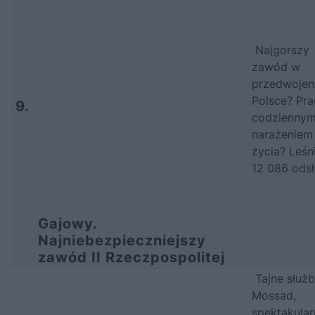
Najgorszy
zawód w
przedwojen
Polsce? Pra
9.
codzienny
narażeniem
życia? Leśn
12 086 odsł
Gajowy.
Najniebezpieczniejszy
zawód II Rzeczpospolitej
Tajne służb
Mossad,
spektakular