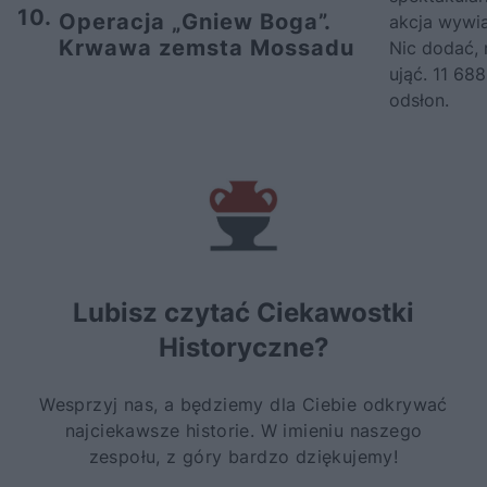
10.
Operacja „Gniew Boga”.
akcja wywi
Krwawa zemsta Mossadu
Nic dodać, 
ująć. 11 688
odsłon.