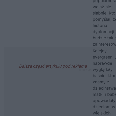
popularnoś
wciąż nie
słabnie. Kto
pomyślał, ż
historia
dyplomacji
budzić taki
zaintereso
Kolejny
evergreen. 
naprawdę
wyglądały
baśnie, któ
znamy z
dzieciństw
matki i bab
opowiadały
dzieciom w
wiejskich