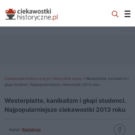
CiekawostkiHistoryczne.pl
»
Wszystkie wpisy
»
Westerplatte, kanibalizm i
głupi studenci. Najpopularniejsze ciekawostki 2013 roku
Westerplatte, kanibalizm i głupi studenci.
Najpopularniejsze ciekawostki 2013 roku
Autor:
Redakcja