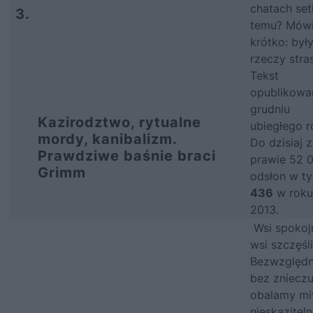
chatach setk
3.
temu? Mów
krótko: były
rzeczy stra
Tekst
opublikowa
grudniu
Kazirodztwo, rytualne
ubiegłego r
mordy, kanibalizm.
Do dzisiaj z
Prawdziwe baśnie braci
prawie 52 
Grimm
odsłon w t
436
w roku
2013.
Wsi spokoj
wsi szczęś
Bezwzględni
bez znieczu
obalamy mi
nieskazitelne