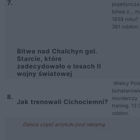
7.
pojedyncza
bitwa z… m
1939 roku? 
361 odsłon.
Bitwa nad Chalchyn gol.
Starcie, które
zadecydowało o losach II
wojny światowej
Wielcy Pol
bohaterowie
8.
morderczy
Jak trenowali Cichociemni?
trening. 13 
odsłon.