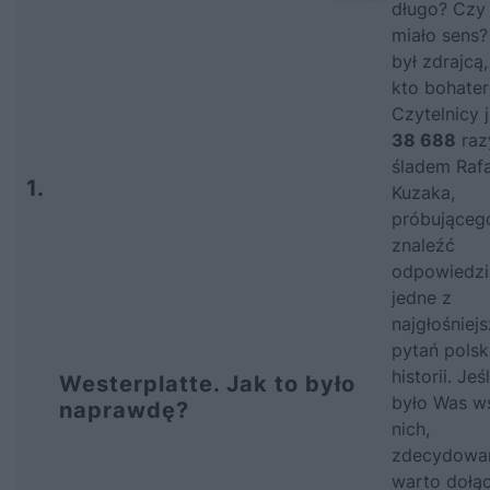
długo? Czy
miało sens?
był zdrajcą,
kto bohate
Czytelnicy 
38 688
razy
śladem
Raf
1.
Kuzaka
,
próbująceg
znaleźć
odpowiedzi
jedne z
najgłośniej
pytań polsk
historii. Jeśl
Westerplatte. Jak to było
było Was w
naprawdę?
nich,
zdecydowa
warto dołą