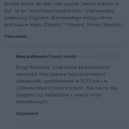
Proszę dodać do listy cykl esejów „Homo erectus tu
był” na str.
http://www.izerskie
info – ciekawostka;
znaleziony fragment skamieniałego mózgu Homo
erectusa w eseju „Dziecko”. Polecam, Roman Wysocki.
Odpowiedz
Nasz publicysta
| Kamil Janicki
napisał/a 31.12.2013
Drogi Anonimie, dziękujemy za propozycje
natomiast lista zawiera najpopularniejsze
ciekawostki opublikowane w 2013 roku w
„Ciekawostkach historycznych”. Nie ma na niej
anegdot czy materiałów z innych stron
internetowych.
Odpowiedz