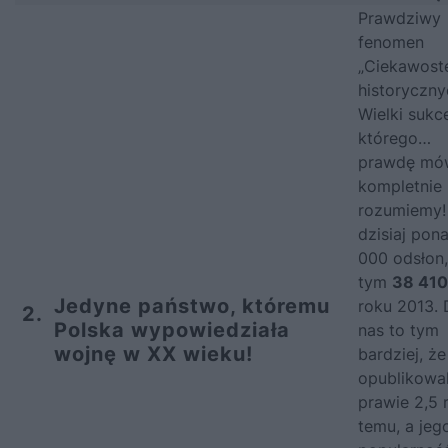
Prawdziwy
fenomen
„Ciekawost
historyczny
Wielki sukc
którego…
prawdę mó
kompletnie 
rozumiemy!
dzisiaj pon
000 odsłon
tym
38 410
Jedyne państwo, któremu
roku 2013. 
2.
Polska wypowiedziała
nas to tym
wojnę w XX wieku!
bardziej, że
opublikowa
prawie 2,5 
temu, a jeg