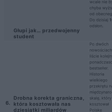
wcale nie b
chyba wyżs
od obecneg
Do dzisiaj
1
odsłon.
Głupi jak… przedwojenny
student
Po dwóch
nowościach
liście kolej
ponadczas
bestseller.
Historia
wielkiego
przekrętu n
międzynar
Drobna korekta graniczna,
skalę, który
6.
która kosztowała nas
kosztował
dziesiątki miliardów
Polskę