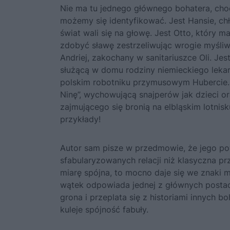
Nie ma tu jednego głównego bohatera, cho
możemy się identyfikować. Jest Hansie, ch
świat wali się na głowę. Jest Otto, który m
zdobyć sławę zestrzeliwując wrogie myśliw
Andriej, zakochany w sanitariuszce Oli. Je
służącą w domu rodziny niemieckiego lekar
polskim robotniku przymusowym Hubercie
Ninę”, wychowującą snajperów jak dzieci or
zajmującego się bronią na elbląskim lotnisk
przykłady!
Autor sam pisze w przedmowie, że jego pow
sfabularyzowanych relacji niż klasyczna pr
miarę spójna, to mocno daje się we znaki 
wątek odpowiada jednej z głównych postaci,
grona i przeplata się z historiami innych b
kuleje spójność fabuły.