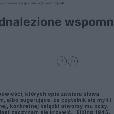
5. Odnalezione wspomnienia (Tomasz Stężała)
Odnalezione wspomn
 powieści, których opis zawiera słowa
, albo sugerujące, że czytelnik się myli i
ynej, konkretnej książki otworzy mu oczy.
iast zaczynam się krzywić. „Elbing 1945.