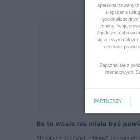
spersonalizowanych r
ulepszanie usłu
geolokalizacyjnyc
cenimy Twoją prywat
Zgoda jest dobrowoln
się w lewym dolnym 
ale masz prawo sp
Zapoznaj się z pon
internetowych. 
PARTNERZY
Bo to wcale nie miała być pow
Stężała nie zaczynał „Elbinga”. Jak sam pi