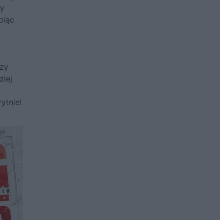
ny
piąc
dzy
ziej
ytnie!