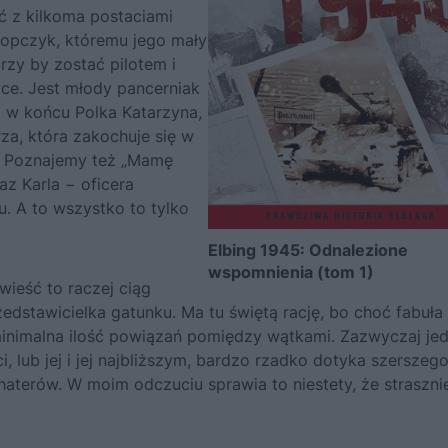
ć z kilkoma postaciami
łopczyk, któremu jego mały
arzy by zostać pilotem i
ce. Jest młody pancerniak
st w końcu Polka Katarzyna,
za, która zakochuje się w
. Poznajemy też „Mamę
az Karla − oficera
u. A to wszystko to tylko
Elbing 1945: Odnalezione
wspomnienia (tom 1)
ieść to raczej ciąg
zedstawicielka gatunku. Ma tu świętą rację, bo choć fabuła 
minimalna ilość powiązań pomiędzy wątkami. Zazwyczaj je
 lub jej i jej najbliższym, bardzo rzadko dotyka szerszeg
ohaterów. W moim odczuciu sprawia to niestety, że straszni