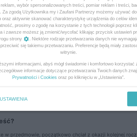
eklam, wybór spersonalizowanych treści, pomiar reklam i treści, b
g. Za zgodą Użytkownika my i Zaufani Partnerzy możemy używać d
h oraz aktywnie skanować charakterystykę urządzenia do celów ident
ność, prosimy o zgodę na korzystanie z tych technologii poprzez kli
a i zawsze możesz ją zmienić/wycofać klikając przycisk ustawień p
rogu strony
. Niektóre rodzaje przetwarzania danych nie wymaga
rzeciwić się takiemu przetwarzaniu. Preferencje będą miały zastoso
witrynie.
iższymi informacjami, abyś mógł świadomie i komfortowo korzystać
Szczegółowe informacje dotyczące przetwarzania Twoich danych zna
Prywatności
i
Cookies
oraz po kliknięciu w „Ustawienia”.
USTAWIENIA
ieść?
sze w przedmowie, początkowo chciał z okazji kolejnej rocz