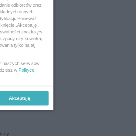
adanie odbiorców oraz
okładnych danych
yfikacji. Ponieważ
knięcie „Akceptuję”.
rywatności znajdujący
ją zgody użytkownika,
wania tylko na tej
 z naszych serwisów
jdziesz w
Polityce
Akceptuję
nicy