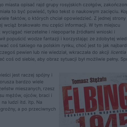
o miasta opisać rajd grupy rosyjskich czołgów, zakończo
miała to być powieść, tylko tekst o naukowym zacięciu. Ko
wiele faktów, o których chciał opowiedzieć. Z jednej strony
ej wciąż brakowało mu części informacji. W tym miejscu
 wyciągać nierzetelne i niepoparte źródłami wnioski i
wił popuścić wodze fantazji i korzystając ze zdobytej wie
 coś takiego na polskim rynku, choć jest to jak najbard
czegoś pewien lub nie wiedział, wkraczała do akcji
licentia
 coś od siebie, aby obraz sytuacji był możliwie pełny. Spr
ci jest raczej spójny i
porusza bardzo wiele
łżeństw mieszanych, rzesz
u mężów, ojców, braci i
a ludzi itd. itp. Na
y, groźny, a po przeciwnych