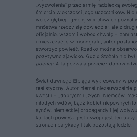
„wyzwolenia” przez armię radziecką swojeg
śmiercią większości jego uczestników. Nie 
wciąż głębiej i głębiej w archiwach poznał 
mnóstwa rzeczy się dowiedział, ale z drugi
oficjalnie, wszem i wobec chwalę − zamiast
umieszczać je w monografii, autor postano
stworzyć powieść. Rzadko można obserwować
pozytywne zjawisko. Gdzie Stężała nie był 
poetica.
A ta pozwala przecież dopowiedzieć
Świat dawnego Elbląga wykreowany w powieś
realistyczny. Autor niemal niezauważalnie 
kwestii − „dobrych” i „złych” Niemców, ma
młodych wdów, bądź kobiet niepewnych los
synów, niemieckiej propagandy i jej wpływu n
kartach powieści jest i swój i jest ten obc
stronach barykady i tak pozostają ludzie.