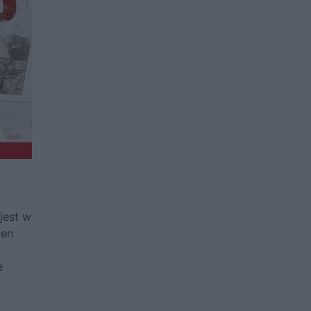
jest w
den
o
e