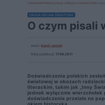
CiekawostkiHistoryczne.pl
»
Miejsce
»
Historia Polski
»
O c
DRUGA WOJNA ŚWIATOWA
O czym pisali 
Autor:
Kamil Janicki
Data publikacji:
17.06.2011
Doświadczenia polskich zesłań
światowej w obozach radziecki
literackim, takim jak „Inny Św
jednak wyłącznie wierzchołek 
doświadczenia przelało na papi
okiem historyka.