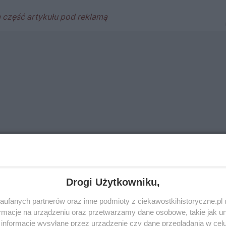
Drogi Użytkowniku,
ufanych partnerów oraz inne podmioty z ciekawostkihistoryczne.pl
macje na urządzeniu oraz przetwarzamy dane osobowe, takie jak unik
informacje wysyłane przez urządzenie czy dane przeglądania w cel
na z transportem do łagru, ciągnącym się całymi tygodnia