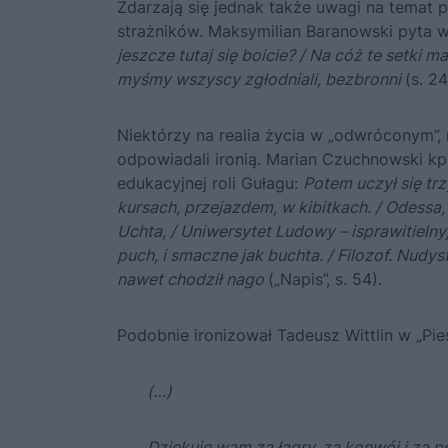
Zdarzają się jednak także uwagi na temat
strażników. Maksymilian Baranowski pyta 
jeszcze tutaj się boicie? / Na cóż te setki 
myśmy wszyscy zgłodniali, bezbronni
(s. 24
Niektórzy na realia życia w „odwróconym”, 
odpowiadali ironią. Marian Czuchnowski kpi
edukacyjnej roli Gułagu:
Potem uczył się tr
kursach, przejazdem, w kibitkach. / Odessa, 
Uchta, / Uniwersytet Ludowy – isprawitielnyj ł
puch, i smaczne jak buchta. / Filozof. Nudy
nawet chodził nago
(„Napis”, s. 54).
Podobnie ironizował Tadeusz Wittlin w „Pieś
(…)
Dziękuję wam za łagry, za konwój i za ps