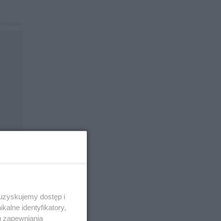
 uzyskujemy dostęp i
alne identyfikatory,
u zapewniania
mi, a