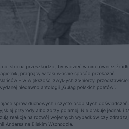
ic nie stoi na przeszkodzie, by widzieć w nim również źródł
 łagiernik, pragnący w taki właśnie sposób przekazać
słańców – w większości zwykłych żołnierzy, przedstawiciel
o wydanej niedawno antologii „
Gułag polskich poetów
”.
ykające spraw duchowych i czysto osobistych doświadczeń
skiej przyrody albo zorzy polarnej. Nie brakuje jednak i t
kazują reakcje na rozwój wojennych wypadków czy zdradzaj
mii Andersa na Bliskim Wschodzie.