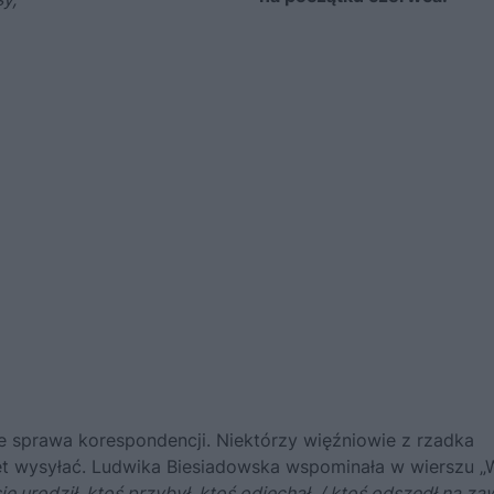
e sprawa korespondencji. Niektórzy więźniowie z rzadka
wet wysyłać. Ludwika Biesiadowska wspominała w wierszu „
się urodził, ktoś przybył, ktoś odjechał, / ktoś odszedł na z