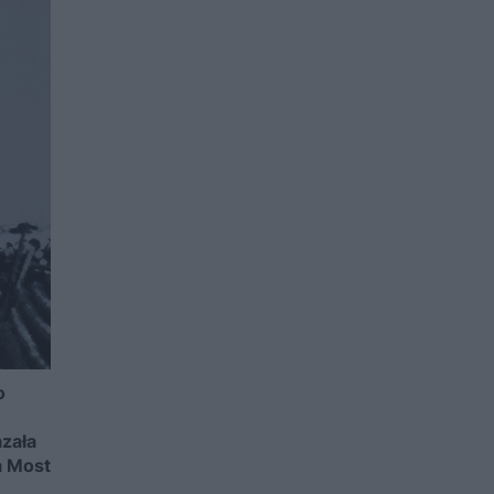
o
azała
a Most