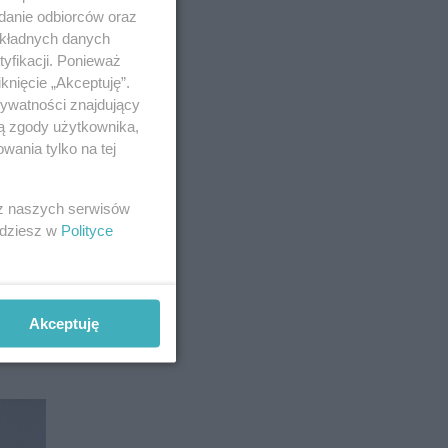
adanie odbiorców oraz
okładnych danych
. /
(…)
yfikacji. Ponieważ
sz
knięcie „Akceptuję”.
eku,
rywatności znajdujący
tamy
ją zgody użytkownika,
 do
wania tylko na tej
głowę
 z naszych serwisów
jdziesz w
Polityce
st na
Akceptuję