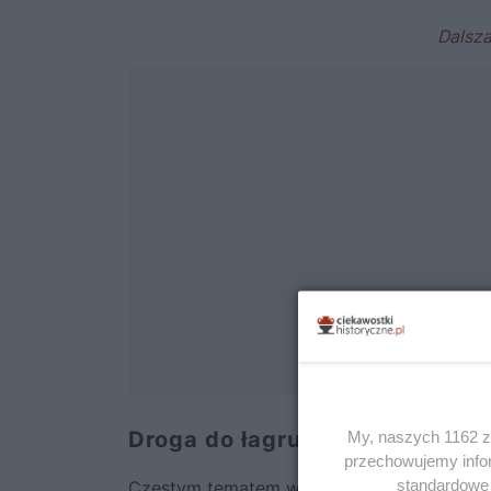
Droga do łagru
My, naszych 1162 za
przechowujemy infor
standardowe 
Częstym tematem wierszy jest męka związa