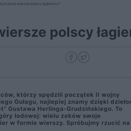
zym pisali wiersze polscy łagiernicy?
wiersze polscy łagie
ców, którzy spędzili początek II wojny
ego Gułagu, najlepiej znamy dzięki dzieł
iat” Gustawa Herlinga-Grudzińskiego. To
góry lodowej: wielu zeków swoje
er w formie wierszy. Spróbujmy rzucić na