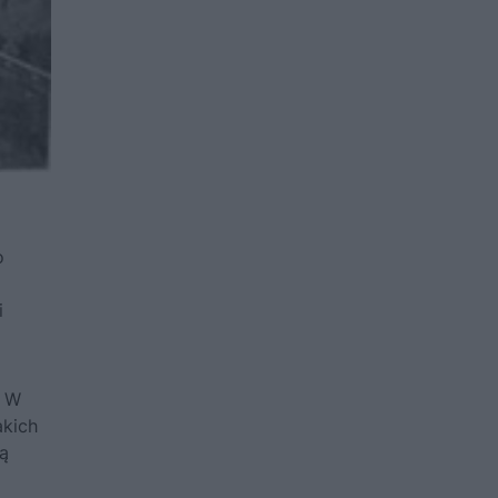
o
i
. W
akich
ą