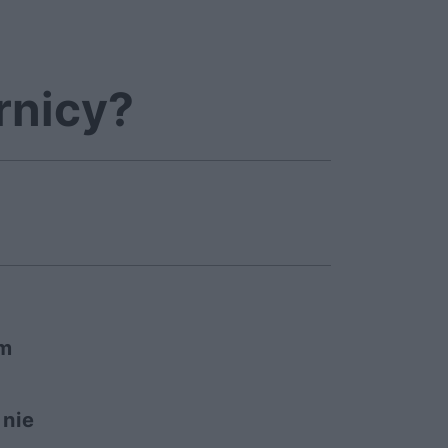
rnicy?
om
 nie