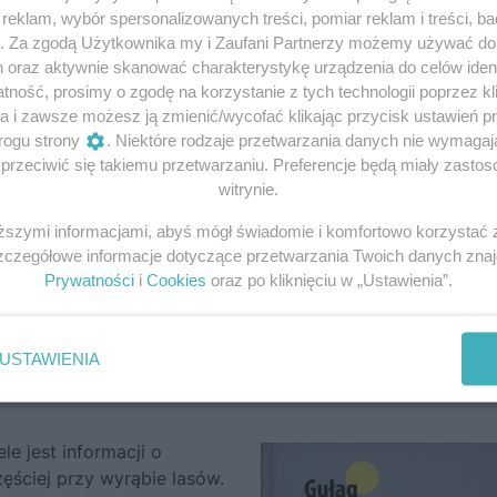
eklam, wybór spersonalizowanych treści, pomiar reklam i treści, b
erzy Bazarewski wspominał:
Każdego rana konwój podawał
g. Za zgodą Użytkownika my i Zaufani Partnerzy możemy używać d
cz kaszlała krwią
. / (…)
Koła stukały śmiercią o szerokie tory
h oraz aktywnie skanować charakterystykę urządzenia do celów ident
uchiwała się na postojach / W śpiewne, kołchoźne wozy
(wier
ność, prosimy o zgodę na korzystanie z tych technologii poprzez kli
 utwory przewijają się postacie zesłańców w podeszłym wi
a i zawsze możesz ją zmienić/wycofać klikając przycisk ustawień p
ób przetrwać podróży na Sybir. U Beaty Obertyńskiej czy
rogu strony
. Niektóre rodzaje przetwarzania danych nie wymaga
kt się tym nie przejął:
Przeciągnęli go potem pod ścianę, /
rzeciwić się takiemu przetwarzaniu. Preferencje będą miały zastoso
 leżał sztywny i stygł. / Kto by sobie w transporcie trupem 
witrynie.
109).
iższymi informacjami, abyś mógł świadomie i komfortowo korzystać
Szczegółowe informacje dotyczące przetwarzania Twoich danych zna
niają się tylko pojedyncze postacie, których sytuacja je
Prywatności
i
Cookies
oraz po kliknięciu w „Ustawienia”.
ewskiego czytamy, że:
W kącie wagonu płakał długoletni
o wyzwolenia spodziewał się od radzieckich towarzyszy.
USTAWIENIA
e jest informacji o
zęściej przy wyrąbie lasów.