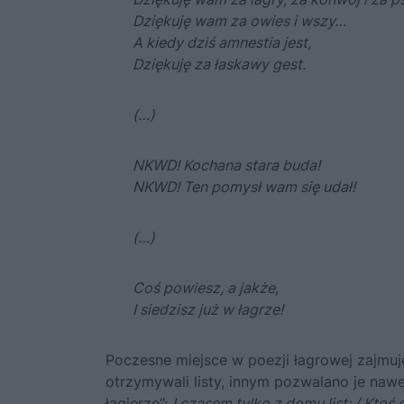
Dziękuję wam za owies i wszy…
A kiedy dziś amnestia jest,
Dziękuję za łaskawy gest.
(…)
NKWD! Kochana stara buda!
NKWD! Ten pomysł wam się udał!
(…)
Coś powiesz, a jakże,
I siedzisz już w łagrze!
Poczesne miejsce w poezji łagrowej zajmuj
otrzymywali listy, innym pozwalano je na
łagierze”:
I czasem tylko z domu list: / Ktoś 