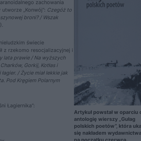
 paranoidalnego zachowania
w utworze „Konwój”:
Czegóż to
maszynowej broni? / Wszak
).
nieludzkim świecie
ł z rzekomo resocjalizacyjnej i
zy lata prawie / Na wyższych
Charków, Gorkij, Kotłas i
agier. / Życie miał lekkie jak
sta. Pod Kręgiem Polarnym
ni Łagiernika”:
Artykuł powstał w oparciu 
antologię wierszy „Gułag
polskich poetów”, która uk
się nakładem wydawnictw
na początku czerwca.
y,