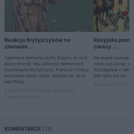
Reakcja Brytyjczyków na
Rosyjska pomy
złamanie ...
carscy ...
Tajemnica złamania szyfru Enigmy do dziś
Na wojnie zawsze zna
budzi emocje. Aby pokonać niemieckich
nieco uszczknąć sob
kryptologów Brytyjczycy, Francuzi i Polacy
Szczególnie z takiej,
pracowali razem. Kiedy okazało się, że to
jeśli tylko ma się...
nad Wisłą...
5 marca 2012 | Auto
2 marca 2019 | Autorzy:
Aleksandra
Zaprutko-Janicka
KOMENTARZE
(13)