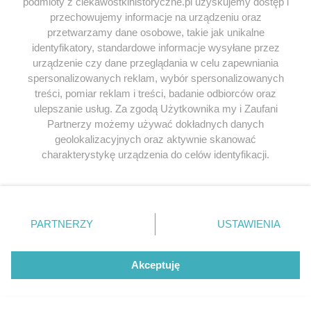
podmioty z ciekawostkihistoryczne.pl uzyskujemy dostęp i
Pachnąc przekoloryzowaniem( których wiele w tej
przechowujemy informacje na urządzeniu oraz
książce, podobnie jak i nieścisłosci – vide określenie
przetwarzamy dane osobowe, takie jak unikalne
identyfikatory, standardowe informacje wysyłane przez
brygady karpackiej pancerną)
urządzenie czy dane przeglądania w celu zapewniania
’
spersonalizowanych reklam, wybór spersonalizowanych
treści, pomiar reklam i treści, badanie odbiorców oraz
Odpowiedz
ulepszanie usług. Za zgodą Użytkownika my i Zaufani
Partnerzy możemy używać dokładnych danych
geolokalizacyjnych oraz aktywnie skanować
Onufry
napisał/a 16.01.2014
charakterystykę urządzenia do celów identyfikacji.
Ktoś pomoże rozszyfrować?
Ponieważ cenimy Twoją prywatność, prosimy o zgodę na
korzystanie z tych technologii poprzez kliknięcie
http://jan.imghost.us/3uel.jpg
„Akceptuję”. Zgoda jest dobrowolna i zawsze możesz ją
http://jan.imghost.us/3unc.jpg
zmienić/wycofać klikając przycisk ustawień prywatności
PARTNERZY
USTAWIENIA
http://jan.imghost.us/3uo2.jpg
znajdujący się w lewym dolnym rogu strony
. Niektóre
rodzaje przetwarzania danych nie wymagają zgody
Odpowiedz
użytkownika, ale masz prawo sprzeciwić się takiemu
Akceptuję
przetwarzaniu. Preferencje będą miały zastosowania tylko
na tej witrynie.
Marian Mroziński
napisał/a 31.10.2015