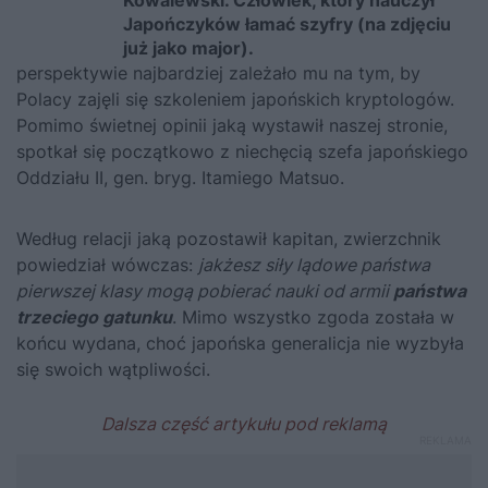
Kowalewski. Człowiek, który nauczył
Japończyków łamać szyfry (na zdjęciu
już jako major).
perspektywie najbardziej zależało mu na tym, by
Polacy zajęli się szkoleniem japońskich kryptologów.
Pomimo świetnej opinii jaką wystawił naszej stronie,
spotkał się początkowo z niechęcią szefa japońskiego
Oddziału II, gen. bryg. Itamiego Matsuo.
Według relacji jaką pozostawił kapitan, zwierzchnik
powiedział wówczas:
jakżesz siły lądowe państwa
pierwszej klasy mogą pobierać nauki od armii
państwa
trzeciego gatunku
. Mimo wszystko zgoda została w
końcu wydana, choć japońska generalicja nie wyzbyła
się swoich wątpliwości.