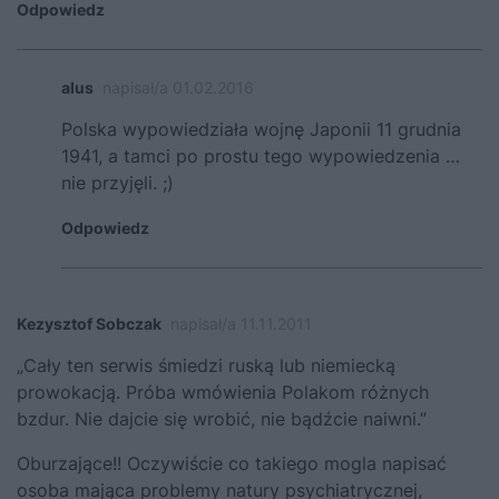
Odpowiedz
alus
napisał/a 01.02.2016
Polska wypowiedziała wojnę Japonii 11 grudnia
1941, a tamci po prostu tego wypowiedzenia …
nie przyjęli. ;)
Odpowiedz
Kezysztof Sobczak
napisał/a 11.11.2011
„Cały ten serwis śmiedzi ruską lub niemiecką
prowokacją. Próba wmówienia Polakom różnych
bzdur. Nie dajcie się wrobić, nie bądźcie naiwni.”
Oburzające!! Oczywiście co takiego mogla napisać
osoba mająca problemy natury psychiatrycznej,