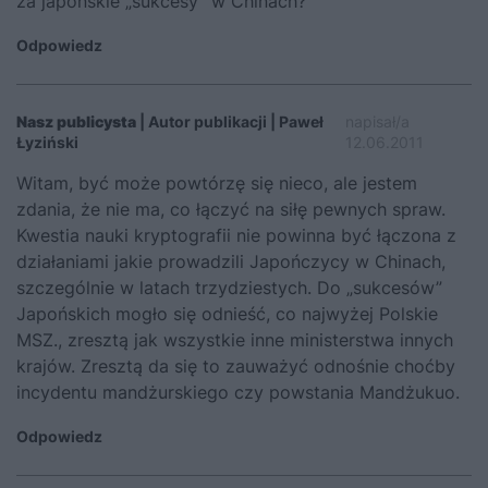
za japońskie „sukcesy” w Chinach?
Odpowiedz
Nasz publicysta
| Autor publikacji | Paweł
napisał/a
Łyziński
12.06.2011
Witam, być może powtórzę się nieco, ale jestem
zdania, że nie ma, co łączyć na siłę pewnych spraw.
Kwestia nauki kryptografii nie powinna być łączona z
działaniami jakie prowadzili Japończycy w Chinach,
szczególnie w latach trzydziestych. Do „sukcesów”
Japońskich mogło się odnieść, co najwyżej Polskie
MSZ., zresztą jak wszystkie inne ministerstwa innych
krajów. Zresztą da się to zauważyć odnośnie choćby
incydentu mandżurskiego czy powstania Mandżukuo.
Odpowiedz