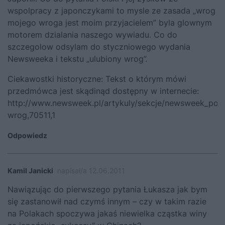
wspolpracy z japonczykami to mysle ze zasada „wrog
mojego wroga jest moim przyjacielem” byla glownym
motorem dzialania naszego wywiadu. Co do
szczegolow odsylam do styczniowego wydania
Newsweeka i tekstu „ulubiony wrog”.
Ciekawostki historyczne: Tekst o którym mówi
przedmówca jest skądinąd dostępny w internecie:
http://www.newsweek.pl/artykuly/sekcje/newsweek_pols
wrog,70511,1
Odpowiedz
Kamil Janicki
napisał/a 12.06.2011
Nawiązując do pierwszego pytania Łukasza jak bym
się zastanowił nad czymś innym – czy w takim razie
na Polakach spoczywa jakaś niewielka cząstka winy