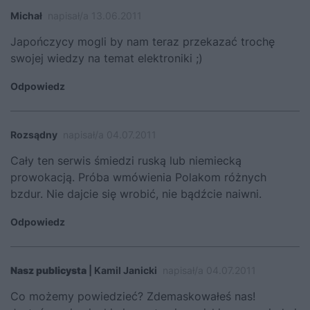
Michał
napisał/a 13.06.2011
Japończycy mogli by nam teraz przekazać trochę
swojej wiedzy na temat elektroniki ;)
Odpowiedz
Rozsądny
napisał/a 04.07.2011
Cały ten serwis śmiedzi ruską lub niemiecką
prowokacją. Próba wmówienia Polakom różnych
bzdur. Nie dajcie się wrobić, nie bądźcie naiwni.
Odpowiedz
Nasz publicysta
| Kamil Janicki
napisał/a 04.07.2011
Co możemy powiedzieć? Zdemaskowałeś nas!