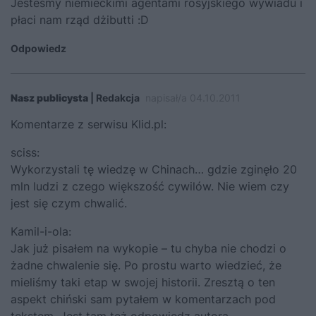
Jesteśmy niemieckimi agentami rosyjskiego wywiadu i
płaci nam rząd dżibutti :D
Odpowiedz
Nasz publicysta
| Redakcja
napisał/a 04.10.2011
Komentarze z serwisu Klid.pl:
sciss:
Wykorzystali tę wiedzę w Chinach… gdzie zginęło 20
mln ludzi z czego większość cywilów. Nie wiem czy
jest się czym chwalić.
Kamil-i-ola:
Jak już pisałem na wykopie – tu chyba nie chodzi o
żadne chwalenie się. Po prostu warto wiedzieć, że
mieliśmy taki etap w swojej historii. Zresztą o ten
aspekt chiński sam pytałem w komentarzach pod
tekstem. Jest tam też odpowiedz autora.