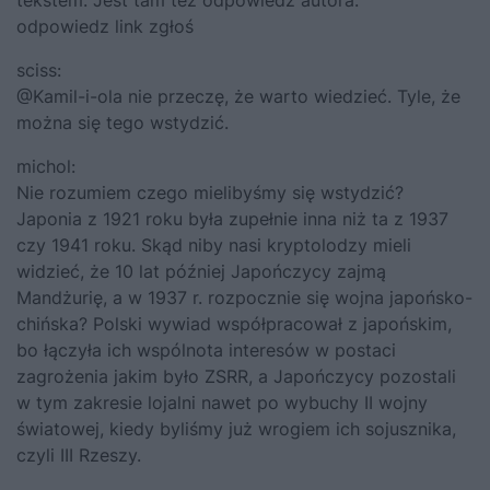
odpowiedz link zgłoś
sciss:
@Kamil-i-ola nie przeczę, że warto wiedzieć. Tyle, że
można się tego wstydzić.
michol:
Nie rozumiem czego mielibyśmy się wstydzić?
Japonia z 1921 roku była zupełnie inna niż ta z 1937
czy 1941 roku. Skąd niby nasi kryptolodzy mieli
widzieć, że 10 lat później Japończycy zajmą
Mandżurię, a w 1937 r. rozpocznie się wojna japońsko-
chińska? Polski wywiad współpracował z japońskim,
bo łączyła ich wspólnota interesów w postaci
zagrożenia jakim było ZSRR, a Japończycy pozostali
w tym zakresie lojalni nawet po wybuchy II wojny
światowej, kiedy byliśmy już wrogiem ich sojusznika,
czyli III Rzeszy.