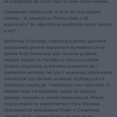
na przestrzeni lat 20/30-tych to dwie różne kwestie.
Ciekawostki historyczne: A mnie się inne pytanie
nasuwa – w zasadzie co Polska miała z tej
wspolpracy? Bo Japończycy ewidentnie sporo zyskali,
a my?
Bartłomiej Piotrowski: wspolpraca polsko-japonska
obejmowala glownie wspolprace wywiadowcza na
terenie Rosji Sowieckiej wiec laczenie polakow
teatrem dzialan na Pacyfiku to nieporozumienie.
Polskie osiagniecia na kierunku sowieckim jak i
niemieckim wynikaly nie tyle z wysokiego opanowania
matematyki czy techniki urzadzen szyfrujacych co
znajomosc jezyka jak i mentalnosci obu zaborcow. To
wlasnie mialo nie bagatelny wplyw na sukcesy
naszego wywiadu w okresie miedzywojnia. Wiecej
mozna znalesc w wspomnieniach Pana Waclawa
Jedrzejewicza ambasadora Polski w Cesarstwie
Japonii. Co do pytania Polski i jej zyskow ze