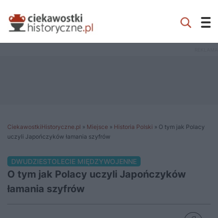
CiekawostkiHistoryczne.pl
»
Miejsce
»
Historia Polski
»
O tym jak Polacy
uczyli Japończyków łamania szyfrów
DWUDZIESTOLECIE MIĘDZYWOJENNE
O tym jak Polacy uczyli Japończyków
łamania szyfrów