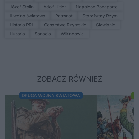
Józef Stalin
Adolf Hitler
Napoleon Bonaparte
II wojna światowa
patronat
Starożytny Rzym
Historia PRL
Cesarstwo Rzymskie
Słowianie
Husaria
sanacja
Wikingowie
ZOBACZ RÓWNIEŻ
DRUGA WOJNA ŚWIATOWA
XI