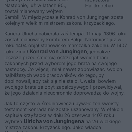
Następnie, już w latach 90.,
Hartknocha)
został mianowany wójtem
Sambii. W międzyczasie Konrad von Jungingen został
kolejnym wielkim mistrzem zakonu krzyżackiego.
Kariera Ulricha nabierała zaś tempa. 11 maja 1396 roku
został mianowany komturem Bałgii. Natomiast już w
roku 1404 objął stanowisko marszałka zakonu. W 1407
Konrad von Jungingen,
roku zmarł
jednakże
jeszcze przed śmiercią ostrzegał swoich braci
zakonnych przed wyborem jego brata na swojego
następcę. Co więcej, miał nawet zobowiązać swoich
najbliższych współpracowników do tego, by
dopilnowali, aby tak się nie stało. Uważał bowiem
swojego brata za zbyt zapalczywego i przewidywał,
że jego działania nieuchronnie doprowadzą do wojny.
Jak to często w średniowieczu bywało ten swoisty
testament Konrada nie został uszanowany. W efekcie
kapituła krzyżacka w dniu 26 czerwca 1407 roku
Ulricha von Jungingena
wybrała
na 26 wielkiego
mistrza zakonu krzyżackiego. Jako władca