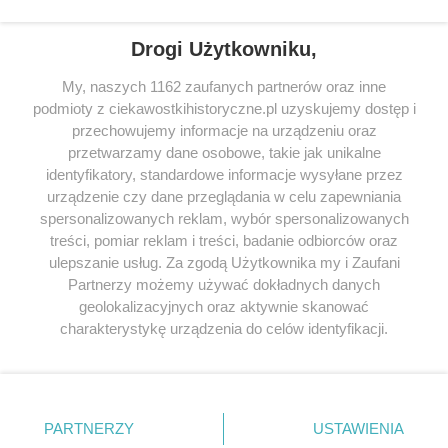
Drogi Użytkowniku,
My, naszych 1162 zaufanych partnerów oraz inne
podmioty z ciekawostkihistoryczne.pl uzyskujemy dostęp i
SERWIS
przechowujemy informacje na urządzeniu oraz
przetwarzamy dane osobowe, takie jak unikalne
SPOŁECZNOŚĆ
identyfikatory, standardowe informacje wysyłane przez
WSPÓŁPRACA
urządzenie czy dane przeglądania w celu zapewniania
spersonalizowanych reklam, wybór spersonalizowanych
KONTAKT
treści, pomiar reklam i treści, badanie odbiorców oraz
ulepszanie usług. Za zgodą Użytkownika my i Zaufani
Partnerzy możemy używać dokładnych danych
geolokalizacyjnych oraz aktywnie skanować
ODWIEDŹ RÓWNIEŻ:
charakterystykę urządzenia do celów identyfikacji.
Ponieważ cenimy Twoją prywatność, prosimy o zgodę na
korzystanie z tych technologii poprzez kliknięcie
„Akceptuję”. Zgoda jest dobrowolna i zawsze możesz ją
zmienić/wycofać klikając przycisk ustawień prywatności
PARTNERZY
USTAWIENIA
znajdujący się w lewym dolnym rogu strony
. Niektóre
Lubimyczytac.pl • Największy serwis o