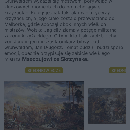
Grunwaldem wykazał się męstwem, porywając w
kluczowych momentach do boju chorągwie
krzyżackie. Poległ jednak tak jak i wielu rycerzy
krzyżackich, a jego ciało zostało przewiezione do
Malborka, gdzie spoczął obok innych wielkich
mistrzów. Wojska Jagiełły złamały potęgę militarną
zakonu krzyżackiego. O tym, kto i jak zabił Ulricha
von Jungingen milczał kronikarz bitwy pod
Grunwaldem, Jan Długosz. Temat budził i budzi sporo
emocji, obecnie przypisuje się zabicie wielkiego
Mszczujowi ze Skrzyńska.
mistrza
ŚREDNIOWIECZE
ŚREDNIO