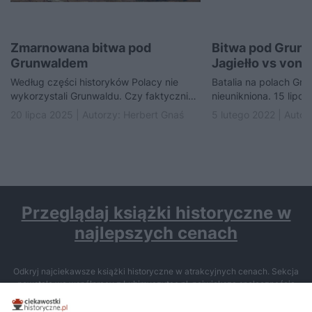
Zmarnowana bitwa pod
Bitwa pod Grun
Grunwaldem
Jagiełło vs von
Według części historyków Polacy nie
Batalia na polach Gru
wykorzystali Grunwaldu. Czy faktycznie
nieunikniona. 15 lipc
spóźniliśmy się pod Malbork? I czy
polsko-litewskie stan
20 lipca 2025 | Autorzy:
Herbert Gnaś
5 lutego 2022 | Autor
mogliśmy wcześniej rozprawić się…
Krzyżakom. Świat daw
Przeglądaj książki historyczne w
najlepszych cenach
Odkryj najciekawsze książki historyczne w atrakcyjnych cenach. Sekcja
powstała we współpracy z Lubimyczytac.pl, największą społecznością
miłośników literatury w Polsce – dzięki temu możesz wybierać spośród
tytułów najwyżej ocenianych przez czytelników.