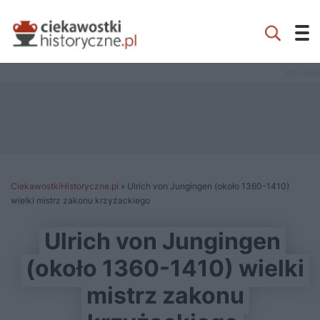
CiekawostkiHistoryczne.pl
»
Ulrich von Jungingen (około 1360-1410)
wielki mistrz zakonu krzyżackiego
Ulrich von Jungingen
(około 1360-1410) wielki
mistrz zakonu