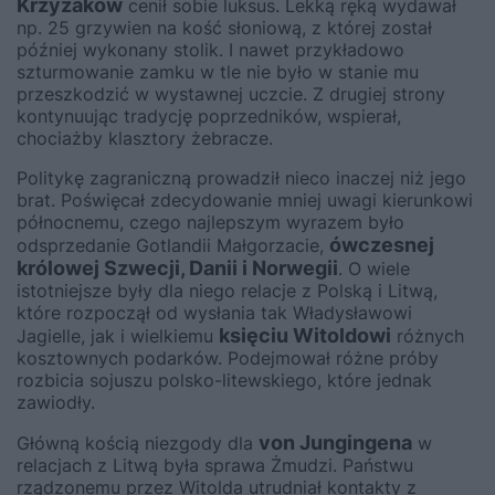
Krzyżaków
cenił sobie luksus. Lekką ręką wydawał
np. 25 grzywien na kość słoniową, z której został
później wykonany stolik. I nawet przykładowo
szturmowanie zamku w tle nie było w stanie mu
przeszkodzić w wystawnej uczcie. Z drugiej strony
kontynuując tradycję poprzedników, wspierał,
chociażby klasztory żebracze.
Politykę zagraniczną prowadził nieco inaczej niż jego
brat. Poświęcał zdecydowanie mniej uwagi kierunkowi
północnemu, czego najlepszym wyrazem było
ówczesnej
odsprzedanie Gotlandii Małgorzacie,
królowej Szwecji, Danii i Norwegii
. O wiele
istotniejsze były dla niego relacje z Polską i Litwą,
które rozpoczął od wysłania tak Władysławowi
księciu Witoldowi
Jagielle, jak i wielkiemu
różnych
kosztownych podarków. Podejmował różne próby
rozbicia sojuszu polsko-litewskiego, które jednak
zawiodły.
von Jungingena
Główną kością niezgody dla
w
relacjach z Litwą była sprawa Żmudzi. Państwu
rządzonemu przez Witolda utrudniał kontakty z