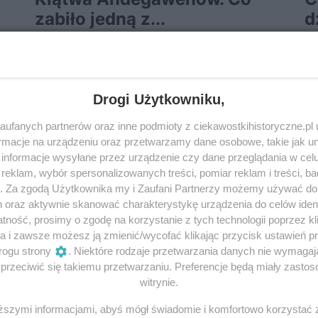
zabiło jedną z...
d
ku
Trąd, syfilis, a może rak skóry? Tajemnicze
Ni
le
schorzenie od całych stuleci rozpala wyobraźnię
do
i
historyków. To z jego winy rozpadło się imperium
Wi
Andegawenów. To ono mogło...
Ja
Drogi Użytkowniku,
ufanych partnerów oraz inne podmioty z ciekawostkihistoryczne.pl
14 lipca 2018 | Autorzy:
Kamil Janicki
7 
macje na urządzeniu oraz przetwarzamy dane osobowe, takie jak unik
informacje wysyłane przez urządzenie czy dane przeglądania w cel
eklam, wybór spersonalizowanych treści, pomiar reklam i treści, b
g. Za zgodą Użytkownika my i Zaufani Partnerzy możemy używać d
h oraz aktywnie skanować charakterystykę urządzenia do celów ident
ność, prosimy o zgodę na korzystanie z tych technologii poprzez kli
a i zawsze możesz ją zmienić/wycofać klikając przycisk ustawień p
rogu strony
. Niektóre rodzaje przetwarzania danych nie wymaga
rzeciwić się takiemu przetwarzaniu. Preferencje będą miały zastoso
witrynie.
iższymi informacjami, abyś mógł świadomie i komfortowo korzystać