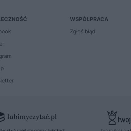
ŁECZNOŚĆ
WSPÓŁPRACA
book
Zgłoś błąd
er
agram
op
letter
tac.pl • Największy serwis o książkach
Twojahistoria.pl • 