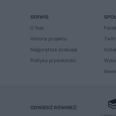
SERWIS
SPO
O Nas
Face
Historia projektu
Twitt
Najgorętsze dyskusje
Inst
Polityka prywatności
Wyk
News
ODWIEDŹ RÓWNIEŻ:
Lubimyczy