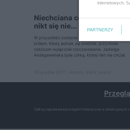
internetowych. 
Niechciana córka. Dlaczego
nikt się nie...
PARTNERZY
W przyszłości zostanie nie tylko królową, ale wręc
królem. Kiedy jednak się urodziła, przyniosła
rodzicom wyłącznie rozczarowanie. Jadwiga
Andegaweńska była córką, której nikt nie chciał.
30 grudnia 2017 | Autorzy:
Kamil Janicki
Przeglą
Odkryj najciekawsze książki historyczne w atrakcyjnych c