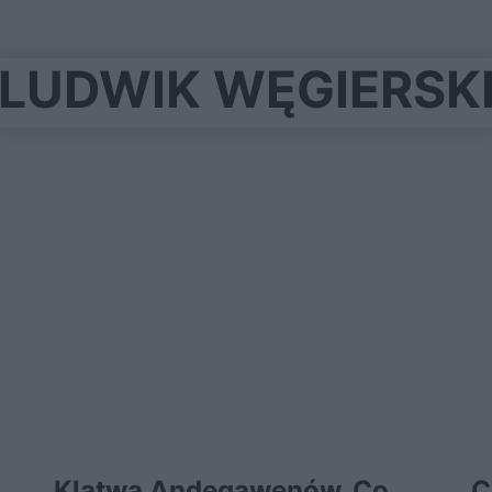
LUDWIK WĘGIERSK
Klątwa Andegawenów. Co
C