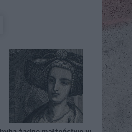
I
hyba żadne małżeństwo w