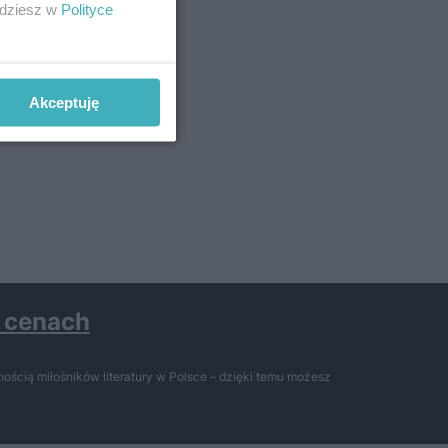
jdziesz w
Polityce
Akceptuję
h cenach
ością miłośników literatury w Polsce – dzięki temu możesz