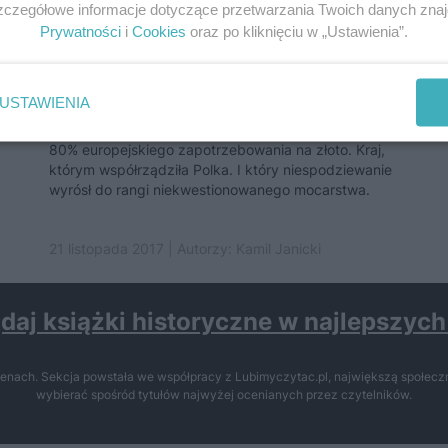
Szczegółowe informacje dotyczące przetwarzania Twoich danych zna
Prywatności
i
Cookies
oraz po kliknięciu w „Ustawienia”.
W tym europejskim kraju
wydobywano jedną...
USTAWIENIA
z
U schyłku średniowiecza jeden kraj zaspokajał nawet
80% europejskiego zapotrzebowania na złoto. Kraj,
którym współrządziła Polka. I który niespodziewanie
wyrósł do rangi niekwestionowanego mocarstwa.
21 listopada 2017 | Autorzy:
Kamil Janicki
daj książki historyczne w najlepszyc
enach. Sekcja powstała we współpracy z Lubimyczytac.pl, największą społeczn
wybierać spośród tytułów najwyżej ocenianych przez czytelników.