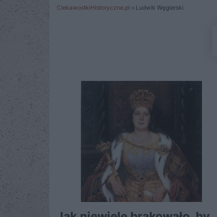
CiekawostkiHistoryczne.pl
»
Ludwik Węgierski
Jak niewiele brakowało, by