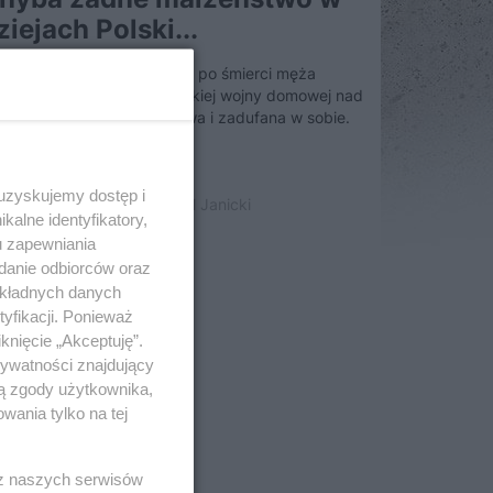
ziejach Polski...
gdy nie odwiedziła Polski, a po śmierci męża
prowadziła do niszczycielskiej wojny domowej nad
słą. Nieudolna, roszczeniowa i zadufana w sobie.
kim cudem w ogóle...
 uzyskujemy dostęp i
marca 2018 | Autorzy:
Kamil Janicki
alne identyfikatory,
u zapewniania
adanie odbiorców oraz
okładnych danych
yfikacji. Ponieważ
knięcie „Akceptuję”.
rywatności znajdujący
ją zgody użytkownika,
wania tylko na tej
 z naszych serwisów