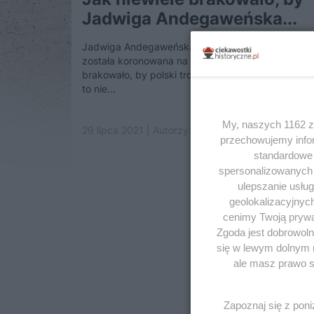
Jadwiga Andegaweńska...
Jadwiga Andegaweńska 16 października 1384 ro
została koronowana na króla Polski. Jednak niewie
brakowało, by polski tron przeszedł jej koło nosa – 
to nie...
My, naszych 1162 za
29 lipca 2021 | Autorzy:
Maria Procner
przechowujemy infor
standardowe 
spersonalizowanych r
ulepszanie usłu
geolokalizacyjnyc
cenimy Twoją prywat
Zgoda jest dobrowoln
się w lewym dolnym 
ale masz prawo sp
Zapoznaj się z pon