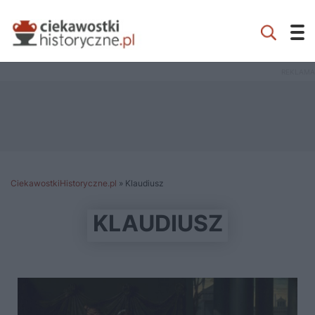
CiekawostkiHistoryczne.pl
»
Klaudiusz
KLAUDIUSZ