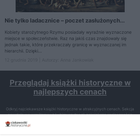
Nie tylko ladacznice – poczet zasłużonych...
Kobiety starożytnego Rzymu posiadały wyraźnie wyznaczone
miejsce w społeczeństwie. Raz na jakiś czas znajdowały się
jednak takie, które przekraczały granicę w wyznaczanej im
hierarchii. Dzięki...
12 grudnia 2019 | Autorzy:
Anna Jankowiak
Przeglądaj książki historyczne w
najlepszych cenach
Odkryj najciekawsze książki historyczne w atrakcyjnych cenach. Sekcja
powstała we współpracy z Lubimyczytac.pl, największą społecznością
miłośników literatury w Polsce – dzięki temu możesz wybierać spośród
tytułów najwyżej ocenianych przez czytelników.