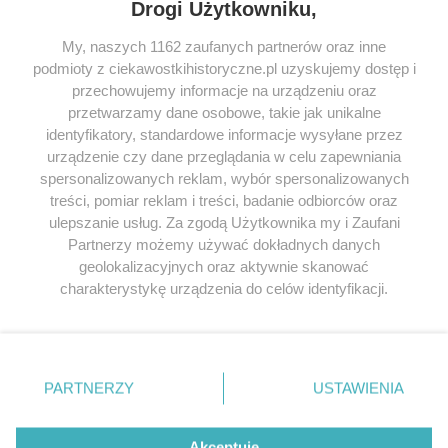
Drogi Użytkowniku,
My, naszych 1162 zaufanych partnerów oraz inne
podmioty z ciekawostkihistoryczne.pl uzyskujemy dostęp i
SERWIS
przechowujemy informacje na urządzeniu oraz
przetwarzamy dane osobowe, takie jak unikalne
SPOŁECZNOŚĆ
identyfikatory, standardowe informacje wysyłane przez
WSPÓŁPRACA
urządzenie czy dane przeglądania w celu zapewniania
spersonalizowanych reklam, wybór spersonalizowanych
KONTAKT
treści, pomiar reklam i treści, badanie odbiorców oraz
ulepszanie usług. Za zgodą Użytkownika my i Zaufani
Partnerzy możemy używać dokładnych danych
geolokalizacyjnych oraz aktywnie skanować
ODWIEDŹ RÓWNIEŻ:
charakterystykę urządzenia do celów identyfikacji.
Ponieważ cenimy Twoją prywatność, prosimy o zgodę na
korzystanie z tych technologii poprzez kliknięcie
„Akceptuję”. Zgoda jest dobrowolna i zawsze możesz ją
zmienić/wycofać klikając przycisk ustawień prywatności
PARTNERZY
USTAWIENIA
znajdujący się w lewym dolnym rogu strony
. Niektóre
Lubimyczytac.pl • Największy serwis o
książkach
Twojahistoria.pl • Historia jakiej nie znasz
rodzaje przetwarzania danych nie wymagają zgody
użytkownika, ale masz prawo sprzeciwić się takiemu
Akceptuję