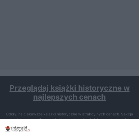
Przeglądaj książki historyczne w
najlepszych cenach
Odkryj najciekawsze książki historyczne w atrakcyjnych cenach. Sekcja
powstała we współpracy z Lubimyczytac.pl, największą społecznością
miłośników literatury w Polsce – dzięki temu możesz wybierać spośród
tytułów najwyżej ocenianych przez czytelników.