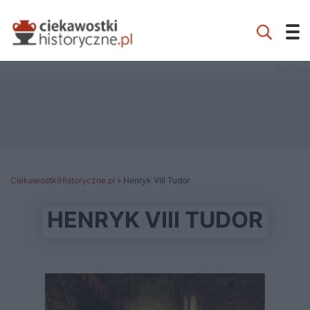
CiekawostkiHistoryczne.pl
»
Henryk VIII Tudor
HENRYK VIII TUDOR