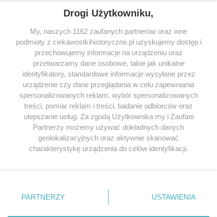
Drogi Użytkowniku,
My, naszych 1162 zaufanych partnerów oraz inne
podmioty z ciekawostkihistoryczne.pl uzyskujemy dostęp i
SERWIS
przechowujemy informacje na urządzeniu oraz
przetwarzamy dane osobowe, takie jak unikalne
SPOŁECZNOŚĆ
identyfikatory, standardowe informacje wysyłane przez
WSPÓŁPRACA
urządzenie czy dane przeglądania w celu zapewniania
spersonalizowanych reklam, wybór spersonalizowanych
KONTAKT
treści, pomiar reklam i treści, badanie odbiorców oraz
ulepszanie usług. Za zgodą Użytkownika my i Zaufani
Partnerzy możemy używać dokładnych danych
geolokalizacyjnych oraz aktywnie skanować
ODWIEDŹ RÓWNIEŻ:
charakterystykę urządzenia do celów identyfikacji.
Ponieważ cenimy Twoją prywatność, prosimy o zgodę na
korzystanie z tych technologii poprzez kliknięcie
„Akceptuję”. Zgoda jest dobrowolna i zawsze możesz ją
zmienić/wycofać klikając przycisk ustawień prywatności
PARTNERZY
USTAWIENIA
znajdujący się w lewym dolnym rogu strony
. Niektóre
Lubimyczytac.pl • Największy serwis o
książkach
Twojahistoria.pl • Historia jakiej nie znasz
rodzaje przetwarzania danych nie wymagają zgody