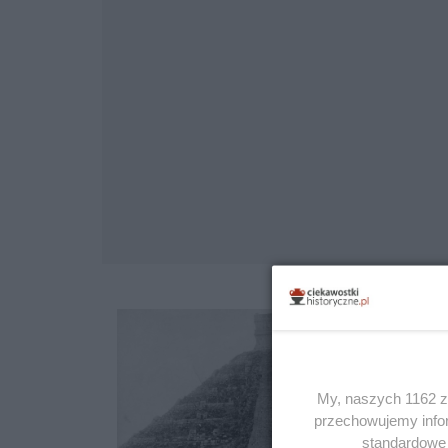
My, naszych 1162 za
przechowujemy infor
standardowe 