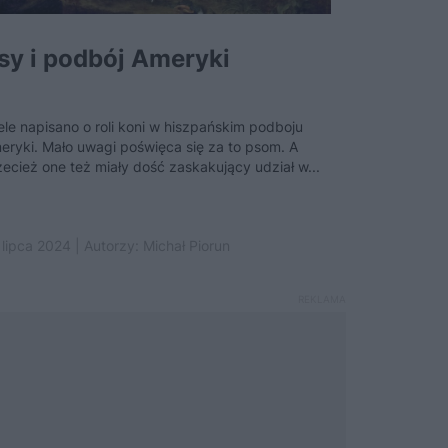
sy i podbój Ameryki
ele napisano o roli koni w hiszpańskim podboju
eryki. Mało uwagi poświęca się za to psom. A
zecież one też miały dość zaskakujący udział w...
 lipca 2024 | Autorzy:
Michał Piorun