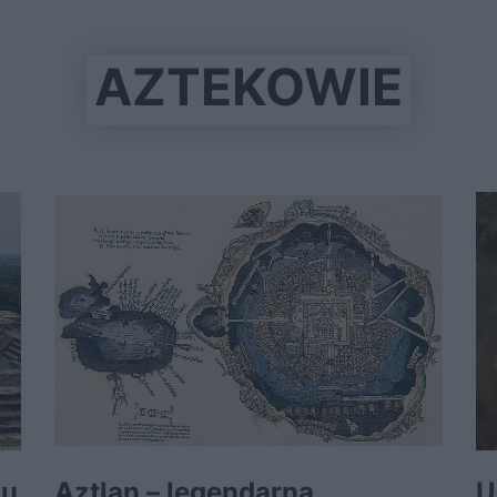
AZTEKOWIE
iu
Aztlan – legendarna
U