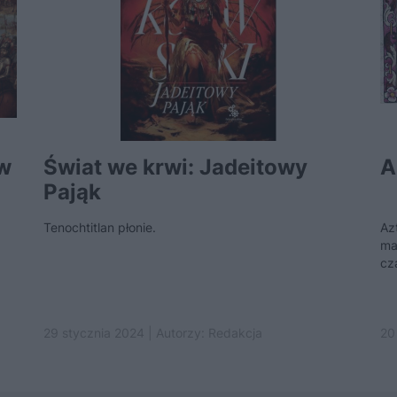
w
Świat we krwi: Jadeitowy
A
Pająk
Tenochtitlan płonie.
Az
ma
cz
29 stycznia 2024 | Autorzy:
Redakcja
20