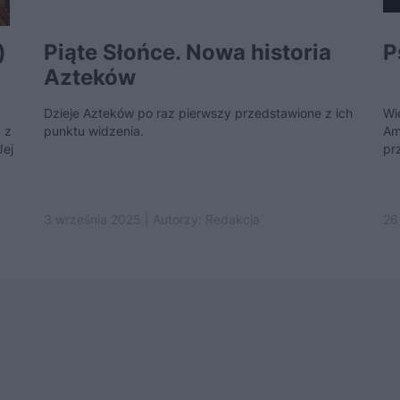
)
Piąte Słońce. Nowa historia
P
Azteków
Dzieje Azteków po raz pierwszy przedstawione z ich
Wi
 z
punktu widzenia.
Am
Jej
pr
3 września 2025 | Autorzy:
Redakcja
26