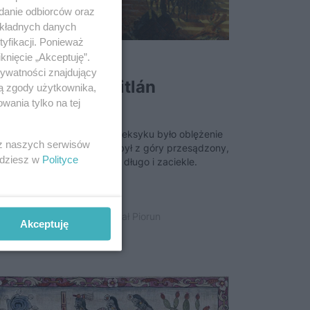
adanie odbiorców oraz
okładnych danych
yfikacji. Ponieważ
knięcie „Akceptuję”.
rywatności znajdujący
padek Tenochtitlán
ją zgody użytkownika,
wania tylko na tej
tatnim akordem podboju Meksyku było oblężenie
 z naszych serwisów
olicy Azteków. Choć wynik był z góry przesądzony,
jdziesz w
Polityce
rońcy Tenochtitlán walczyli długo i zaciekle.
lutego 2024 | Autorzy:
Michał Piorun
Akceptuję