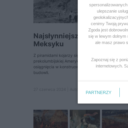
spersonalizowanych r
ulepszanie usłu
geolokalizacyjnyc
cenimy Twoją prywat
Zgoda jest dobrowoln
Najsłynniejsze piramidy
się w lewym dolnym 
Meksyku
ale masz prawo sp
Z piramidami kojarzy się nam Egipt, ale mieszkań
Zapoznaj się z pon
prekolumbijskiej Ameryki Środkowej również mieli
internetowych. 
osiągnięcia w konstruowaniu tych monumentalnyc
budowli.
27 czerwca 2024 | Autorzy:
Michał Piorun
PARTNERZY