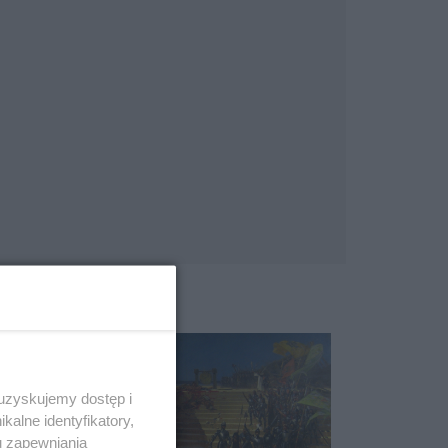
 uzyskujemy dostęp i
alne identyfikatory,
u zapewniania