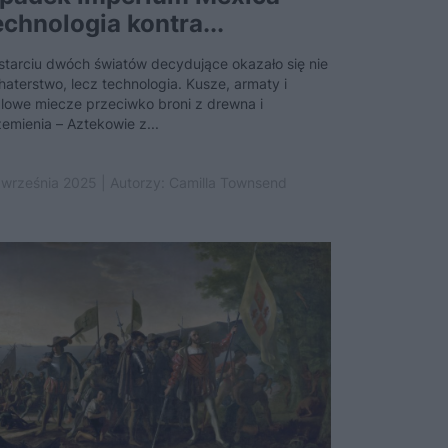
echnologia kontra...
starciu dwóch światów decydujące okazało się nie
haterstwo, lecz technologia. Kusze, armaty i
alowe miecze przeciwko broni z drewna i
zemienia – Aztekowie z...
 września 2025 | Autorzy:
Camilla Townsend