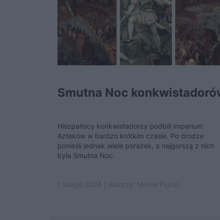
Smutna Noc konkwistadoró
Hiszpańscy konkwistadorzy podbili imperium
Azteków w bardzo krótkim czasie. Po drodze
ponieśli jednak wiele porażek, a najgorszą z nich
była Smutna Noc.
1 lutego 2024 | Autorzy:
Michał Piorun