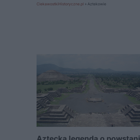
CiekawostkiHistoryczne.pl
»
Aztekowie
Aztecka legenda o powstan