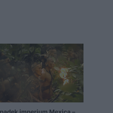
padek imperium Mexica –