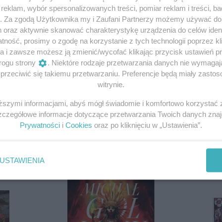
eklam, wybór spersonalizowanych treści, pomiar reklam i treści, b
g. Za zgodą Użytkownika my i Zaufani Partnerzy możemy używać d
h oraz aktywnie skanować charakterystykę urządzenia do celów ident
ność, prosimy o zgodę na korzystanie z tych technologii poprzez kli
a i zawsze możesz ją zmienić/wycofać klikając przycisk ustawień p
Historia ayahuaski
U
rogu strony
. Niektóre rodzaje przetwarzania danych nie wymaga
rzeciwić się takiemu przetwarzaniu. Preferencje będą miały zastoso
witrynie.
cy
W USA i Europie halucynogenne środki stały się
Os
iższymi informacjami, abyś mógł świadomie i komfortowo korzystać
popularne dopiero w latach 60. XX wieku.
st
Szczegółowe informacje dotyczące przetwarzania Twoich danych zna
h
Mieszkańcy Amazonii od tysiącleci używali zsyłającej
ob
Prywatności
i
Cookies
oraz po kliknięciu w „Ustawienia”.
wizje ayahuaski.
2 czerwca 2024 | Autorzy:
Michał Piorun
9 
USTAWIENIA