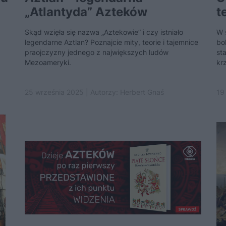
„Atlantyda” Azteków
t
Skąd wzięła się nazwa „Aztekowie” i czy istniało
W 
legendarne Aztlan? Poznajcie mity, teorie i tajemnice
bo
praojczyzny jednego z największych ludów
st
Mezoameryki.
kr
25 września 2025 | Autorzy:
Herbert Gnaś
19