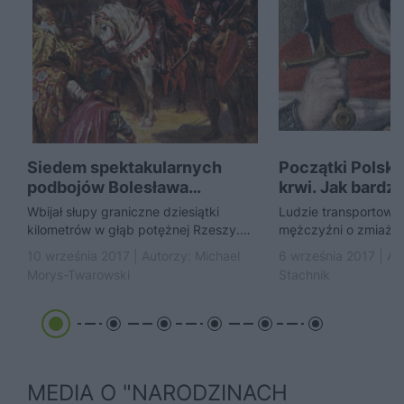
Siedem spektakularnych
Początki Polski
podbojów Bolesława
krwi. Jak bardzo 
Chrobrego
nieludzcy byli...
Wbijał słupy graniczne dziesiątki
Ludzie transportowan
kilometrów w głąb potężnej Rzeszy.
mężczyźni o zmiażdż
Zajął najwspanialsze miasto Wschodu.
kobiety - codziennie
10 września 2017 | Autorzy:
Michael
6 września 2017 | Au
Podbił Czechy, Morawy, Słowację, a
pozbawieni rąk, dłoni
Morys-Twarowski
Stachnik
nawet...
Niepokorni władcy:...
MEDIA O "NARODZINACH