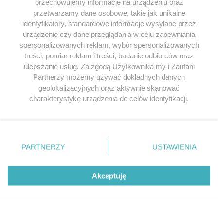
przechowujemy informacje na urządzeniu oraz
tronie Karola Wielkiego. Michael Morys-
tronie w Pradze. Ws
przetwarzamy dane osobowe, takie jak unikalne
Twarowski, w swojej książce
za swojego...
”Narodziny...
identyfikatory, standardowe informacje wysyłane przez
urządzenie czy dane przeglądania w celu zapewniania
spersonalizowanych reklam, wybór spersonalizowanych
treści, pomiar reklam i treści, badanie odbiorców oraz
ulepszanie usług. Za zgodą Użytkownika my i Zaufani
Przeglądaj książki historyczne w
Partnerzy możemy używać dokładnych danych
najlepszych cenach
geolokalizacyjnych oraz aktywnie skanować
charakterystykę urządzenia do celów identyfikacji.
Ponieważ cenimy Twoją prywatność, prosimy o zgodę na
Odkryj najciekawsze książki historyczne w atrakcyjnych cenach. Sekcja
korzystanie z tych technologii poprzez kliknięcie
powstała we współpracy z Lubimyczytac.pl, największą społecznością
„Akceptuję”. Zgoda jest dobrowolna i zawsze możesz ją
miłośników literatury w Polsce – dzięki temu możesz wybierać spośród
zmienić/wycofać klikając przycisk ustawień prywatności
tytułów najwyżej ocenianych przez czytelników.
PARTNERZY
USTAWIENIA
znajdujący się w lewym dolnym rogu strony
. Niektóre
rodzaje przetwarzania danych nie wymagają zgody
użytkownika, ale masz prawo sprzeciwić się takiemu
Akceptuję
przetwarzaniu. Preferencje będą miały zastosowania tylko
na tej witrynie.
SERWIS
Zapoznaj się z poniższymi informacjami, abyś mógł