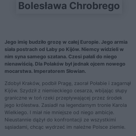
Bolesława Chrobrego
Jego imię budziło grozę w całej Europie. Jego armia
siała postrach od Łaby po Kijów. Niemcy widzieli w
nim syna samego szatana. Czesi pałali do niego
nienawiścią.
Dla Polaków był jednak ojcem nowego
mocarstwa. Imperatorem Słowian.
Zdobył Kraków, podbił Pragę, zaorał Połabie i zagarnął
Kijów. Szydził z niemieckiego cesarza, wbijając słupy
graniczne w toń rzeki przepływającej przez środek
jego królestwa. Zasiadł na legendarnym tronie Karola
Wielkiego. I miał nie mniejsze od niego ambicje.
Nieustannie dążył do konfrontacji ze wszystkimi
sąsiadami, chcąc wydrzeć im należne Polsce ziemie.