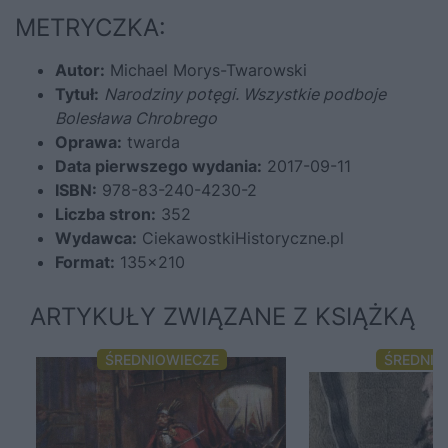
METRYCZKA:
Autor:
Michael Morys-Twarowski
Tytuł:
Narodziny potęgi. Wszystkie podboje
Bolesława Chrobrego
Oprawa:
twarda
Data pierwszego wydania:
2017-09-11
ISBN:
978-83-240-4230-2
Liczba stron:
352
Wydawca:
CiekawostkiHistoryczne.pl
Format:
135×210
ARTYKUŁY ZWIĄZANE Z KSIĄŻKĄ
ŚREDNIOWIECZE
ŚREDNIO