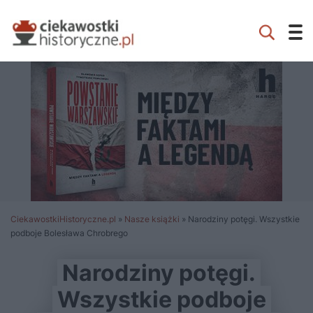
CiekawostkiHistoryczne.pl
»
Nasze książki
»
Narodziny potęgi. Wszystkie
podboje Bolesława Chrobrego
Narodziny potęgi.
Wszystkie podboje