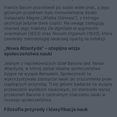
Francis Bacon pozostawił po sobie wiele prac, a jego
głównym projektem było monumentalne dzieło
Instauratio Magna
(„Wielka Odnowa”), z którego
ukończył jedynie dwie części. Na uwagę zasługują
również jego traktaty
De dignitate et augmentis
scientiarum
(1623) oraz
Novum Organum
(1620), które
zawierały metodologię naukową opartą na indukcji.
„Nowa Atlantyda” – utopijna wizja
społeczeństwa nauki
Jednym z najciekawszych dzieł Bacona jest
Nowa
Atlantyda
, w której opisał idealne społeczeństwo
żyjące na wyspie Bensalem. Społeczność ta
wykorzystywała zdobycze nauki do zrozumienia praw
rządzących przyrodą. Trzej główni badacze na wyspie
przewodzili wysiłkom naukowym, co stanowiło wyraz
przekonań Bacona o centralnym znaczeniu nauki w
rozwoju społeczeństwa.
Filozofia przyrody i klasyfikacja nauk