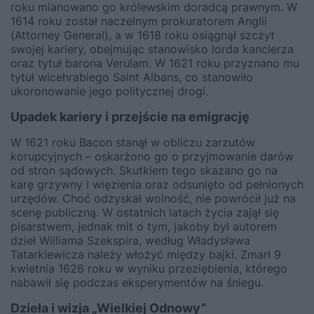
roku mianowano go królewskim doradcą prawnym. W
1614 roku został naczelnym prokuratorem Anglii
(Attorney General), a w 1618 roku osiągnął szczyt
swojej kariery, obejmując stanowisko lorda kanclerza
oraz tytuł barona Verulam. W 1621 roku przyznano mu
tytuł wicehrabiego Saint Albans, co stanowiło
ukoronowanie jego politycznej drogi.
Upadek kariery i przejście na emigrację
W 1621 roku Bacon stanął w obliczu zarzutów
korupcyjnych – oskarżono go o przyjmowanie darów
od stron sądowych. Skutkiem tego skazano go na
karę grzywny i więzienia oraz odsunięto od pełnionych
urzędów. Choć odzyskał wolność, nie powrócił już na
scenę publiczną. W ostatnich latach życia zajął się
pisarstwem, jednak mit o tym, jakoby był autorem
dzieł Williama Szekspira, według Władysława
Tatarkiewicza należy włożyć między bajki. Zmarł 9
kwietnia 1626 roku w wyniku przeziębienia, którego
nabawił się podczas eksperymentów na śniegu.
Dzieła i wizja „Wielkiej Odnowy”