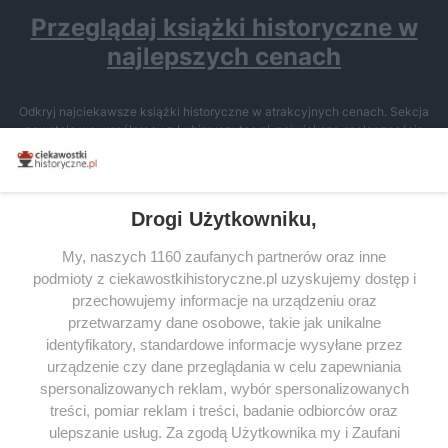
Przeglądaj książki historyczne w
najlepszych cenach
Odkryj najciekawsze książki historyczne w atrakcyjnych cenach. Sekcja
powstała we współpracy z Lubimyczytac.pl, największą społecznością
miłośników literatury w Polsce – dzięki temu możesz wybierać spośród
tytułów najwyżej ocenianych przez czytelników.
Drogi Użytkowniku,
My, naszych 1160 zaufanych partnerów oraz inne
podmioty z ciekawostkihistoryczne.pl uzyskujemy dostęp i
SERWIS
przechowujemy informacje na urządzeniu oraz
przetwarzamy dane osobowe, takie jak unikalne
SPOŁECZNOŚĆ
identyfikatory, standardowe informacje wysyłane przez
WSPÓŁPRACA
urządzenie czy dane przeglądania w celu zapewniania
spersonalizowanych reklam, wybór spersonalizowanych
KONTAKT
treści, pomiar reklam i treści, badanie odbiorców oraz
ulepszanie usług. Za zgodą Użytkownika my i Zaufani