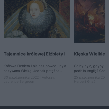
Tajemnice królowej Elżbiety I
Klęska Wielkiej
Królowa Elżbieta I nie bez powodu była
Co by było, gdyby w 
nazywana Wielką. Jednak potężna
podbiła Anglię? Choć
władczyni miała wiele sekretów. Co
Wielka Armada został
30 października 2022 | Autorzy:
25 października 2022 
ukrywała pod grubą…
a…
Laurence Bergreen
Herbert Gnaś