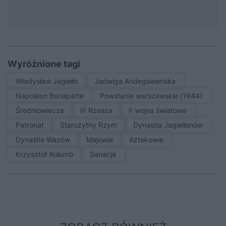
Wyróżnione tagi
Władysław Jagiełło
Jadwiga Andegaweńska
Napoleon Bonaparte
Powstanie warszawskie (1944)
średniowiecze
III Rzesza
II wojna światowa
patronat
Starożytny Rzym
Dynastia Jagiellonów
Dynastia Wazów
Majowie
Aztekowie
Krzysztof Kolumb
sanacja