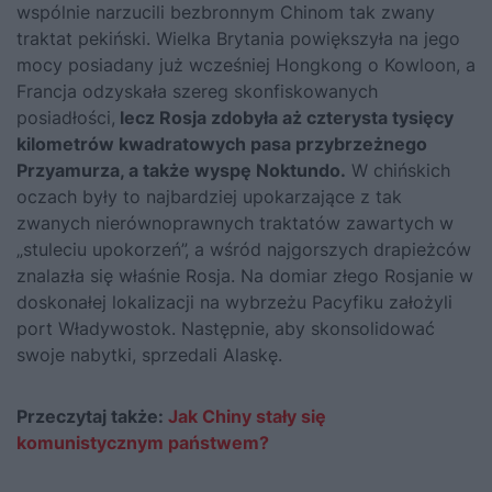
wspólnie narzucili bezbronnym Chinom tak zwany
traktat pekiński. Wielka Brytania powiększyła na jego
mocy posiadany już wcześniej Hongkong o Kowloon, a
Francja odzyskała szereg skonfiskowanych
posiadłości,
lecz Rosja zdobyła aż czterysta tysięcy
kilometrów kwadratowych pasa przybrzeżnego
Przyamurza, a także wyspę Noktundo.
W chińskich
oczach były to najbardziej upokarzające z tak
zwanych nierównoprawnych traktatów zawartych w
„stuleciu upokorzeń”, a wśród najgorszych drapieżców
znalazła się właśnie Rosja. Na domiar złego Rosjanie w
doskonałej lokalizacji na wybrzeżu Pacyfiku założyli
port Władywostok. Następnie, aby skonsolidować
swoje nabytki, sprzedali Alaskę.
Przeczytaj także:
Jak Chiny stały się
komunistycznym państwem?