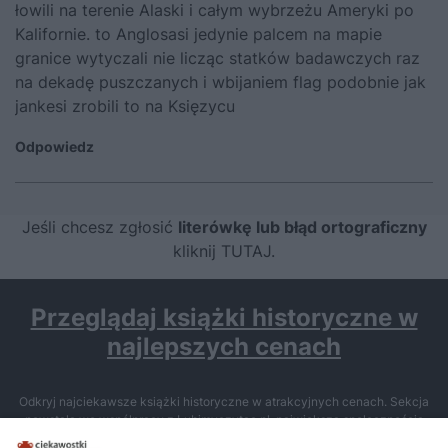
łowili na terenie Alaski i całym wybrzeżu Ameryki po
Kalifornie. to Anglosasi jedynie palcem na mapie
granice wytyczali nie licząc statków badawczych raz
na dekadę puszczanych i wbijaniem flag podobnie jak
jankesi zrobili to na Księzycu
Odpowiedz
Jeśli chcesz zgłosić
literówkę lub błąd ortograficzny
kliknij TUTAJ
.
Przeglądaj książki historyczne w
najlepszych cenach
Odkryj najciekawsze książki historyczne w atrakcyjnych cenach. Sekcja
powstała we współpracy z Lubimyczytac.pl, największą społecznością
miłośników literatury w Polsce – dzięki temu możesz wybierać spośród