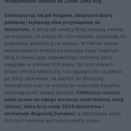
Władywostok: wejście do Zatoki Złoty Róg
Chińczycy są, tak jak Rosjanie, obdarzeni dobrą
pamięcią i wykazują silne przywiązanie do
terytorium.
A także jak władcy Rosji uważają zwykle,
że wszystko, co kiedyś do nich należało, pozostaje ich
prawowitą własnością na zawsze. W Pekinie zakres
współczesnych ambicji wyznaczają mapy imperium
Qing z okresu jego największego rozkwitu, który
osiągnęło w połowie XVII wieku. Na tych mapach
widać chińską Mandżurię, rozciągającą się na północ
po Góry Jabłonowe, na zachód po Mongolię
Wewnętrzną oraz na wschód po wybrzeże Pacyfiku,
obejmującą też wyspę Sachalin.
Chińczycy roszczą
sobie prawo do całego dorzecza rzeki Heilong Jiang
(Amur), która liczy sobie 2824 kilometrów i
dorównuje długością Dunajowi,
a odzyskanie przez
nich tych terenów jest tylko kwestią czasu.