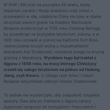
W XVIII i XIX oraz na początku XX wieku, kiedy
imperium carskie i Rosja sowiecka rosły (choć z
przerwami) w siłę, osłabione Chiny nie były w stanie
utrzymać swoich granic na Dalekim Wschodzie.
Rosjanie przekroczyli w 1732 roku Cieśninę Beringa,
by przeniknąć na brytyjskie terytorium Jukonu, a w
1812 roku wznieśli w północnej Kalifornii Fort Ross.
Jednocześnie toczyli wojnę z muzułmańskimi
emiratami Azji Środkowej i wywierali presję na kruchą
granicę z Mandżurią.
Wynikiem tego był traktat z
Ajgunu z 1858 roku, na mocy którego Chińczycy
zrzekli się całego terytorium na północ od Heilong
Jiang, czyli Amuru.
U zbiegu rzek Amur i Ussuri
Rosjanie natychmiast założyli miasto Chabarowsk.
To jednak nie wystarczyło, aby zaspokoić rosyjskie
apetyty. Dwa lata po traktacie z Ajgunu carscy
dyplomaci dołączyli do brytyjskich i francuskich i