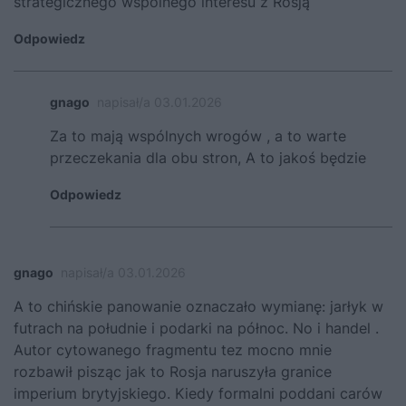
strategicznego wspolnego interesu z Rosją
Odpowiedz
gnago
napisał/a 03.01.2026
Za to mają wspólnych wrogów , a to warte
przeczekania dla obu stron, A to jakoś będzie
Odpowiedz
gnago
napisał/a 03.01.2026
A to chińskie panowanie oznaczało wymianę: jarłyk w
futrach na południe i podarki na północ. No i handel .
Autor cytowanego fragmentu tez mocno mnie
rozbawił pisząc jak to Rosja naruszyła granice
imperium brytyjskiego. Kiedy formalni poddani carów