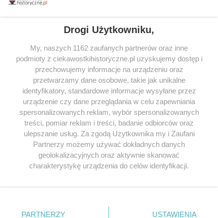
tytułów najwyżej ocenianych przez czytelników.
Drogi Użytkowniku,
My, naszych 1162 zaufanych partnerów oraz inne
podmioty z ciekawostkihistoryczne.pl uzyskujemy dostęp i
SERWIS
przechowujemy informacje na urządzeniu oraz
przetwarzamy dane osobowe, takie jak unikalne
SPOŁECZNOŚĆ
identyfikatory, standardowe informacje wysyłane przez
WSPÓŁPRACA
urządzenie czy dane przeglądania w celu zapewniania
spersonalizowanych reklam, wybór spersonalizowanych
KONTAKT
treści, pomiar reklam i treści, badanie odbiorców oraz
ulepszanie usług. Za zgodą Użytkownika my i Zaufani
Partnerzy możemy używać dokładnych danych
geolokalizacyjnych oraz aktywnie skanować
ODWIEDŹ RÓWNIEŻ:
charakterystykę urządzenia do celów identyfikacji.
Ponieważ cenimy Twoją prywatność, prosimy o zgodę na
korzystanie z tych technologii poprzez kliknięcie
„Akceptuję”. Zgoda jest dobrowolna i zawsze możesz ją
zmienić/wycofać klikając przycisk ustawień prywatności
PARTNERZY
USTAWIENIA