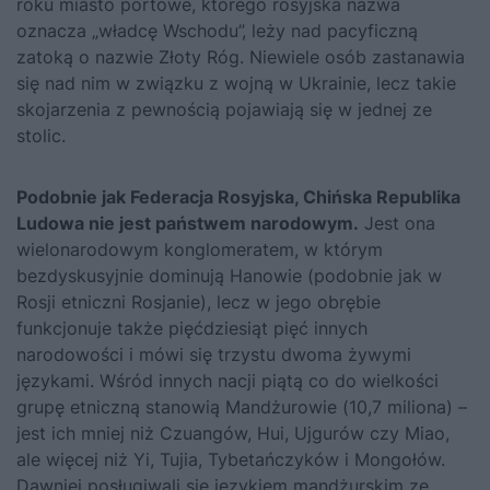
roku miasto portowe, którego rosyjska nazwa
oznacza „władcę Wschodu”, leży nad pacyficzną
zatoką o nazwie Złoty Róg. Niewiele osób zastanawia
się nad nim w związku z wojną w Ukrainie, lecz takie
skojarzenia z pewnością pojawiają się w jednej ze
stolic.
Podobnie jak Federacja Rosyjska, Chińska Republika
Ludowa nie jest państwem narodowym.
Jest ona
wielonarodowym konglomeratem, w którym
bezdyskusyjnie dominują Hanowie (podobnie jak w
Rosji etniczni Rosjanie), lecz w jego obrębie
funkcjonuje także pięćdziesiąt pięć innych
narodowości i mówi się trzystu dwoma żywymi
językami. Wśród innych nacji piątą co do wielkości
grupę etniczną stanowią Mandżurowie (10,7 miliona) –
jest ich mniej niż Czuangów, Hui, Ujgurów czy Miao,
ale więcej niż Yi, Tujia, Tybetańczyków i Mongołów.
Dawniej posługiwali się językiem mandżurskim ze