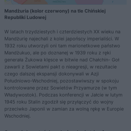
Mandżuria (kolor czerwony) na tle Chińskiej
Republiki Ludowej
W latach trzydziestych i czterdziestych XX wieku na
Mandżurię najechali z kolei japońscy imperialiści. W
1932 roku utworzyli oni tam marionetkowe państwo
Mandżukuo, ale po doznanej w 1939 roku z ręki
generała Żukowa klęsce w bitwie nad Chałchin- Goł
zawarli z Sowietami pakt o nieagresji, w rezultacie
czego dalszej ekspansji dokonywali w Azji
Południowo-Wschodniej, pozostawiwszy w spokoju
kontrolowane przez Sowietów Przyamurze (w tym
Władywostok). Podczas konferencji w Jałcie w lutym
1945 roku Stalin zgodził się przyłączyć do wojny
przeciwko Japonii w zamian za wolną rękę w Europie
Wschodniej.