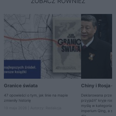
ZOBACZ RÓWNIEŻ
Granice świata
Chiny i Rosja – 
47 opowieści o tym, jak linie na mapie
Deklarowana przez C
zmieniły historię
przyjaźń” kryje rosn
myślą w kategoriac
19 maja 2026 | Autorzy:
Redakcja
imperium Qing, a sła
dla...