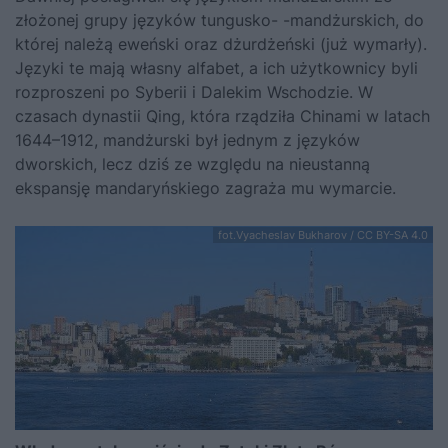
złożonej grupy języków tungusko- -mandżurskich, do
której należą eweński oraz dżurdżeński (już wymarły).
Języki te mają własny alfabet, a ich użytkownicy byli
rozproszeni po Syberii i Dalekim Wschodzie. W
czasach dynastii Qing, która rządziła Chinami w latach
1644–1912, mandżurski był jednym z języków
dworskich, lecz dziś ze względu na nieustanną
ekspansję mandaryńskiego zagraża mu wymarcie.
fot.Vyacheslav Bukharov / CC BY-SA 4.0