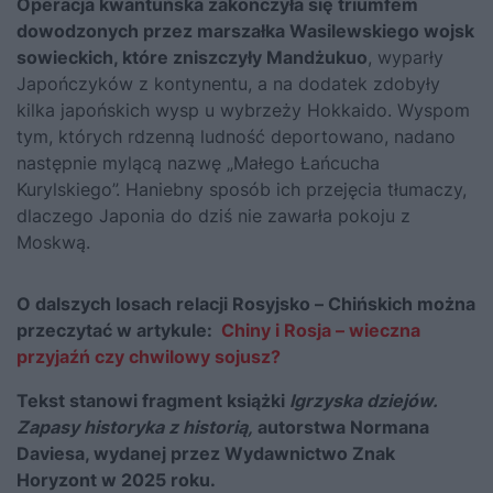
Operacja kwantuńska zakończyła się triumfem
dowodzonych przez marszałka Wasilewskiego wojsk
sowieckich, które zniszczyły Mandżukuo
, wyparły
Japończyków z kontynentu, a na dodatek zdobyły
kilka japońskich wysp u wybrzeży Hokkaido. Wyspom
tym, których rdzenną ludność deportowano, nadano
następnie mylącą nazwę „Małego Łańcucha
Kurylskiego”. Haniebny sposób ich przejęcia tłumaczy,
dlaczego Japonia do dziś nie zawarła pokoju z
Moskwą.
O dalszych losach relacji Rosyjsko – Chińskich można
przeczytać w artykule:
Chiny i Rosja – wieczna
przyjaźń czy chwilowy sojusz?
Tekst stanowi fragment książki
Igrzyska dziejów.
Zapasy historyka z historią,
autorstwa Normana
Daviesa, wydanej przez Wydawnictwo Znak
Horyzont w 2025 roku.