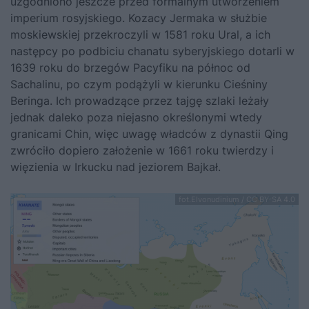
uzgodniono jeszcze przed formalnym utworzeniem
imperium rosyjskiego. Kozacy Jermaka w służbie
moskiewskiej przekroczyli w 1581 roku Ural, a ich
następcy po podbiciu chanatu syberyjskiego dotarli w
1639 roku do brzegów Pacyfiku na północ od
Sachalinu, po czym podążyli w kierunku Cieśniny
Beringa. Ich prowadzące przez tajgę szlaki leżały
jednak daleko poza niejasno określonymi wtedy
granicami Chin, więc uwagę władców z dynastii Qing
zwróciło dopiero założenie w 1661 roku twierdzy i
więzienia w Irkucku nad jeziorem Bajkał.
fot.Elvonudinium / CC BY-SA 4.0