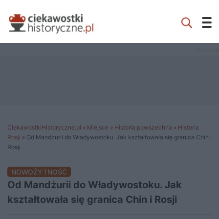
CiekawostkiHistoryczne.pl
»
Miejsce
»
Historia powszechna
»
Historia
Rosji
»
Od Mandżurii do Władywostoku. Jak kształtowała się granica Chin i
Rosji
NOWOŻYTNOŚĆ
Od Mandżurii do Władywostoku. Jak
kształtowała się granica Chin i Rosji