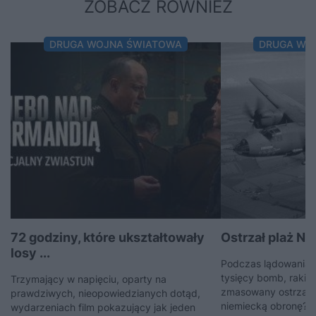
ZOBACZ RÓWNIEŻ
DRUGA WOJNA ŚWIATOWA
DRUGA WO
72 godziny, które ukształtowały
Ostrzał plaż N
losy ...
Podczas lądowania w
tysięcy bomb, rakiet
Trzymający w napięciu, oparty na
zmasowany ostrzał r
prawdziwych, nieopowiedzianych dotąd,
niemiecką obronę?
wydarzeniach film pokazujący jak jeden