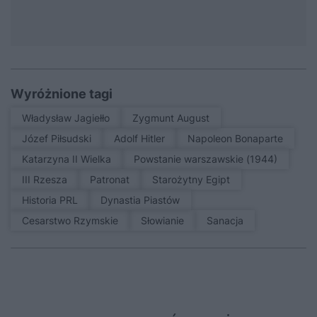
Wyróżnione tagi
Władysław Jagiełło
Zygmunt August
Józef Piłsudski
Adolf Hitler
Napoleon Bonaparte
Katarzyna II Wielka
Powstanie warszawskie (1944)
III Rzesza
patronat
Starożytny Egipt
Historia PRL
Dynastia Piastów
Cesarstwo Rzymskie
Słowianie
sanacja