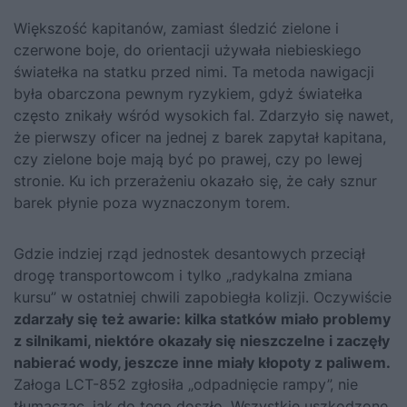
Większość kapitanów, zamiast śledzić zielone i
czerwone boje, do orientacji używała niebieskiego
światełka na statku przed nimi. Ta metoda nawigacji
była obarczona pewnym ryzykiem, gdyż światełka
często znikały wśród wysokich fal. Zdarzyło się nawet,
że pierwszy oficer na jednej z barek zapytał kapitana,
czy zielone boje mają być po prawej, czy po lewej
stronie. Ku ich przerażeniu okazało się, że cały sznur
barek płynie poza wyznaczonym torem.
Gdzie indziej rząd jednostek desantowych przeciął
drogę transportowcom i tylko „radykalna zmiana
kursu” w ostatniej chwili zapobiegła kolizji. Oczywiście
zdarzały się też awarie: kilka statków miało problemy
z silnikami, niektóre okazały się nieszczelne i zaczęły
nabierać wody, jeszcze inne miały kłopoty z paliwem.
Załoga LCT-852 zgłosiła „odpadnięcie rampy”, nie
tłumacząc, jak do tego doszło. Wszystkie uszkodzone