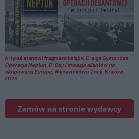
Artykuł stanowi fragment książki Craiga Symondsa
Operacja Neptun. D-Day i inwazja aliantów na
okupowaną Europę
, Wydawnictwo Znak, Kraków
2025.