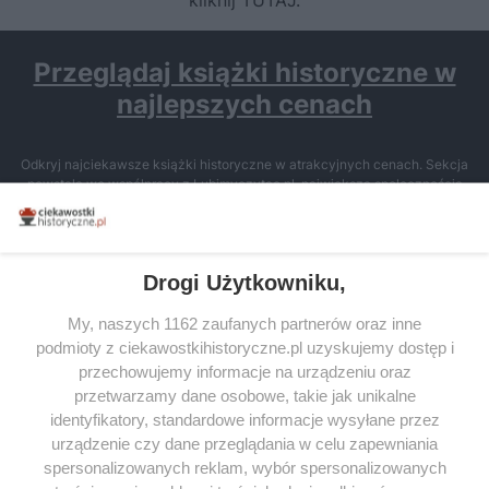
Przeglądaj książki historyczne w
najlepszych cenach
Odkryj najciekawsze książki historyczne w atrakcyjnych cenach. Sekcja
powstała we współpracy z Lubimyczytac.pl, największą społecznością
miłośników literatury w Polsce – dzięki temu możesz wybierać spośród
tytułów najwyżej ocenianych przez czytelników.
Drogi Użytkowniku,
My, naszych 1162 zaufanych partnerów oraz inne
podmioty z ciekawostkihistoryczne.pl uzyskujemy dostęp i
SERWIS
przechowujemy informacje na urządzeniu oraz
przetwarzamy dane osobowe, takie jak unikalne
SPOŁECZNOŚĆ
identyfikatory, standardowe informacje wysyłane przez
WSPÓŁPRACA
urządzenie czy dane przeglądania w celu zapewniania
spersonalizowanych reklam, wybór spersonalizowanych