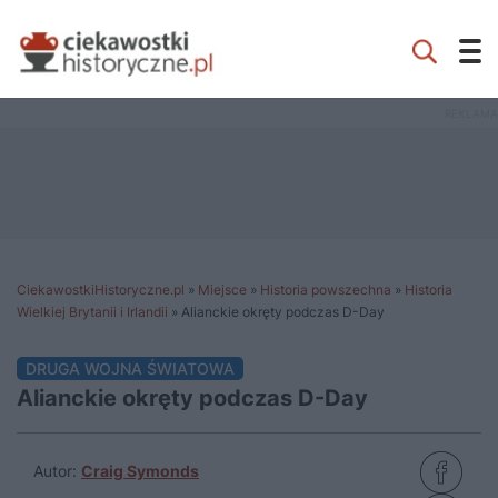
CiekawostkiHistoryczne.pl
»
Miejsce
»
Historia powszechna
»
Historia
Wielkiej Brytanii i Irlandii
»
Alianckie okręty podczas D-Day
DRUGA WOJNA ŚWIATOWA
Alianckie okręty podczas D-Day
Autor:
Craig Symonds