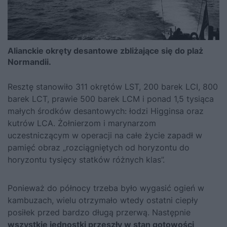
Alianckie okręty desantowe zbliżające się do plaż
Normandii.
Resztę stanowiło 311 okrętów LST, 200 barek LCI, 800
barek LCT, prawie 500 barek LCM i ponad 1,5 tysiąca
małych środków desantowych: łodzi Higginsa oraz
kutrów LCA. Żołnierzom i marynarzom
uczestniczącym w operacji na całe życie zapadł w
pamięć obraz „rozciągniętych od horyzontu do
horyzontu tysięcy statków różnych klas”.
Ponieważ do północy trzeba było wygasić ogień w
kambuzach, wielu otrzymało wtedy ostatni ciepły
posiłek przed bardzo długą przerwą. Następnie
wszystkie jednostki przeszły w stan gotowości