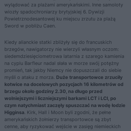
wylądować za plażami amerykańskimi. Inne samoloty
wiozły spadochroniarzy brytyjskiej 6. Dywizji
Powietrznodesantowej ku miejscu zrzutu za plażą
Sword w pobliżu Caen.
Kiedy alianckie statki zbliżyły się do francuskich
brzegów, nawigatorzy nie wierzyli własnym oczom:
siedemdziesięciometrowa latarnia z szarego kamienia
na cyplu Barfleur nadal słała w morze swój potężny
promień, tak jakby Niemcy nie dopuszczali do siebie
myśli o ataku z morza.
Duże transportowce zrzuciły
kotwice na docelowych pozycjach 16 kilometrów od
brzegu około godziny 2.30, na długo przed
wolniejszymi i liczniejszymi barkami LCT i LCI, po
czym natychmiast zaczęły spuszczać na wodę łodzie
Higginsa
. Kirk, Hall i Moon byli zgodni, że pełne
amerykańskich żołnierzy transportowce są zbyt
cenne, aby ryzykować wejście w zasięg niemieckich