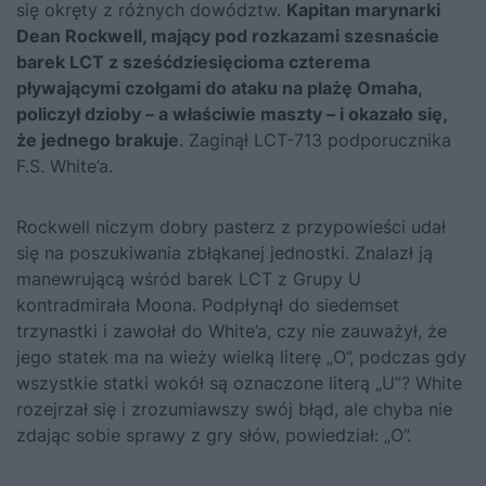
się okręty z różnych dowództw.
Kapitan marynarki
Dean Rockwell, mający pod rozkazami szesnaście
barek LCT z sześćdziesięcioma czterema
pływającymi czołgami do ataku na plażę Omaha,
policzył dzioby – a właściwie maszty – i okazało się,
że jednego brakuje
. Zaginął LCT-713 podporucznika
F.S. White’a.
Rockwell niczym dobry pasterz z przypowieści udał
się na poszukiwania zbłąkanej jednostki. Znalazł ją
manewrującą wśród barek LCT z Grupy U
kontradmirała Moona. Podpłynął do siedemset
trzynastki i zawołał do White’a, czy nie zauważył, że
jego statek ma na wieży wielką literę „O”, podczas gdy
wszystkie statki wokół są oznaczone literą „U”? White
rozejrzał się i zrozumiawszy swój błąd, ale chyba nie
zdając sobie sprawy z gry słów, powiedział: „O”.