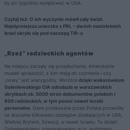
by po tygodniu wylądować w USA.
Czytaj też:
O ich wyczynie mówił cały świat.
Najsłynniejsza ucieczka z PRL – dwóch nastoletnich
braci ukryło się pod naczepą TIR-a
„Rzeź” radzieckich agentów
Na miejscu zaczęły się przesłuchania. Amerykanie
musieli sprawdzić, z kim mają do czynienia i czy
„nowy” jest wiarygodny. Wkrótce
dzięki wskazówkom
Goleniewskiego CIA odnalazła w warszawskich
skrytkach ok. 5000 stron dokumentów polskich i
800 radzieckich, w tym ponoć nawet teczki
personalne
. Dane przekazane przez Polaka pozwoliły
na skazanie kilkunastu szpiegów działających w USA,
Wielkiej Brytanii, Szwecji, a nawet Izraelu. To dzięki
Goleniewskiemu zdemaskowano m.in. wybitnego