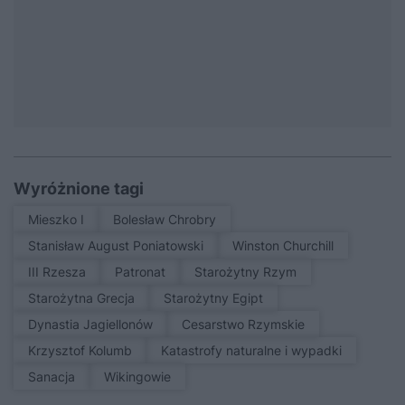
Wyróżnione tagi
Mieszko I
Bolesław Chrobry
Stanisław August Poniatowski
Winston Churchill
III Rzesza
patronat
Starożytny Rzym
Starożytna Grecja
Starożytny Egipt
Dynastia Jagiellonów
Cesarstwo Rzymskie
Krzysztof Kolumb
Katastrofy naturalne i wypadki
sanacja
Wikingowie