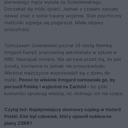
pierwszego męża wyszła za Goleniewskiego.
Doczekali się trójki dzieci. Jednak z czasem zaczęły
dawać znać o sobie traumy wojenne. Stan psychiczny
małżonki szpiega się pogarszał. Miała objawy
schizofrenii.
Tymczasem Goleniewski poznał 28-letnią Niemkę
Irmgard Kampf, pracownicę sekretariatu w szkole w
NRD. Nawiązali romans. Nie ukrywał przed nią, że jest
żonaty, kochance to jednak nie przeszkadzało.
Wkrótce mężczyzna wyprowadził się z domu do
matki.
Ponoć to właśnie Irmgard namawiała go, by
porzucił Polskę i wyjechał na Zachód –
bo póki
komuniści sprawują władzę, nic dobrego ich nie czeka.
Czytaj też:
Najsłynniejszy atomowy szpieg w historii
Polski. Kim był człowiek, który ujawnił nuklearne
plany ZSRR?