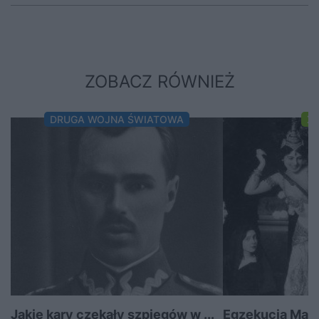
ZOBACZ RÓWNIEŻ
DRUGA WOJNA ŚWIATOWA
XI
Jakie kary czekały szpiegów w ...
Egzekucja Maty