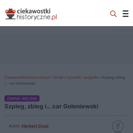
CiekawostkiHistoryczne.pl
»
Temat
»
Sylwetki i biografie
»
Szpieg, zbieg
i… car Goleniewski
ZIMNA WOJNA
Szpieg, zbieg i… car Goleniewski
Autor:
Herbert Gnaś