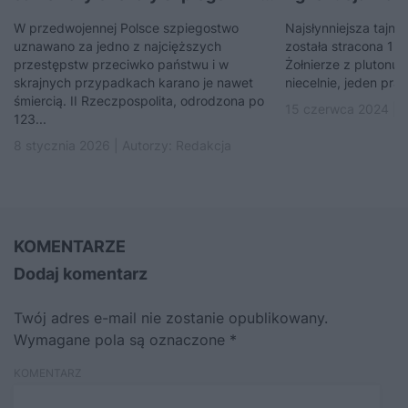
W przedwojennej Polsce szpiegostwo
Najsłynniejsza tajna
uznawano za jedno z najcięższych
została stracona 15 
przestępstw przeciwko państwu i w
Żołnierze z plutonu 
skrajnych przypadkach karano je nawet
niecelnie, jeden pra
śmiercią. II Rzeczpospolita, odrodzona po
15 czerwca 2024 | 
123...
8 stycznia 2026 | Autorzy:
Redakcja
KOMENTARZE
Dodaj komentarz
Twój adres e-mail nie zostanie opublikowany.
Wymagane pola są oznaczone
*
KOMENTARZ