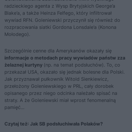
radzieckiego agenta z Wysp Brytyjskich George’a
Blake’a, a także Heinza Felfego, który infiltrował
wywiad RFN. Goleniewski przyczynił się również do
rozpracowania siatki Gordona Lonsdale’a (Konona
Mołodego).
Szczególnie cenne dla Amerykanów okazały się
informacje o metodach pracy wywiadów państw zza
żelaznej kurtyny
(np. na temat podsłuchów). To, co
przekazał USA, okazało się jednak bolesne dla Polski.
Jak przyznawał pułkownik Witold Sienkiewicz,
przełożony Goleniewskiego w PRL, cały dorobek
opisanego przez niego odcinka należało spisać na
straty. A że Goleniewski miał wprost fenomenalną
pamięć…
Czytaj też:
Jak SB podsłuchiwała Polaków?