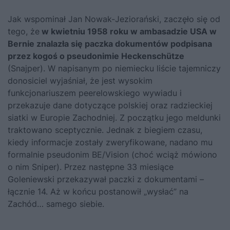
Jak wspominał Jan Nowak-Jeziorański, zaczęło się od
tego, że
w kwietniu 1958 roku w ambasadzie USA w
Bernie znalazła się paczka dokumentów podpisana
przez kogoś o pseudonimie Heckenschütze
(Snajper). W napisanym po niemiecku liście tajemniczy
donosiciel wyjaśniał, że jest wysokim
funkcjonariuszem peerelowskiego wywiadu i
przekazuje dane dotyczące polskiej oraz radzieckiej
siatki w Europie Zachodniej. Z początku jego meldunki
traktowano sceptycznie. Jednak z biegiem czasu,
kiedy informacje zostały zweryfikowane, nadano mu
formalnie pseudonim BE/Vision (choć wciąż mówiono
o nim Sniper). Przez następne 33 miesiące
Goleniewski przekazywał paczki z dokumentami –
łącznie 14. Aż w końcu postanowił „wysłać” na
Zachód… samego siebie.