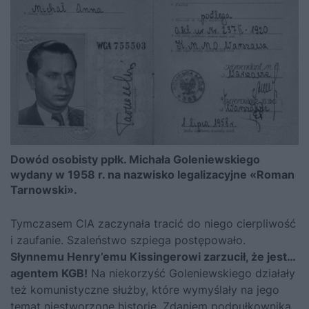
Dowód osobisty ppłk. Michała Goleniewskiego
wydany w 1958 r. na nazwisko legalizacyjne «Roman
Tarnowski».
Tymczasem CIA zaczynała tracić do niego cierpliwość
i zaufanie. Szaleństwo szpiega postępowało.
Słynnemu Henry’emu Kissingerowi zarzucił, że jest…
agentem KGB!
Na niekorzyść Goleniewskiego działały
też komunistyczne służby, które wymyślały na jego
temat niestworzone historie. Zdaniem podpułkownika