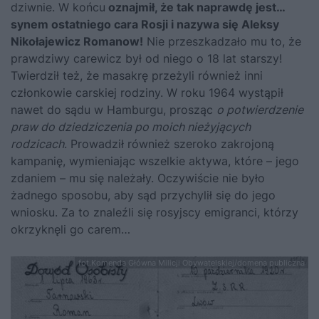
dziwnie. W końcu
oznajmił, że tak naprawdę jest…
synem ostatniego cara Rosji i nazywa się Aleksy
Nikołajewicz Romanow!
Nie przeszkadzało mu to, że
prawdziwy carewicz był od niego o 18 lat starszy!
Twierdził też, że masakrę przeżyli również inni
członkowie carskiej rodziny. W roku 1964 wystąpił
nawet do sądu w Hamburgu, prosząc
o potwierdzenie
praw do dziedziczenia po moich nieżyjących
rodzicach
. Prowadził również szeroko zakrojoną
kampanię, wymieniając wszelkie aktywa, które – jego
zdaniem – mu się należały. Oczywiście nie było
żadnego sposobu, aby sąd przychylił się do jego
wniosku. Za to znaleźli się rosyjscy emigranci, którzy
okrzyknęli go carem…
fot.Komenda Główna Milicji Obywatelskiej/domena publiczna