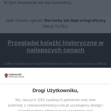
W tym momencie nie ma komentrzy.
Jeśli chcesz zgłosić
literówkę lub błąd ortograficzny
kliknij TUTAJ
.
Przeglądaj książki historyczne w
najlepszych cenach
Odkryj najciekawsze książki historyczne w atrakcyjnych cenach. Sekcja
powstała we współpracy z Lubimyczytac.pl, największą społecznością
miłośników literatury w Polsce – dzięki temu możesz wybierać spośród
tytułów najwyżej ocenianych przez czytelników.
Drogi Użytkowniku,
My, naszych 1162 zaufanych partnerów oraz inne
podmioty z ciekawostkihistoryczne.pl uzyskujemy dostęp i
SERWIS
przechowujemy informacje na urządzeniu oraz