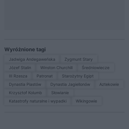
Wyróżnione tagi
Jadwiga Andegaweńska
Zygmunt Stary
Józef Stalin
Winston Churchill
średniowiecze
III Rzesza
patronat
Starożytny Egipt
Dynastia Piastów
Dynastia Jagiellonów
Aztekowie
Krzysztof Kolumb
Słowianie
Katastrofy naturalne i wypadki
Wikingowie