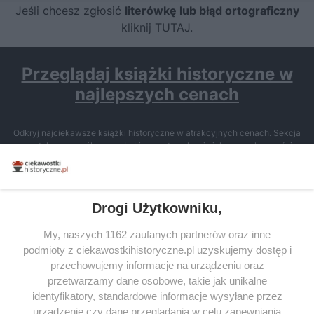
Jeśli chcesz zgłosić
literówkę lub błąd ortograficzny
kliknij TUTAJ
.
Przeglądaj książki historyczne w
najlepszych cenach
Odkryj najciekawsze książki historyczne w atrakcyjnych cenach. Sekcja
powstała we współpracy z Lubimyczytac.pl, największą społecznością
miłośników literatury w Polsce – dzięki temu możesz wybierać spośród
tytułów najwyżej ocenianych przez czytelników.
Drogi Użytkowniku,
My, naszych 1162 zaufanych partnerów oraz inne
podmioty z ciekawostkihistoryczne.pl uzyskujemy dostęp i
SERWIS
przechowujemy informacje na urządzeniu oraz
przetwarzamy dane osobowe, takie jak unikalne
SPOŁECZNOŚĆ
identyfikatory, standardowe informacje wysyłane przez
urządzenie czy dane przeglądania w celu zapewniania
WSPÓŁPRACA