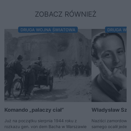
ZOBACZ RÓWNIEŻ
DRUGA WOJNA ŚWIATOWA
DRUGA WO
Komando „palaczy ciał”
Władysław Szpi
Już na początku sierpnia 1944 roku z
Naziści zamordowali
rozkazu gen. von dem Bacha w Warszawie
samego ocalił jeden