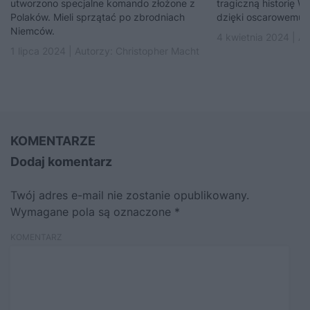
utworzono specjalne komando złożone z
tragiczną historię 
Polaków. Mieli sprzątać po zbrodniach
dzięki oscarowemu „P
Niemców.
4 kwietnia 2024 | A
1 lipca 2024 | Autorzy:
Christopher Macht
KOMENTARZE
Dodaj komentarz
Twój adres e-mail nie zostanie opublikowany.
Wymagane pola są oznaczone
*
KOMENTARZ