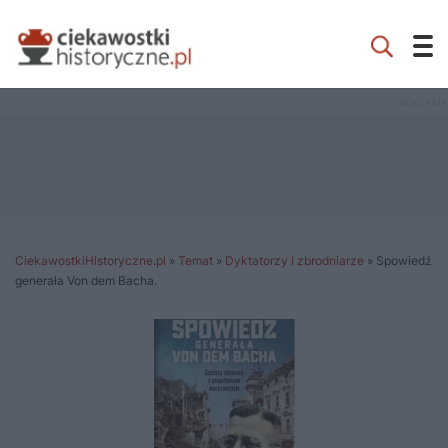
CiekawostkiHistoryczne.pl
»
Temat
»
Dyktatorzy i zbrodniarze
»
Spowiedź
generała Von dem Bacha.