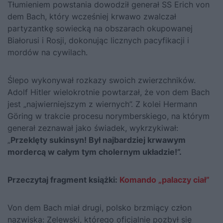
Tłumieniem powstania dowodził generał SS Erich von
dem Bach, który wcześniej krwawo zwalczał
partyzantkę sowiecką na obszarach okupowanej
Białorusi i Rosji, dokonując licznych pacyfikacji i
mordów na cywilach.
Ślepo wykonywał rozkazy swoich zwierzchników.
Adolf Hitler wielokrotnie powtarzał, że von dem Bach
jest „najwierniejszym z wiernych”. Z kolei Hermann
Göring w trakcie procesu norymberskiego, na którym
generał zeznawał jako świadek, wykrzykiwał:
„
Przeklęty sukinsyn! Był najbardziej krwawym
mordercą w całym tym cholernym układzie!”.
Przeczytaj fragment książki:
Komando „palaczy ciał”
Von dem Bach miał drugi, polsko brzmiący człon
nazwiska: Zelewski, którego oficjalnie pozbył się