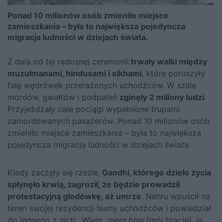
Ponad 10 milionów osób zmieniło miejsce
zamieszkania – była to największa pojedyncza
migracja ludności w dziejach świata.
Z dala od tej radosnej ceremonii
trwały walki między
muzułmanami, hindusami i sikhami
, które poruszyły
falę wędrówek przerażonych uchodźców. W szale
mordów, gwałtów i podpaleń
zginęły 2 miliony ludzi
.
Przyjeżdżały całe pociągi wypełnione trupami
zamordowanych pasażerów. Ponad 10 milionów osób
zmieniło miejsce zamieszkania – była to największa
pojedyncza migracja ludności w dziejach świata.
Kiedy zaczęły się rzezie,
Gandhi, którego dzieło życia
spłynęło krwią, zagroził, że będzie prowadził
protestacyjną głodówkę, aż umrze
. Nehru wpuścił na
teren swojej rezydencji tłumy uchodźców i powiedział
do jednego z nich: „Wiem,
mere bhai
[mój bracie], ja