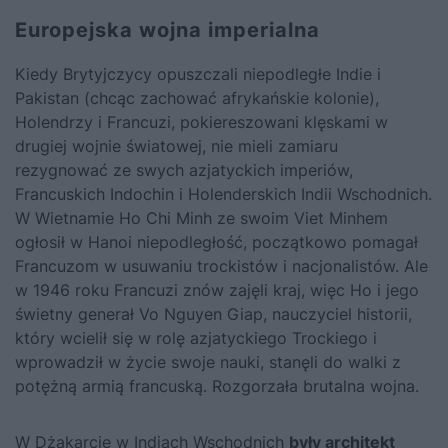
Europejska wojna imperialna
Kiedy Brytyjczycy opuszczali niepodległe Indie i
Pakistan (chcąc zachować afrykańskie kolonie),
Holendrzy i Francuzi, pokiereszowani klęskami w
drugiej wojnie światowej, nie mieli zamiaru
rezygnować ze swych azjatyckich imperiów,
Francuskich Indochin i Holenderskich Indii Wschodnich.
W Wietnamie Ho Chi Minh ze swoim Viet Minhem
ogłosił w Hanoi niepodległość, początkowo pomagał
Francuzom w usuwaniu trockistów i nacjonalistów. Ale
w 1946 roku Francuzi znów zajęli kraj, więc Ho i jego
świetny generał Vo Nguyen Giap, nauczyciel historii,
który wcielił się w rolę azjatyckiego Trockiego i
wprowadził w życie swoje nauki, stanęli do walki z
potężną armią francuską. Rozgorzała brutalna wojna.
W Dżakarcie w Indiach Wschodnich
były architekt