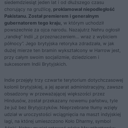
siedemdziesiąt jeden lat i od dłuższego czasu
chorujący na gruźlicę,
proklamował niepodległość
Pakistanu. Został premierem i generalnym
gubernatorem tego kraju,
w którym uchodził
powszechnie za ojca narodu. Nazajutrz Nehru ogłosił
„randkę” Indii „z przeznaczeniem… wraz z wybiciem
północy”. Jego brytyjska retoryka zdradzała, w jak
dużej mierze ten bramin wykształcony w Harrow jest,
przy całym swoim socjalizmie, dziedzicem i
sukcesorem Indii Brytyjskich.
Indie przejęły trzy czwarte terytorium dotychczasowej
kolonii brytyjskiej, a jej aparat administracyjny, zawsze
obsadzony w przeważającej większości przez
Hindusów, został przekazany nowemu państwu, tyle
że już bez Brytyjczyków. Nieprzebrane tłumy wzięły
udział w uroczystości wciągnięcia na maszt indyjskiej
lagi, na której umieszczono Koło Dharmy, symbol