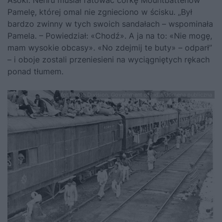
Aśoki. Nehru musiał ratować córkę Mountbattenów
Pamelę, której omal nie zgnieciono w ścisku. „Był
bardzo zwinny w tych swoich sandałach – wspominała
Pamela. – Powiedział: «Chodź». A ja na to: «Nie mogę,
mam wysokie obcasy». «No zdejmij te buty» – odparł”
– i oboje zostali przeniesieni na wyciągniętych rękach
ponad tłumem.
fot.Photo Division, Government of India/domena publiczna