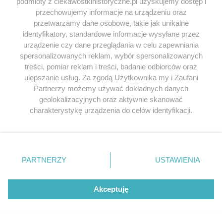
podmioty z ciekawostkihistoryczne.pl uzyskujemy dostęp i
przechowujemy informacje na urządzeniu oraz
przetwarzamy dane osobowe, takie jak unikalne
identyfikatory, standardowe informacje wysyłane przez
urządzenie czy dane przeglądania w celu zapewniania
spersonalizowanych reklam, wybór spersonalizowanych
treści, pomiar reklam i treści, badanie odbiorców oraz
ulepszanie usług. Za zgodą Użytkownika my i Zaufani
Partnerzy możemy używać dokładnych danych
geolokalizacyjnych oraz aktywnie skanować
charakterystykę urządzenia do celów identyfikacji.
Ponieważ cenimy Twoją prywatność, prosimy o zgodę na
korzystanie z tych technologii poprzez kliknięcie
„Akceptuję”. Zgoda jest dobrowolna i zawsze możesz ją
zmienić/wycofać klikając przycisk ustawień prywatności
PARTNERZY
USTAWIENIA
znajdujący się w lewym dolnym rogu strony
. Niektóre
rodzaje przetwarzania danych nie wymagają zgody
użytkownika, ale masz prawo sprzeciwić się takiemu
Akceptuję
przetwarzaniu. Preferencje będą miały zastosowania tylko
na tej witrynie.