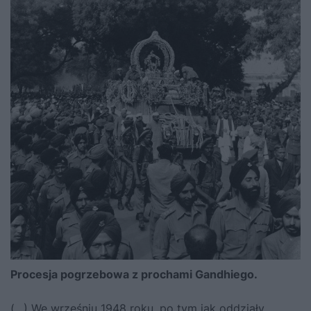
Procesja pogrzebowa z prochami Gandhiego.
(…) We wrześniu 1948 roku, po tym jak oddziały