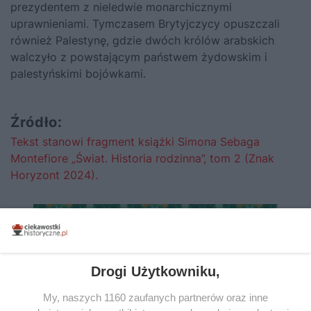
prezydentem z nieledwie monarchicznymi
uprawnieniami. Tymczasem Brytyjczycy opuszczali
również Palestynę, gdzie dwóch królów arabskich
walczyło z powstającym państwem żydowskim i
palestyńskimi bojówkami.
Źródło:
Tekst stanowi fragment książki Simona Sebaga
Montefiore „Świat. Historia rodzinna”, tom 2 (Znak
Horyzont 2024).
Drogi Użytkowniku,
My, naszych 1160 zaufanych partnerów oraz inne