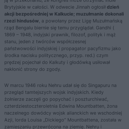
ją w przekonaniu, że Kongres może otrzymać Indie
Brytyjskie w całości. W odwecie Jinnah ogłosił
dzień
akcji bezpośredniej w Kalkucie; muzułmanie dokonali
rzezi hindusów
, a powołany przez Ligę Muzułmańską
rząd Bengalu biernie się temu przyglądał. Gandhi (
1869 – 1948, indyjski prawnik, filozof, polityk i mąż
stanu, jeden z twórców współczesnej
państwowości indyjskiej i propagator pacyfizmu jako
środka nacisku politycznego, przyp. red.) czym
prędzej pojechał do Kalkuty i głodówką usiłował
nakłonić strony do zgody.
W marcu 1946 roku Nehru udał się do Singapuru na
przegląd tamtejszych wojsk indyjskich. Kiedy
żołnierze zaczęli go popychać i poszturchiwać,
czterdziestoczteroletnia Edwina Mountbatten, żona
naczelnego dowódcy wojsk alianckich we wschodniej
Azji, lorda Louisa „Dickiego” Mountbattena, została w
zamieszaniu przewrócona na ziemię. Nehru i