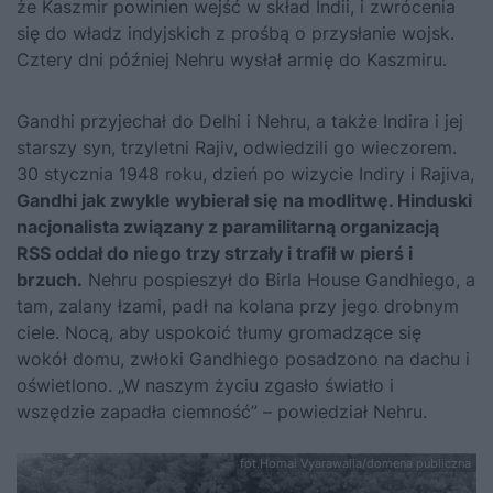
że Kaszmir powinien wejść w skład Indii, i zwrócenia
się do władz indyjskich z prośbą o przysłanie wojsk.
Cztery dni później Nehru wysłał armię do Kaszmiru.
Gandhi przyjechał do Delhi i Nehru, a także Indira i jej
starszy syn, trzyletni Rajiv, odwiedzili go wieczorem.
30 stycznia 1948 roku, dzień po wizycie Indiry i Rajiva,
Gandhi jak zwykle wybierał się na modlitwę. Hinduski
nacjonalista związany z paramilitarną organizacją
RSS oddał do niego trzy strzały i trafił w pierś i
brzuch.
Nehru pospieszył do Birla House Gandhiego, a
tam, zalany łzami, padł na kolana przy jego drobnym
ciele. Nocą, aby uspokoić tłumy gromadzące się
wokół domu, zwłoki Gandhiego posadzono na dachu i
oświetlono. „W naszym życiu zgasło światło i
wszędzie zapadła ciemność” – powiedział Nehru.
fot.Homai Vyarawalla/domena publiczna