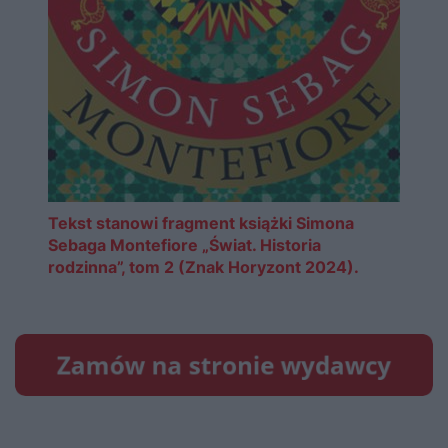
Tekst stanowi fragment książki Simona
Sebaga Montefiore „Świat. Historia
rodzinna”, tom 2 (Znak Horyzont 2024).