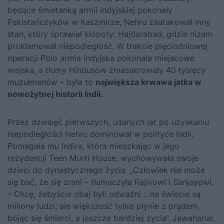
będące śmietanką armii indyjskiej pokonały
Pakistańczyków w Kaszmirze, Nehru zaatakował inny
stan, który sprawiał kłopoty: Hajdarabad, gdzie nizam
proklamował niepodległość. W trakcie pięciodniowej
operacji Polo armia indyjska pokonała miejscowe
wojska, a tłumy Hindusów zmasakrowały 40 tysięcy
muzułmanów – była to
największa krwawa jatka w
nowożytnej historii Indii.
Przez dziesięć pierwszych, udanych lat po uzyskaniu
niepodległości Nehru dominował w polityce Indii.
Pomagała mu Indira, która mieszkając w jego
rezydencji Teen Murti House, wychowywała swoje
dzieci do dynastycznego życia. „Człowiek nie może
się bać, że się zrani – tłumaczyła Rajivowi i Sanjayowi.
– Chcę, żebyście obaj byli odważni… na świecie są
miliony ludzi, ale większość tylko płynie z prądem,
bojąc się śmierci, a jeszcze bardziej życia”. Jawaharlal,