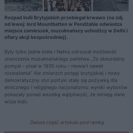
Rozpad Indii Brytyjskich przebiegał krwawo (na zdj.
od lewej: lord Mountbatten w Pendżabie odwiedza
miejsca zamieszek, muzułmańscy uchodźcy w Delhi i
ofiary akcji bezpośredniej).
Były tylko jedne Indie i Nehru odrzucał możliwość
utworzenia muzułmańskiego państwa. „To absurdalny
pomysł – pisał w 1935 roku – niewart nawet
rozważenia”. Ale zmierzch potęgi brytyjskiej i nowy
demokratyczny styl polityki stały się pożywką dla
etnicznego i religijnego nacjonalizmu: wyniki wyborów
pokazały ponad wszelką wątpliwość, że istnieją dwie
wizje Indii.
Dalsza część artykułu pod ramką