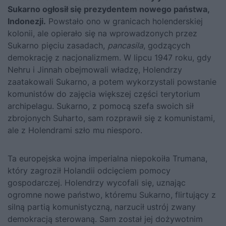
Sukarno ogłosił się prezydentem nowego państwa,
Indonezji.
Powstało ono w granicach holenderskiej
kolonii, ale opierało się na wprowadzonych przez
Sukarno pięciu zasadach,
pancasila
, godzących
demokrację z nacjonalizmem. W lipcu 1947 roku, gdy
Nehru i Jinnah obejmowali władzę, Holendrzy
zaatakowali Sukarno, a potem wykorzystali powstanie
komunistów do zajęcia większej części terytorium
archipelagu. Sukarno, z pomocą szefa swoich sił
zbrojonych Suharto, sam rozprawił się z komunistami,
ale z Holendrami szło mu niesporo.
Ta europejska wojna imperialna niepokoiła Trumana,
który zagroził Holandii odcięciem pomocy
gospodarczej. Holendrzy wycofali się, uznając
ogromne nowe państwo, któremu Sukarno, flirtujący z
silną partią komunistyczną, narzucił ustrój zwany
demokracją sterowaną. Sam został jej dożywotnim