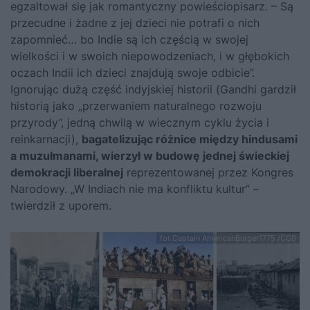
egzaltował się jak romantyczny powieściopisarz. – Są
przecudne i żadne z jej dzieci nie potrafi o nich
zapomnieć… bo Indie są ich częścią w swojej
wielkości i w swoich niepowodzeniach, i w głębokich
oczach Indii ich dzieci znajdują swoje odbicie”.
Ignorując dużą część indyjskiej historii (Gandhi gardził
historią jako „przerwaniem naturalnego rozwoju
przyrody”, jedną chwilą w wiecznym cyklu życia i
reinkarnacji),
bagatelizując różnice między hindusami
a muzułmanami, wierzył w budowę jednej świeckiej
demokracji liberalnej
reprezentowanej przez Kongres
Narodowy. „W Indiach nie ma konfliktu kultur” –
twierdził z uporem.
fot.Captain AmericanBurger1775 /CC0