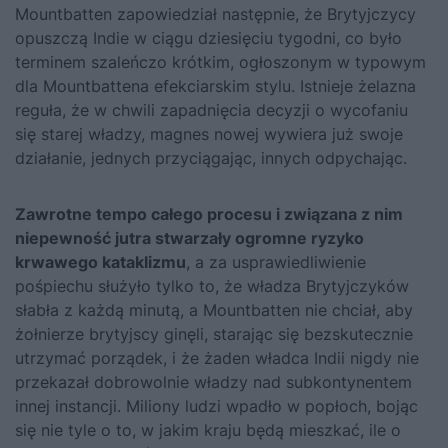
Mountbatten zapowiedział następnie, że Brytyjczycy
opuszczą Indie w ciągu dziesięciu tygodni, co było
terminem szaleńczo krótkim, ogłoszonym w typowym
dla Mountbattena efekciarskim stylu. Istnieje żelazna
reguła, że w chwili zapadnięcia decyzji o wycofaniu
się starej władzy, magnes nowej wywiera już swoje
działanie, jednych przyciągając, innych odpychając.
Zawrotne tempo całego procesu i związana z nim
niepewność jutra stwarzały ogromne ryzyko
krwawego kataklizmu
, a za usprawiedliwienie
pośpiechu służyło tylko to, że władza Brytyjczyków
słabła z każdą minutą, a Mountbatten nie chciał, aby
żołnierze brytyjscy ginęli, starając się bezskutecznie
utrzymać porządek, i że żaden władca Indii nigdy nie
przekazał dobrowolnie władzy nad subkontynentem
innej instancji. Miliony ludzi wpadło w popłoch, bojąc
się nie tyle o to, w jakim kraju będą mieszkać, ile o