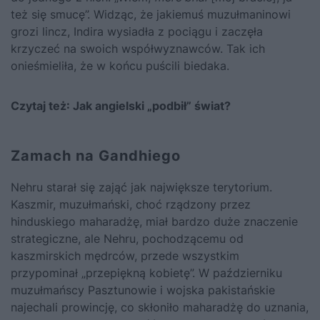
też się smucę”. Widząc, że jakiemuś muzułmaninowi
grozi lincz, Indira wysiadła z pociągu i zaczęła
krzyczeć na swoich współwyznawców. Tak ich
onieśmieliła, że w końcu puścili biedaka.
Czytaj też:
Jak angielski „podbił” świat?
Zamach na Gandhiego
Nehru starał się zająć jak największe terytorium.
Kaszmir, muzułmański, choć rządzony przez
hinduskiego maharadżę, miał bardzo duże znaczenie
strategiczne, ale Nehru, pochodzącemu od
kaszmirskich mędrców, przede wszystkim
przypominał „przepiękną kobietę”. W październiku
muzułmańscy Pasztunowie i wojska pakistańskie
najechali prowincję, co skłoniło maharadżę do uznania,