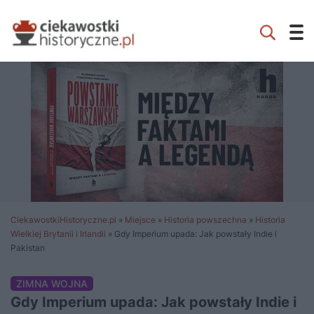
CiekawostkiHistoryczne.pl
»
Miejsce
»
Historia powszechna
»
Historia
Wielkiej Brytanii i Irlandii
»
Gdy Imperium upada: Jak powstały Indie i
Pakistan
ZIMNA WOJNA
Gdy Imperium upada: Jak powstały Indie i