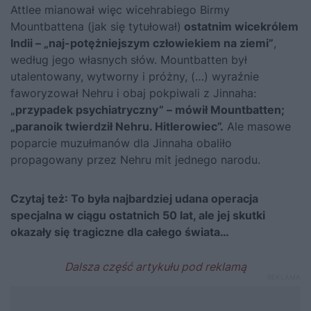
Attlee mianował więc wicehrabiego Birmy
Mountbattena (jak się tytułował)
ostatnim wicekrólem
Indii – „naj-potężniejszym człowiekiem na ziemi”
,
według jego własnych słów. Mountbatten był
utalentowany, wytworny i próżny, (…) wyraźnie
faworyzował Nehru i obaj pokpiwali z Jinnaha:
„przypadek psychiatryczny” – mówił Mountbatten;
„paranoik twierdził Nehru. Hitlerowiec”.
Ale masowe
poparcie muzułmanów dla Jinnaha obaliło
propagowany przez Nehru mit jednego narodu.
Czytaj też:
To była najbardziej udana operacja
specjalna w ciągu ostatnich 50 lat, ale jej skutki
okazały się tragiczne dla całego świata…