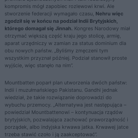
kompromis mógł zapobiec rozlewowi krwi. Ale
stworzenie federacji wymagało czasu,
Nehru więc
zgodził się w końcu na podział Indii Brytyjskich,
którego domagał się Jinnah.
Kongres Narodowy miał
otrzymać większą część kraju jego stolicę, armię,
aparat urzędniczy w zamian za status dominium dla
obu nowych państw. „Byliśmy zmęczeni tym
wszystkim przyznał później. Podział stanowił proste
wyjście, więc stanęło na nim”.
Mountbatten poparł plan utworzenia dwóch państw:
Indii i muzułmańskiego Pakistanu. Gandhi jednak
wiedział, że takie rozwiązanie doprowadzi do
wybuchu przemocy. „Alternatywa jest następująca –
powiedział Mountbattenowi – kontynuacja rządów
brytyjskich, pozwalająca zachować praworządność i
porządek, albo indyjska krwawa jatka. Krwawej jatce
trzeba stawić czoło i ją zaakceptować”.