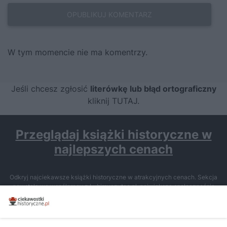
W tym momencie nie ma komentrzy.
Jeśli chcesz zgłosić
literówkę lub błąd ortograficzny
kliknij TUTAJ
.
Przeglądaj książki historyczne w
najlepszych cenach
Odkryj najciekawsze książki historyczne w atrakcyjnych cenach. Sekcja
powstała we współpracy z Lubimyczytac.pl, największą społecznością
miłośników literatury w Polsce – dzięki temu możesz wybierać spośród
tytułów najwyżej ocenianych przez czytelników.