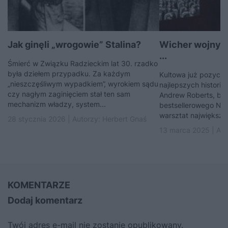
Jak ginęli „wrogowie” Stalina?
Wicher wojny. Mi
...
Śmierć w Związku Radzieckim lat 30. rzadko
była dziełem przypadku. Za każdym
Kultowa już pozycja
„nieszczęśliwym wypadkiem”, wyrokiem sądu
najlepszych historii 
czy nagłym zaginięciem stał ten sam
Andrew Roberts, bryt
mechanizm władzy, system...
bestsellerowego Nap
warsztat największy ko
28 stycznia 2026 | Autorzy:
Herbert Gnaś
13 marca 2025 | Aut
KOMENTARZE
Dodaj komentarz
Twój adres e-mail nie zostanie opublikowany.