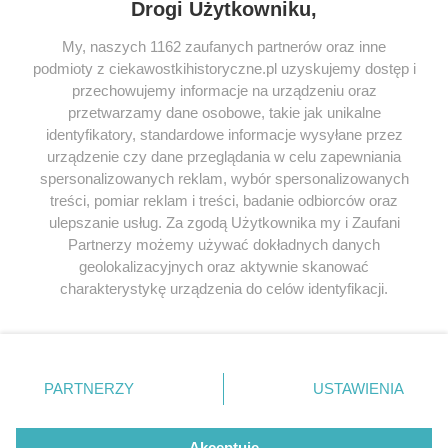
Drogi Użytkowniku,
My, naszych 1162 zaufanych partnerów oraz inne
podmioty z ciekawostkihistoryczne.pl uzyskujemy dostęp i
SERWIS
przechowujemy informacje na urządzeniu oraz
przetwarzamy dane osobowe, takie jak unikalne
SPOŁECZNOŚĆ
identyfikatory, standardowe informacje wysyłane przez
urządzenie czy dane przeglądania w celu zapewniania
WSPÓŁPRACA
spersonalizowanych reklam, wybór spersonalizowanych
KONTAKT
treści, pomiar reklam i treści, badanie odbiorców oraz
ulepszanie usług. Za zgodą Użytkownika my i Zaufani
Partnerzy możemy używać dokładnych danych
geolokalizacyjnych oraz aktywnie skanować
charakterystykę urządzenia do celów identyfikacji.
ODWIEDŹ RÓWNIEŻ:
Ponieważ cenimy Twoją prywatność, prosimy o zgodę na
korzystanie z tych technologii poprzez kliknięcie
„Akceptuję”. Zgoda jest dobrowolna i zawsze możesz ją
zmienić/wycofać klikając przycisk ustawień prywatności
PARTNERZY
USTAWIENIA
znajdujący się w lewym dolnym rogu strony
. Niektóre
Lubimyczytac.pl • Największy serwis o
książkach
Twojahistoria.pl • Historia jakiej nie znasz
rodzaje przetwarzania danych nie wymagają zgody
użytkownika, ale masz prawo sprzeciwić się takiemu
Akceptuję