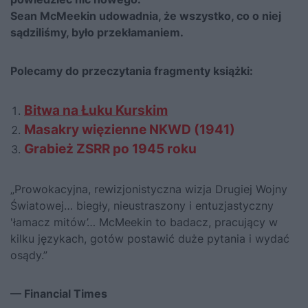
Sean McMeekin udowadnia, że wszystko, co o niej
sądziliśmy, było przekłamaniem.
Polecamy do przeczytania fragmenty książki:
Bitwa na Łuku Kurskim
Masakry więzienne NKWD (1941)
Grabież ZSRR po 1945 roku
„Prowokacyjna, rewizjonistyczna wizja Drugiej Wojny
Światowej… biegły, nieustraszony i entuzjastyczny
'łamacz mitów’… McMeekin to badacz, pracujący w
kilku językach, gotów postawić duże pytania i wydać
osądy.”
— Financial Times