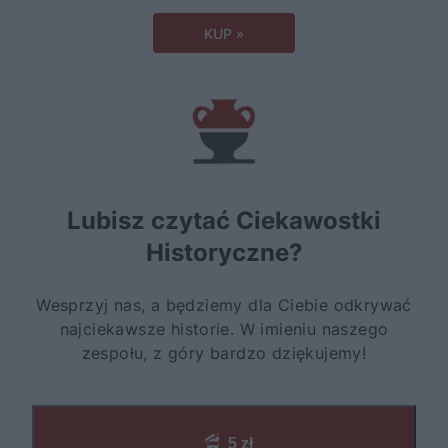
KUP »