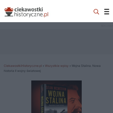
CiekawostkiHistoryczne.pl
»
Wszystkie wpisy
»
Wojna Stalina. Nowa
historia II wojny światowej