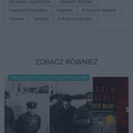
Dynastia Jagiellonów
Dynastia Wazów
Imperium Rzymskie
Majowie
Krzysztof Kolumb
Husaria
sanacja
II Rzeczpospolita
ZOBACZ RÓWNIEŻ
DWUDZIESTOLECIE MIĘDZYWOJENNE