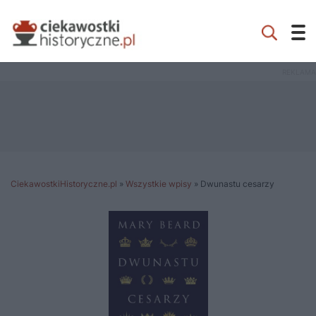
CiekawostkiHistoryczne.pl
»
Wszystkie wpisy
»
Dwunastu cesarzy