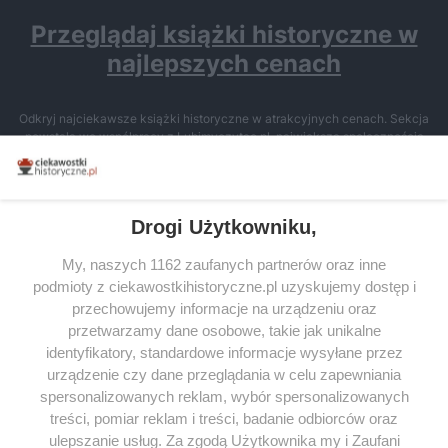
Przeglądaj książki historyczne w
najlepszych cenach
Odkryj najciekawsze książki historyczne w atrakcyjnych cenach. Sekcja
powstała we współpracy z Lubimyczytac.pl, największą społecznością
miłośników literatury w Polsce – dzięki temu możesz wybierać spośród
tytułów najwyżej ocenianych przez czytelników.
Drogi Użytkowniku,
My, naszych 1162 zaufanych partnerów oraz inne
podmioty z ciekawostkihistoryczne.pl uzyskujemy dostęp i
SERWIS
przechowujemy informacje na urządzeniu oraz
przetwarzamy dane osobowe, takie jak unikalne
SPOŁECZNOŚĆ
identyfikatory, standardowe informacje wysyłane przez
WSPÓŁPRACA
urządzenie czy dane przeglądania w celu zapewniania
spersonalizowanych reklam, wybór spersonalizowanych
KONTAKT
treści, pomiar reklam i treści, badanie odbiorców oraz
ulepszanie usług. Za zgodą Użytkownika my i Zaufani