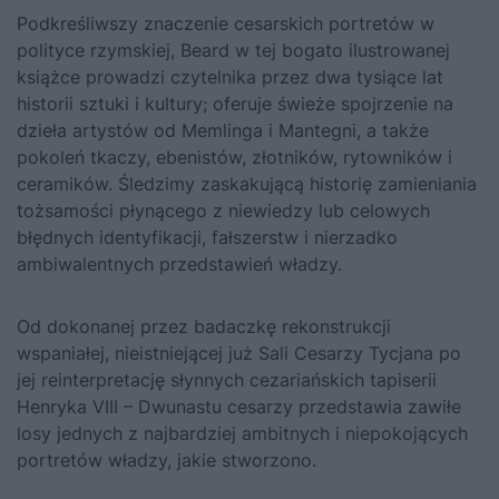
Podkreśliwszy znaczenie cesarskich portretów w
polityce rzymskiej, Beard w tej bogato ilustrowanej
książce prowadzi czytelnika przez dwa tysiące lat
historii sztuki i kultury; oferuje świeże spojrzenie na
dzieła artystów od Memlinga i Mantegni, a także
pokoleń tkaczy, ebenistów, złotników, rytowników i
ceramików. Śledzimy zaskakującą historię zamieniania
tożsamości płynącego z niewiedzy lub celowych
błędnych identyfikacji, fałszerstw i nierzadko
ambiwalentnych przedstawień władzy.
Od dokonanej przez badaczkę rekonstrukcji
wspaniałej, nieistniejącej już Sali Cesarzy Tycjana po
jej reinterpretację słynnych cezariańskich tapiserii
Henryka VIII – Dwunastu cesarzy przedstawia zawiłe
losy jednych z najbardziej ambitnych i niepokojących
portretów władzy, jakie stworzono.